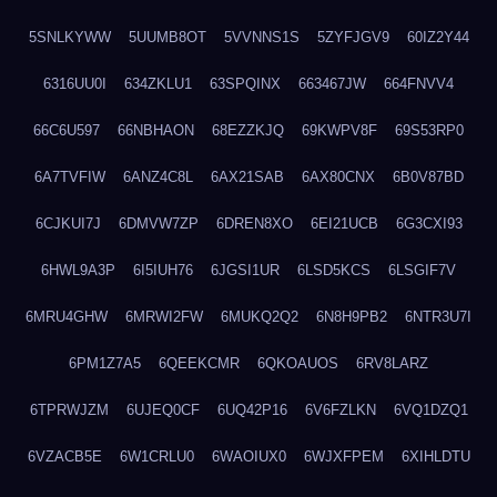
5SNLKYWW
5UUMB8OT
5VVNNS1S
5ZYFJGV9
60IZ2Y44
6316UU0I
634ZKLU1
63SPQINX
663467JW
664FNVV4
66C6U597
66NBHAON
68EZZKJQ
69KWPV8F
69S53RP0
6A7TVFIW
6ANZ4C8L
6AX21SAB
6AX80CNX
6B0V87BD
6CJKUI7J
6DMVW7ZP
6DREN8XO
6EI21UCB
6G3CXI93
6HWL9A3P
6I5IUH76
6JGSI1UR
6LSD5KCS
6LSGIF7V
6MRU4GHW
6MRWI2FW
6MUKQ2Q2
6N8H9PB2
6NTR3U7I
6PM1Z7A5
6QEEKCMR
6QKOAUOS
6RV8LARZ
6TPRWJZM
6UJEQ0CF
6UQ42P16
6V6FZLKN
6VQ1DZQ1
6VZACB5E
6W1CRLU0
6WAOIUX0
6WJXFPEM
6XIHLDTU