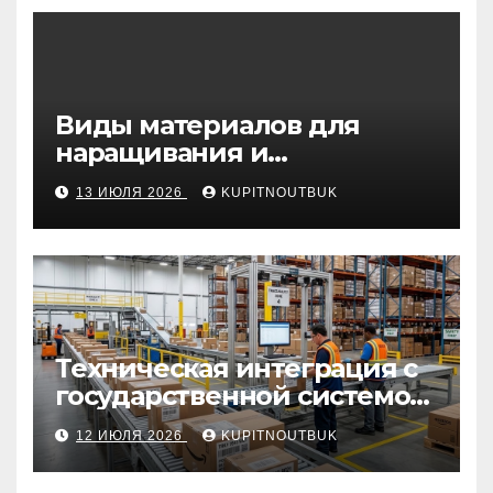
Виды материалов для
наращивания и
моделирования ногтей
13 ИЮЛЯ 2026
KUPITNOUTBUK
Техническая интеграция с
государственной системой
«Честный знак
12 ИЮЛЯ 2026
KUPITNOUTBUK