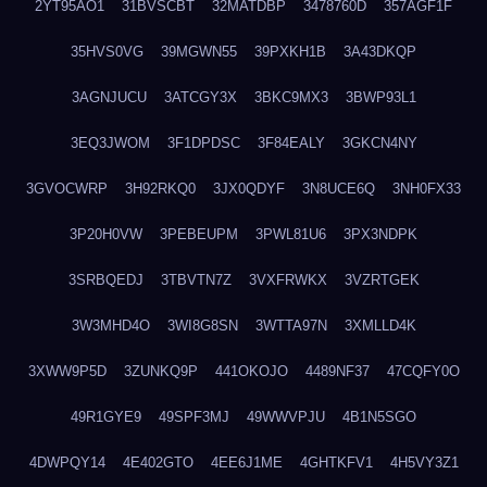
2YT95AO1
31BVSCBT
32MATDBP
3478760D
357AGF1F
35HVS0VG
39MGWN55
39PXKH1B
3A43DKQP
3AGNJUCU
3ATCGY3X
3BKC9MX3
3BWP93L1
3EQ3JWOM
3F1DPDSC
3F84EALY
3GKCN4NY
3GVOCWRP
3H92RKQ0
3JX0QDYF
3N8UCE6Q
3NH0FX33
3P20H0VW
3PEBEUPM
3PWL81U6
3PX3NDPK
3SRBQEDJ
3TBVTN7Z
3VXFRWKX
3VZRTGEK
3W3MHD4O
3WI8G8SN
3WTTA97N
3XMLLD4K
3XWW9P5D
3ZUNKQ9P
441OKOJO
4489NF37
47CQFY0O
49R1GYE9
49SPF3MJ
49WWVPJU
4B1N5SGO
4DWPQY14
4E402GTO
4EE6J1ME
4GHTKFV1
4H5VY3Z1