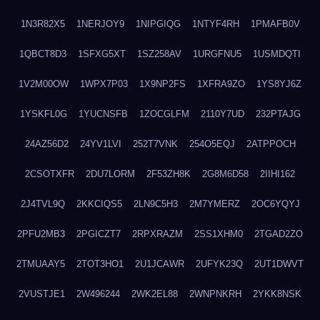
1N3R82X5
1NERJOY9
1NIPGIQG
1NTYF4RH
1PMAFB0V
1QBCT8D3
1SFXG5XT
1SZ258AV
1URGFNU5
1USMDQTI
1V2M00OW
1WPX7P03
1X9NP2FS
1XFRA9ZO
1YS8YJ6Z
1YSKFL0G
1YUCNSFB
1ZOCGLFM
2110Y7UD
232PTAJG
24AZ56D2
24YV1LVI
252T7VNK
254O5EQJ
2ATPPOCH
2CSOTXFR
2DU7LORM
2F53ZH8K
2G8M6D58
2IIHI162
2J4TVL9Q
2KKCIQS5
2LN9C5H3
2M7YMERZ
2OC6YQYJ
2PFU2MB3
2PGICZT7
2RPXRAZM
2SS1XHM0
2TGAD2ZO
2TMUAAY5
2TOT3HO1
2U1JCAWR
2UFYK23Q
2UT1DWVT
2VUSTJE1
2W496244
2WK2EL88
2WNPNKRH
2YKK8NSK