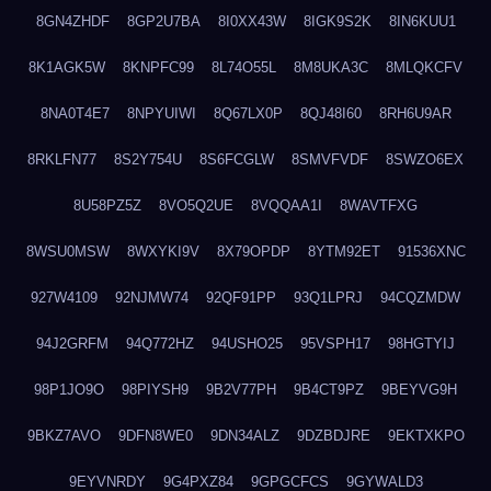
8GN4ZHDF
8GP2U7BA
8I0XX43W
8IGK9S2K
8IN6KUU1
8K1AGK5W
8KNPFC99
8L74O55L
8M8UKA3C
8MLQKCFV
8NA0T4E7
8NPYUIWI
8Q67LX0P
8QJ48I60
8RH6U9AR
8RKLFN77
8S2Y754U
8S6FCGLW
8SMVFVDF
8SWZO6EX
8U58PZ5Z
8VO5Q2UE
8VQQAA1I
8WAVTFXG
8WSU0MSW
8WXYKI9V
8X79OPDP
8YTM92ET
91536XNC
927W4109
92NJMW74
92QF91PP
93Q1LPRJ
94CQZMDW
94J2GRFM
94Q772HZ
94USHO25
95VSPH17
98HGTYIJ
98P1JO9O
98PIYSH9
9B2V77PH
9B4CT9PZ
9BEYVG9H
9BKZ7AVO
9DFN8WE0
9DN34ALZ
9DZBDJRE
9EKTXKPO
9EYVNRDY
9G4PXZ84
9GPGCFCS
9GYWALD3