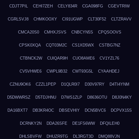
CDJT7PIL
CEHI7ZEH
CELY834R
CGA098FG
CGEVTRIW
CGRLSVJ8
CHMKOOXY
CI91UGWP
CLT30F52
CLTZRAVV
CMCA20S0
CMHXJSVS
CNBCYN5S
CPQSOOVS
CPSK0XQA
CQT03M2C
CS1XD5WX
CSTBG7NZ
CTBNCK2W
CUIQAR9H
CUO8AME6
CV1YZL76
CV5VHWE6
CWPL9B32
CWT93G5L
CYAAHDEJ
CZNU9OK6
CZZL1PEP
D1QLR0I7
D30V97RY
D4TI4YNM
D5DWWRSZ
D5TDJHNU
D7WS1ZLP
D8636OTU
D8J0N4KY
DA16BXT7
DB3KR4OC
DBSEVHIY
DCN5BVC6
DCPVX15S
DCRNKY2N
DDA26SFE
DE1FS6WW
DFQILEH0
DHLSBVFW
DHUZR9TG
DL3RGT3D
DMQ88VJN