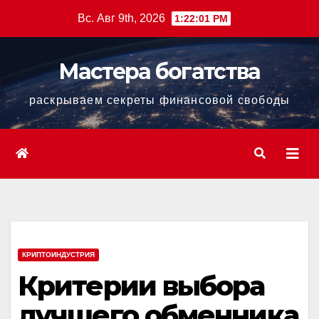
Перейти
Вс. Авг 9th, 2026
1:22:02 PM
к
содержанию
Мастера богатства
раскрываем секреты финансовой свободы
КРИПТОИНДУСТРИЯ
Критерии выбора
лучшего обменника