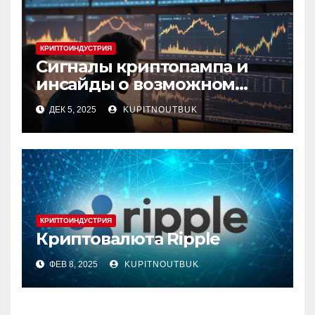
КРИПТОИНДУСТРИЯ
Сигналы криптопампа и
инсайды о возможном
росте стоимости монет
ДЕК 5, 2025
KUPITNOUTBUK
КРИПТОИНДУСТРИЯ
Криптовалюта Ripple
ФЕВ 8, 2025
KUPITNOUTBUK