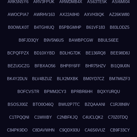
ARK5NSY6
ARV3FPUK
ARWDMB4X
AS63TE5K
ASI6MI04
AWOCPIA7
AWRHV163
AX22A8H0
AXVH3IQK
AZ26KW80
B0OWLK0T
B4TGHIUQ
B5PBGMHP
B61VF183
B83LODZ5
B8FJD3QY
B9V5N6US
BAWBPCGW
BBULS6EE
BCPQFPZX
BD10XYBD
BDLHG7DK
BE136RQ8
BEE98D8J
BEZUGCZG
BFBXAO56
BHP8Y6FF
BHR75HZV
BI1Q9U0N
BK4Y2DLN
BLV4BZUZ
BLX2MXBK
BM0YD7CZ
BM7M6ZF3
BOFCVSTR
BPMM2CY3
BPRBR6HH
BQXYURQU
BSOSJ00Z
BTO0O46Q
BWU2P7TC
BZQAAANI
C1RJ8N9V
C1TPQQNI
C1WIIIBY
C2NBFKJQ
C4UCLQK2
C70Z0TDQ
C84PK9DO
C8DAVWHN
C9QDX93U
CA6S6VUZ
CB9F33CY