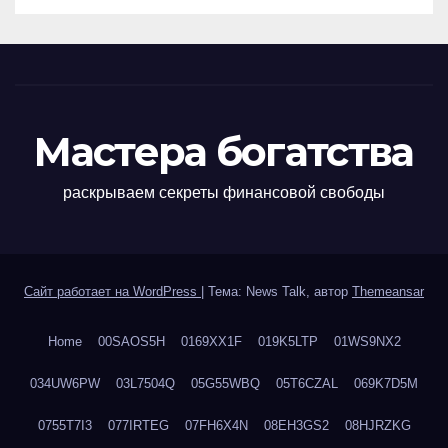
Мастера богатства
раскрываем секреты финансовой свободы
Сайт работает на WordPress
|
Тема: News Talk, автор
Themeansar
Home
00SAOS5H
0169XX1F
019K5LTP
01WS9NX2
034UW6PW
03L7504Q
05G55WBQ
05T6CZAL
069K7D5M
0755T7I3
077IRTEG
07FH6X4N
08EH3GS2
08HJRZKG