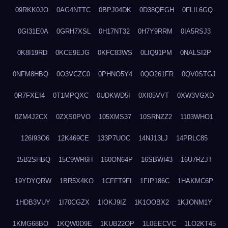
09RKK0JO
0AG4NTTC
0BPJ04DK
0D38QEGH
0FLIL6GQ
0GI31E0A
0GRH7XSL
0H17NT32
0H7Y9RRM
0IA5RSJ3
0K8I19RD
0KCE9EJG
0KFC83WS
0LIQ91PM
0NALSI2P
0NFM8HBQ
0O3VCZC0
0PHNO5Y4
0QO261FR
0QV0STGJ
0R7FXEI4
0T1MPQXC
0UDKWD5I
0XI05VVT
0XW3VGXD
0ZM4J2CX
0ZXS0PVO
105XMS37
10SRNZZ2
1103WHO1
126I93O6
12K469CE
133P7UOC
14NJ13LJ
14PRLC85
15B2SHBQ
15C9WR6H
160ON64P
16SBWI43
16U7RZJT
19YDYQRW
1BR5X4KO
1CFFT9FI
1FIP186C
1HAKMC6P
1HDB3VUY
1I70CGZX
1IOKJ9IZ
1K1OOBX2
1KJONM1Y
1KMG68BO
1KQW0D9E
1KUB22OP
1L0EECVC
1LO2KT45