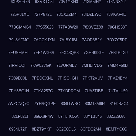
6XP30R7N
6XVXTC5I
70V1YKH3
713M5IHY
718NNXY2
725P81XE
727P972L
73CXZZM4
73IDZEWO
73VKAF4E
77BGMMG4
77S55623
77TABW20
78XWEZ88
79GHS38T
79L8YFMC
7AGCKJXN
7AIBYJBI
7AOR3BJY
7DYZC5PF
7EUSEMEI
7FE1WG6S
7FX48QP3
7GER99GF
7H8LPLGJ
7IRRICQI
7KWC77GK
7LVURME7
7MHLTVDG
7MM4F50B
7O89DJ0L
7PDDGXNL
7PISQHBH
7PKT2VUV
7PVZ4BY4
7PY3EC1H
7TKA257G
7TYDPROM
7UA3TIBE
7UTVLU59
7WZCNQ7C
7YHSQGPE
804ITWBC
80M18M6R
81F9BZC4
82LF82LT
866X8P4W
87HLHOXA
88Y1B346
88ZZ29JA
895NL72T
8BZT9YKF
8C2C6QL5
8CFDQ2M4
8EMTYC6G