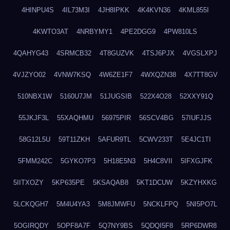
4HINPU4S
4IL73M3I
4JH8IPKK
4K4KVN36
4KML855I
4KWTO3AT
4NRBYMY1
4PE2DGG9
4PW810LS
4QAHYG43
4SRMCB32
4T8GUZVK
4TSJ6PJX
4VGSLXPJ
4VJZYO02
4VNW7KSQ
4W6ZE1F7
4WXQZN38
4X7TT8GV
510NBX1W
5160U7JM
51JUGSIB
522X4O28
52XXY91Q
55JKJF3L
55XAQHMU
56975PIR
56SCV4BG
57IUFJJS
58G12L5U
59T11ZKH
5AFUR9TL
5CWV233T
5E4JC1TI
5FMM242C
5GYKO7P3
5H18E5N3
5H4C8VII
5IFXGJFK
5IITXOZY
5KP635PE
5KSAQAB8
5KT1DCUW
5KZYHXKG
5LCKQGH7
5M4U4YA3
5M8JMWFU
5NCKLFPQ
5NI5PO7L
5OGIRQDY
5OPF8A7F
5Q7NY9BS
5QDQI5F8
5RP6DWR8