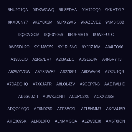
9HU2G1QA
9IDKWGWQ
9IL8EDHA
9JA7JOQ9
9KKHTYIP
9KXDCNY7
9KZY0X2M
9LPX29XS
9NAZEVEZ
9NM3IO8B
9Q3CVGCM
9QE0Y05S
9RJEMRTS
9UW8EUTC
9W0SDU2O
9X1M8G59
9X1RL5NO
9YJJZJ6M
A04LTO96
A1935LIQ
A1R67BR7
A2I3AZEC
A3GL614V
A4N5RYT3
A52WYVGW
A5Y3NWE2
A627I8F1
A6I3WV0B
A782U1QR
A7DADQHQ
A7X6JATR
A8LOL4ZV
A9GEP7N3
AAEJWLHD
AB6S6UZH
ABWKZCNH
ACUPC2X8
ACXX236G
ADQOJYQO
AF6N078R
AFF8EG9L
AFL5NMM7
AK9V4J5R
AKE369SK
ALN818FQ
ALNMMGQA
ALZWDEI8
AM6T8IQN