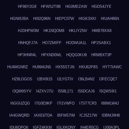
HF86Y2G8
HFWS2T9B
HG0MEZAW
HGDS4JYE
HGNI8JBA
HI92Q96N
HIEPC07W
HIGK3XKI
HIUAH86N
HJDHPW3M
HK1NQOM8
HKLIYZNV
HMB78XA8
HNHQFJ7A
HO7ZMIFP
HODWUA1L
HP2SABX1
HP3HNR4L
HPXND0WL
HQQG0KU9
HRMBXT3P
HU4MGNRZ
HU994UN5
HX55STJN
HXU62P8S
HYT7IAWC
HZ8LOGOS
I2BX8I15
I2LYGTIV
I36LB4N2
I3FECQE7
I3QM9SYV
I4ZXVJ7U
I558L171
I55DCAJ6
I5QWS9I1
I6GGUZQG
I7G0E9KP
I7I1VWFO
I7ST7CR3
I88WLW4J
IA4GWQRD
IAXE6TDA
IBFW57IM
ICJ5Z17W
IDBMJ8H8
IDU6OPO6
IGFZ4KKM
IGLXKQNY
IH4ER5CG
IJ00A3PL