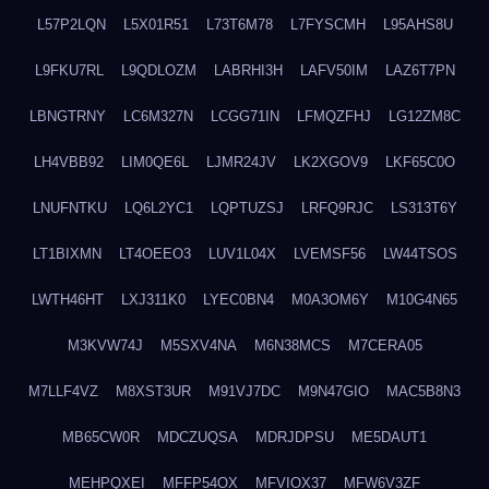
L57P2LQN
L5X01R51
L73T6M78
L7FYSCMH
L95AHS8U
L9FKU7RL
L9QDLOZM
LABRHI3H
LAFV50IM
LAZ6T7PN
LBNGTRNY
LC6M327N
LCGG71IN
LFMQZFHJ
LG12ZM8C
LH4VBB92
LIM0QE6L
LJMR24JV
LK2XGOV9
LKF65C0O
LNUFNTKU
LQ6L2YC1
LQPTUZSJ
LRFQ9RJC
LS313T6Y
LT1BIXMN
LT4OEEO3
LUV1L04X
LVEMSF56
LW44TSOS
LWTH46HT
LXJ311K0
LYEC0BN4
M0A3OM6Y
M10G4N65
M3KVW74J
M5SXV4NA
M6N38MCS
M7CERA05
M7LLF4VZ
M8XST3UR
M91VJ7DC
M9N47GIO
MAC5B8N3
MB65CW0R
MDCZUQSA
MDRJDPSU
ME5DAUT1
MEHPQXEI
MFFP54OX
MFVIOX37
MFW6V3ZF