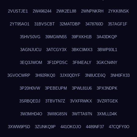
2VUSTJE1
2W496244
2WK2EL88
2WNPNKRH
2YKK8NSK
2YT95AO1
31BVSCBT
32MATDBP
3478760D
357AGF1F
35HVS0VG
39MGWN55
39PXKH1B
3A43DKQP
3AGNJUCU
3ATCGY3X
3BKC9MX3
3BWP93L1
3EQ3JWOM
3F1DPDSC
3F84EALY
3GKCN4NY
3GVOCWRP
3H92RKQ0
3JX0QDYF
3N8UCE6Q
3NH0FX33
3P20H0VW
3PEBEUPM
3PWL81U6
3PX3NDPK
3SRBQEDJ
3TBVTN7Z
3VXFRWKX
3VZRTGEK
3W3MHD4O
3WI8G8SN
3WTTA97N
3XMLLD4K
3XWW9P5D
3ZUNKQ9P
441OKOJO
4489NF37
47CQFY0O