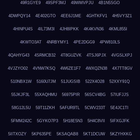
49R1GYE9
49SPF3MJ
49WWVPJU
4B1N5SGO
4DWPQY14
4E402GTO
4EE6J1ME
4GHTKFV1
4H5VY3Z1
4HINPU4S
4IL73M3I
4JH8IPKK
4K4KVN36
4KML855I
4KWTO3AT
4NRBYMY1
4PE2DGG9
4PW810LS
4QAHYG43
4SRMCB32
4T8GUZVK
4TSJ6PJX
4VGSLXPJ
4VJZYO02
4VNW7KSQ
4W6ZE1F7
4WXQZN38
4X7TT8GV
510NBX1W
5160U7JM
51JUGSIB
522X4O28
52XXY91Q
55JKJF3L
55XAQHMU
56975PIR
56SCV4BG
57IUFJJS
58G12L5U
59T11ZKH
5AFUR9TL
5CWV233T
5E4JC1TI
5FMM242C
5GYKO7P3
5H18E5N3
5H4C8VII
5IFXGJFK
5IITXOZY
5KP635PE
5KSAQAB8
5KT1DCUW
5KZYHXKG