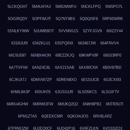
5LCKQGH7
5M4U4YA3
5M8JMWFU
5NCKLFPQ
5NI5PO7L
5OGIRQDY
5OPF8A7F
5Q7NY9BS
5QDQI5F8
5RP6DWR8
5SNLKYWW
5UUMB8OT
5VVNNS1S
5ZYFJGV9
60IZ2Y44
6316UU0I
634ZKLU1
63SPQINX
663467JW
664FNVV4
66C6U597
66NBHAON
68EZZKJQ
69KWPV8F
69S53RP0
6A7TVFIW
6ANZ4C8L
6AX21SAB
6AX80CNX
6B0V87BD
6CJKUI7J
6DMVW7ZP
6DREN8XO
6EI21UCB
6G3CXI93
6HWL9A3P
6I5IUH76
6JGSI1UR
6LSD5KCS
6LSGIF7V
6MRU4GHW
6MRWI2FW
6MUKQ2Q2
6N8H9PB2
6NTR3U7I
6PM1Z7A5
6QEEKCMR
6QKOAUOS
6RV8LARZ
6TPRWJZM
6UJEQ0CF
6UQ42P16
6V6FZLKN
6VQ1DZQ1