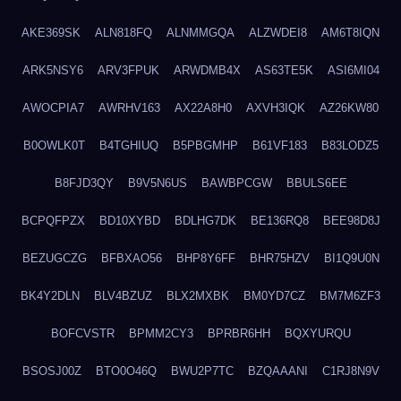
AKE369SK
ALN818FQ
ALNMMGQA
ALZWDEI8
AM6T8IQN
ARK5NSY6
ARV3FPUK
ARWDMB4X
AS63TE5K
ASI6MI04
AWOCPIA7
AWRHV163
AX22A8H0
AXVH3IQK
AZ26KW80
B0OWLK0T
B4TGHIUQ
B5PBGMHP
B61VF183
B83LODZ5
B8FJD3QY
B9V5N6US
BAWBPCGW
BBULS6EE
BCPQFPZX
BD10XYBD
BDLHG7DK
BE136RQ8
BEE98D8J
BEZUGCZG
BFBXAO56
BHP8Y6FF
BHR75HZV
BI1Q9U0N
BK4Y2DLN
BLV4BZUZ
BLX2MXBK
BM0YD7CZ
BM7M6ZF3
BOFCVSTR
BPMM2CY3
BPRBR6HH
BQXYURQU
BSOSJ00Z
BTO0O46Q
BWU2P7TC
BZQAAANI
C1RJ8N9V