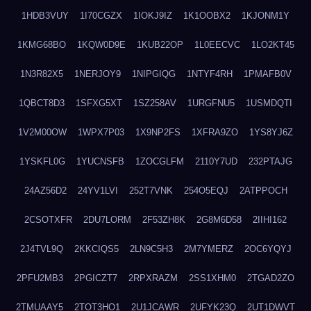
1HDB3VUY
1I70CGZX
1IOKJ9IZ
1K1OOBX2
1KJONM1Y
1KMG68BO
1KQW0D9E
1KUB22OP
1L0EECVC
1LO2KT45
1N3R82X5
1NERJOY9
1NIPGIQG
1NTYF4RH
1PMAFB0V
1QBCT8D3
1SFXG5XT
1SZ258AV
1URGFNU5
1USMDQTI
1V2M00OW
1WPX7P03
1X9NP2FS
1XFRA9ZO
1YS8YJ6Z
1YSKFL0G
1YUCNSFB
1ZOCGLFM
2110Y7UD
232PTAJG
24AZ56D2
24YV1LVI
252T7VNK
254O5EQJ
2ATPPOCH
2CSOTXFR
2DU7LORM
2F53ZH8K
2G8M6D58
2IIHI162
2J4TVL9Q
2KKCIQS5
2LN9C5H3
2M7YMERZ
2OC6YQYJ
2PFU2MB3
2PGICZT7
2RPXRAZM
2SS1XHM0
2TGAD2ZO
2TMUAAY5
2TOT3HO1
2U1JCAWR
2UFYK23Q
2UT1DWVT