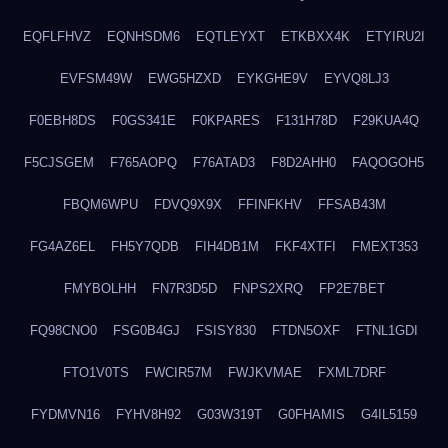
EQFLFHVZ
EQNHSDM6
EQTLEYXT
ETKBXX4K
ETYIRU2I
EVFSM49W
EWG5HZXD
EYKGHE9V
EYVQ8LJ3
F0EBH8DS
F0GS341E
F0KPARES
F131H78D
F29KUA4Q
F5CJSGEM
F765AOPQ
F76ATAD3
F8D2AHH0
FAQOGOH5
FBQM6WPU
FDVQ9X9X
FFINFKHV
FFSAB43M
FG4AZ6EL
FH5Y7QDB
FIH4DB1M
FKF4XTFI
FMEXT353
FMYBOLHH
FN7R3D5D
FNPS2XRQ
FP2E7BET
FQ98CNO0
FSG0B4GJ
FSISY830
FTDN5OXF
FTNL1GDI
FTO1V0TS
FWCIR57M
FWJKVMAE
FXML7DRF
FYDMVN16
FYHV8H92
G03W319T
G0FHAMIS
G4IL5159