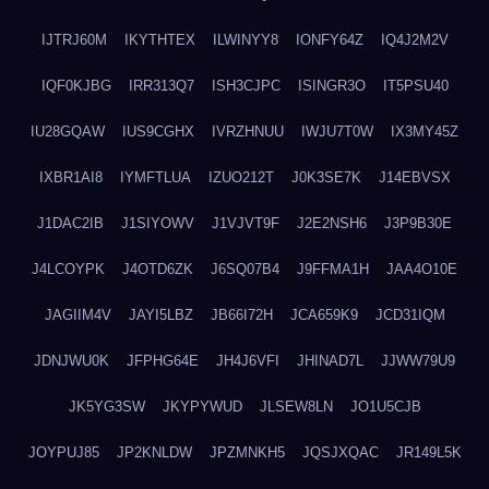
IJTRJ60M
IKYTHTEX
ILWINYY8
IONFY64Z
IQ4J2M2V
IQF0KJBG
IRR313Q7
ISH3CJPC
ISINGR3O
IT5PSU40
IU28GQAW
IUS9CGHX
IVRZHNUU
IWJU7T0W
IX3MY45Z
IXBR1AI8
IYMFTLUA
IZUO212T
J0K3SE7K
J14EBVSX
J1DAC2IB
J1SIYOWV
J1VJVT9F
J2E2NSH6
J3P9B30E
J4LCOYPK
J4OTD6ZK
J6SQ07B4
J9FFMA1H
JAA4O10E
JAGIIM4V
JAYI5LBZ
JB66I72H
JCA659K9
JCD31IQM
JDNJWU0K
JFPHG64E
JH4J6VFI
JHINAD7L
JJWW79U9
JK5YG3SW
JKYPYWUD
JLSEW8LN
JO1U5CJB
JOYPUJ85
JP2KNLDW
JPZMNKH5
JQSJXQAC
JR149L5K