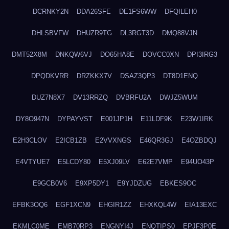
DCRNKY2N
DDA26SFE
DE1FS6WW
DFQILEH0
DHLSBVFW
DHUZR9TG
DL3RGT3D
DMQ88VJN
DMT52X8M
DNKQW6VJ
DO65HA8E
DOVCC0XN
DPI3IRG3
DPQDKVRR
DRZKKX7V
DSAZ3QP3
DT8D1ENQ
DUZ7N8X7
DV13RRZQ
DVBRFU2A
DWJZ5WUM
DY8O947N
DYPAYVST
E001JP1H
E11LDF9K
E23W1IRK
E2H3CLOV
E2ICB1ZB
E2VVXNGS
E46QR3GJ
E4OZBDQJ
E4VTYUE7
E5LCDY80
E5XJ09LV
E62E7VMP
E94UO43P
E9GCB0V6
E9XP5DY1
E9YJDZUG
EBKES9OC
EFBK3OQ6
EGF1XCN9
EHGIR1ZZ
EHXKQL4W
EIA13EXC
EKMLC0ME
EMB70RP3
ENGNYI4J
ENQTIPS0
EPJF3P0E