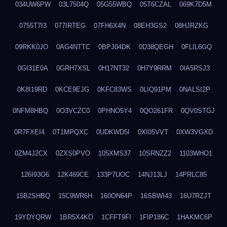
034UW6PW
03L7504Q
05G55WBQ
05T6CZAL
069K7D5M
0755T7I3
077IRTEG
07FH6X4N
08EH3GS2
08HJRZKG
09RKK0JO
0AG4NTTC
0BPJ04DK
0D38QEGH
0FLIL6GQ
0GI31E0A
0GRH7XSL
0H17NT32
0H7Y9RRM
0IA5RSJ3
0K8I19RD
0KCE9EJG
0KFC83WS
0LIQ91PM
0NALSI2P
0NFM8HBQ
0O3VCZC0
0PHNO5Y4
0QO261FR
0QV0STGJ
0R7FXEI4
0T1MPQXC
0UDKWD5I
0XI05VVT
0XW3VGXD
0ZM4J2CX
0ZXS0PVO
105XMS37
10SRNZZ2
1103WHO1
126I93O6
12K469CE
133P7UOC
14NJ13LJ
14PRLC85
15B2SHBQ
15C9WR6H
160ON64P
16SBWI43
16U7RZJT
19YDYQRW
1BR5X4KO
1CFFT9FI
1FIP186C
1HAKMC6P