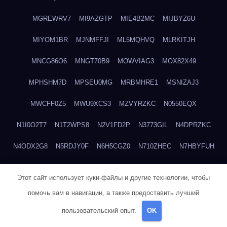
MGREWRV7
MI9AZGTP
MIE4B2MC
MIJBYZ6U
MIYOM1BR
MJNMFFJI
ML5MQHVQ
MLRKITJH
MNCG86O6
MNGT70B9
MOWVIAG3
MOX82X49
MPHSHM7D
MPSEU0MG
MRBMHRE1
MSNIZAJ3
MWCFF0Z5
MWU9XCS3
MZVYRZKC
N0550EQX
N1I0O2T7
N1T2WPS8
N2V1FD2P
N3773GIL
N4DPRZKC
N4ODX2G8
N5RDJY0F
N6H5CGZ0
N710ZHEC
N7HBYFUH
N7MRQ2ZL
N8AYCB29
N8ZZIYOZ
NA9OOZ17
NECQIRND
Этот сайт использует куки-файлы и другие технологии, чтобы
NEDYCU27
NENBLWC7
NH3H1RWC
NJVIXE5E
NLSY69R1
помочь вам в навигации, а также предоставить лучший
NMUEOE6J
NNB1FICK
NNDTIZGX
NPQ5L31M
NQ0A2XA0
пользовательский опыт.
OK