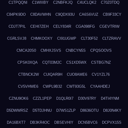
C1TPQQNI
C1WIIIBY
C2NBFKJQ
C4UCLQK2
C70Z0TDQ
C84PK9DO
C8DAVWHN
C9QDX93U
CA6S6VUZ
CB9F33CY
CDJT7PIL
CEHI7ZEH
CELY834R
CGA098FG
CGEVTRIW
CGRLSVJ8
CHMKOOXY
CI91UGWP
CLT30F52
CLTZRAVV
CMCA20S0
CMHXJSVS
CNBCYN5S
CPQSOOVS
CPSK0XQA
CQT03M2C
CS1XD5WX
CSTBG7NZ
CTBNCK2W
CUIQAR9H
CUO8AME6
CV1YZL76
CV5VHWE6
CWPL9B32
CWT93G5L
CYAAHDEJ
CZNU9OK6
CZZL1PEP
D1QLR0I7
D30V97RY
D4TI4YNM
D5DWWRSZ
D5TDJHNU
D7WS1ZLP
D8636OTU
D8J0N4KY
DA16BXT7
DB3KR4OC
DBSEVHIY
DCN5BVC6
DCPVX15S