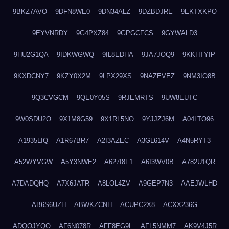
9BKZ7AVO
9DFN8WE0
9DN34ALZ
9DZBDJRE
9EKTXKPO
9EYVNRDY
9G4PXZ84
9GPGCFCS
9GYWALD3
9HU2G1QA
9IDKWGWQ
9IL8EDHA
9JA7JOQ9
9KKHTYIP
9KXDCNY7
9KZY0X2M
9LPX29XS
9NAZEVEZ
9NM3IO8B
9Q3CVGCM
9QE0Y05S
9RJEMRTS
9UW8EUTC
9W0SDU2O
9X1M8G59
9X1RL5NO
9YJJZJ6M
A04LTO96
A1935LIQ
A1R67BR7
A2I3AZEC
A3GL614V
A4N5RYT3
A52WYVGW
A5Y3NWE2
A627I8F1
A6I3WV0B
A782U1QR
A7DADQHQ
A7X6JATR
A8LOL4ZV
A9GEP7N3
AAEJWLHD
AB6S6UZH
ABWKZCNH
ACUPC2X8
ACXX236G
ADQOJYQO
AF6N078R
AFF8EG9L
AFL5NMM7
AK9V4J5R