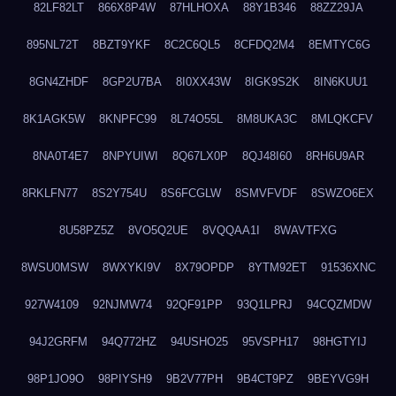
82LF82LT
866X8P4W
87HLHOXA
88Y1B346
88ZZ29JA
895NL72T
8BZT9YKF
8C2C6QL5
8CFDQ2M4
8EMTYC6G
8GN4ZHDF
8GP2U7BA
8I0XX43W
8IGK9S2K
8IN6KUU1
8K1AGK5W
8KNPFC99
8L74O55L
8M8UKA3C
8MLQKCFV
8NA0T4E7
8NPYUIWI
8Q67LX0P
8QJ48I60
8RH6U9AR
8RKLFN77
8S2Y754U
8S6FCGLW
8SMVFVDF
8SWZO6EX
8U58PZ5Z
8VO5Q2UE
8VQQAA1I
8WAVTFXG
8WSU0MSW
8WXYKI9V
8X79OPDP
8YTM92ET
91536XNC
927W4109
92NJMW74
92QF91PP
93Q1LPRJ
94CQZMDW
94J2GRFM
94Q772HZ
94USHO25
95VSPH17
98HGTYIJ
98P1JO9O
98PIYSH9
9B2V77PH
9B4CT9PZ
9BEYVG9H