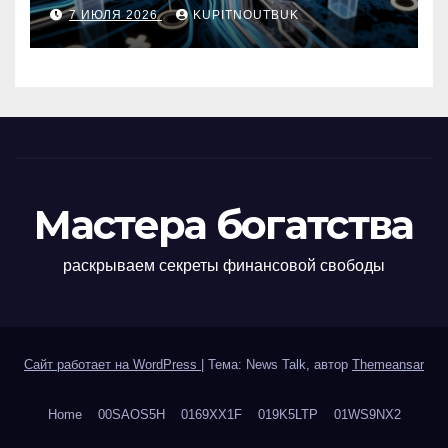
метро, площади и сроку
7 ИЮЛЯ 2026
KUPITNOUTBUK
сдачи
Мастера богатства
раскрываем секреты финансовой свободы
Сайт работает на WordPress
|
Тема: News Talk, автор
Themeansar
Home
00SAOS5H
0169XX1F
019K5LTP
01WS9NX2