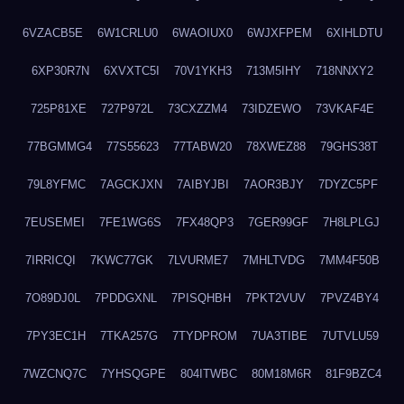
6VZACB5E
6W1CRLU0
6WAOIUX0
6WJXFPEM
6XIHLDTU
6XP30R7N
6XVXTC5I
70V1YKH3
713M5IHY
718NNXY2
725P81XE
727P972L
73CXZZM4
73IDZEWO
73VKAF4E
77BGMMG4
77S55623
77TABW20
78XWEZ88
79GHS38T
79L8YFMC
7AGCKJXN
7AIBYJBI
7AOR3BJY
7DYZC5PF
7EUSEMEI
7FE1WG6S
7FX48QP3
7GER99GF
7H8LPLGJ
7IRRICQI
7KWC77GK
7LVURME7
7MHLTVDG
7MM4F50B
7O89DJ0L
7PDDGXNL
7PISQHBH
7PKT2VUV
7PVZ4BY4
7PY3EC1H
7TKA257G
7TYDPROM
7UA3TIBE
7UTVLU59
7WZCNQ7C
7YHSQGPE
804ITWBC
80M18M6R
81F9BZC4