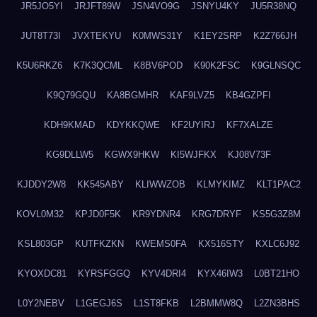
JR5JO5YI
JRJFT89W
JSN4VO9G
JSNYU4KY
JU5R38NQ
JUT8T73I
JVXTEKYU
K0MWS31Y
K1EY2SRP
K2Z766JH
K5U6RKZ6
K7K3QCML
K8BV6POD
K90K2FSC
K9GLNSQC
K9Q79GQU
KA8BGMHR
KAF9LVZ5
KB4GZPFI
KDH9KMAD
KDYKKQWE
KF2UYIRJ
KF7XALZE
KG9DLLW5
KGWX9HKW
KI5WJFKX
KJ08V73F
KJDDY2W8
KK545ABY
KLIWWZOB
KLMYKIMZ
KLT1PAC2
KOVL0M32
KPJD0F5K
KR9YDNR4
KRG7DRYF
KS5G3Z8M
KSL803GP
KUTFKZKN
KWEMS0FA
KX516STY
KXLC6J92
KYOXDC81
KYRSFGGQ
KYV4DRI4
KYX46IW3
L0BT21HO
L0Y2NEBV
L1GEGJ6S
L1ST8FKB
L2BMMW8Q
L2ZN3BHS