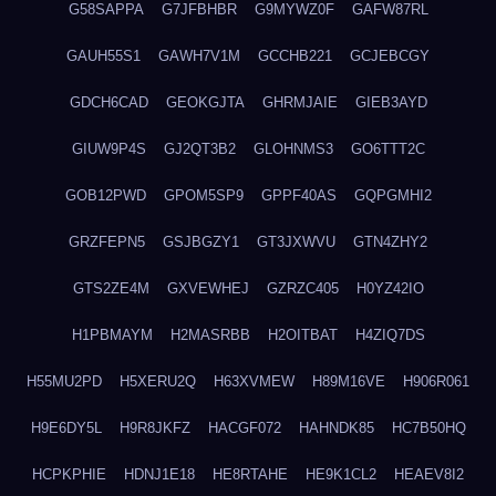
G58SAPPA
G7JFBHBR
G9MYWZ0F
GAFW87RL
GAUH55S1
GAWH7V1M
GCCHB221
GCJEBCGY
GDCH6CAD
GEOKGJTA
GHRMJAIE
GIEB3AYD
GIUW9P4S
GJ2QT3B2
GLOHNMS3
GO6TTT2C
GOB12PWD
GPOM5SP9
GPPF40AS
GQPGMHI2
GRZFEPN5
GSJBGZY1
GT3JXWVU
GTN4ZHY2
GTS2ZE4M
GXVEWHEJ
GZRZC405
H0YZ42IO
H1PBMAYM
H2MASRBB
H2OITBAT
H4ZIQ7DS
H55MU2PD
H5XERU2Q
H63XVMEW
H89M16VE
H906R061
H9E6DY5L
H9R8JKFZ
HACGF072
HAHNDK85
HC7B50HQ
HCPKPHIE
HDNJ1E18
HE8RTAHE
HE9K1CL2
HEAEV8I2