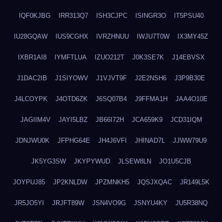
IQF0KJBG
IRR313Q7
ISH3CJPC
ISINGR3O
IT5PSU40
IU28GQAW
IUS9CGHX
IVRZHNUU
IWJU7T0W
IX3MY45Z
IXBR1AI8
IYMFTLUA
IZUO212T
J0K3SE7K
J14EBVSX
J1DAC2IB
J1SIYOWV
J1VJVT9F
J2E2NSH6
J3P9B30E
J4LCOYPK
J4OTD6ZK
J6SQ07B4
J9FFMA1H
JAA4O10E
JAGIIM4V
JAYI5LBZ
JB66I72H
JCA659K9
JCD31IQM
JDNJWU0K
JFPHG64E
JH4J6VFI
JHINAD7L
JJWW79U9
JK5YG3SW
JKYPYWUD
JLSEW8LN
JO1U5CJB
JOYPUJ85
JP2KNLDW
JPZMNKH5
JQSJXQAC
JR149L5K
JR5JO5YI
JRJFT89W
JSN4VO9G
JSNYU4KY
JU5R38NQ