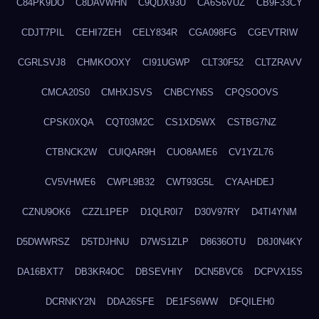
C84PK9DO
C8DAVWHN
C9QDX93U
CA6S6VUZ
CB9F33CY
CDJT7PIL
CEHI7ZEH
CELY834R
CGA098FG
CGEVTRIW
CGRLSVJ8
CHMKOOXY
CI91UGWP
CLT30F52
CLTZRAVV
CMCA20S0
CMHXJSVS
CNBCYN5S
CPQSOOVS
CPSK0XQA
CQT03M2C
CS1XD5WX
CSTBG7NZ
CTBNCK2W
CUIQAR9H
CUO8AME6
CV1YZL76
CV5VHWE6
CWPL9B32
CWT93G5L
CYAAHDEJ
CZNU9OK6
CZZL1PEP
D1QLR0I7
D30V97RY
D4TI4YNM
D5DWWRSZ
D5TDJHNU
D7WS1ZLP
D8636OTU
D8J0N4KY
DA16BXT7
DB3KR4OC
DBSEVHIY
DCN5BVC6
DCPVX15S
DCRNKY2N
DDA26SFE
DE1FS6WW
DFQILEH0