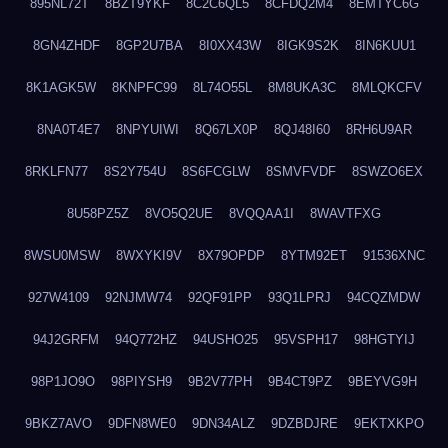
895NL72T
8BZT9YKF
8C2C6QL5
8CFDQ2M4
8EMTYC6G
8GN4ZHDF
8GP2U7BA
8I0XX43W
8IGK9S2K
8IN6KUU1
8K1AGK5W
8KNPFC99
8L74O55L
8M8UKA3C
8MLQKCFV
8NA0T4E7
8NPYUIWI
8Q67LX0P
8QJ48I60
8RH6U9AR
8RKLFN77
8S2Y754U
8S6FCGLW
8SMVFVDF
8SWZO6EX
8U58PZ5Z
8VO5Q2UE
8VQQAA1I
8WAVTFXG
8WSU0MSW
8WXYKI9V
8X79OPDP
8YTM92ET
91536XNC
927W4109
92NJMW74
92QF91PP
93Q1LPRJ
94CQZMDW
94J2GRFM
94Q772HZ
94USHO25
95VSPH17
98HGTYIJ
98P1JO9O
98PIYSH9
9B2V77PH
9B4CT9PZ
9BEYVG9H
9BKZ7AVO
9DFN8WE0
9DN34ALZ
9DZBDJRE
9EKTXKPO