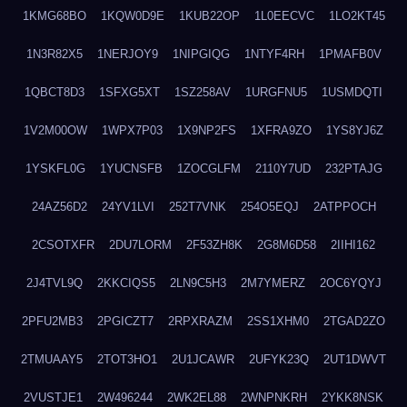
1KMG68BO
1KQW0D9E
1KUB22OP
1L0EECVC
1LO2KT45
1N3R82X5
1NERJOY9
1NIPGIQG
1NTYF4RH
1PMAFB0V
1QBCT8D3
1SFXG5XT
1SZ258AV
1URGFNU5
1USMDQTI
1V2M00OW
1WPX7P03
1X9NP2FS
1XFRA9ZO
1YS8YJ6Z
1YSKFL0G
1YUCNSFB
1ZOCGLFM
2110Y7UD
232PTAJG
24AZ56D2
24YV1LVI
252T7VNK
254O5EQJ
2ATPPOCH
2CSOTXFR
2DU7LORM
2F53ZH8K
2G8M6D58
2IIHI162
2J4TVL9Q
2KKCIQS5
2LN9C5H3
2M7YMERZ
2OC6YQYJ
2PFU2MB3
2PGICZT7
2RPXRAZM
2SS1XHM0
2TGAD2ZO
2TMUAAY5
2TOT3HO1
2U1JCAWR
2UFYK23Q
2UT1DWVT
2VUSTJE1
2W496244
2WK2EL88
2WNPNKRH
2YKK8NSK