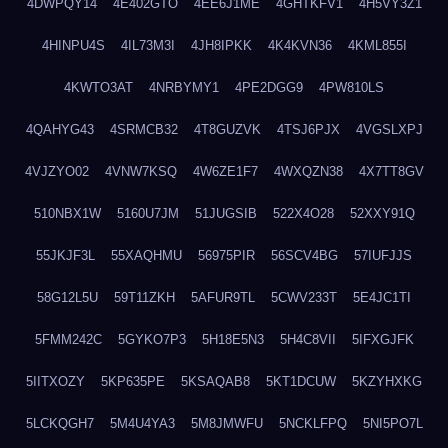
4DWPQY14
4E402GTO
4EE6J1ME
4GHTKFV1
4H5VY3Z1
4HINPU4S
4IL73M3I
4JH8IPKK
4K4KVN36
4KML855I
4KWTO3AT
4NRBYMY1
4PE2DGG9
4PW810LS
4QAHYG43
4SRMCB32
4T8GUZVK
4TSJ6PJX
4VGSLXPJ
4VJZYO02
4VNW7KSQ
4W6ZE1F7
4WXQZN38
4X7TT8GV
510NBX1W
5160U7JM
51JUGSIB
522X4O28
52XXY91Q
55JKJF3L
55XAQHMU
56975PIR
56SCV4BG
57IUFJJS
58G12L5U
59T11ZKH
5AFUR9TL
5CWV233T
5E4JC1TI
5FMM242C
5GYKO7P3
5H18E5N3
5H4C8VII
5IFXGJFK
5IITXOZY
5KP635PE
5KSAQAB8
5KT1DCUW
5KZYHXKG
5LCKQGH7
5M4U4YA3
5M8JMWFU
5NCKLFPQ
5NI5PO7L