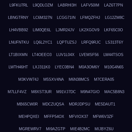
L9FKU7RL
L9QDLOZM
LABRHI3H
LAFV50IM
LAZ6T7PN
LBNGTRNY
LC6M327N
LCGG71IN
LFMQZFHJ
LG12ZM8C
LH4VBB92
LIM0QE6L
LJMR24JV
LK2XGOV9
LKF65C0O
LNUFNTKU
LQ6L2YC1
LQPTUZSJ
LRFQ9RJC
LS313T6Y
LT1BIXMN
LT4OEEO3
LUV1L04X
LVEMSF56
LW44TSOS
LWTH46HT
LXJ311K0
LYEC0BN4
M0A3OM6Y
M10G4N65
M3KVW74J
M5SXV4NA
M6N38MCS
M7CERA05
M7LLF4VZ
M8XST3UR
M91VJ7DC
M9N47GIO
MAC5B8N3
MB65CW0R
MDCZUQSA
MDRJDPSU
ME5DAUT1
MEHPQXEI
MFFP54OX
MFVIOX37
MFW6V3ZF
MGREWRV7
MI9AZGTP
MIE4B2MC
MIJBYZ6U