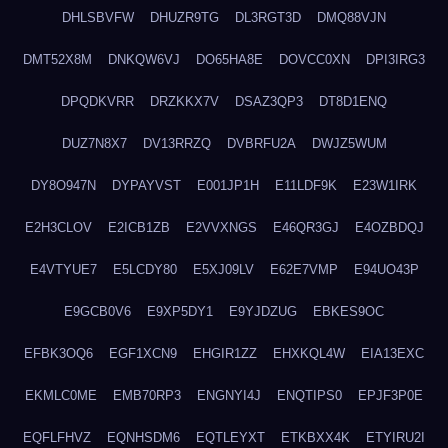
DHLSBVFW
DHUZR9TG
DL3RGT3D
DMQ88VJN
DMT52X8M
DNKQW6VJ
DO65HA8E
DOVCC0XN
DPI3IRG3
DPQDKVRR
DRZKKX7V
DSAZ3QP3
DT8D1ENQ
DUZ7N8X7
DV13RRZQ
DVBRFU2A
DWJZ5WUM
DY8O947N
DYPAYVST
E001JP1H
E11LDF9K
E23W1IRK
E2H3CLOV
E2ICB1ZB
E2VVXNGS
E46QR3GJ
E4OZBDQJ
E4VTYUE7
E5LCDY80
E5XJ09LV
E62E7VMP
E94UO43P
E9GCB0V6
E9XP5DY1
E9YJDZUG
EBKES9OC
EFBK3OQ6
EGF1XCN9
EHGIR1ZZ
EHXKQL4W
EIA13EXC
EKMLC0ME
EMB70RP3
ENGNYI4J
ENQTIPS0
EPJF3P0E
EQFLFHVZ
EQNHSDM6
EQTLEYXT
ETKBXX4K
ETYIRU2I