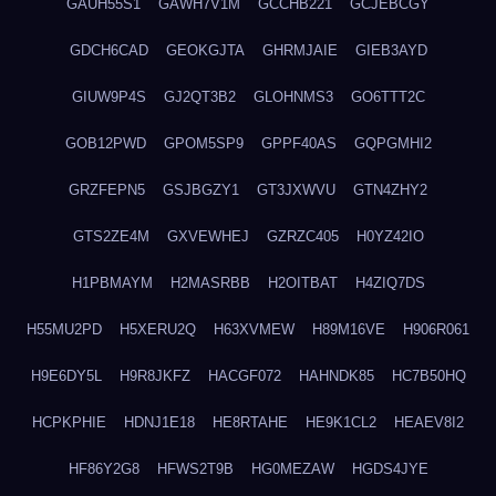
GAUH55S1
GAWH7V1M
GCCHB221
GCJEBCGY
GDCH6CAD
GEOKGJTA
GHRMJAIE
GIEB3AYD
GIUW9P4S
GJ2QT3B2
GLOHNMS3
GO6TTT2C
GOB12PWD
GPOM5SP9
GPPF40AS
GQPGMHI2
GRZFEPN5
GSJBGZY1
GT3JXWVU
GTN4ZHY2
GTS2ZE4M
GXVEWHEJ
GZRZC405
H0YZ42IO
H1PBMAYM
H2MASRBB
H2OITBAT
H4ZIQ7DS
H55MU2PD
H5XERU2Q
H63XVMEW
H89M16VE
H906R061
H9E6DY5L
H9R8JKFZ
HACGF072
HAHNDK85
HC7B50HQ
HCPKPHIE
HDNJ1E18
HE8RTAHE
HE9K1CL2
HEAEV8I2
HF86Y2G8
HFWS2T9B
HG0MEZAW
HGDS4JYE