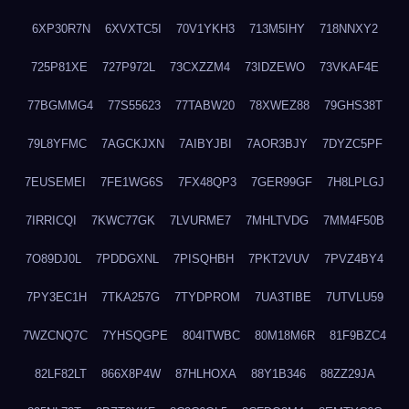
6XP30R7N
6XVXTC5I
70V1YKH3
713M5IHY
718NNXY2
725P81XE
727P972L
73CXZZM4
73IDZEWO
73VKAF4E
77BGMMG4
77S55623
77TABW20
78XWEZ88
79GHS38T
79L8YFMC
7AGCKJXN
7AIBYJBI
7AOR3BJY
7DYZC5PF
7EUSEMEI
7FE1WG6S
7FX48QP3
7GER99GF
7H8LPLGJ
7IRRICQI
7KWC77GK
7LVURME7
7MHLTVDG
7MM4F50B
7O89DJ0L
7PDDGXNL
7PISQHBH
7PKT2VUV
7PVZ4BY4
7PY3EC1H
7TKA257G
7TYDPROM
7UA3TIBE
7UTVLU59
7WZCNQ7C
7YHSQGPE
804ITWBC
80M18M6R
81F9BZC4
82LF82LT
866X8P4W
87HLHOXA
88Y1B346
88ZZ29JA