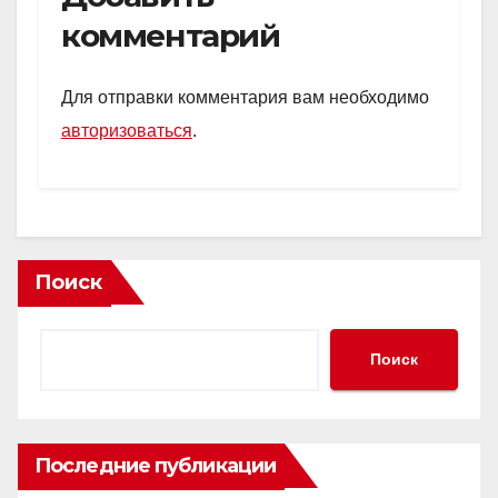
s
o
gr
а
комментарий
A
kl
a
в
p
a
m
и
Для отправки комментария вам необходимо
p
ss
ть
авторизоваться
.
ni
ki
Поиск
Поиск
Последние публикации