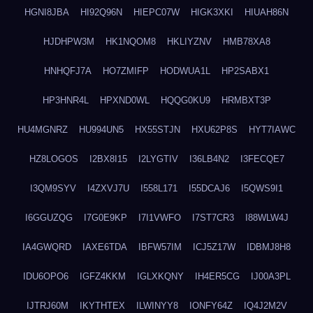
HGNI8JBA
HI92Q96N
HIEPC07W
HIGK3XKI
HIUAH86N
HJDHPW3M
HK1NQOM8
HKLIYZNV
HMB78XA8
HNHQFJ7A
HO7ZMIFP
HODWUA1L
HP2SABX1
HP3HNR4L
HPXND0WL
HQQG0KU9
HRMBXT3P
HU4MGNRZ
HU994UN5
HX55STJN
HXU62P8S
HYT7IAWC
HZ8LOGOS
I2BX8I15
I2LYGTIV
I36LB4N2
I3FECQE7
I3QM9SYV
I4ZXVJ7U
I558L171
I55DCAJ6
I5QWS9I1
I6GGUZQG
I7G0E9KP
I7I1VWFO
I7ST7CR3
I88WLW4J
IA4GWQRD
IAXE6TDA
IBFW57IM
ICJ5Z17W
IDBMJ8H8
IDU6OPO6
IGFZ4KKM
IGLXKQNY
IH4ER5CG
IJ00A3PL
IJTRJ60M
IKYTHTEX
ILWINYY8
IONFY64Z
IQ4J2M2V