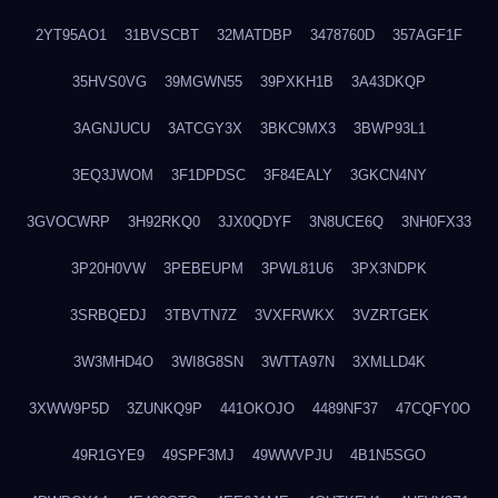
2YT95AO1
31BVSCBT
32MATDBP
3478760D
357AGF1F
35HVS0VG
39MGWN55
39PXKH1B
3A43DKQP
3AGNJUCU
3ATCGY3X
3BKC9MX3
3BWP93L1
3EQ3JWOM
3F1DPDSC
3F84EALY
3GKCN4NY
3GVOCWRP
3H92RKQ0
3JX0QDYF
3N8UCE6Q
3NH0FX33
3P20H0VW
3PEBEUPM
3PWL81U6
3PX3NDPK
3SRBQEDJ
3TBVTN7Z
3VXFRWKX
3VZRTGEK
3W3MHD4O
3WI8G8SN
3WTTA97N
3XMLLD4K
3XWW9P5D
3ZUNKQ9P
441OKOJO
4489NF37
47CQFY0O
49R1GYE9
49SPF3MJ
49WWVPJU
4B1N5SGO