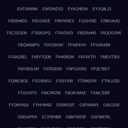
EVFSM49W
EWG5HZXD
EYKGHE9V
EYVQ8LJ3
F0EBH8DS
F0GS341E
F0KPARES
F131H78D
F29KUA4Q
F5CJSGEM
F765AOPQ
F76ATAD3
F8D2AHH0
FAQOGOH5
FBQM6WPU
FDVQ9X9X
FFINFKHV
FFSAB43M
FG4AZ6EL
FH5Y7QDB
FIH4DB1M
FKF4XTFI
FMEXT353
FMYBOLHH
FN7R3D5D
FNPS2XRQ
FP2E7BET
FQ98CNO0
FSG0B4GJ
FSISY830
FTDN5OXF
FTNL1GDI
FTO1V0TS
FWCIR57M
FWJKVMAE
FXML7DRF
FYDMVN16
FYHV8H92
G03W319T
G0FHAMIS
G4IL5159
G58SAPPA
G7JFBHBR
G9MYWZ0F
GAFW87RL