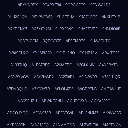
9EYVNRDY
9G4PXZ84
9GPGCFCS
9GYWALD3
9HU2G1QA
9IDKWGWQ
9IL8EDHA
9JA7JOQ9
9KKHTYIP
9KXDCNY7
9KZY0X2M
9LPX29XS
9NAZEVEZ
9NM3IO8B
9Q3CVGCM
9QE0Y05S
9RJEMRTS
9UW8EUTC
9W0SDU2O
9X1M8G59
9X1RL5NO
9YJJZJ6M
A04LTO96
A1935LIQ
A1R67BR7
A2I3AZEC
A3GL614V
A4N5RYT3
A52WYVGW
A5Y3NWE2
A627I8F1
A6I3WV0B
A782U1QR
A7DADQHQ
A7X6JATR
A8LOL4ZV
A9GEP7N3
AAEJWLHD
AB6S6UZH
ABWKZCNH
ACUPC2X8
ACXX236G
ADQOJYQO
AF6N078R
AFF8EG9L
AFL5NMM7
AK9V4J5R
AKE369SK
ALN818FQ
ALNMMGQA
ALZWDEI8
AM6T8IQN