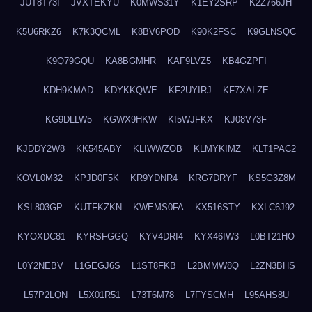
JUT8T73I
JVXTEKYU
K0MWS31Y
K1EY2SRP
K2Z766JH
K5U6RKZ6
K7K3QCML
K8BV6POD
K90K2FSC
K9GLNSQC
K9Q79GQU
KA8BGMHR
KAF9LVZ5
KB4GZPFI
KDH9KMAD
KDYKKQWE
KF2UYIRJ
KF7XALZE
KG9DLLW5
KGWX9HKW
KI5WJFKX
KJ08V73F
KJDDY2W8
KK545ABY
KLIWWZOB
KLMYKIMZ
KLT1PAC2
KOVL0M32
KPJD0F5K
KR9YDNR4
KRG7DRYF
KS5G3Z8M
KSL803GP
KUTFKZKN
KWEMS0FA
KX516STY
KXLC6J92
KYOXDC81
KYRSFGGQ
KYV4DRI4
KYX46IW3
L0BT21HO
L0Y2NEBV
L1GEGJ6S
L1ST8FKB
L2BMMW8Q
L2ZN3BHS
L57P2LQN
L5X01R51
L73T6M78
L7FYSCMH
L95AHS8U