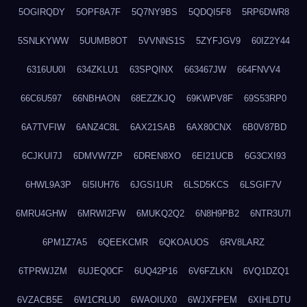
5OGIRQDY
5OPF8A7F
5Q7NY9BS
5QDQI5F8
5RP6DWR8
5SNLKYWW
5UUMB8OT
5VVNNS1S
5ZYFJGV9
60IZ2Y44
6316UU0I
634ZKLU1
63SPQINX
663467JW
664FNVV4
66C6U597
66NBHAON
68EZZKJQ
69KWPV8F
69S53RP0
6A7TVFIW
6ANZ4C8L
6AX21SAB
6AX80CNX
6B0V87BD
6CJKUI7J
6DMVW7ZP
6DREN8XO
6EI21UCB
6G3CXI93
6HWL9A3P
6I5IUH76
6JGSI1UR
6LSD5KCS
6LSGIF7V
6MRU4GHW
6MRWI2FW
6MUKQ2Q2
6N8H9PB2
6NTR3U7I
6PM1Z7A5
6QEEKCMR
6QKOAUOS
6RV8LARZ
6TPRWJZM
6UJEQ0CF
6UQ42P16
6V6FZLKN
6VQ1DZQ1
6VZACB5E
6W1CRLU0
6WAOIUX0
6WJXFPEM
6XIHLDTU