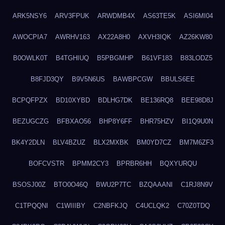
ARK5NSY6
ARV3FPUK
ARWDMB4X
AS63TE5K
ASI6MI04
AWOCPIA7
AWRHV163
AX22A8H0
AXVH3IQK
AZ26KW80
B0OWLK0T
B4TGHIUQ
B5PBGMHP
B61VF183
B83LODZ5
B8FJD3QY
B9V5N6US
BAWBPCGW
BBULS6EE
BCPQFPZX
BD10XYBD
BDLHG7DK
BE136RQ8
BEE98D8J
BEZUGCZG
BFBXAO56
BHP8Y6FF
BHR75HZV
BI1Q9U0N
BK4Y2DLN
BLV4BZUZ
BLX2MXBK
BM0YD7CZ
BM7M6ZF3
BOFCVSTR
BPMM2CY3
BPRBR6HH
BQXYURQU
BSOSJ00Z
BTO0O46Q
BWU2P7TC
BZQAAANI
C1RJ8N9V
C1TPQQNI
C1WIIIBY
C2NBFKJQ
C4UCLQK2
C70Z0TDQ