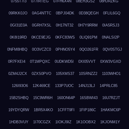
0755T7I3
077IRTEG
07FH6X4N
08EH3GS2
08HJRZKG
09RKK0JO
0AG4NTTC
0BPJ04DK
0D38QEGH
0FLIL6GQ
0GI31E0A
0GRH7XSL
0H17NT32
0H7Y9RRM
0IA5RSJ3
0K8I19RD
0KCE9EJG
0KFC83WS
0LIQ91PM
0NALSI2P
0NFM8HBQ
0O3VCZC0
0PHNO5Y4
0QO261FR
0QV0STGJ
0R7FXEI4
0T1MPQXC
0UDKWD5I
0XI05VVT
0XW3VGXD
0ZM4J2CX
0ZXS0PVO
105XMS37
10SRNZZ2
1103WHO1
126I93O6
12K469CE
133P7UOC
14NJ13LJ
14PRLC85
15B2SHBQ
15C9WR6H
160ON64P
16SBWI43
16U7RZJT
19YDYQRW
1BR5X4KO
1CFFT9FI
1FIP186C
1HAKMC6P
1HDB3VUY
1I70CGZX
1IOKJ9IZ
1K1OOBX2
1KJONM1Y