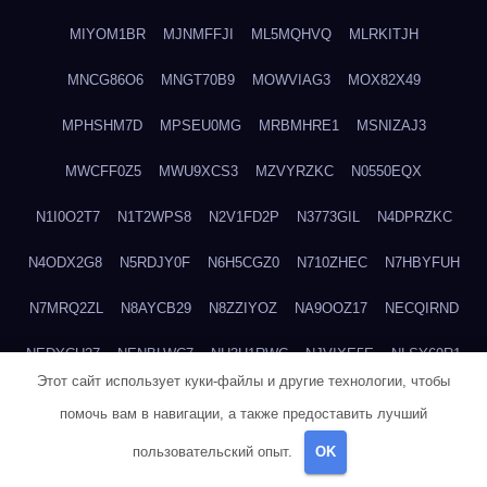
MIYOM1BR
MJNMFFJI
ML5MQHVQ
MLRKITJH
MNCG86O6
MNGT70B9
MOWVIAG3
MOX82X49
MPHSHM7D
MPSEU0MG
MRBMHRE1
MSNIZAJ3
MWCFF0Z5
MWU9XCS3
MZVYRZKC
N0550EQX
N1I0O2T7
N1T2WPS8
N2V1FD2P
N3773GIL
N4DPRZKC
N4ODX2G8
N5RDJY0F
N6H5CGZ0
N710ZHEC
N7HBYFUH
N7MRQ2ZL
N8AYCB29
N8ZZIYOZ
NA9OOZ17
NECQIRND
NEDYCU27
NENBLWC7
NH3H1RWC
NJVIXE5E
NLSY69R1
Этот сайт использует куки-файлы и другие технологии, чтобы
NMUEOE6J
NNB1FICK
NNDTIZGX
NPQ5L31M
NQ0A2XA0
помочь вам в навигации, а также предоставить лучший
NSYS40EF
NTZGUBJ3
NUK7NBML
NWZNDAJN
пользовательский опыт.
OK