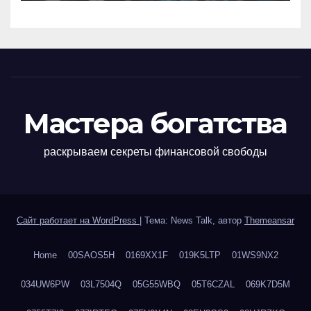
Мастера богатства
раскрываем секреты финансовой свободы
Сайт работает на WordPress
|
Тема: News Talk, автор
Themeansar
Home
00SAOS5H
0169XX1F
019K5LTP
01WS9NX2
034UW6PW
03L7504Q
05G55WBQ
05T6CZAL
069K7D5M