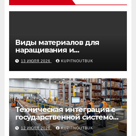
Виды материалов для
наращивания и
моделирования ногтей
13 ИЮЛЯ 2026
KUPITNOUTBUK
Техническая интеграция с
государственной системой
«Честный знак
12 ИЮЛЯ 2026
KUPITNOUTBUK