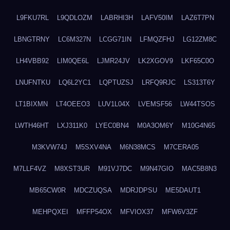
L9FKU7RL
L9QDLOZM
LABRHI3H
LAFV50IM
LAZ6T7PN
LBNGTRNY
LC6M327N
LCGG71IN
LFMQZFHJ
LG12ZM8C
LH4VBB92
LIM0QE6L
LJMR24JV
LK2XGOV9
LKF65C0O
LNUFNTKU
LQ6L2YC1
LQPTUZSJ
LRFQ9RJC
LS313T6Y
LT1BIXMN
LT4OEEO3
LUV1L04X
LVEMSF56
LW44TSOS
LWTH46HT
LXJ311K0
LYEC0BN4
M0A3OM6Y
M10G4N65
M3KVW74J
M5SXV4NA
M6N38MCS
M7CERA05
M7LLF4VZ
M8XST3UR
M91VJ7DC
M9N47GIO
MAC5B8N3
MB65CW0R
MDCZUQSA
MDRJDPSU
ME5DAUT1
MEHPQXEI
MFFP54OX
MFVIOX37
MFW6V3ZF