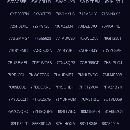
6VZACB5E
6W1CRLU0
6WAOIUX0
6WJXFPEM
6XIHLDTU
6XP30R7N
6XVXTC5I
70V1YKH3
713M5IHY
718NNXY2
725P81XE
727P972L
73CXZZM4
73IDZEWO
73VKAF4E
77BGMMG4
77S55623
77TABW20
78XWEZ88
79GHS38T
79L8YFMC
7AGCKJXN
7AIBYJBI
7AOR3BJY
7DYZC5PF
7EUSEMEI
7FE1WG6S
7FX48QP3
7GER99GF
7H8LPLGJ
7IRRICQI
7KWC77GK
7LVURME7
7MHLTVDG
7MM4F50B
7O89DJ0L
7PDDGXNL
7PISQHBH
7PKT2VUV
7PVZ4BY4
7PY3EC1H
7TKA257G
7TYDPROM
7UA3TIBE
7UTVLU59
7WZCNQ7C
7YHSQGPE
804ITWBC
80M18M6R
81F9BZC4
82LF82LT
866X8P4W
87HLHOXA
88Y1B346
88ZZ29JA