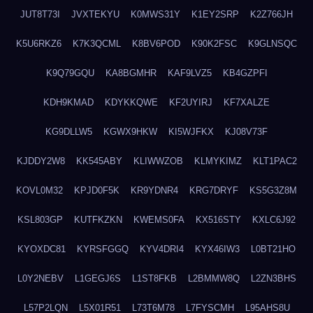
JUT8T73I
JVXTEKYU
K0MWS31Y
K1EY2SRP
K2Z766JH
K5U6RKZ6
K7K3QCML
K8BV6POD
K90K2FSC
K9GLNSQC
K9Q79GQU
KA8BGMHR
KAF9LVZ5
KB4GZPFI
KDH9KMAD
KDYKKQWE
KF2UYIRJ
KF7XALZE
KG9DLLW5
KGWX9HKW
KI5WJFKX
KJ08V73F
KJDDY2W8
KK545ABY
KLIWWZOB
KLMYKIMZ
KLT1PAC2
KOVL0M32
KPJD0F5K
KR9YDNR4
KRG7DRYF
KS5G3Z8M
KSL803GP
KUTFKZKN
KWEMS0FA
KX516STY
KXLC6J92
KYOXDC81
KYRSFGGQ
KYV4DRI4
KYX46IW3
L0BT21HO
L0Y2NEBV
L1GEGJ6S
L1ST8FKB
L2BMMW8Q
L2ZN3BHS
L57P2LQN
L5X01R51
L73T6M78
L7FYSCMH
L95AHS8U