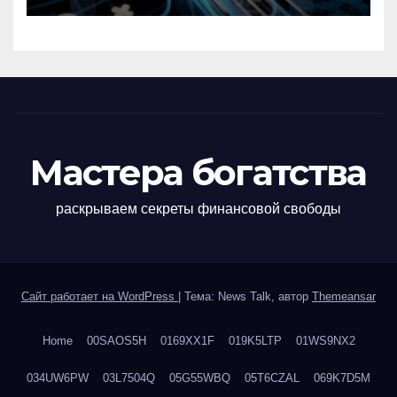
Мастера богатства
раскрываем секреты финансовой свободы
Сайт работает на WordPress
|
Тема: News Talk, автор
Themeansar
Home
00SAOS5H
0169XX1F
019K5LTP
01WS9NX2
034UW6PW
03L7504Q
05G55WBQ
05T6CZAL
069K7D5M