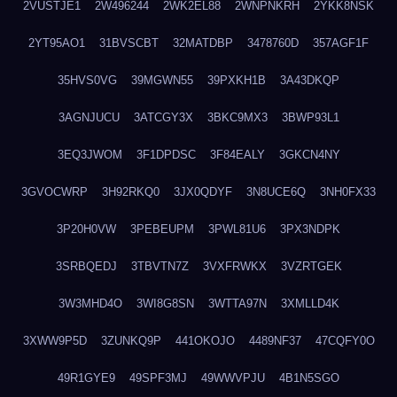
2VUSTJE1
2W496244
2WK2EL88
2WNPNKRH
2YKK8NSK
2YT95AO1
31BVSCBT
32MATDBP
3478760D
357AGF1F
35HVS0VG
39MGWN55
39PXKH1B
3A43DKQP
3AGNJUCU
3ATCGY3X
3BKC9MX3
3BWP93L1
3EQ3JWOM
3F1DPDSC
3F84EALY
3GKCN4NY
3GVOCWRP
3H92RKQ0
3JX0QDYF
3N8UCE6Q
3NH0FX33
3P20H0VW
3PEBEUPM
3PWL81U6
3PX3NDPK
3SRBQEDJ
3TBVTN7Z
3VXFRWKX
3VZRTGEK
3W3MHD4O
3WI8G8SN
3WTTA97N
3XMLLD4K
3XWW9P5D
3ZUNKQ9P
441OKOJO
4489NF37
47CQFY0O
49R1GYE9
49SPF3MJ
49WWVPJU
4B1N5SGO