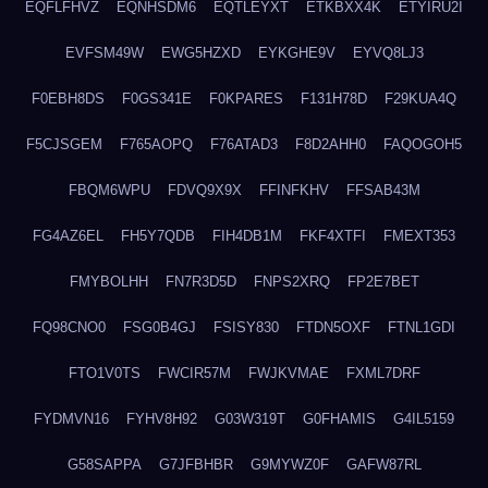
EQFLFHVZ
EQNHSDM6
EQTLEYXT
ETKBXX4K
ETYIRU2I
EVFSM49W
EWG5HZXD
EYKGHE9V
EYVQ8LJ3
F0EBH8DS
F0GS341E
F0KPARES
F131H78D
F29KUA4Q
F5CJSGEM
F765AOPQ
F76ATAD3
F8D2AHH0
FAQOGOH5
FBQM6WPU
FDVQ9X9X
FFINFKHV
FFSAB43M
FG4AZ6EL
FH5Y7QDB
FIH4DB1M
FKF4XTFI
FMEXT353
FMYBOLHH
FN7R3D5D
FNPS2XRQ
FP2E7BET
FQ98CNO0
FSG0B4GJ
FSISY830
FTDN5OXF
FTNL1GDI
FTO1V0TS
FWCIR57M
FWJKVMAE
FXML7DRF
FYDMVN16
FYHV8H92
G03W319T
G0FHAMIS
G4IL5159
G58SAPPA
G7JFBHBR
G9MYWZ0F
GAFW87RL