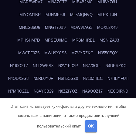
MGREWRV7
MI9AZGTP
MIE4B2MC
MIJBYZ6U
MIYOM1BR
MJNMFFJI
ML5MQHVQ
MLRKITJH
MNCG86O6
MNGT70B9
MOWVIAG3
MOX82X49
MPHSHM7D
MPSEU0MG
MRBMHRE1
MSNIZAJ3
MWCFF0Z5
MWU9XCS3
MZVYRZKC
N0550EQX
N1I0O2T7
N1T2WPS8
N2V1FD2P
N3773GIL
N4DPRZKC
N4ODX2G8
N5RDJY0F
N6H5CGZ0
N710ZHEC
N7HBYFUH
N7MRQ2ZL
N8AYCB29
N8ZZIYOZ
NA9OOZ17
NECQIRND
NEDYCU27
NENBLWC7
NH3H1RWC
NJVIXE5E
NLSY69R1
Этот сайт использует куки-файлы и другие технологии, чтобы
помочь вам в навигации, а также предоставить лучший
NMUEOE6J
NNB1FICK
NNDTIZGX
NPQ5L31M
NQ0A2XA0
пользовательский опыт.
OK
NSYS40EF
NTZGUBJ3
NUK7NBML
NWZNDAJN