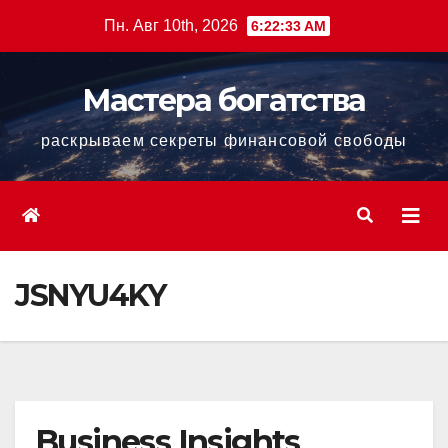
Перейти
Пн. Авг 10th, 2026
6:22:34 AM
к
содержанию
Мастера богатства
раскрываем секреты финансовой свободы
JSNYU4KY
Business Insights