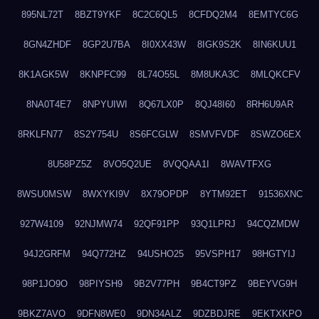
895NL72T
8BZT9YKF
8C2C6QL5
8CFDQ2M4
8EMTYC6G
8GN4ZHDF
8GP2U7BA
8I0XX43W
8IGK9S2K
8IN6KUU1
8K1AGK5W
8KNPFC99
8L74O55L
8M8UKA3C
8MLQKCFV
8NA0T4E7
8NPYUIWI
8Q67LX0P
8QJ48I60
8RH6U9AR
8RKLFN77
8S2Y754U
8S6FCGLW
8SMVFVDF
8SWZO6EX
8U58PZ5Z
8VO5Q2UE
8VQQAA1I
8WAVTFXG
8WSU0MSW
8WXYKI9V
8X79OPDP
8YTM92ET
91536XNC
927W4109
92NJMW74
92QF91PP
93Q1LPRJ
94CQZMDW
94J2GRFM
94Q772HZ
94USHO25
95VSPH17
98HGTYIJ
98P1JO9O
98PIYSH9
9B2V77PH
9B4CT9PZ
9BEYVG9H
9BKZ7AVO
9DFN8WE0
9DN34ALZ
9DZBDJRE
9EKTXKPO