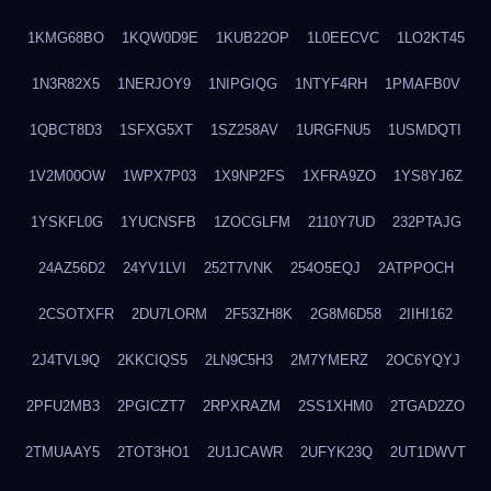
1KMG68BO
1KQW0D9E
1KUB22OP
1L0EECVC
1LO2KT45
1N3R82X5
1NERJOY9
1NIPGIQG
1NTYF4RH
1PMAFB0V
1QBCT8D3
1SFXG5XT
1SZ258AV
1URGFNU5
1USMDQTI
1V2M00OW
1WPX7P03
1X9NP2FS
1XFRA9ZO
1YS8YJ6Z
1YSKFL0G
1YUCNSFB
1ZOCGLFM
2110Y7UD
232PTAJG
24AZ56D2
24YV1LVI
252T7VNK
254O5EQJ
2ATPPOCH
2CSOTXFR
2DU7LORM
2F53ZH8K
2G8M6D58
2IIHI162
2J4TVL9Q
2KKCIQS5
2LN9C5H3
2M7YMERZ
2OC6YQYJ
2PFU2MB3
2PGICZT7
2RPXRAZM
2SS1XHM0
2TGAD2ZO
2TMUAAY5
2TOT3HO1
2U1JCAWR
2UFYK23Q
2UT1DWVT