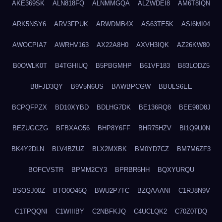
AKE369SK
ALN818FQ
ALNMMGQA
ALZWDEI8
AM6T8IQN
ARK5NSY6
ARV3FPUK
ARWDMB4X
AS63TE5K
ASI6MI04
AWOCPIA7
AWRHV163
AX22A8H0
AXVH3IQK
AZ26KW80
B0OWLK0T
B4TGHIUQ
B5PBGMHP
B61VF183
B83LODZ5
B8FJD3QY
B9V5N6US
BAWBPCGW
BBULS6EE
BCPQFPZX
BD10XYBD
BDLHG7DK
BE136RQ8
BEE98D8J
BEZUGCZG
BFBXAO56
BHP8Y6FF
BHR75HZV
BI1Q9U0N
BK4Y2DLN
BLV4BZUZ
BLX2MXBK
BM0YD7CZ
BM7M6ZF3
BOFCVSTR
BPMM2CY3
BPRBR6HH
BQXYURQU
BSOSJ00Z
BTO0O46Q
BWU2P7TC
BZQAAANI
C1RJ8N9V
C1TPQQNI
C1WIIIBY
C2NBFKJQ
C4UCLQK2
C70Z0TDQ