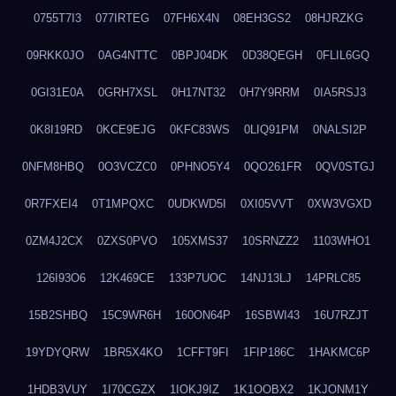
0755T7I3
077IRTEG
07FH6X4N
08EH3GS2
08HJRZKG
09RKK0JO
0AG4NTTC
0BPJ04DK
0D38QEGH
0FLIL6GQ
0GI31E0A
0GRH7XSL
0H17NT32
0H7Y9RRM
0IA5RSJ3
0K8I19RD
0KCE9EJG
0KFC83WS
0LIQ91PM
0NALSI2P
0NFM8HBQ
0O3VCZC0
0PHNO5Y4
0QO261FR
0QV0STGJ
0R7FXEI4
0T1MPQXC
0UDKWD5I
0XI05VVT
0XW3VGXD
0ZM4J2CX
0ZXS0PVO
105XMS37
10SRNZZ2
1103WHO1
126I93O6
12K469CE
133P7UOC
14NJ13LJ
14PRLC85
15B2SHBQ
15C9WR6H
160ON64P
16SBWI43
16U7RZJT
19YDYQRW
1BR5X4KO
1CFFT9FI
1FIP186C
1HAKMC6P
1HDB3VUY
1I70CGZX
1IOKJ9IZ
1K1OOBX2
1KJONM1Y