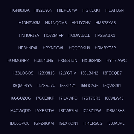
HGNI8JBA
HI92Q96N
HIEPC07W
HIGK3XKI
HIUAH86N
HJDHPW3M
HK1NQOM8
HKLIYZNV
HMB78XA8
HNHQFJ7A
HO7ZMIFP
HODWUA1L
HP2SABX1
HP3HNR4L
HPXND0WL
HQQG0KU9
HRMBXT3P
HU4MGNRZ
HU994UN5
HX55STJN
HXU62P8S
HYT7IAWC
HZ8LOGOS
I2BX8I15
I2LYGTIV
I36LB4N2
I3FECQE7
I3QM9SYV
I4ZXVJ7U
I558L171
I55DCAJ6
I5QWS9I1
I6GGUZQG
I7G0E9KP
I7I1VWFO
I7ST7CR3
I88WLW4J
IA4GWQRD
IAXE6TDA
IBFW57IM
ICJ5Z17W
IDBMJ8H8
IDU6OPO6
IGFZ4KKM
IGLXKQNY
IH4ER5CG
IJ00A3PL