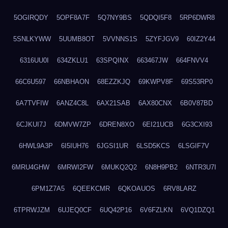
5OGIRQDY
5OPF8A7F
5Q7NY9BS
5QDQI5F8
5RP6DWR8
5SNLKYWW
5UUMB8OT
5VVNNS1S
5ZYFJGV9
60IZ2Y44
6316UU0I
634ZKLU1
63SPQINX
663467JW
664FNVV4
66C6U597
66NBHAON
68EZZKJQ
69KWPV8F
69S53RP0
6A7TVFIW
6ANZ4C8L
6AX21SAB
6AX80CNX
6B0V87BD
6CJKUI7J
6DMVW7ZP
6DREN8XO
6EI21UCB
6G3CXI93
6HWL9A3P
6I5IUH76
6JGSI1UR
6LSD5KCS
6LSGIF7V
6MRU4GHW
6MRWI2FW
6MUKQ2Q2
6N8H9PB2
6NTR3U7I
6PM1Z7A5
6QEEKCMR
6QKOAUOS
6RV8LARZ
6TPRWJZM
6UJEQ0CF
6UQ42P16
6V6FZLKN
6VQ1DZQ1