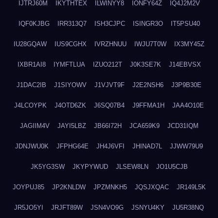
IJTRJ60M
IKYTHTEX
ILWINYY8
IONFY64Z
IQ4J2M2V
IQF0KJBG
IRR313Q7
ISH3CJPC
ISINGR3O
IT5PSU40
IU28GQAW
IUS9CGHX
IVRZHNUU
IWJU7T0W
IX3MY45Z
IXBR1AI8
IYMFTLUA
IZUO212T
J0K3SE7K
J14EBVSX
J1DAC2IB
J1SIYOWV
J1VJVT9F
J2E2NSH6
J3P9B30E
J4LCOYPK
J4OTD6ZK
J6SQ07B4
J9FFMA1H
JAA4O10E
JAGIIM4V
JAYI5LBZ
JB66I72H
JCA659K9
JCD31IQM
JDNJWU0K
JFPHG64E
JH4J6VFI
JHINAD7L
JJWW79U9
JK5YG3SW
JKYPYWUD
JLSEW8LN
JO1U5CJB
JOYPUJ85
JP2KNLDW
JPZMNKH5
JQSJXQAC
JR149L5K
JR5JO5YI
JRJFT89W
JSN4VO9G
JSNYU4KY
JU5R38NQ