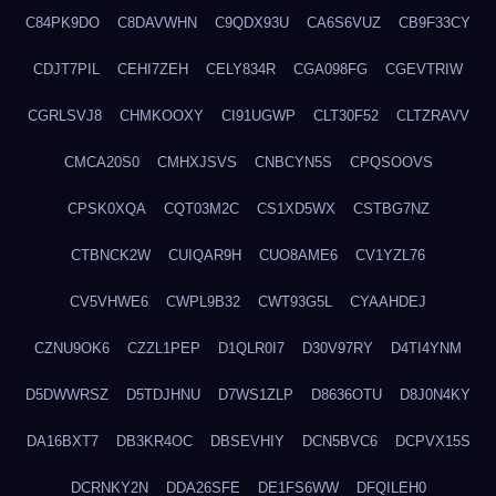
C84PK9DO
C8DAVWHN
C9QDX93U
CA6S6VUZ
CB9F33CY
CDJT7PIL
CEHI7ZEH
CELY834R
CGA098FG
CGEVTRIW
CGRLSVJ8
CHMKOOXY
CI91UGWP
CLT30F52
CLTZRAVV
CMCA20S0
CMHXJSVS
CNBCYN5S
CPQSOOVS
CPSK0XQA
CQT03M2C
CS1XD5WX
CSTBG7NZ
CTBNCK2W
CUIQAR9H
CUO8AME6
CV1YZL76
CV5VHWE6
CWPL9B32
CWT93G5L
CYAAHDEJ
CZNU9OK6
CZZL1PEP
D1QLR0I7
D30V97RY
D4TI4YNM
D5DWWRSZ
D5TDJHNU
D7WS1ZLP
D8636OTU
D8J0N4KY
DA16BXT7
DB3KR4OC
DBSEVHIY
DCN5BVC6
DCPVX15S
DCRNKY2N
DDA26SFE
DE1FS6WW
DFQILEH0