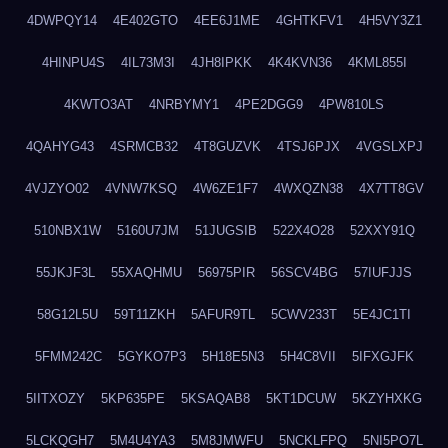
4DWPQY14
4E402GTO
4EE6J1ME
4GHTKFV1
4H5VY3Z1
4HINPU4S
4IL73M3I
4JH8IPKK
4K4KVN36
4KML855I
4KWTO3AT
4NRBYMY1
4PE2DGG9
4PW810LS
4QAHYG43
4SRMCB32
4T8GUZVK
4TSJ6PJX
4VGSLXPJ
4VJZYO02
4VNW7KSQ
4W6ZE1F7
4WXQZN38
4X7TT8GV
510NBX1W
5160U7JM
51JUGSIB
522X4O28
52XXY91Q
55JKJF3L
55XAQHMU
56975PIR
56SCV4BG
57IUFJJS
58G12L5U
59T11ZKH
5AFUR9TL
5CWV233T
5E4JC1TI
5FMM242C
5GYKO7P3
5H18E5N3
5H4C8VII
5IFXGJFK
5IITXOZY
5KP635PE
5KSAQAB8
5KT1DCUW
5KZYHXKG
5LCKQGH7
5M4U4YA3
5M8JMWFU
5NCKLFPQ
5NI5PO7L