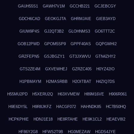
GAUH55S1
GAWH7V1M
GCCHB221
GCJEBCGY
GDCH6CAD
GEOKGJTA
GHRMJAIE
GIEB3AYD
GIUW9P4S
GJ2QT3B2
GLOHNMS3
GO6TTT2C
GOB12PWD
GPOM5SP9
GPPF40AS
GQPGMHI2
GRZFEPN5
GSJBGZY1
GT3JXWVU
GTN4ZHY2
GTS2ZE4M
GXVEWHEJ
GZRZC405
H0YZ42IO
H1PBMAYM
H2MASRBB
H2OITBAT
H4ZIQ7DS
H55MU2PD
H5XERU2Q
H63XVMEW
H89M16VE
H906R061
H9E6DY5L
H9R8JKFZ
HACGF072
HAHNDK85
HC7B50HQ
HCPKPHIE
HDNJ1E18
HE8RTAHE
HE9K1CL2
HEAEV8I2
HF86Y2G8
HFWS2T9B
HG0MEZAW
HGDS4JYE