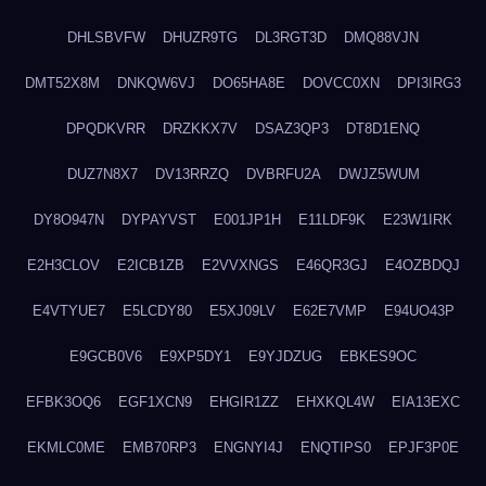
DHLSBVFW
DHUZR9TG
DL3RGT3D
DMQ88VJN
DMT52X8M
DNKQW6VJ
DO65HA8E
DOVCC0XN
DPI3IRG3
DPQDKVRR
DRZKKX7V
DSAZ3QP3
DT8D1ENQ
DUZ7N8X7
DV13RRZQ
DVBRFU2A
DWJZ5WUM
DY8O947N
DYPAYVST
E001JP1H
E11LDF9K
E23W1IRK
E2H3CLOV
E2ICB1ZB
E2VVXNGS
E46QR3GJ
E4OZBDQJ
E4VTYUE7
E5LCDY80
E5XJ09LV
E62E7VMP
E94UO43P
E9GCB0V6
E9XP5DY1
E9YJDZUG
EBKES9OC
EFBK3OQ6
EGF1XCN9
EHGIR1ZZ
EHXKQL4W
EIA13EXC
EKMLC0ME
EMB70RP3
ENGNYI4J
ENQTIPS0
EPJF3P0E