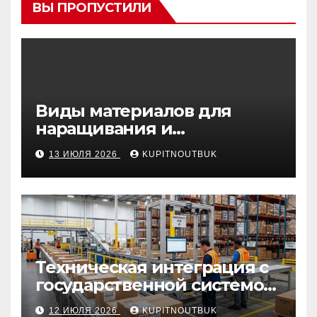
ВЫ ПРОПУСТИЛИ
Виды материалов для
наращивания и
моделирования ногтей
13 ИЮЛЯ 2026
KUPITNOUTBUK
Техническая интеграция с
государственной системой
«Честный знак
12 ИЮЛЯ 2026
KUPITNOUTBUK