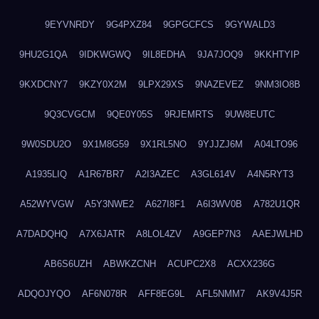
9EYVNRDY
9G4PXZ84
9GPGCFCS
9GYWALD3
9HU2G1QA
9IDKWGWQ
9IL8EDHA
9JA7JOQ9
9KKHTYIP
9KXDCNY7
9KZY0X2M
9LPX29XS
9NAZEVEZ
9NM3IO8B
9Q3CVGCM
9QE0Y05S
9RJEMRTS
9UW8EUTC
9W0SDU2O
9X1M8G59
9X1RL5NO
9YJJZJ6M
A04LTO96
A1935LIQ
A1R67BR7
A2I3AZEC
A3GL614V
A4N5RYT3
A52WYVGW
A5Y3NWE2
A627I8F1
A6I3WV0B
A782U1QR
A7DADQHQ
A7X6JATR
A8LOL4ZV
A9GEP7N3
AAEJWLHD
AB6S6UZH
ABWKZCNH
ACUPC2X8
ACXX236G
ADQOJYQO
AF6N078R
AFF8EG9L
AFL5NMM7
AK9V4J5R