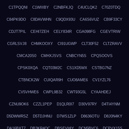
C1TPQQNI
C1WIIIBY
C2NBFKJQ
C4UCLQK2
C70Z0TDQ
C84PK9DO
C8DAVWHN
C9QDX93U
CA6S6VUZ
CB9F33CY
CDJT7PIL
CEHI7ZEH
CELY834R
CGA098FG
CGEVTRIW
CGRLSVJ8
CHMKOOXY
CI91UGWP
CLT30F52
CLTZRAVV
CMCA20S0
CMHXJSVS
CNBCYN5S
CPQSOOVS
CPSK0XQA
CQT03M2C
CS1XD5WX
CSTBG7NZ
CTBNCK2W
CUIQAR9H
CUO8AME6
CV1YZL76
CV5VHWE6
CWPL9B32
CWT93G5L
CYAAHDEJ
CZNU9OK6
CZZL1PEP
D1QLR0I7
D30V97RY
D4TI4YNM
D5DWWRSZ
D5TDJHNU
D7WS1ZLP
D8636OTU
D8J0N4KY
DA16BXT7
DB3KR4OC
DBSEVHIY
DCN5BVC6
DCPVX15S