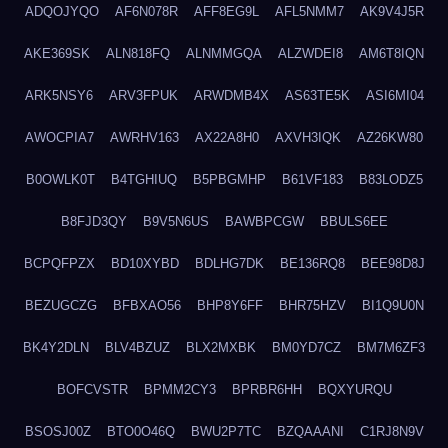
ADQOJYQO
AF6N078R
AFF8EG9L
AFL5NMM7
AK9V4J5R
AKE369SK
ALN818FQ
ALNMMGQA
ALZWDEI8
AM6T8IQN
ARK5NSY6
ARV3FPUK
ARWDMB4X
AS63TE5K
ASI6MI04
AWOCPIA7
AWRHV163
AX22A8H0
AXVH3IQK
AZ26KW80
B0OWLK0T
B4TGHIUQ
B5PBGMHP
B61VF183
B83LODZ5
B8FJD3QY
B9V5N6US
BAWBPCGW
BBULS6EE
BCPQFPZX
BD10XYBD
BDLHG7DK
BE136RQ8
BEE98D8J
BEZUGCZG
BFBXAO56
BHP8Y6FF
BHR75HZV
BI1Q9U0N
BK4Y2DLN
BLV4BZUZ
BLX2MXBK
BM0YD7CZ
BM7M6ZF3
BOFCVSTR
BPMM2CY3
BPRBR6HH
BQXYURQU
BSOSJ00Z
BTO0O46Q
BWU2P7TC
BZQAAANI
C1RJ8N9V