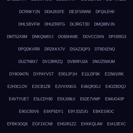
DCRNKY2N
DDA26SFE
DE1FS6WW
DFQILEH0
DHLSBVFW
DHUZR9TG
DL3RGT3D
DMQ88VJN
DMT52X8M
DNKQW6VJ
DO65HA8E
DOVCC0XN
DPI3IRG3
DPQDKVRR
DRZKKX7V
DSAZ3QP3
DT8D1ENQ
DUZ7N8X7
DV13RRZQ
DVBRFU2A
DWJZ5WUM
DY8O947N
DYPAYVST
E001JP1H
E11LDF9K
E23W1IRK
E2H3CLOV
E2ICB1ZB
E2VVXNGS
E46QR3GJ
E4OZBDQJ
E4VTYUE7
E5LCDY80
E5XJ09LV
E62E7VMP
E94UO43P
E9GCB0V6
E9XP5DY1
E9YJDZUG
EBKES9OC
EFBK3OQ6
EGF1XCN9
EHGIR1ZZ
EHXKQL4W
EIA13EXC