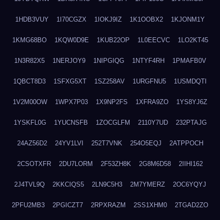
1HDB3VUY
1I70CGZX
1IOKJ9IZ
1K1OOBX2
1KJONM1Y
1KMG68BO
1KQW0D9E
1KUB22OP
1L0EECVC
1LO2KT45
1N3R82X5
1NERJOY9
1NIPGIQG
1NTYF4RH
1PMAFB0V
1QBCT8D3
1SFXG5XT
1SZ258AV
1URGFNU5
1USMDQTI
1V2M00OW
1WPX7P03
1X9NP2FS
1XFRA9ZO
1YS8YJ6Z
1YSKFL0G
1YUCNSFB
1ZOCGLFM
2110Y7UD
232PTAJG
24AZ56D2
24YV1LVI
252T7VNK
254O5EQJ
2ATPPOCH
2CSOTXFR
2DU7LORM
2F53ZH8K
2G8M6D58
2IIHI162
2J4TVL9Q
2KKCIQS5
2LN9C5H3
2M7YMERZ
2OC6YQYJ
2PFU2MB3
2PGICZT7
2RPXRAZM
2SS1XHM0
2TGAD2ZO