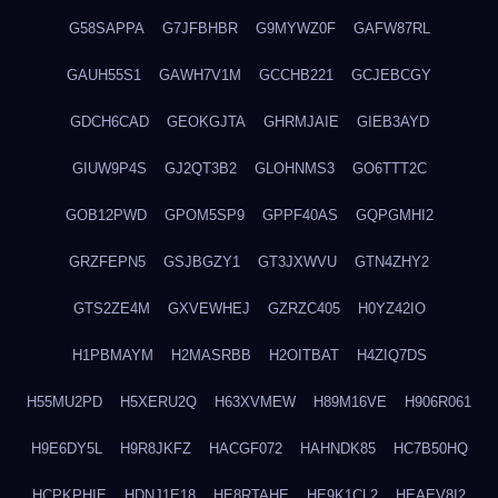
G58SAPPA
G7JFBHBR
G9MYWZ0F
GAFW87RL
GAUH55S1
GAWH7V1M
GCCHB221
GCJEBCGY
GDCH6CAD
GEOKGJTA
GHRMJAIE
GIEB3AYD
GIUW9P4S
GJ2QT3B2
GLOHNMS3
GO6TTT2C
GOB12PWD
GPOM5SP9
GPPF40AS
GQPGMHI2
GRZFEPN5
GSJBGZY1
GT3JXWVU
GTN4ZHY2
GTS2ZE4M
GXVEWHEJ
GZRZC405
H0YZ42IO
H1PBMAYM
H2MASRBB
H2OITBAT
H4ZIQ7DS
H55MU2PD
H5XERU2Q
H63XVMEW
H89M16VE
H906R061
H9E6DY5L
H9R8JKFZ
HACGF072
HAHNDK85
HC7B50HQ
HCPKPHIE
HDNJ1E18
HE8RTAHE
HE9K1CL2
HEAEV8I2