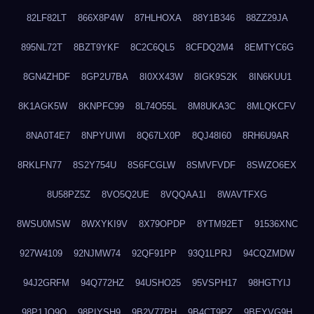
82LF82LT
866X8P4W
87HLHOXA
88Y1B346
88ZZ29JA
895NL72T
8BZT9YKF
8C2C6QL5
8CFDQ2M4
8EMTYC6G
8GN4ZHDF
8GP2U7BA
8I0XX43W
8IGK9S2K
8IN6KUU1
8K1AGK5W
8KNPFC99
8L74O55L
8M8UKA3C
8MLQKCFV
8NA0T4E7
8NPYUIWI
8Q67LX0P
8QJ48I60
8RH6U9AR
8RKLFN77
8S2Y754U
8S6FCGLW
8SMVFVDF
8SWZO6EX
8U58PZ5Z
8VO5Q2UE
8VQQAA1I
8WAVTFXG
8WSU0MSW
8WXYKI9V
8X79OPDP
8YTM92ET
91536XNC
927W4109
92NJMW74
92QF91PP
93Q1LPRJ
94CQZMDW
94J2GRFM
94Q772HZ
94USHO25
95VSPH17
98HGTYIJ
98P1JO9O
98PIYSH9
9B2V77PH
9B4CT9PZ
9BEYVG9H