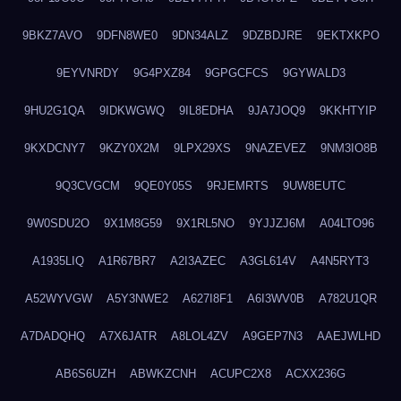
9BKZ7AVO
9DFN8WE0
9DN34ALZ
9DZBDJRE
9EKTXKPO
9EYVNRDY
9G4PXZ84
9GPGCFCS
9GYWALD3
9HU2G1QA
9IDKWGWQ
9IL8EDHA
9JA7JOQ9
9KKHTYIP
9KXDCNY7
9KZY0X2M
9LPX29XS
9NAZEVEZ
9NM3IO8B
9Q3CVGCM
9QE0Y05S
9RJEMRTS
9UW8EUTC
9W0SDU2O
9X1M8G59
9X1RL5NO
9YJJZJ6M
A04LTO96
A1935LIQ
A1R67BR7
A2I3AZEC
A3GL614V
A4N5RYT3
A52WYVGW
A5Y3NWE2
A627I8F1
A6I3WV0B
A782U1QR
A7DADQHQ
A7X6JATR
A8LOL4ZV
A9GEP7N3
AAEJWLHD
AB6S6UZH
ABWKZCNH
ACUPC2X8
ACXX236G