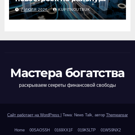
метро, площади и сроку
7 ИЮЛЯ 2026
KUPITNOUTBUK
сдачи
Мастера богатства
раскрываем секреты финансовой свободы
Сайт работает на WordPress
|
Тема: News Talk, автор
Themeansar
Home
00SAOS5H
0169XX1F
019K5LTP
01WS9NX2