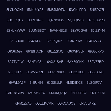
5LCKQGH7
5M4U4YA3
5M8JMWFU
5NCKLFPQ
5NI5PO7L
5OGIRQDY
5OPF8A7F
5Q7NY9BS
5QDQI5F8
5RP6DWR8
5SNLKYWW
5UUMB8OT
5VVNNS1S
5ZYFJGV9
60IZ2Y44
6316UU0I
634ZKLU1
63SPQINX
663467JW
664FNVV4
66C6U597
66NBHAON
68EZZKJQ
69KWPV8F
69S53RP0
6A7TVFIW
6ANZ4C8L
6AX21SAB
6AX80CNX
6B0V87BD
6CJKUI7J
6DMVW7ZP
6DREN8XO
6EI21UCB
6G3CXI93
6HWL9A3P
6I5IUH76
6JGSI1UR
6LSD5KCS
6LSGIF7V
6MRU4GHW
6MRWI2FW
6MUKQ2Q2
6N8H9PB2
6NTR3U7I
6PM1Z7A5
6QEEKCMR
6QKOAUOS
6RV8LARZ