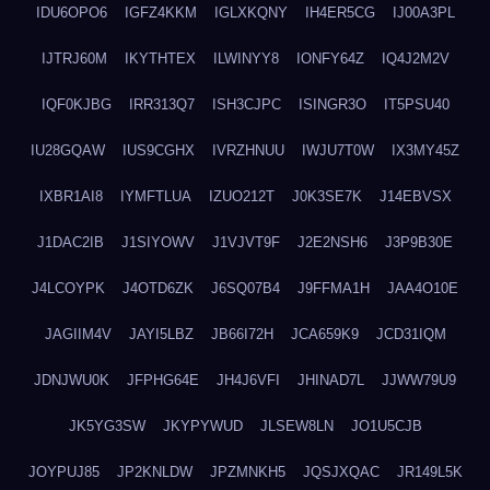
IDU6OPO6
IGFZ4KKM
IGLXKQNY
IH4ER5CG
IJ00A3PL
IJTRJ60M
IKYTHTEX
ILWINYY8
IONFY64Z
IQ4J2M2V
IQF0KJBG
IRR313Q7
ISH3CJPC
ISINGR3O
IT5PSU40
IU28GQAW
IUS9CGHX
IVRZHNUU
IWJU7T0W
IX3MY45Z
IXBR1AI8
IYMFTLUA
IZUO212T
J0K3SE7K
J14EBVSX
J1DAC2IB
J1SIYOWV
J1VJVT9F
J2E2NSH6
J3P9B30E
J4LCOYPK
J4OTD6ZK
J6SQ07B4
J9FFMA1H
JAA4O10E
JAGIIM4V
JAYI5LBZ
JB66I72H
JCA659K9
JCD31IQM
JDNJWU0K
JFPHG64E
JH4J6VFI
JHINAD7L
JJWW79U9
JK5YG3SW
JKYPYWUD
JLSEW8LN
JO1U5CJB
JOYPUJ85
JP2KNLDW
JPZMNKH5
JQSJXQAC
JR149L5K