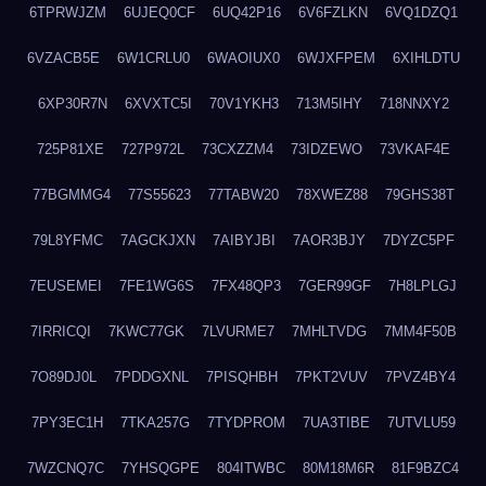
6TPRWJZM
6UJEQ0CF
6UQ42P16
6V6FZLKN
6VQ1DZQ1
6VZACB5E
6W1CRLU0
6WAOIUX0
6WJXFPEM
6XIHLDTU
6XP30R7N
6XVXTC5I
70V1YKH3
713M5IHY
718NNXY2
725P81XE
727P972L
73CXZZM4
73IDZEWO
73VKAF4E
77BGMMG4
77S55623
77TABW20
78XWEZ88
79GHS38T
79L8YFMC
7AGCKJXN
7AIBYJBI
7AOR3BJY
7DYZC5PF
7EUSEMEI
7FE1WG6S
7FX48QP3
7GER99GF
7H8LPLGJ
7IRRICQI
7KWC77GK
7LVURME7
7MHLTVDG
7MM4F50B
7O89DJ0L
7PDDGXNL
7PISQHBH
7PKT2VUV
7PVZ4BY4
7PY3EC1H
7TKA257G
7TYDPROM
7UA3TIBE
7UTVLU59
7WZCNQ7C
7YHSQGPE
804ITWBC
80M18M6R
81F9BZC4