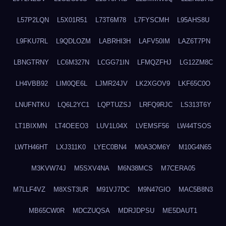
L57P2LQN
L5X01R51
L73T6M78
L7FYSCMH
L95AHS8U
L9FKU7RL
L9QDLOZM
LABRHI3H
LAFV50IM
LAZ6T7PN
LBNGTRNY
LC6M327N
LCGG71IN
LFMQZFHJ
LG12ZM8C
LH4VBB92
LIM0QE6L
LJMR24JV
LK2XGOV9
LKF65C0O
LNUFNTKU
LQ6L2YC1
LQPTUZSJ
LRFQ9RJC
LS313T6Y
LT1BIXMN
LT4OEEO3
LUV1L04X
LVEMSF56
LW44TSOS
LWTH46HT
LXJ311K0
LYEC0BN4
M0A3OM6Y
M10G4N65
M3KVW74J
M5SXV4NA
M6N38MCS
M7CERA05
M7LLF4VZ
M8XST3UR
M91VJ7DC
M9N47GIO
MAC5B8N3
MB65CW0R
MDCZUQSA
MDRJDPSU
ME5DAUT1