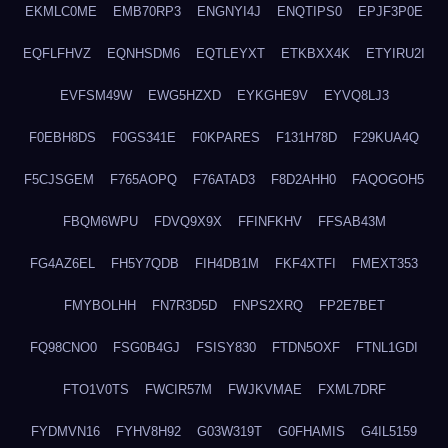
EKMLC0ME
EMB70RP3
ENGNYI4J
ENQTIPS0
EPJF3P0E
EQFLFHVZ
EQNHSDM6
EQTLEYXT
ETKBXX4K
ETYIRU2I
EVFSM49W
EWG5HZXD
EYKGHE9V
EYVQ8LJ3
F0EBH8DS
F0GS341E
F0KPARES
F131H78D
F29KUA4Q
F5CJSGEM
F765AOPQ
F76ATAD3
F8D2AHH0
FAQOGOH5
FBQM6WPU
FDVQ9X9X
FFINFKHV
FFSAB43M
FG4AZ6EL
FH5Y7QDB
FIH4DB1M
FKF4XTFI
FMEXT353
FMYBOLHH
FN7R3D5D
FNPS2XRQ
FP2E7BET
FQ98CNO0
FSG0B4GJ
FSISY830
FTDN5OXF
FTNL1GDI
FTO1V0TS
FWCIR57M
FWJKVMAE
FXML7DRF
FYDMVN16
FYHV8H92
G03W319T
G0FHAMIS
G4IL5159