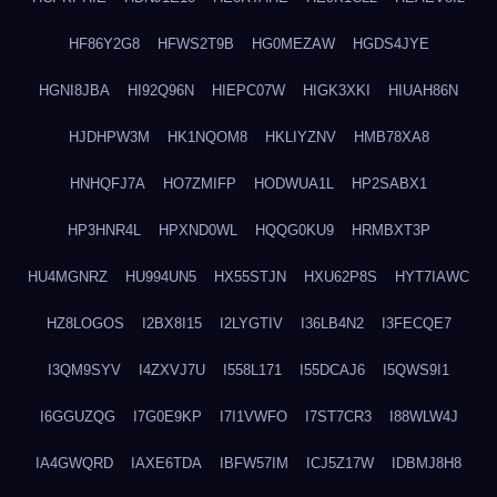
HF86Y2G8
HFWS2T9B
HG0MEZAW
HGDS4JYE
HGNI8JBA
HI92Q96N
HIEPC07W
HIGK3XKI
HIUAH86N
HJDHPW3M
HK1NQOM8
HKLIYZNV
HMB78XA8
HNHQFJ7A
HO7ZMIFP
HODWUA1L
HP2SABX1
HP3HNR4L
HPXND0WL
HQQG0KU9
HRMBXT3P
HU4MGNRZ
HU994UN5
HX55STJN
HXU62P8S
HYT7IAWC
HZ8LOGOS
I2BX8I15
I2LYGTIV
I36LB4N2
I3FECQE7
I3QM9SYV
I4ZXVJ7U
I558L171
I55DCAJ6
I5QWS9I1
I6GGUZQG
I7G0E9KP
I7I1VWFO
I7ST7CR3
I88WLW4J
IA4GWQRD
IAXE6TDA
IBFW57IM
ICJ5Z17W
IDBMJ8H8