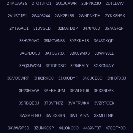
2TMUAAY5
2TOT3HO1
2U1JCAWR
2UFYK23Q
2UT1DWVT
2VUSTJE1
2W496244
2WK2EL88
2WNPNKRH
2YKK8NSK
2YT95AO1
31BVSCBT
32MATDBP
3478760D
357AGF1F
35HVS0VG
39MGWN55
39PXKH1B
3A43DKQP
3AGNJUCU
3ATCGY3X
3BKC9MX3
3BWP93L1
3EQ3JWOM
3F1DPDSC
3F84EALY
3GKCN4NY
3GVOCWRP
3H92RKQ0
3JX0QDYF
3N8UCE6Q
3NH0FX33
3P20H0VW
3PEBEUPM
3PWL81U6
3PX3NDPK
3SRBQEDJ
3TBVTN7Z
3VXFRWKX
3VZRTGEK
3W3MHD4O
3WI8G8SN
3WTTA97N
3XMLLD4K
3XWW9P5D
3ZUNKQ9P
441OKOJO
4489NF37
47CQFY0O