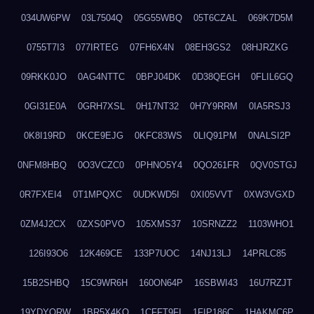
034UW6PW
03L7504Q
05G55WBQ
05T6CZAL
069K7D5M
0755T7I3
077IRTEG
07FH6X4N
08EH3GS2
08HJRZKG
09RKK0JO
0AG4NTTC
0BPJ04DK
0D38QEGH
0FLIL6GQ
0GI31E0A
0GRH7XSL
0H17NT32
0H7Y9RRM
0IA5RSJ3
0K8I19RD
0KCE9EJG
0KFC83WS
0LIQ91PM
0NALSI2P
0NFM8HBQ
0O3VCZC0
0PHNO5Y4
0QO261FR
0QV0STGJ
0R7FXEI4
0T1MPQXC
0UDKWD5I
0XI05VVT
0XW3VGXD
0ZM4J2CX
0ZXS0PVO
105XMS37
10SRNZZ2
1103WHO1
126I93O6
12K469CE
133P7UOC
14NJ13LJ
14PRLC85
15B2SHBQ
15C9WR6H
160ON64P
16SBWI43
16U7RZJT
19YDYQRW
1BR5X4KO
1CFFT9FI
1FIP186C
1HAKMC6P