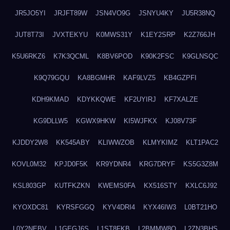
JR5JO5YI
JRJFT89W
JSN4VO9G
JSNYU4KY
JU5R38NQ
JUT8T73I
JVXTEKYU
K0MWS31Y
K1EY2SRP
K2Z766JH
K5U6RKZ6
K7K3QCML
K8BV6POD
K90K2FSC
K9GLNSQC
K9Q79GQU
KA8BGMHR
KAF9LVZ5
KB4GZPFI
KDH9KMAD
KDYKKQWE
KF2UYIRJ
KF7XALZE
KG9DLLW5
KGWX9HKW
KI5WJFKX
KJ08V73F
KJDDY2W8
KK545ABY
KLIWWZOB
KLMYKIMZ
KLT1PAC2
KOVL0M32
KPJD0F5K
KR9YDNR4
KRG7DRYF
KS5G3Z8M
KSL803GP
KUTFKZKN
KWEMS0FA
KX516STY
KXLC6J92
KYOXDC81
KYRSFGGQ
KYV4DRI4
KYX46IW3
L0BT21HO
L0Y2NEBV
L1GEGJ6S
L1ST8FKB
L2BMMW8Q
L2ZN3BHS