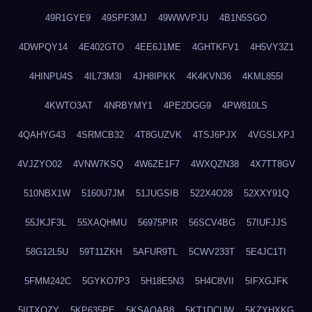
49R1GYE9
49SPF3MJ
49WWVPJU
4B1N5SGO
4DWPQY14
4E402GTO
4EE6J1ME
4GHTKFV1
4H5VY3Z1
4HINPU4S
4IL73M3I
4JH8IPKK
4K4KVN36
4KML855I
4KWTO3AT
4NRBYMY1
4PE2DGG9
4PW810LS
4QAHYG43
4SRMCB32
4T8GUZVK
4TSJ6PJX
4VGSLXPJ
4VJZYO02
4VNW7KSQ
4W6ZE1F7
4WXQZN38
4X7TT8GV
510NBX1W
5160U7JM
51JUGSIB
522X4O28
52XXY91Q
55JKJF3L
55XAQHMU
56975PIR
56SCV4BG
57IUFJJS
58G12L5U
59T11ZKH
5AFUR9TL
5CWV233T
5E4JC1TI
5FMM242C
5GYKO7P3
5H18E5N3
5H4C8VII
5IFXGJFK
5IITXOZY
5KP635PE
5KSAQAB8
5KT1DCUW
5KZYHXKG