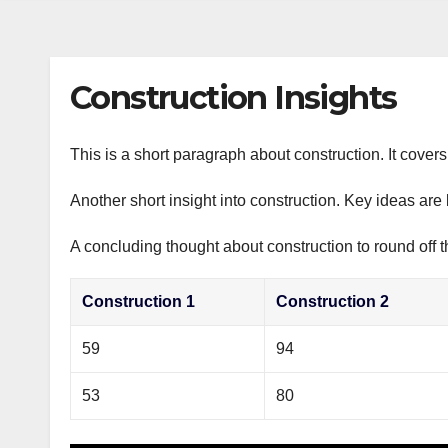
s
р
a
n
а
m
i
в
Construction Insights
k
и
i
т
This is a short paragraph about construction. It cover
ь
Another short insight into construction. Key ideas are 
A concluding thought about construction to round off t
Construction 1
Construction 2
59
94
53
80