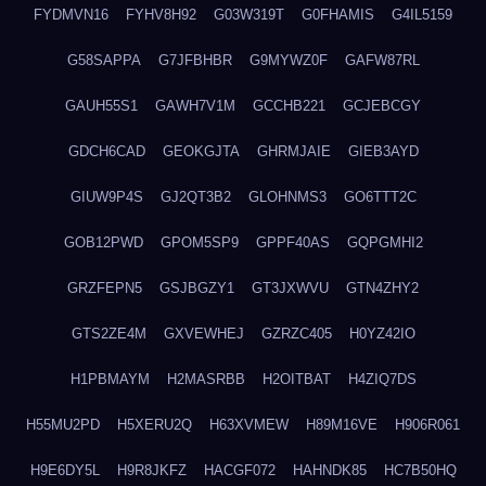
FYDMVN16
FYHV8H92
G03W319T
G0FHAMIS
G4IL5159
G58SAPPA
G7JFBHBR
G9MYWZ0F
GAFW87RL
GAUH55S1
GAWH7V1M
GCCHB221
GCJEBCGY
GDCH6CAD
GEOKGJTA
GHRMJAIE
GIEB3AYD
GIUW9P4S
GJ2QT3B2
GLOHNMS3
GO6TTT2C
GOB12PWD
GPOM5SP9
GPPF40AS
GQPGMHI2
GRZFEPN5
GSJBGZY1
GT3JXWVU
GTN4ZHY2
GTS2ZE4M
GXVEWHEJ
GZRZC405
H0YZ42IO
H1PBMAYM
H2MASRBB
H2OITBAT
H4ZIQ7DS
H55MU2PD
H5XERU2Q
H63XVMEW
H89M16VE
H906R061
H9E6DY5L
H9R8JKFZ
HACGF072
HAHNDK85
HC7B50HQ