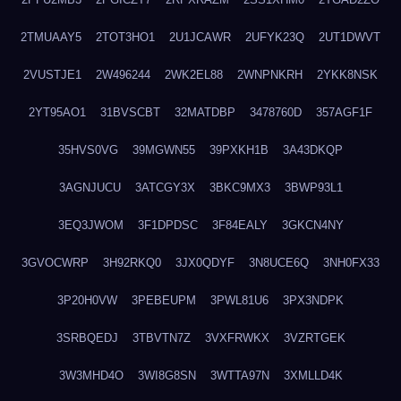
2TMUAAY5
2TOT3HO1
2U1JCAWR
2UFYK23Q
2UT1DWVT
2VUSTJE1
2W496244
2WK2EL88
2WNPNKRH
2YKK8NSK
2YT95AO1
31BVSCBT
32MATDBP
3478760D
357AGF1F
35HVS0VG
39MGWN55
39PXKH1B
3A43DKQP
3AGNJUCU
3ATCGY3X
3BKC9MX3
3BWP93L1
3EQ3JWOM
3F1DPDSC
3F84EALY
3GKCN4NY
3GVOCWRP
3H92RKQ0
3JX0QDYF
3N8UCE6Q
3NH0FX33
3P20H0VW
3PEBEUPM
3PWL81U6
3PX3NDPK
3SRBQEDJ
3TBVTN7Z
3VXFRWKX
3VZRTGEK
3W3MHD4O
3WI8G8SN
3WTTA97N
3XMLLD4K