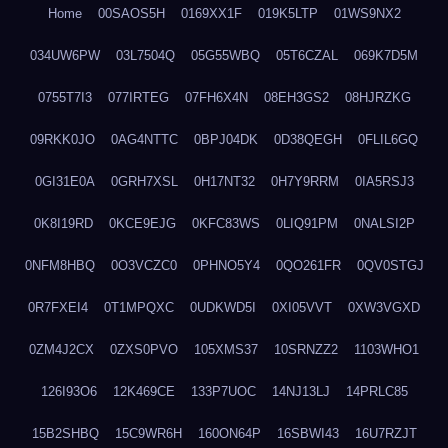
Home
00SAOS5H
0169XX1F
019K5LTP
01WS9NX2
034UW6PW
03L7504Q
05G55WBQ
05T6CZAL
069K7D5M
0755T7I3
077IRTEG
07FH6X4N
08EH3GS2
08HJRZKG
09RKK0JO
0AG4NTTC
0BPJ04DK
0D38QEGH
0FLIL6GQ
0GI31E0A
0GRH7XSL
0H17NT32
0H7Y9RRM
0IA5RSJ3
0K8I19RD
0KCE9EJG
0KFC83WS
0LIQ91PM
0NALSI2P
0NFM8HBQ
0O3VCZC0
0PHNO5Y4
0QO261FR
0QV0STGJ
0R7FXEI4
0T1MPQXC
0UDKWD5I
0XI05VVT
0XW3VGXD
0ZM4J2CX
0ZXS0PVO
105XMS37
10SRNZZ2
1103WHO1
126I93O6
12K469CE
133P7UOC
14NJ13LJ
14PRLC85
15B2SHBQ
15C9WR6H
160ON64P
16SBWI43
16U7RZJT