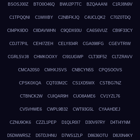
BSOSJ00Z
BTO0O46Q
BWU2P7TC
BZQAAANI
C1RJ8N9V
C1TPQQNI
C1WIIIBY
C2NBFKJQ
C4UCLQK2
C70Z0TDQ
C84PK9DO
C8DAVWHN
C9QDX93U
CA6S6VUZ
CB9F33CY
CDJT7PIL
CEHI7ZEH
CELY834R
CGA098FG
CGEVTRIW
CGRLSVJ8
CHMKOOXY
CI91UGWP
CLT30F52
CLTZRAVV
CMCA20S0
CMHXJSVS
CNBCYN5S
CPQSOOVS
CPSK0XQA
CQT03M2C
CS1XD5WX
CSTBG7NZ
CTBNCK2W
CUIQAR9H
CUO8AME6
CV1YZL76
CV5VHWE6
CWPL9B32
CWT93G5L
CYAAHDEJ
CZNU9OK6
CZZL1PEP
D1QLR0I7
D30V97RY
D4TI4YNM
D5DWWRSZ
D5TDJHNU
D7WS1ZLP
D8636OTU
D8J0N4KY