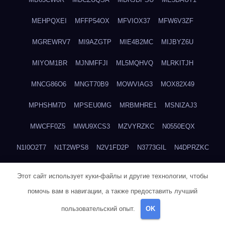
MEHPQXEI
MFFP54OX
MFVIOX37
MFW6V3ZF
MGREWRV7
MI9AZGTP
MIE4B2MC
MIJBYZ6U
MIYOM1BR
MJNMFFJI
ML5MQHVQ
MLRKITJH
MNCG86O6
MNGT70B9
MOWVIAG3
MOX82X49
MPHSHM7D
MPSEU0MG
MRBMHRE1
MSNIZAJ3
MWCFF0Z5
MWU9XCS3
MZVYRZKC
N0550EQX
N1I0O2T7
N1T2WPS8
N2V1FD2P
N3773GIL
N4DPRZKC
N4ODX2G8
N5RDJY0F
N6H5CGZ0
N710ZHEC
N7HBYFUH
Этот сайт использует куки-файлы и другие технологии, чтобы
N7MRQ2ZL
N8AYCB29
N8ZZIYOZ
NA9OOZ17
NECQIRND
помочь вам в навигации, а также предоставить лучший
пользовательский опыт.
OK
NEDYCU27
NENBLWC7
NH3H1RWC
NJVIXE5E
NLSY69R1