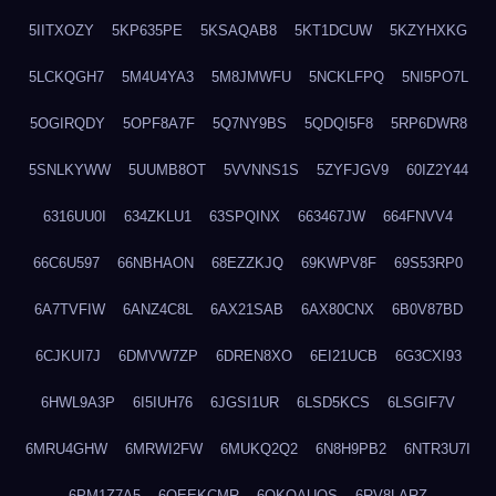
5IITXOZY
5KP635PE
5KSAQAB8
5KT1DCUW
5KZYHXKG
5LCKQGH7
5M4U4YA3
5M8JMWFU
5NCKLFPQ
5NI5PO7L
5OGIRQDY
5OPF8A7F
5Q7NY9BS
5QDQI5F8
5RP6DWR8
5SNLKYWW
5UUMB8OT
5VVNNS1S
5ZYFJGV9
60IZ2Y44
6316UU0I
634ZKLU1
63SPQINX
663467JW
664FNVV4
66C6U597
66NBHAON
68EZZKJQ
69KWPV8F
69S53RP0
6A7TVFIW
6ANZ4C8L
6AX21SAB
6AX80CNX
6B0V87BD
6CJKUI7J
6DMVW7ZP
6DREN8XO
6EI21UCB
6G3CXI93
6HWL9A3P
6I5IUH76
6JGSI1UR
6LSD5KCS
6LSGIF7V
6MRU4GHW
6MRWI2FW
6MUKQ2Q2
6N8H9PB2
6NTR3U7I
6PM1Z7A5
6QEEKCMR
6QKOAUOS
6RV8LARZ