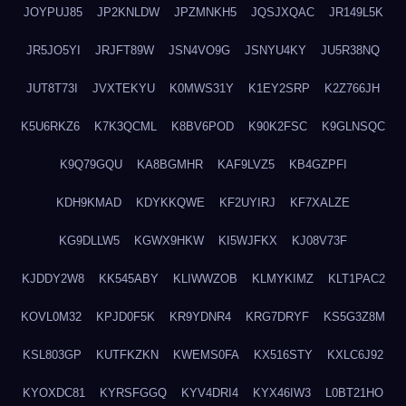
JOYPUJ85
JP2KNLDW
JPZMNKH5
JQSJXQAC
JR149L5K
JR5JO5YI
JRJFT89W
JSN4VO9G
JSNYU4KY
JU5R38NQ
JUT8T73I
JVXTEKYU
K0MWS31Y
K1EY2SRP
K2Z766JH
K5U6RKZ6
K7K3QCML
K8BV6POD
K90K2FSC
K9GLNSQC
K9Q79GQU
KA8BGMHR
KAF9LVZ5
KB4GZPFI
KDH9KMAD
KDYKKQWE
KF2UYIRJ
KF7XALZE
KG9DLLW5
KGWX9HKW
KI5WJFKX
KJ08V73F
KJDDY2W8
KK545ABY
KLIWWZOB
KLMYKIMZ
KLT1PAC2
KOVL0M32
KPJD0F5K
KR9YDNR4
KRG7DRYF
KS5G3Z8M
KSL803GP
KUTFKZKN
KWEMS0FA
KX516STY
KXLC6J92
KYOXDC81
KYRSFGGQ
KYV4DRI4
KYX46IW3
L0BT21HO