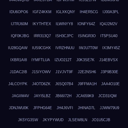
IDU6OPO6
IGFZ4KKM
IGLXKQNY
IH4ER5CG
IJ00A3PL
IJTRJ60M
IKYTHTEX
ILWINYY8
IONFY64Z
IQ4J2M2V
IQF0KJBG
IRR313Q7
ISH3CJPC
ISINGR3O
IT5PSU40
IU28GQAW
IUS9CGHX
IVRZHNUU
IWJU7T0W
IX3MY45Z
IXBR1AI8
IYMFTLUA
IZUO212T
J0K3SE7K
J14EBVSX
J1DAC2IB
J1SIYOWV
J1VJVT9F
J2E2NSH6
J3P9B30E
J4LCOYPK
J4OTD6ZK
J6SQ07B4
J9FFMA1H
JAA4O10E
JAGIIM4V
JAYI5LBZ
JB66I72H
JCA659K9
JCD31IQM
JDNJWU0K
JFPHG64E
JH4J6VFI
JHINAD7L
JJWW79U9
JK5YG3SW
JKYPYWUD
JLSEW8LN
JO1U5CJB