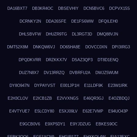
DA16BXT7
DB3KR4OC
DBSEVHIY
DCN5BVC6
DCPVX15S
DCRNKY2N
DDA26SFE
DE1FS6WW
DFQILEH0
DHLSBVFW
DHUZR9TG
DL3RGT3D
DMQ88VJN
DMT52X8M
DNKQW6VJ
DO65HA8E
DOVCC0XN
DPI3IRG3
DPQDKVRR
DRZKKX7V
DSAZ3QP3
DT8D1ENQ
DUZ7N8X7
DV13RRZQ
DVBRFU2A
DWJZ5WUM
DY8O947N
DYPAYVST
E001JP1H
E11LDF9K
E23W1IRK
E2H3CLOV
E2ICB1ZB
E2VVXNGS
E46QR3GJ
E4OZBDQJ
E4VTYUE7
E5LCDY80
E5XJ09LV
E62E7VMP
E94UO43P
E9GCB0V6
E9XP5DY1
E9YJDZUG
EBKES9OC
EFBK3OQ6
EGF1XCN9
EHGIR1ZZ
EHXKQL4W
EIA13EXC