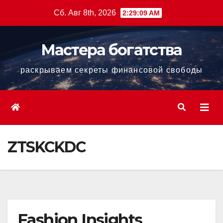
Перейти
Сб. Авг 8th, 2026
2:29:10 AM
к
содержанию
Мастера богатства
раскрываем секреты финансовой свободы
ZTSKCKDC
Fashion Insights