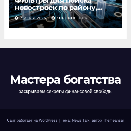
Фильтры для поиска
новостроек по району,
метро, площади и сроку
7 ИЮЛЯ 2026
KUPITNOUTBUK
сдачи
Мастера богатства
раскрываем секреты финансовой свободы
Сайт работает на WordPress
|
Тема: News Talk, автор
Themeansar