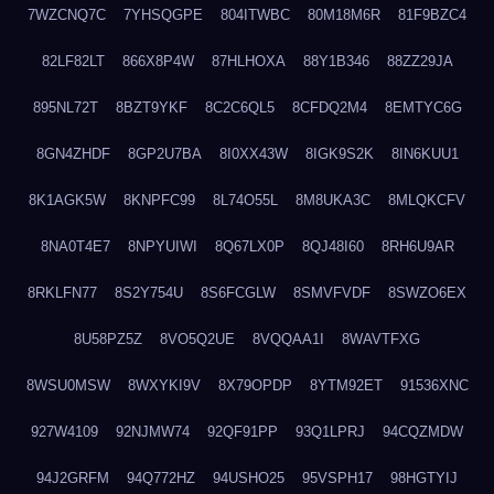
7WZCNQ7C
7YHSQGPE
804ITWBC
80M18M6R
81F9BZC4
82LF82LT
866X8P4W
87HLHOXA
88Y1B346
88ZZ29JA
895NL72T
8BZT9YKF
8C2C6QL5
8CFDQ2M4
8EMTYC6G
8GN4ZHDF
8GP2U7BA
8I0XX43W
8IGK9S2K
8IN6KUU1
8K1AGK5W
8KNPFC99
8L74O55L
8M8UKA3C
8MLQKCFV
8NA0T4E7
8NPYUIWI
8Q67LX0P
8QJ48I60
8RH6U9AR
8RKLFN77
8S2Y754U
8S6FCGLW
8SMVFVDF
8SWZO6EX
8U58PZ5Z
8VO5Q2UE
8VQQAA1I
8WAVTFXG
8WSU0MSW
8WXYKI9V
8X79OPDP
8YTM92ET
91536XNC
927W4109
92NJMW74
92QF91PP
93Q1LPRJ
94CQZMDW
94J2GRFM
94Q772HZ
94USHO25
95VSPH17
98HGTYIJ