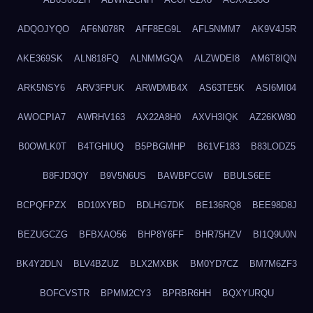
ADQOJYQO
AF6N078R
AFF8EG9L
AFL5NMM7
AK9V4J5R
AKE369SK
ALN818FQ
ALNMMGQA
ALZWDEI8
AM6T8IQN
ARK5NSY6
ARV3FPUK
ARWDMB4X
AS63TE5K
ASI6MI04
AWOCPIA7
AWRHV163
AX22A8H0
AXVH3IQK
AZ26KW80
B0OWLK0T
B4TGHIUQ
B5PBGMHP
B61VF183
B83LODZ5
B8FJD3QY
B9V5N6US
BAWBPCGW
BBULS6EE
BCPQFPZX
BD10XYBD
BDLHG7DK
BE136RQ8
BEE98D8J
BEZUGCZG
BFBXAO56
BHP8Y6FF
BHR75HZV
BI1Q9U0N
BK4Y2DLN
BLV4BZUZ
BLX2MXBK
BM0YD7CZ
BM7M6ZF3
BOFCVSTR
BPMM2CY3
BPRBR6HH
BQXYURQU