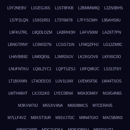
L0Y2NEBV
L1GEGJ6S
L1ST8FKB
L2BMMW8Q
L2ZN3BHS
L57P2LQN
L5X01R51
L73T6M78
L7FYSCMH
L95AHS8U
L9FKU7RL
L9QDLOZM
LABRHI3H
LAFV50IM
LAZ6T7PN
LBNGTRNY
LC6M327N
LCGG71IN
LFMQZFHJ
LG12ZM8C
LH4VBB92
LIM0QE6L
LJMR24JV
LK2XGOV9
LKF65C0O
LNUFNTKU
LQ6L2YC1
LQPTUZSJ
LRFQ9RJC
LS313T6Y
LT1BIXMN
LT4OEEO3
LUV1L04X
LVEMSF56
LW44TSOS
LWTH46HT
LXJ311K0
LYEC0BN4
M0A3OM6Y
M10G4N65
M3KVW74J
M5SXV4NA
M6N38MCS
M7CERA05
M7LLF4VZ
M8XST3UR
M91VJ7DC
M9N47GIO
MAC5B8N3
MB65CW0R
MDCZUQSA
MDRJDPSU
ME5DAUT1