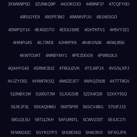
3XWW9P5D
3ZUNKQ9P
441OKOJO
4489NF37
47CQFY0O
49R1GYE9
49SPF3MJ
49WWVPJU
4B1N5SGO
4DWPQY14
4E402GTO
4EE6J1ME
4GHTKFV1
4H5VY3Z1
4HINPU4S
4IL73M3I
4JH8IPKK
4K4KVN36
4KML855I
4KWTO3AT
4NRBYMY1
4PE2DGG9
4PW810LS
4QAHYG43
4SRMCB32
4T8GUZVK
4TSJ6PJX
4VGSLXPJ
4VJZYO02
4VNW7KSQ
4W6ZE1F7
4WXQZN38
4X7TT8GV
510NBX1W
5160U7JM
51JUGSIB
522X4O28
52XXY91Q
55JKJF3L
55XAQHMU
56975PIR
56SCV4BG
57IUFJJS
58G12L5U
59T11ZKH
5AFUR9TL
5CWV233T
5E4JC1TI
5FMM242C
5GYKO7P3
5H18E5N3
5H4C8VII
5IFXGJFK