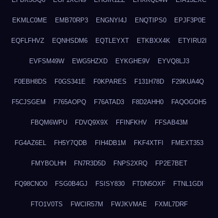
EKMLC0ME
EMB70RP3
ENGNYI4J
ENQTIPS0
EPJF3P0E
EQFLFHVZ
EQNHSDM6
EQTLEYXT
ETKBXX4K
ETYIRU2I
EVFSM49W
EWG5HZXD
EYKGHE9V
EYVQ8LJ3
F0EBH8DS
F0GS341E
F0KPARES
F131H78D
F29KUA4Q
F5CJSGEM
F765AOPQ
F76ATAD3
F8D2AHH0
FAQOGOH5
FBQM6WPU
FDVQ9X9X
FFINFKHV
FFSAB43M
FG4AZ6EL
FH5Y7QDB
FIH4DB1M
FKF4XTFI
FMEXT353
FMYBOLHH
FN7R3D5D
FNPS2XRQ
FP2E7BET
FQ98CNO0
FSG0B4GJ
FSISY830
FTDN5OXF
FTNL1GDI
FTO1V0TS
FWCIR57M
FWJKVMAE
FXML7DRF