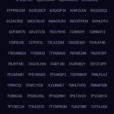
6TPRWJZM
6UJEQ0CF
6UQ42P16
6V6FZLKN
6VQ1DZQ1
6VZACB5E
6W1CRLU0
6WAOIUX0
6WJXFPEM
6XIHLDTU
6XP30R7N
6XVXTC5I
70V1YKH3
713M5IHY
718NNXY2
725P81XE
727P972L
73CXZZM4
73IDZEWO
73VKAF4E
77BGMMG4
77S55623
77TABW20
78XWEZ88
79GHS38T
79L8YFMC
7AGCKJXN
7AIBYJBI
7AOR3BJY
7DYZC5PF
7EUSEMEI
7FE1WG6S
7FX48QP3
7GER99GF
7H8LPLGJ
7IRRICQI
7KWC77GK
7LVURME7
7MHLTVDG
7MM4F50B
7O89DJ0L
7PDDGXNL
7PISQHBH
7PKT2VUV
7PVZ4BY4
7PY3EC1H
7TKA257G
7TYDPROM
7UA3TIBE
7UTVLU59