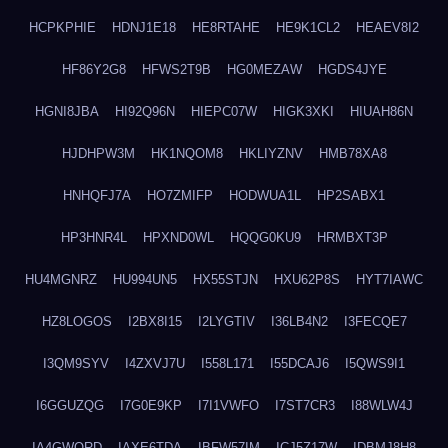
HCPKPHIE
HDNJ1E18
HE8RTAHE
HE9K1CL2
HEAEV8I2
HF86Y2G8
HFWS2T9B
HG0MEZAW
HGDS4JYE
HGNI8JBA
HI92Q96N
HIEPC07W
HIGK3XKI
HIUAH86N
HJDHPW3M
HK1NQOM8
HKLIYZNV
HMB78XA8
HNHQFJ7A
HO7ZMIFP
HODWUA1L
HP2SABX1
HP3HNR4L
HPXND0WL
HQQG0KU9
HRMBXT3P
HU4MGNRZ
HU994UN5
HX55STJN
HXU62P8S
HYT7IAWC
HZ8LOGOS
I2BX8I15
I2LYGTIV
I36LB4N2
I3FECQE7
I3QM9SYV
I4ZXVJ7U
I558L171
I55DCAJ6
I5QWS9I1
I6GGUZQG
I7G0E9KP
I7I1VWFO
I7ST7CR3
I88WLW4J
IA4GWQRD
IAXE6TDA
IBFW57IM
ICJ5Z17W
IDBMJ8H8