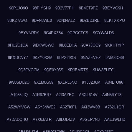
98P1JO9O
98PIYSH9
9B2V77PH
9B4CT9PZ
9BEYVG9H
9BKZ7AVO
9DFN8WE0
9DN34ALZ
9DZBDJRE
9EKTXKPO
9EYVNRDY
9G4PXZ84
9GPGCFCS
9GYWALD3
9HU2G1QA
9IDKWGWQ
9IL8EDHA
9JA7JOQ9
9KKHTYIP
9KXDCNY7
9KZY0X2M
9LPX29XS
9NAZEVEZ
9NM3IO8B
9Q3CVGCM
9QE0Y05S
9RJEMRTS
9UW8EUTC
9W0SDU2O
9X1M8G59
9X1RL5NO
9YJJZJ6M
A04LTO96
A1935LIQ
A1R67BR7
A2I3AZEC
A3GL614V
A4N5RYT3
A52WYVGW
A5Y3NWE2
A627I8F1
A6I3WV0B
A782U1QR
A7DADQHQ
A7X6JATR
A8LOL4ZV
A9GEP7N3
AAEJWLHD
AB6S6UZH
ABWKZCNH
ACUPC2X8
ACXX236G