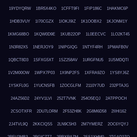
19YDYQRW
1BR5X4KO
1CFFT9FI
1FIP186C
1HAKMC6P
1HDB3VUY
1I70CGZX
1IOKJ9IZ
1K1OOBX2
1KJONM1Y
1KMG68BO
1KQW0D9E
1KUB22OP
1L0EECVC
1LO2KT45
1N3R82X5
1NERJOY9
1NIPGIQG
1NTYF4RH
1PMAFB0V
1QBCT8D3
1SFXG5XT
1SZ258AV
1URGFNU5
1USMDQTI
1V2M00OW
1WPX7P03
1X9NP2FS
1XFRA9ZO
1YS8YJ6Z
1YSKFL0G
1YUCNSFB
1ZOCGLFM
2110Y7UD
232PTAJG
24AZ56D2
24YV1LVI
252T7VNK
254O5EQJ
2ATPPOCH
2CSOTXFR
2DU7LORM
2F53ZH8K
2G8M6D58
2IIHI162
2J4TVL9Q
2KKCIQS5
2LN9C5H3
2M7YMERZ
2OC6YQYJ
2PFU2MB3
2PGICZT7
2RPXRAZM
2SS1XHM0
2TGAD2ZO