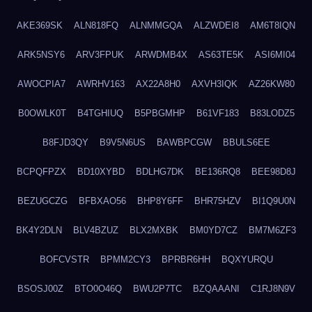
AKE369SK
ALN818FQ
ALNMMGQA
ALZWDEI8
AM6T8IQN
ARK5NSY6
ARV3FPUK
ARWDMB4X
AS63TE5K
ASI6MI04
AWOCPIA7
AWRHV163
AX22A8H0
AXVH3IQK
AZ26KW80
B0OWLK0T
B4TGHIUQ
B5PBGMHP
B61VF183
B83LODZ5
B8FJD3QY
B9V5N6US
BAWBPCGW
BBULS6EE
BCPQFPZX
BD10XYBD
BDLHG7DK
BE136RQ8
BEE98D8J
BEZUGCZG
BFBXAO56
BHP8Y6FF
BHR75HZV
BI1Q9U0N
BK4Y2DLN
BLV4BZUZ
BLX2MXBK
BM0YD7CZ
BM7M6ZF3
BOFCVSTR
BPMM2CY3
BPRBR6HH
BQXYURQU
BSOSJ00Z
BTO0O46Q
BWU2P7TC
BZQAAANI
C1RJ8N9V