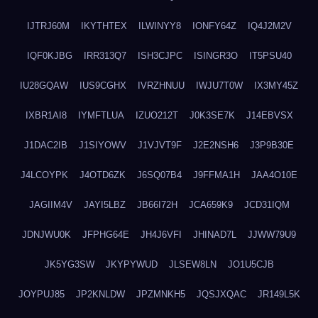
IJTRJ60M
IKYTHTEX
ILWINYY8
IONFY64Z
IQ4J2M2V
IQF0KJBG
IRR313Q7
ISH3CJPC
ISINGR3O
IT5PSU40
IU28GQAW
IUS9CGHX
IVRZHNUU
IWJU7T0W
IX3MY45Z
IXBR1AI8
IYMFTLUA
IZUO212T
J0K3SE7K
J14EBVSX
J1DAC2IB
J1SIYOWV
J1VJVT9F
J2E2NSH6
J3P9B30E
J4LCOYPK
J4OTD6ZK
J6SQ07B4
J9FFMA1H
JAA4O10E
JAGIIM4V
JAYI5LBZ
JB66I72H
JCA659K9
JCD31IQM
JDNJWU0K
JFPHG64E
JH4J6VFI
JHINAD7L
JJWW79U9
JK5YG3SW
JKYPYWUD
JLSEW8LN
JO1U5CJB
JOYPUJ85
JP2KNLDW
JPZMNKH5
JQSJXQAC
JR149L5K