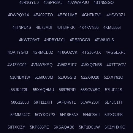
49R1GYE9
49SPF3MJ
49WWVPJU
4B1N5SGO
4DWPQY14
4E402GTO
4EE6J1ME
4GHTKFV1
4H5VY3Z1
4HINPU4S
4IL73M3I
4JH8IPKK
4K4KVN36
4KML855I
4KWTO3AT
4NRBYMY1
4PE2DGG9
4PW810LS
4QAHYG43
4SRMCB32
4T8GUZVK
4TSJ6PJX
4VGSLXPJ
4VJZYO02
4VNW7KSQ
4W6ZE1F7
4WXQZN38
4X7TT8GV
510NBX1W
5160U7JM
51JUGSIB
522X4O28
52XXY91Q
55JKJF3L
55XAQHMU
56975PIR
56SCV4BG
57IUFJJS
58G12L5U
59T11ZKH
5AFUR9TL
5CWV233T
5E4JC1TI
5FMM242C
5GYKO7P3
5H18E5N3
5H4C8VII
5IFXGJFK
5IITXOZY
5KP635PE
5KSAQAB8
5KT1DCUW
5KZYHXKG