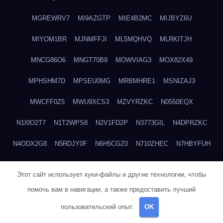
MGREWRV7
MI9AZGTP
MIE4B2MC
MIJBYZ6U
MIYOM1BR
MJNMFFJI
ML5MQHVQ
MLRKITJH
MNCG86O6
MNGT70B9
MOWVIAG3
MOX82X49
MPHSHM7D
MPSEU0MG
MRBMHRE1
MSNIZAJ3
MWCFF0Z5
MWU9XCS3
MZVYRZKC
N0550EQX
N1I0O2T7
N1T2WPS8
N2V1FD2P
N3773GIL
N4DPRZKC
N4ODX2G8
N5RDJY0F
N6H5CGZ0
N710ZHEC
N7HBYFUH
N7MRQ2ZL
N8AYCB29
N8ZZIYOZ
NA9OOZ17
NECQIRND
Этот сайт использует куки-файлы и другие технологии, чтобы
NEDYCU27
NENBLWC7
NH3H1RWC
NJVIXE5E
NLSY69R1
помочь вам в навигации, а также предоставить лучший
NMUEOE6J
NNB1FICK
NNDTIZGX
NPQ5L31M
NQ0A2XA0
пользовательский опыт.
OK