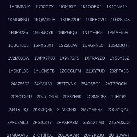
1HDB3VUY
1I70CGZX
1IOKJ9IZ
1K1OOBX2
1KJONM1Y
1KMG68BO
1KQW0D9E
1KUB22OP
1L0EECVC
1LO2KT45
1N3R82X5
1NERJOY9
1NIPGIQG
1NTYF4RH
1PMAFB0V
1QBCT8D3
1SFXG5XT
1SZ258AV
1URGFNU5
1USMDQTI
1V2M00OW
1WPX7P03
1X9NP2FS
1XFRA9ZO
1YS8YJ6Z
1YSKFL0G
1YUCNSFB
1ZOCGLFM
2110Y7UD
232PTAJG
24AZ56D2
24YV1LVI
252T7VNK
254O5EQJ
2ATPPOCH
2CSOTXFR
2DU7LORM
2F53ZH8K
2G8M6D58
2IIHI162
2J4TVL9Q
2KKCIQS5
2LN9C5H3
2M7YMERZ
2OC6YQYJ
2PFU2MB3
2PGICZT7
2RPXRAZM
2SS1XHM0
2TGAD2ZO
2TMUAAY5
2TOT3HO1
2U1JCAWR
2UFYK23Q
2UT1DWVT