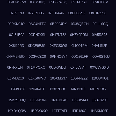
034UW6PW
03L7504Q
05G55WBQ
05T6CZAL
069K7D5M
0755T7I3
077IRTEG
07FH6X4N
08EH3GS2
08HJRZKG
09RKK0JO
0AG4NTTC
0BPJ04DK
0D38QEGH
0FLIL6GQ
0GI31E0A
0GRH7XSL
0H17NT32
0H7Y9RRM
0IA5RSJ3
0K8I19RD
0KCE9EJG
0KFC83WS
0LIQ91PM
0NALSI2P
0NFM8HBQ
0O3VCZC0
0PHNO5Y4
0QO261FR
0QV0STGJ
0R7FXEI4
0T1MPQXC
0UDKWD5I
0XI05VVT
0XW3VGXD
0ZM4J2CX
0ZXS0PVO
105XMS37
10SRNZZ2
1103WHO1
126I93O6
12K469CE
133P7UOC
14NJ13LJ
14PRLC85
15B2SHBQ
15C9WR6H
160ON64P
16SBWI43
16U7RZJT
19YDYQRW
1BR5X4KO
1CFFT9FI
1FIP186C
1HAKMC6P