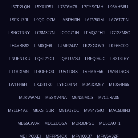
L57P2LQN
L5X01R51
L73T6M78
L7FYSCMH
L95AHS8U
L9FKU7RL
L9QDLOZM
LABRHI3H
LAFV50IM
LAZ6T7PN
LBNGTRNY
LC6M327N
LCGG71IN
LFMQZFHJ
LG12ZM8C
LH4VBB92
LIM0QE6L
LJMR24JV
LK2XGOV9
LKF65C0O
LNUFNTKU
LQ6L2YC1
LQPTUZSJ
LRFQ9RJC
LS313T6Y
LT1BIXMN
LT4OEEO3
LUV1L04X
LVEMSF56
LW44TSOS
LWTH46HT
LXJ311K0
LYEC0BN4
M0A3OM6Y
M10G4N65
M3KVW74J
M5SXV4NA
M6N38MCS
M7CERA05
M7LLF4VZ
M8XST3UR
M91VJ7DC
M9N47GIO
MAC5B8N3
MB65CW0R
MDCZUQSA
MDRJDPSU
ME5DAUT1
MEHPQXEI
MFFP54OX
MFVIOX37
MFW6V3ZF