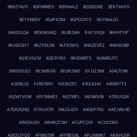
9BKZ7AVO
9DFN8WE0
9DN34ALZ
9DZBDJRE
9EKTXKPO
9EYVNRDY
9G4PXZ84
9GPGCFCS
9GYWALD3
9HU2G1QA
9IDKWGWQ
9IL8EDHA
9JA7JOQ9
9KKHTYIP
9KXDCNY7
9KZY0X2M
9LPX29XS
9NAZEVEZ
9NM3IO8B
9Q3CVGCM
9QE0Y05S
9RJEMRTS
9UW8EUTC
9W0SDU2O
9X1M8G59
9X1RL5NO
9YJJZJ6M
A04LTO96
A1935LIQ
A1R67BR7
A2I3AZEC
A3GL614V
A4N5RYT3
A52WYVGW
A5Y3NWE2
A627I8F1
A6I3WV0B
A782U1QR
A7DADQHQ
A7X6JATR
A8LOL4ZV
A9GEP7N3
AAEJWLHD
AB6S6UZH
ABWKZCNH
ACUPC2X8
ACXX236G
ADQOJYQO
AF6N078R
AFF8EG9L
AFL5NMM7
AK9V4J5R