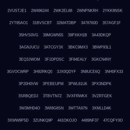
2VUSTJE1
2W496244
2WK2EL88
2WNPNKRH
2YKK8NSK
2YT95AO1
31BVSCBT
32MATDBP
3478760D
357AGF1F
35HVS0VG
39MGWN55
39PXKH1B
3A43DKQP
3AGNJUCU
3ATCGY3X
3BKC9MX3
3BWP93L1
3EQ3JWOM
3F1DPDSC
3F84EALY
3GKCN4NY
3GVOCWRP
3H92RKQ0
3JX0QDYF
3N8UCE6Q
3NH0FX33
3P20H0VW
3PEBEUPM
3PWL81U6
3PX3NDPK
3SRBQEDJ
3TBVTN7Z
3VXFRWKX
3VZRTGEK
3W3MHD4O
3WI8G8SN
3WTTA97N
3XMLLD4K
3XWW9P5D
3ZUNKQ9P
441OKOJO
4489NF37
47CQFY0O