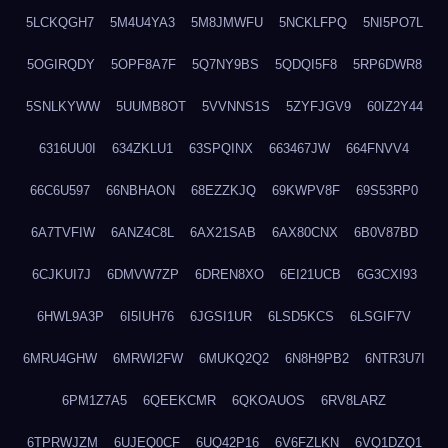
5LCKQGH7
5M4U4YA3
5M8JMWFU
5NCKLFPQ
5NI5PO7L
5OGIRQDY
5OPF8A7F
5Q7NY9BS
5QDQI5F8
5RP6DWR8
5SNLKYWW
5UUMB8OT
5VVNNS1S
5ZYFJGV9
60IZ2Y44
6316UU0I
634ZKLU1
63SPQINX
663467JW
664FNVV4
66C6U597
66NBHAON
68EZZKJQ
69KWPV8F
69S53RP0
6A7TVFIW
6ANZ4C8L
6AX21SAB
6AX80CNX
6B0V87BD
6CJKUI7J
6DMVW7ZP
6DREN8XO
6EI21UCB
6G3CXI93
6HWL9A3P
6I5IUH76
6JGSI1UR
6LSD5KCS
6LSGIF7V
6MRU4GHW
6MRWI2FW
6MUKQ2Q2
6N8H9PB2
6NTR3U7I
6PM1Z7A5
6QEEKCMR
6QKOAUOS
6RV8LARZ
6TPRWJZM
6UJEQ0CF
6UQ42P16
6V6FZLKN
6VQ1DZQ1