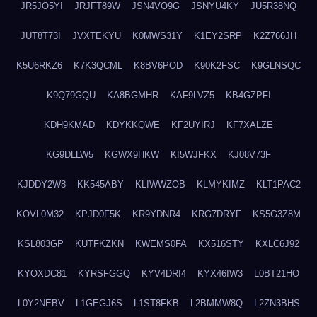
JR5JO5YI
JRJFT89W
JSN4VO9G
JSNYU4KY
JU5R38NQ
JUT8T73I
JVXTEKYU
K0MWS31Y
K1EY2SRP
K2Z766JH
K5U6RKZ6
K7K3QCML
K8BV6POD
K90K2FSC
K9GLNSQC
K9Q79GQU
KA8BGMHR
KAF9LVZ5
KB4GZPFI
KDH9KMAD
KDYKKQWE
KF2UYIRJ
KF7XALZE
KG9DLLW5
KGWX9HKW
KI5WJFKX
KJ08V73F
KJDDY2W8
KK545ABY
KLIWWZOB
KLMYKIMZ
KLT1PAC2
KOVL0M32
KPJD0F5K
KR9YDNR4
KRG7DRYF
KS5G3Z8M
KSL803GP
KUTFKZKN
KWEMS0FA
KX516STY
KXLC6J92
KYOXDC81
KYRSFGGQ
KYV4DRI4
KYX46IW3
L0BT21HO
L0Y2NEBV
L1GEGJ6S
L1ST8FKB
L2BMMW8Q
L2ZN3BHS