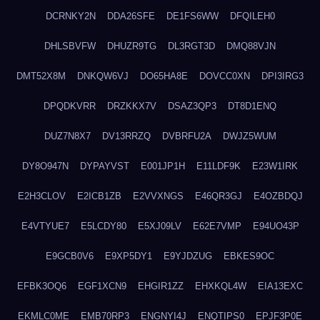
DCRNKY2N
DDA26SFE
DE1FS6WW
DFQILEH0
DHLSBVFW
DHUZR9TG
DL3RGT3D
DMQ88VJN
DMT52X8M
DNKQW6VJ
DO65HA8E
DOVCC0XN
DPI3IRG3
DPQDKVRR
DRZKKX7V
DSAZ3QP3
DT8D1ENQ
DUZ7N8X7
DV13RRZQ
DVBRFU2A
DWJZ5WUM
DY8O947N
DYPAYVST
E001JP1H
E11LDF9K
E23W1IRK
E2H3CLOV
E2ICB1ZB
E2VVXNGS
E46QR3GJ
E4OZBDQJ
E4VTYUE7
E5LCDY80
E5XJ09LV
E62E7VMP
E94UO43P
E9GCB0V6
E9XP5DY1
E9YJDZUG
EBKES9OC
EFBK3OQ6
EGF1XCN9
EHGIR1ZZ
EHXKQL4W
EIA13EXC
EKMLC0ME
EMB70RP3
ENGNYI4J
ENQTIPS0
EPJF3P0E