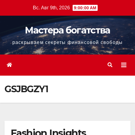
Перейти
Вс. Авг 9th, 2026
9:00:01 AM
к
содержанию
Мастера богатства
раскрываем секреты финансовой свободы
GSJBGZY1
Fashion Insights