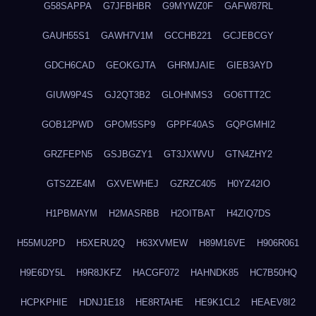
G58SAPPA
G7JFBHBR
G9MYWZ0F
GAFW87RL
GAUH55S1
GAWH7V1M
GCCHB221
GCJEBCGY
GDCH6CAD
GEOKGJTA
GHRMJAIE
GIEB3AYD
GIUW9P4S
GJ2QT3B2
GLOHNMS3
GO6TTT2C
GOB12PWD
GPOM5SP9
GPPF40AS
GQPGMHI2
GRZFEPN5
GSJBGZY1
GT3JXWVU
GTN4ZHY2
GTS2ZE4M
GXVEWHEJ
GZRZC405
H0YZ42IO
H1PBMAYM
H2MASRBB
H2OITBAT
H4ZIQ7DS
H55MU2PD
H5XERU2Q
H63XVMEW
H89M16VE
H906R061
H9E6DY5L
H9R8JKFZ
HACGF072
HAHNDK85
HC7B50HQ
HCPKPHIE
HDNJ1E18
HE8RTAHE
HE9K1CL2
HEAEV8I2