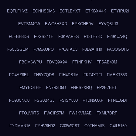
EQFLFHVZ
EQNHSDM6
EQTLEYXT
ETKBXX4K
ETYIRU2I
EVFSM49W
EWG5HZXD
EYKGHE9V
EYVQ8LJ3
F0EBH8DS
F0GS341E
F0KPARES
F131H78D
F29KUA4Q
F5CJSGEM
F765AOPQ
F76ATAD3
F8D2AHH0
FAQOGOH5
FBQM6WPU
FDVQ9X9X
FFINFKHV
FFSAB43M
FG4AZ6EL
FH5Y7QDB
FIH4DB1M
FKF4XTFI
FMEXT353
FMYBOLHH
FN7R3D5D
FNPS2XRQ
FP2E7BET
FQ98CNO0
FSG0B4GJ
FSISY830
FTDN5OXF
FTNL1GDI
FTO1V0TS
FWCIR57M
FWJKVMAE
FXML7DRF
FYDMVN16
FYHV8H92
G03W319T
G0FHAMIS
G4IL5159