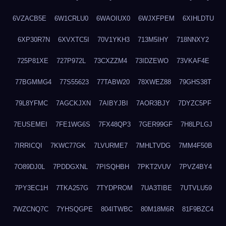
6VZACB5E
6W1CRLU0
6WAOIUX0
6WJXFPEM
6XIHLDTU
6XP30R7N
6XVXTC5I
70V1YKH3
713M5IHY
718NNXY2
725P81XE
727P972L
73CXZZM4
73IDZEWO
73VKAF4E
77BGMMG4
77S55623
77TABW20
78XWEZ88
79GHS38T
79L8YFMC
7AGCKJXN
7AIBYJBI
7AOR3BJY
7DYZC5PF
7EUSEMEI
7FE1WG6S
7FX48QP3
7GER99GF
7H8LPLGJ
7IRRICQI
7KWC77GK
7LVURME7
7MHLTVDG
7MM4F50B
7O89DJ0L
7PDDGXNL
7PISQHBH
7PKT2VUV
7PVZ4BY4
7PY3EC1H
7TKA257G
7TYDPROM
7UA3TIBE
7UTVLU59
7WZCNQ7C
7YHSQGPE
804ITWBC
80M18M6R
81F9BZC4