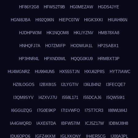
HF86Y2G8
HFWS2T9B
HG0MEZAW
HGDS4JYE
HGNI8JBA
HI92Q96N
HIEPC07W
HIGK3XKI
HIUAH86N
HJDHPW3M
HK1NQOM8
HKLIYZNV
HMB78XA8
HNHQFJ7A
HO7ZMIFP
HODWUA1L
HP2SABX1
HP3HNR4L
HPXND0WL
HQQG0KU9
HRMBXT3P
HU4MGNRZ
HU994UN5
HX55STJN
HXU62P8S
HYT7IAWC
HZ8LOGOS
I2BX8I15
I2LYGTIV
I36LB4N2
I3FECQE7
I3QM9SYV
I4ZXVJ7U
I558L171
I55DCAJ6
I5QWS9I1
I6GGUZQG
I7G0E9KP
I7I1VWFO
I7ST7CR3
I88WLW4J
IA4GWQRD
IAXE6TDA
IBFW57IM
ICJ5Z17W
IDBMJ8H8
IDU6OPO6
IGFZ4KKM
IGLXKQNY
IH4ER5CG
IJ00A3PL