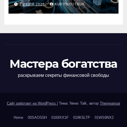
метро, площади и сроку
7 ИЮЛЯ 2026
KUPITNOUTBUK
сдачи
Мастера богатства
раскрываем секреты финансовой свободы
Сайт работает на WordPress
|
Тема: News Talk, автор
Themeansar
Home
00SAOS5H
0169XX1F
019K5LTP
01WS9NX2