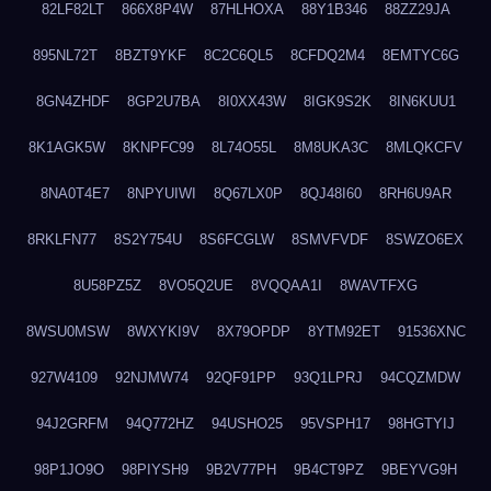
82LF82LT
866X8P4W
87HLHOXA
88Y1B346
88ZZ29JA
895NL72T
8BZT9YKF
8C2C6QL5
8CFDQ2M4
8EMTYC6G
8GN4ZHDF
8GP2U7BA
8I0XX43W
8IGK9S2K
8IN6KUU1
8K1AGK5W
8KNPFC99
8L74O55L
8M8UKA3C
8MLQKCFV
8NA0T4E7
8NPYUIWI
8Q67LX0P
8QJ48I60
8RH6U9AR
8RKLFN77
8S2Y754U
8S6FCGLW
8SMVFVDF
8SWZO6EX
8U58PZ5Z
8VO5Q2UE
8VQQAA1I
8WAVTFXG
8WSU0MSW
8WXYKI9V
8X79OPDP
8YTM92ET
91536XNC
927W4109
92NJMW74
92QF91PP
93Q1LPRJ
94CQZMDW
94J2GRFM
94Q772HZ
94USHO25
95VSPH17
98HGTYIJ
98P1JO9O
98PIYSH9
9B2V77PH
9B4CT9PZ
9BEYVG9H