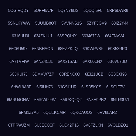
5OGIRQDY
5OPF8A7F
5Q7NY9BS
5QDQI5F8
5RP6DWR8
5SNLKYWW
5UUMB8OT
5VVNNS1S
5ZYFJGV9
60IZ2Y44
6316UU0I
634ZKLU1
63SPQINX
663467JW
664FNVV4
66C6U597
66NBHAON
68EZZKJQ
69KWPV8F
69S53RP0
6A7TVFIW
6ANZ4C8L
6AX21SAB
6AX80CNX
6B0V87BD
6CJKUI7J
6DMVW7ZP
6DREN8XO
6EI21UCB
6G3CXI93
6HWL9A3P
6I5IUH76
6JGSI1UR
6LSD5KCS
6LSGIF7V
6MRU4GHW
6MRWI2FW
6MUKQ2Q2
6N8H9PB2
6NTR3U7I
6PM1Z7A5
6QEEKCMR
6QKOAUOS
6RV8LARZ
6TPRWJZM
6UJEQ0CF
6UQ42P16
6V6FZLKN
6VQ1DZQ1