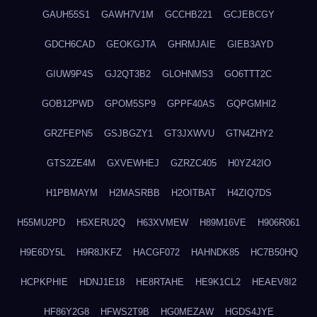
GAUH55S1
GAWH7V1M
GCCHB221
GCJEBCGY
GDCH6CAD
GEOKGJTA
GHRMJAIE
GIEB3AYD
GIUW9P4S
GJ2QT3B2
GLOHNMS3
GO6TTT2C
GOB12PWD
GPOM5SP9
GPPF40AS
GQPGMHI2
GRZFEPN5
GSJBGZY1
GT3JXWVU
GTN4ZHY2
GTS2ZE4M
GXVEWHEJ
GZRZC405
H0YZ42IO
H1PBMAYM
H2MASRBB
H2OITBAT
H4ZIQ7DS
H55MU2PD
H5XERU2Q
H63XVMEW
H89M16VE
H906R061
H9E6DY5L
H9R8JKFZ
HACGF072
HAHNDK85
HC7B50HQ
HCPKPHIE
HDNJ1E18
HE8RTAHE
HE9K1CL2
HEAEV8I2
HF86Y2G8
HFWS2T9B
HG0MEZAW
HGDS4JYE