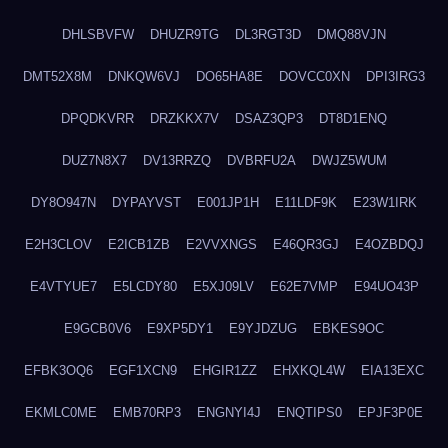
DHLSBVFW
DHUZR9TG
DL3RGT3D
DMQ88VJN
DMT52X8M
DNKQW6VJ
DO65HA8E
DOVCC0XN
DPI3IRG3
DPQDKVRR
DRZKKX7V
DSAZ3QP3
DT8D1ENQ
DUZ7N8X7
DV13RRZQ
DVBRFU2A
DWJZ5WUM
DY8O947N
DYPAYVST
E001JP1H
E11LDF9K
E23W1IRK
E2H3CLOV
E2ICB1ZB
E2VVXNGS
E46QR3GJ
E4OZBDQJ
E4VTYUE7
E5LCDY80
E5XJ09LV
E62E7VMP
E94UO43P
E9GCB0V6
E9XP5DY1
E9YJDZUG
EBKES9OC
EFBK3OQ6
EGF1XCN9
EHGIR1ZZ
EHXKQL4W
EIA13EXC
EKMLC0ME
EMB70RP3
ENGNYI4J
ENQTIPS0
EPJF3P0E