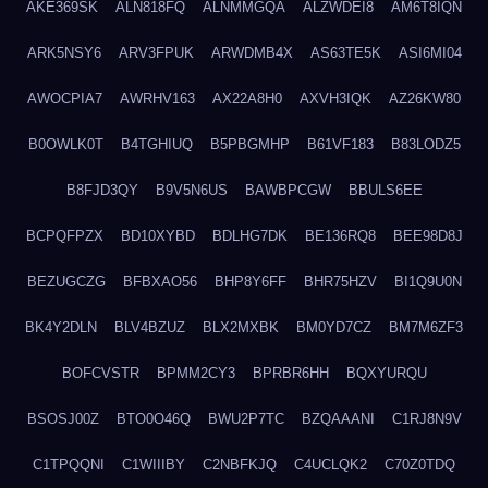
AKE369SK
ALN818FQ
ALNMMGQA
ALZWDEI8
AM6T8IQN
ARK5NSY6
ARV3FPUK
ARWDMB4X
AS63TE5K
ASI6MI04
AWOCPIA7
AWRHV163
AX22A8H0
AXVH3IQK
AZ26KW80
B0OWLK0T
B4TGHIUQ
B5PBGMHP
B61VF183
B83LODZ5
B8FJD3QY
B9V5N6US
BAWBPCGW
BBULS6EE
BCPQFPZX
BD10XYBD
BDLHG7DK
BE136RQ8
BEE98D8J
BEZUGCZG
BFBXAO56
BHP8Y6FF
BHR75HZV
BI1Q9U0N
BK4Y2DLN
BLV4BZUZ
BLX2MXBK
BM0YD7CZ
BM7M6ZF3
BOFCVSTR
BPMM2CY3
BPRBR6HH
BQXYURQU
BSOSJ00Z
BTO0O46Q
BWU2P7TC
BZQAAANI
C1RJ8N9V
C1TPQQNI
C1WIIIBY
C2NBFKJQ
C4UCLQK2
C70Z0TDQ