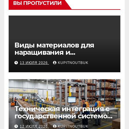
ВЫ ПРОПУСТИЛИ
Виды материалов для
наращивания и
моделирования ногтей
13 ИЮЛЯ 2026
KUPITNOUTBUK
Техническая интеграция с
государственной системой
«Честный знак
12 ИЮЛЯ 2026
KUPITNOUTBUK