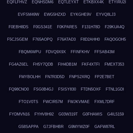
EQFLFHVZ
EQNHSDM6
EQTLEYXT
ETKBXX4K
ETYIRU2I
EVFSM49W
EWG5HZXD
EYKGHE9V
EYVQ8LJ3
F0EBH8DS
F0GS341E
F0KPARES
F131H78D
F29KUA4Q
F5CJSGEM
F765AOPQ
F76ATAD3
F8D2AHH0
FAQOGOH5
FBQM6WPU
FDVQ9X9X
FFINFKHV
FFSAB43M
FG4AZ6EL
FH5Y7QDB
FIH4DB1M
FKF4XTFI
FMEXT353
FMYBOLHH
FN7R3D5D
FNPS2XRQ
FP2E7BET
FQ98CNO0
FSG0B4GJ
FSISY830
FTDN5OXF
FTNL1GDI
FTO1V0TS
FWCIR57M
FWJKVMAE
FXML7DRF
FYDMVN16
FYHV8H92
G03W319T
G0FHAMIS
G4IL5159
G58SAPPA
G7JFBHBR
G9MYWZ0F
GAFW87RL