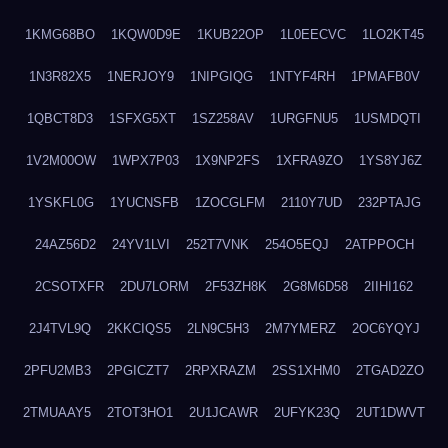
1KMG68BO
1KQW0D9E
1KUB22OP
1L0EECVC
1LO2KT45
1N3R82X5
1NERJOY9
1NIPGIQG
1NTYF4RH
1PMAFB0V
1QBCT8D3
1SFXG5XT
1SZ258AV
1URGFNU5
1USMDQTI
1V2M00OW
1WPX7P03
1X9NP2FS
1XFRA9ZO
1YS8YJ6Z
1YSKFL0G
1YUCNSFB
1ZOCGLFM
2110Y7UD
232PTAJG
24AZ56D2
24YV1LVI
252T7VNK
254O5EQJ
2ATPPOCH
2CSOTXFR
2DU7LORM
2F53ZH8K
2G8M6D58
2IIHI162
2J4TVL9Q
2KKCIQS5
2LN9C5H3
2M7YMERZ
2OC6YQYJ
2PFU2MB3
2PGICZT7
2RPXRAZM
2SS1XHM0
2TGAD2ZO
2TMUAAY5
2TOT3HO1
2U1JCAWR
2UFYK23Q
2UT1DWVT