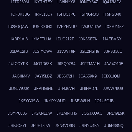
IJTRJ60M
IKYTHTEX
ILWINYY8
IONFY64Z
IQ4J2M2V
IQF0KJBG
IRR313Q7
ISH3CJPC
ISINGR3O
IT5PSU40
IU28GQAW
IUS9CGHX
IVRZHNUU
IWJU7T0W
IX3MY45Z
IXBR1AI8
IYMFTLUA
IZUO212T
J0K3SE7K
J14EBVSX
J1DAC2IB
J1SIYOWV
J1VJVT9F
J2E2NSH6
J3P9B30E
J4LCOYPK
J4OTD6ZK
J6SQ07B4
J9FFMA1H
JAA4O10E
JAGIIM4V
JAYI5LBZ
JB66I72H
JCA659K9
JCD31IQM
JDNJWU0K
JFPHG64E
JH4J6VFI
JHINAD7L
JJWW79U9
JK5YG3SW
JKYPYWUD
JLSEW8LN
JO1U5CJB
JOYPUJ85
JP2KNLDW
JPZMNKH5
JQSJXQAC
JR149L5K
JR5JO5YI
JRJFT89W
JSN4VO9G
JSNYU4KY
JU5R38NQ