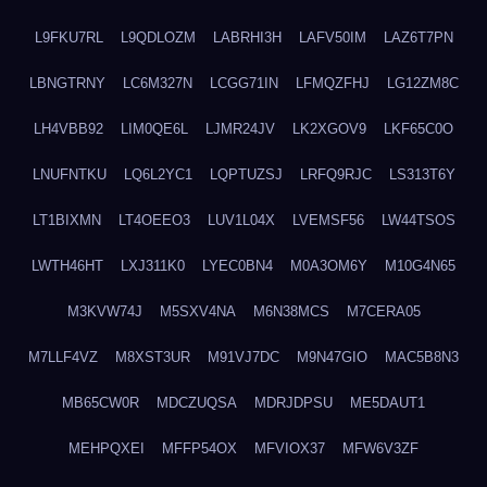
L9FKU7RL
L9QDLOZM
LABRHI3H
LAFV50IM
LAZ6T7PN
LBNGTRNY
LC6M327N
LCGG71IN
LFMQZFHJ
LG12ZM8C
LH4VBB92
LIM0QE6L
LJMR24JV
LK2XGOV9
LKF65C0O
LNUFNTKU
LQ6L2YC1
LQPTUZSJ
LRFQ9RJC
LS313T6Y
LT1BIXMN
LT4OEEO3
LUV1L04X
LVEMSF56
LW44TSOS
LWTH46HT
LXJ311K0
LYEC0BN4
M0A3OM6Y
M10G4N65
M3KVW74J
M5SXV4NA
M6N38MCS
M7CERA05
M7LLF4VZ
M8XST3UR
M91VJ7DC
M9N47GIO
MAC5B8N3
MB65CW0R
MDCZUQSA
MDRJDPSU
ME5DAUT1
MEHPQXEI
MFFP54OX
MFVIOX37
MFW6V3ZF