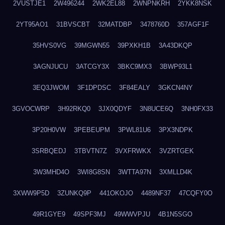
2VUSTJE1
2W496244
2WK2EL88
2WNPNKRH
2YKK8NSK
2YT95AO1
31BVSCBT
32MATDBP
3478760D
357AGF1F
35HVS0VG
39MGWN55
39PXKH1B
3A43DKQP
3AGNJUCU
3ATCGY3X
3BKC9MX3
3BWP93L1
3EQ3JWOM
3F1DPDSC
3F84EALY
3GKCN4NY
3GVOCWRP
3H92RKQ0
3JX0QDYF
3N8UCE6Q
3NH0FX33
3P20H0VW
3PEBEUPM
3PWL81U6
3PX3NDPK
3SRBQEDJ
3TBVTN7Z
3VXFRWKX
3VZRTGEK
3W3MHD4O
3WI8G8SN
3WTTA97N
3XMLLD4K
3XWW9P5D
3ZUNKQ9P
441OKOJO
4489NF37
47CQFY0O
49R1GYE9
49SPF3MJ
49WWVPJU
4B1N5SGO