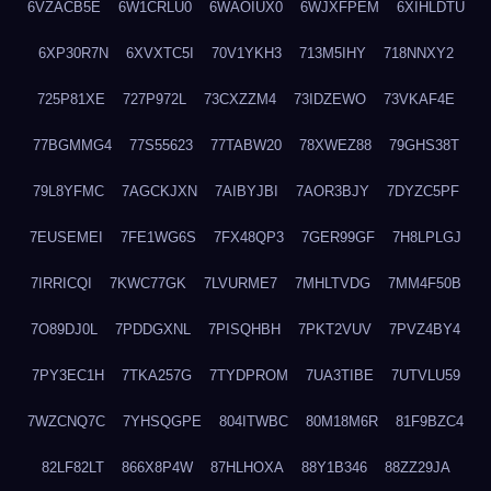
6VZACB5E
6W1CRLU0
6WAOIUX0
6WJXFPEM
6XIHLDTU
6XP30R7N
6XVXTC5I
70V1YKH3
713M5IHY
718NNXY2
725P81XE
727P972L
73CXZZM4
73IDZEWO
73VKAF4E
77BGMMG4
77S55623
77TABW20
78XWEZ88
79GHS38T
79L8YFMC
7AGCKJXN
7AIBYJBI
7AOR3BJY
7DYZC5PF
7EUSEMEI
7FE1WG6S
7FX48QP3
7GER99GF
7H8LPLGJ
7IRRICQI
7KWC77GK
7LVURME7
7MHLTVDG
7MM4F50B
7O89DJ0L
7PDDGXNL
7PISQHBH
7PKT2VUV
7PVZ4BY4
7PY3EC1H
7TKA257G
7TYDPROM
7UA3TIBE
7UTVLU59
7WZCNQ7C
7YHSQGPE
804ITWBC
80M18M6R
81F9BZC4
82LF82LT
866X8P4W
87HLHOXA
88Y1B346
88ZZ29JA