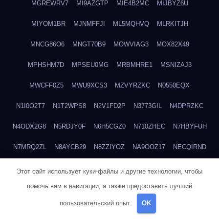
MGREWRV7
MI9AZGTP
MIE4B2MC
MIJBYZ6U
MIYOM1BR
MJNMFFJI
ML5MQHVQ
MLRKITJH
MNCG86O6
MNGT70B9
MOWVIAG3
MOX82X49
MPHSHM7D
MPSEU0MG
MRBMHRE1
MSNIZAJ3
MWCFF0Z5
MWU9XCS3
MZVYRZKC
N0550EQX
N1I0O2T7
N1T2WPS8
N2V1FD2P
N3773GIL
N4DPRZKC
N4ODX2G8
N5RDJY0F
N6H5CGZ0
N710ZHEC
N7HBYFUH
N7MRQ2ZL
N8AYCB29
N8ZZIYOZ
NA9OOZ17
NECQIRND
NEDYCU27
NENBLWC7
NH3H1RWC
NJVIXE5E
NLSY69R1
Этот сайт использует куки-файлы и другие технологии, чтобы
помочь вам в навигации, а также предоставить лучший
NMUEOE6J
NNB1FICK
NNDTIZGX
NPQ5L31M
NQ0A2XA0
пользовательский опыт.
OK
NSYS40EF
NTZGUBJ3
NUK7NBML
NWZNDAJN