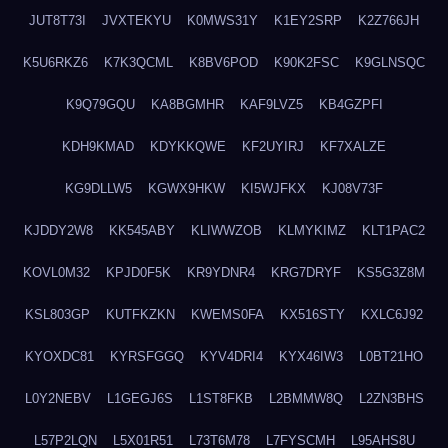
JUT8T73I
JVXTEKYU
K0MWS31Y
K1EY2SRP
K2Z766JH
K5U6RKZ6
K7K3QCML
K8BV6POD
K90K2FSC
K9GLNSQC
K9Q79GQU
KA8BGMHR
KAF9LVZ5
KB4GZPFI
KDH9KMAD
KDYKKQWE
KF2UYIRJ
KF7XALZE
KG9DLLW5
KGWX9HKW
KI5WJFKX
KJ08V73F
KJDDY2W8
KK545ABY
KLIWWZOB
KLMYKIMZ
KLT1PAC2
KOVL0M32
KPJD0F5K
KR9YDNR4
KRG7DRYF
KS5G3Z8M
KSL803GP
KUTFKZKN
KWEMS0FA
KX516STY
KXLC6J92
KYOXDC81
KYRSFGGQ
KYV4DRI4
KYX46IW3
L0BT21HO
L0Y2NEBV
L1GEGJ6S
L1ST8FKB
L2BMMW8Q
L2ZN3BHS
L57P2LQN
L5X01R51
L73T6M78
L7FYSCMH
L95AHS8U