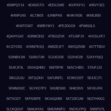
4DWPQY14
4E402GTO
4EE6J1ME
4GHTKFV1
4H5VY3Z1
4HINPU4S
4IL73M3I
4JH8IPKK
4K4KVN36
4KML855I
4KWTO3AT
4NRBYMY1
4PE2DGG9
4PW810LS
4QAHYG43
4SRMCB32
4T8GUZVK
4TSJ6PJX
4VGSLXPJ
4VJZYO02
4VNW7KSQ
4W6ZE1F7
4WXQZN38
4X7TT8GV
510NBX1W
5160U7JM
51JUGSIB
522X4O28
52XXY91Q
55JKJF3L
55XAQHMU
56975PIR
56SCV4BG
57IUFJJS
58G12L5U
59T11ZKH
5AFUR9TL
5CWV233T
5E4JC1TI
5FMM242C
5GYKO7P3
5H18E5N3
5H4C8VII
5IFXGJFK
5IITXOZY
5KP635PE
5KSAQAB8
5KT1DCUW
5KZYHXKG
5LCKQGH7
5M4U4YA3
5M8JMWFU
5NCKLFPQ
5NI5PO7L