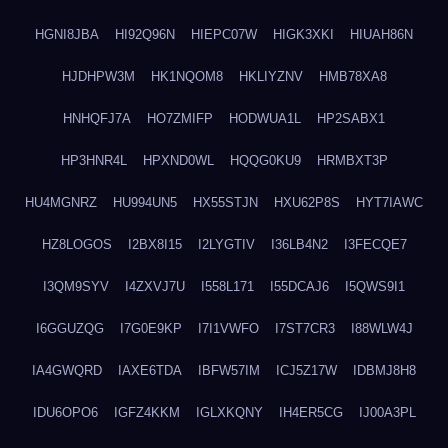
HGNI8JBA
HI92Q96N
HIEPC07W
HIGK3XKI
HIUAH86N
HJDHPW3M
HK1NQOM8
HKLIYZNV
HMB78XA8
HNHQFJ7A
HO7ZMIFP
HODWUA1L
HP2SABX1
HP3HNR4L
HPXND0WL
HQQG0KU9
HRMBXT3P
HU4MGNRZ
HU994UN5
HX55STJN
HXU62P8S
HYT7IAWC
HZ8LOGOS
I2BX8I15
I2LYGTIV
I36LB4N2
I3FECQE7
I3QM9SYV
I4ZXVJ7U
I558L171
I55DCAJ6
I5QWS9I1
I6GGUZQG
I7G0E9KP
I7I1VWFO
I7ST7CR3
I88WLW4J
IA4GWQRD
IAXE6TDA
IBFW57IM
ICJ5Z17W
IDBMJ8H8
IDU6OPO6
IGFZ4KKM
IGLXKQNY
IH4ER5CG
IJ00A3PL