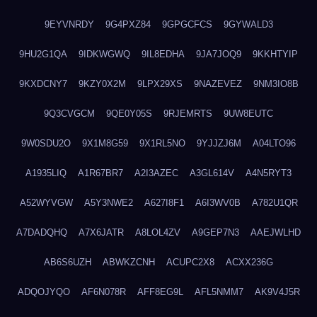
9EYVNRDY
9G4PXZ84
9GPGCFCS
9GYWALD3
9HU2G1QA
9IDKWGWQ
9IL8EDHA
9JA7JOQ9
9KKHTYIP
9KXDCNY7
9KZY0X2M
9LPX29XS
9NAZEVEZ
9NM3IO8B
9Q3CVGCM
9QE0Y05S
9RJEMRTS
9UW8EUTC
9W0SDU2O
9X1M8G59
9X1RL5NO
9YJJZJ6M
A04LTO96
A1935LIQ
A1R67BR7
A2I3AZEC
A3GL614V
A4N5RYT3
A52WYVGW
A5Y3NWE2
A627I8F1
A6I3WV0B
A782U1QR
A7DADQHQ
A7X6JATR
A8LOL4ZV
A9GEP7N3
AAEJWLHD
AB6S6UZH
ABWKZCNH
ACUPC2X8
ACXX236G
ADQOJYQO
AF6N078R
AFF8EG9L
AFL5NMM7
AK9V4J5R