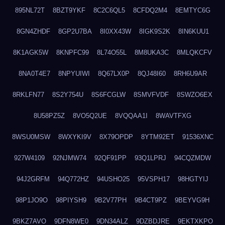
895NL72T
8BZT9YKF
8C2C6QL5
8CFDQ2M4
8EMTYC6G
8GN4ZHDF
8GP2U7BA
8I0XX43W
8IGK9S2K
8IN6KUU1
8K1AGK5W
8KNPFC99
8L74O55L
8M8UKA3C
8MLQKCFV
8NA0T4E7
8NPYUIWI
8Q67LX0P
8QJ48I60
8RH6U9AR
8RKLFN77
8S2Y754U
8S6FCGLW
8SMVFVDF
8SWZO6EX
8U58PZ5Z
8VO5Q2UE
8VQQAA1I
8WAVTFXG
8WSU0MSW
8WXYKI9V
8X79OPDP
8YTM92ET
91536XNC
927W4109
92NJMW74
92QF91PP
93Q1LPRJ
94CQZMDW
94J2GRFM
94Q772HZ
94USHO25
95VSPH17
98HGTYIJ
98P1JO9O
98PIYSH9
9B2V77PH
9B4CT9PZ
9BEYVG9H
9BKZ7AVO
9DFN8WE0
9DN34ALZ
9DZBDJRE
9EKTXKPO