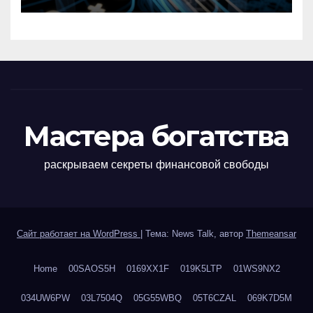
Мастера богатства
раскрываем секреты финансовой свободы
Сайт работает на WordPress
|
Тема: News Talk, автор
Themeansar
Home
00SAOS5H
0169XX1F
019K5LTP
01WS9NX2
034UW6PW
03L7504Q
05G55WBQ
05T6CZAL
069K7D5M