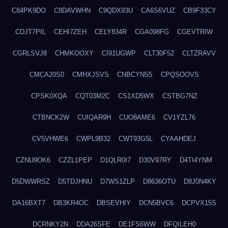
C84PK9DO
C8DAVWHN
C9QDX93U
CA6S6VUZ
CB9F33CY
CDJT7PIL
CEHI7ZEH
CELY834R
CGA098FG
CGEVTRIW
CGRLSVJ8
CHMKOOXY
CI91UGWP
CLT30F52
CLTZRAVV
CMCA20S0
CMHXJSVS
CNBCYN5S
CPQSOOVS
CPSK0XQA
CQT03M2C
CS1XD5WX
CSTBG7NZ
CTBNCK2W
CUIQAR9H
CUO8AME6
CV1YZL76
CV5VHWE6
CWPL9B32
CWT93G5L
CYAAHDEJ
CZNU9OK6
CZZL1PEP
D1QLR0I7
D30V97RY
D4TI4YNM
D5DWWRSZ
D5TDJHNU
D7WS1ZLP
D8636OTU
D8J0N4KY
DA16BXT7
DB3KR4OC
DBSEVHIY
DCN5BVC6
DCPVX15S
DCRNKY2N
DDA26SFE
DE1FS6WW
DFQILEH0