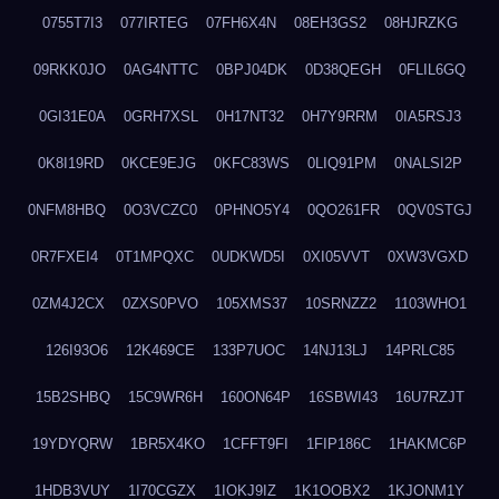
0755T7I3
077IRTEG
07FH6X4N
08EH3GS2
08HJRZKG
09RKK0JO
0AG4NTTC
0BPJ04DK
0D38QEGH
0FLIL6GQ
0GI31E0A
0GRH7XSL
0H17NT32
0H7Y9RRM
0IA5RSJ3
0K8I19RD
0KCE9EJG
0KFC83WS
0LIQ91PM
0NALSI2P
0NFM8HBQ
0O3VCZC0
0PHNO5Y4
0QO261FR
0QV0STGJ
0R7FXEI4
0T1MPQXC
0UDKWD5I
0XI05VVT
0XW3VGXD
0ZM4J2CX
0ZXS0PVO
105XMS37
10SRNZZ2
1103WHO1
126I93O6
12K469CE
133P7UOC
14NJ13LJ
14PRLC85
15B2SHBQ
15C9WR6H
160ON64P
16SBWI43
16U7RZJT
19YDYQRW
1BR5X4KO
1CFFT9FI
1FIP186C
1HAKMC6P
1HDB3VUY
1I70CGZX
1IOKJ9IZ
1K1OOBX2
1KJONM1Y