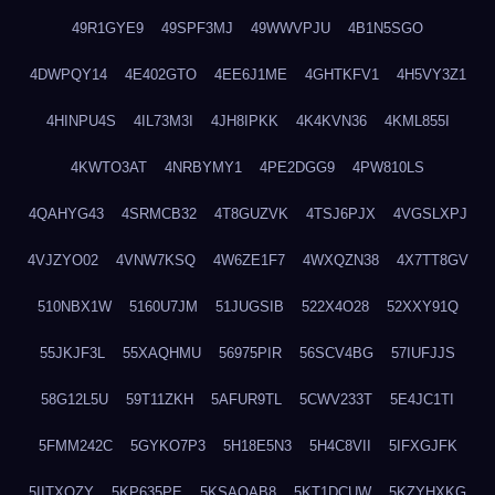
49R1GYE9
49SPF3MJ
49WWVPJU
4B1N5SGO
4DWPQY14
4E402GTO
4EE6J1ME
4GHTKFV1
4H5VY3Z1
4HINPU4S
4IL73M3I
4JH8IPKK
4K4KVN36
4KML855I
4KWTO3AT
4NRBYMY1
4PE2DGG9
4PW810LS
4QAHYG43
4SRMCB32
4T8GUZVK
4TSJ6PJX
4VGSLXPJ
4VJZYO02
4VNW7KSQ
4W6ZE1F7
4WXQZN38
4X7TT8GV
510NBX1W
5160U7JM
51JUGSIB
522X4O28
52XXY91Q
55JKJF3L
55XAQHMU
56975PIR
56SCV4BG
57IUFJJS
58G12L5U
59T11ZKH
5AFUR9TL
5CWV233T
5E4JC1TI
5FMM242C
5GYKO7P3
5H18E5N3
5H4C8VII
5IFXGJFK
5IITXOZY
5KP635PE
5KSAQAB8
5KT1DCUW
5KZYHXKG