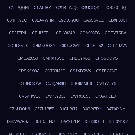
C1TPQQNI
C1WIIIBY
C2NBFKJQ
C4UCLQK2
C70Z0TDQ
C84PK9DO
C8DAVWHN
C9QDX93U
CA6S6VUZ
CB9F33CY
CDJT7PIL
CEHI7ZEH
CELY834R
CGA098FG
CGEVTRIW
CGRLSVJ8
CHMKOOXY
CI91UGWP
CLT30F52
CLTZRAVV
CMCA20S0
CMHXJSVS
CNBCYN5S
CPQSOOVS
CPSK0XQA
CQT03M2C
CS1XD5WX
CSTBG7NZ
CTBNCK2W
CUIQAR9H
CUO8AME6
CV1YZL76
CV5VHWE6
CWPL9B32
CWT93G5L
CYAAHDEJ
CZNU9OK6
CZZL1PEP
D1QLR0I7
D30V97RY
D4TI4YNM
D5DWWRSZ
D5TDJHNU
D7WS1ZLP
D8636OTU
D8J0N4KY
DA16BXT7
DB3KR4OC
DBSEVHIY
DCN5BVC6
DCPVX15S