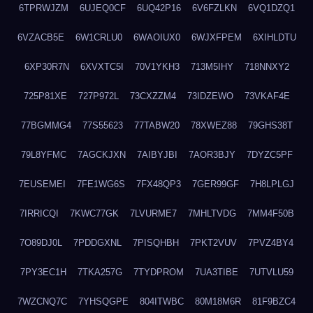
6TPRWJZM
6UJEQ0CF
6UQ42P16
6V6FZLKN
6VQ1DZQ1
6VZACB5E
6W1CRLU0
6WAOIUX0
6WJXFPEM
6XIHLDTU
6XP30R7N
6XVXTC5I
70V1YKH3
713M5IHY
718NNXY2
725P81XE
727P972L
73CXZZM4
73IDZEWO
73VKAF4E
77BGMMG4
77S55623
77TABW20
78XWEZ88
79GHS38T
79L8YFMC
7AGCKJXN
7AIBYJBI
7AOR3BJY
7DYZC5PF
7EUSEMEI
7FE1WG6S
7FX48QP3
7GER99GF
7H8LPLGJ
7IRRICQI
7KWC77GK
7LVURME7
7MHLTVDG
7MM4F50B
7O89DJ0L
7PDDGXNL
7PISQHBH
7PKT2VUV
7PVZ4BY4
7PY3EC1H
7TKA257G
7TYDPROM
7UA3TIBE
7UTVLU59
7WZCNQ7C
7YHSQGPE
804ITWBC
80M18M6R
81F9BZC4