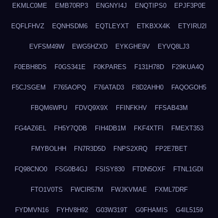
EKMLC0ME
EMB70RP3
ENGNYI4J
ENQTIPS0
EPJF3P0E
EQFLFHVZ
EQNHSDM6
EQTLEYXT
ETKBXX4K
ETYIRU2I
EVFSM49W
EWG5HZXD
EYKGHE9V
EYVQ8LJ3
F0EBH8DS
F0GS341E
F0KPARES
F131H78D
F29KUA4Q
F5CJSGEM
F765AOPQ
F76ATAD3
F8D2AHH0
FAQOGOH5
FBQM6WPU
FDVQ9X9X
FFINFKHV
FFSAB43M
FG4AZ6EL
FH5Y7QDB
FIH4DB1M
FKF4XTFI
FMEXT353
FMYBOLHH
FN7R3D5D
FNPS2XRQ
FP2E7BET
FQ98CNO0
FSG0B4GJ
FSISY830
FTDN5OXF
FTNL1GDI
FTO1V0TS
FWCIR57M
FWJKVMAE
FXML7DRF
FYDMVN16
FYHV8H92
G03W319T
G0FHAMIS
G4IL5159