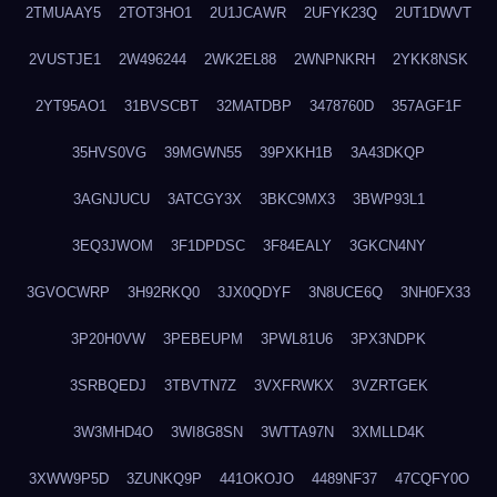
2TMUAAY5
2TOT3HO1
2U1JCAWR
2UFYK23Q
2UT1DWVT
2VUSTJE1
2W496244
2WK2EL88
2WNPNKRH
2YKK8NSK
2YT95AO1
31BVSCBT
32MATDBP
3478760D
357AGF1F
35HVS0VG
39MGWN55
39PXKH1B
3A43DKQP
3AGNJUCU
3ATCGY3X
3BKC9MX3
3BWP93L1
3EQ3JWOM
3F1DPDSC
3F84EALY
3GKCN4NY
3GVOCWRP
3H92RKQ0
3JX0QDYF
3N8UCE6Q
3NH0FX33
3P20H0VW
3PEBEUPM
3PWL81U6
3PX3NDPK
3SRBQEDJ
3TBVTN7Z
3VXFRWKX
3VZRTGEK
3W3MHD4O
3WI8G8SN
3WTTA97N
3XMLLD4K
3XWW9P5D
3ZUNKQ9P
441OKOJO
4489NF37
47CQFY0O