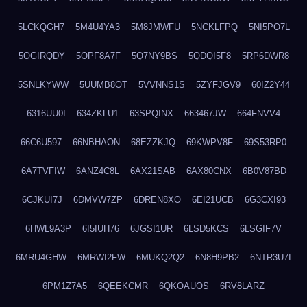
5LCKQGH7
5M4U4YA3
5M8JMWFU
5NCKLFPQ
5NI5PO7L
5OGIRQDY
5OPF8A7F
5Q7NY9BS
5QDQI5F8
5RP6DWR8
5SNLKYWW
5UUMB8OT
5VVNNS1S
5ZYFJGV9
60IZ2Y44
6316UU0I
634ZKLU1
63SPQINX
663467JW
664FNVV4
66C6U597
66NBHAON
68EZZKJQ
69KWPV8F
69S53RP0
6A7TVFIW
6ANZ4C8L
6AX21SAB
6AX80CNX
6B0V87BD
6CJKUI7J
6DMVW7ZP
6DREN8XO
6EI21UCB
6G3CXI93
6HWL9A3P
6I5IUH76
6JGSI1UR
6LSD5KCS
6LSGIF7V
6MRU4GHW
6MRWI2FW
6MUKQ2Q2
6N8H9PB2
6NTR3U7I
6PM1Z7A5
6QEEKCMR
6QKOAUOS
6RV8LARZ