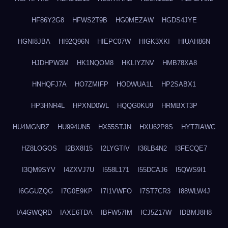
HF86Y2G8
HFWS2T9B
HG0MEZAW
HGDS4JYE
HGNI8JBA
HI92Q96N
HIEPC07W
HIGK3XKI
HIUAH86N
HJDHPW3M
HK1NQOM8
HKLIYZNV
HMB78XA8
HNHQFJ7A
HO7ZMIFP
HODWUA1L
HP2SABX1
HP3HNR4L
HPXND0WL
HQQG0KU9
HRMBXT3P
HU4MGNRZ
HU994UN5
HX55STJN
HXU62P8S
HYT7IAWC
HZ8LOGOS
I2BX8I15
I2LYGTIV
I36LB4N2
I3FECQE7
I3QM9SYV
I4ZXVJ7U
I558L171
I55DCAJ6
I5QWS9I1
I6GGUZQG
I7G0E9KP
I7I1VWFO
I7ST7CR3
I88WLW4J
IA4GWQRD
IAXE6TDA
IBFW57IM
ICJ5Z17W
IDBMJ8H8