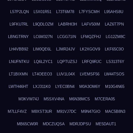
L57P2LQN
L5X01R51
L73T6M78
L7FYSCMH
L95AHS8U
L9FKU7RL
L9QDLOZM
LABRHI3H
LAFV50IM
LAZ6T7PN
LBNGTRNY
LC6M327N
LCGG71IN
LFMQZFHJ
LG12ZM8C
LH4VBB92
LIM0QE6L
LJMR24JV
LK2XGOV9
LKF65C0O
LNUFNTKU
LQ6L2YC1
LQPTUZSJ
LRFQ9RJC
LS313T6Y
LT1BIXMN
LT4OEEO3
LUV1L04X
LVEMSF56
LW44TSOS
LWTH46HT
LXJ311K0
LYEC0BN4
M0A3OM6Y
M10G4N65
M3KVW74J
M5SXV4NA
M6N38MCS
M7CERA05
M7LLF4VZ
M8XST3UR
M91VJ7DC
M9N47GIO
MAC5B8N3
MB65CW0R
MDCZUQSA
MDRJDPSU
ME5DAUT1