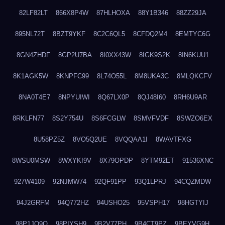
82LF82LT
866X8P4W
87HLHOXA
88Y1B346
88ZZ29JA
895NL72T
8BZT9YKF
8C2C6QL5
8CFDQ2M4
8EMTYC6G
8GN4ZHDF
8GP2U7BA
8I0XX43W
8IGK9S2K
8IN6KUU1
8K1AGK5W
8KNPFC99
8L74O55L
8M8UKA3C
8MLQKCFV
8NA0T4E7
8NPYUIWI
8Q67LX0P
8QJ48I60
8RH6U9AR
8RKLFN77
8S2Y754U
8S6FCGLW
8SMVFVDF
8SWZO6EX
8U58PZ5Z
8VO5Q2UE
8VQQAA1I
8WAVTFXG
8WSU0MSW
8WXYKI9V
8X79OPDP
8YTM92ET
91536XNC
927W4109
92NJMW74
92QF91PP
93Q1LPRJ
94CQZMDW
94J2GRFM
94Q772HZ
94USHO25
95VSPH17
98HGTYIJ
98P1JO9O
98PIYSH9
9B2V77PH
9B4CT9PZ
9BEYVG9H