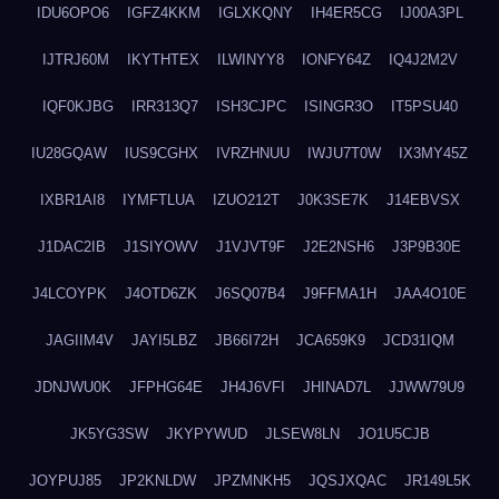
IDU6OPO6
IGFZ4KKM
IGLXKQNY
IH4ER5CG
IJ00A3PL
IJTRJ60M
IKYTHTEX
ILWINYY8
IONFY64Z
IQ4J2M2V
IQF0KJBG
IRR313Q7
ISH3CJPC
ISINGR3O
IT5PSU40
IU28GQAW
IUS9CGHX
IVRZHNUU
IWJU7T0W
IX3MY45Z
IXBR1AI8
IYMFTLUA
IZUO212T
J0K3SE7K
J14EBVSX
J1DAC2IB
J1SIYOWV
J1VJVT9F
J2E2NSH6
J3P9B30E
J4LCOYPK
J4OTD6ZK
J6SQ07B4
J9FFMA1H
JAA4O10E
JAGIIM4V
JAYI5LBZ
JB66I72H
JCA659K9
JCD31IQM
JDNJWU0K
JFPHG64E
JH4J6VFI
JHINAD7L
JJWW79U9
JK5YG3SW
JKYPYWUD
JLSEW8LN
JO1U5CJB
JOYPUJ85
JP2KNLDW
JPZMNKH5
JQSJXQAC
JR149L5K