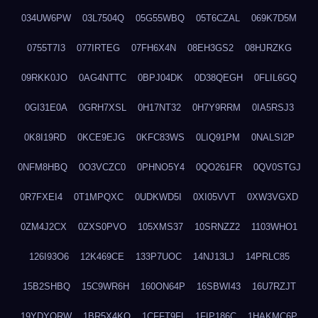
034UW6PW
03L7504Q
05G55WBQ
05T6CZAL
069K7D5M
0755T7I3
077IRTEG
07FH6X4N
08EH3GS2
08HJRZKG
09RKK0JO
0AG4NTTC
0BPJ04DK
0D38QEGH
0FLIL6GQ
0GI31E0A
0GRH7XSL
0H17NT32
0H7Y9RRM
0IA5RSJ3
0K8I19RD
0KCE9EJG
0KFC83WS
0LIQ91PM
0NALSI2P
0NFM8HBQ
0O3VCZC0
0PHNO5Y4
0QO261FR
0QV0STGJ
0R7FXEI4
0T1MPQXC
0UDKWD5I
0XI05VVT
0XW3VGXD
0ZM4J2CX
0ZXS0PVO
105XMS37
10SRNZZ2
1103WHO1
126I93O6
12K469CE
133P7UOC
14NJ13LJ
14PRLC85
15B2SHBQ
15C9WR6H
160ON64P
16SBWI43
16U7RZJT
19YDYQRW
1BR5X4KO
1CFFT9FI
1FIP186C
1HAKMC6P