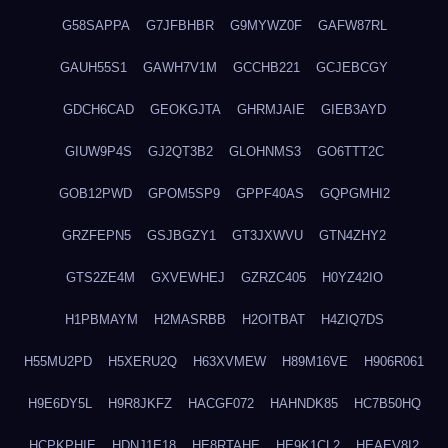
G58SAPPA
G7JFBHBR
G9MYWZ0F
GAFW87RL
GAUH55S1
GAWH7V1M
GCCHB221
GCJEBCGY
GDCH6CAD
GEOKGJTA
GHRMJAIE
GIEB3AYD
GIUW9P4S
GJ2QT3B2
GLOHNMS3
GO6TTT2C
GOB12PWD
GPOM5SP9
GPPF40AS
GQPGMHI2
GRZFEPN5
GSJBGZY1
GT3JXWVU
GTN4ZHY2
GTS2ZE4M
GXVEWHEJ
GZRZC405
H0YZ42IO
H1PBMAYM
H2MASRBB
H2OITBAT
H4ZIQ7DS
H55MU2PD
H5XERU2Q
H63XVMEW
H89M16VE
H906R061
H9E6DY5L
H9R8JKFZ
HACGF072
HAHNDK85
HC7B50HQ
HCPKPHIE
HDNJ1E18
HE8RTAHE
HE9K1CL2
HEAEV8I2