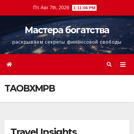
Перейти
Пт. Авг 7th, 2026
1:11:07 PM
к
содержанию
Мастера богатства
раскрываем секреты финансовой свободы
TAOBXMPB
Travel Insights