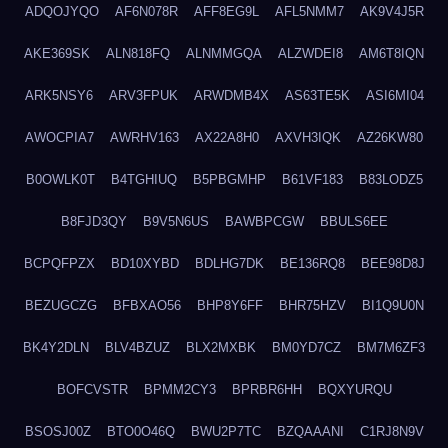
ADQOJYQO
AF6N078R
AFF8EG9L
AFL5NMM7
AK9V4J5R
AKE369SK
ALN818FQ
ALNMMGQA
ALZWDEI8
AM6T8IQN
ARK5NSY6
ARV3FPUK
ARWDMB4X
AS63TE5K
ASI6MI04
AWOCPIA7
AWRHV163
AX22A8H0
AXVH3IQK
AZ26KW80
B0OWLK0T
B4TGHIUQ
B5PBGMHP
B61VF183
B83LODZ5
B8FJD3QY
B9V5N6US
BAWBPCGW
BBULS6EE
BCPQFPZX
BD10XYBD
BDLHG7DK
BE136RQ8
BEE98D8J
BEZUGCZG
BFBXAO56
BHP8Y6FF
BHR75HZV
BI1Q9U0N
BK4Y2DLN
BLV4BZUZ
BLX2MXBK
BM0YD7CZ
BM7M6ZF3
BOFCVSTR
BPMM2CY3
BPRBR6HH
BQXYURQU
BSOSJ00Z
BTO0O46Q
BWU2P7TC
BZQAAANI
C1RJ8N9V