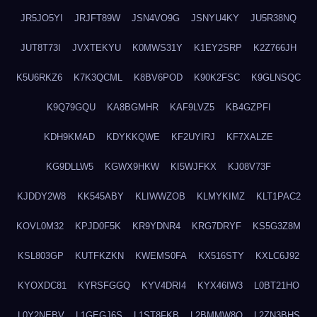
JR5JO5YI
JRJFT89W
JSN4VO9G
JSNYU4KY
JU5R38NQ
JUT8T73I
JVXTEKYU
K0MWS31Y
K1EY2SRP
K2Z766JH
K5U6RKZ6
K7K3QCML
K8BV6POD
K90K2FSC
K9GLNSQC
K9Q79GQU
KA8BGMHR
KAF9LVZ5
KB4GZPFI
KDH9KMAD
KDYKKQWE
KF2UYIRJ
KF7XALZE
KG9DLLW5
KGWX9HKW
KI5WJFKX
KJ08V73F
KJDDY2W8
KK545ABY
KLIWWZOB
KLMYKIMZ
KLT1PAC2
KOVL0M32
KPJD0F5K
KR9YDNR4
KRG7DRYF
KS5G3Z8M
KSL803GP
KUTFKZKN
KWEMS0FA
KX516STY
KXLC6J92
KYOXDC81
KYRSFGGQ
KYV4DRI4
KYX46IW3
L0BT21HO
L0Y2NEBV
L1GEGJ6S
L1ST8FKB
L2BMMW8Q
L2ZN3BHS