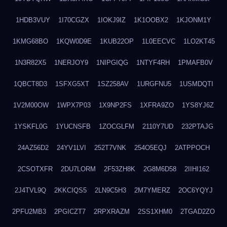
1HDB3VUY
1I70CGZX
1IOKJ9IZ
1K1OOBX2
1KJONM1Y
1KMG68BO
1KQW0D9E
1KUB22OP
1L0EECVC
1LO2KT45
1N3R82X5
1NERJOY9
1NIPGIQG
1NTYF4RH
1PMAFB0V
1QBCT8D3
1SFXG5XT
1SZ258AV
1URGFNU5
1USMDQTI
1V2M00OW
1WPX7P03
1X9NP2FS
1XFRA9ZO
1YS8YJ6Z
1YSKFL0G
1YUCNSFB
1ZOCGLFM
2110Y7UD
232PTAJG
24AZ56D2
24YV1LVI
252T7VNK
254O5EQJ
2ATPPOCH
2CSOTXFR
2DU7LORM
2F53ZH8K
2G8M6D58
2IIHI162
2J4TVL9Q
2KKCIQS5
2LN9C5H3
2M7YMERZ
2OC6YQYJ
2PFU2MB3
2PGICZT7
2RPXRAZM
2SS1XHM0
2TGAD2ZO