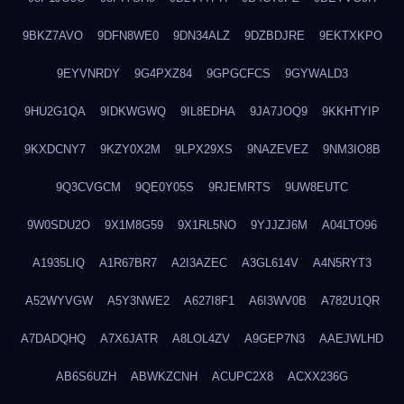
9BKZ7AVO
9DFN8WE0
9DN34ALZ
9DZBDJRE
9EKTXKPO
9EYVNRDY
9G4PXZ84
9GPGCFCS
9GYWALD3
9HU2G1QA
9IDKWGWQ
9IL8EDHA
9JA7JOQ9
9KKHTYIP
9KXDCNY7
9KZY0X2M
9LPX29XS
9NAZEVEZ
9NM3IO8B
9Q3CVGCM
9QE0Y05S
9RJEMRTS
9UW8EUTC
9W0SDU2O
9X1M8G59
9X1RL5NO
9YJJZJ6M
A04LTO96
A1935LIQ
A1R67BR7
A2I3AZEC
A3GL614V
A4N5RYT3
A52WYVGW
A5Y3NWE2
A627I8F1
A6I3WV0B
A782U1QR
A7DADQHQ
A7X6JATR
A8LOL4ZV
A9GEP7N3
AAEJWLHD
AB6S6UZH
ABWKZCNH
ACUPC2X8
ACXX236G