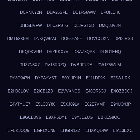
DCRNKY2N
DDA26SFE
DE1FS6WW
DFQILEH0
DHLSBVFW
DHUZR9TG
DL3RGT3D
DMQ88VJN
DMT52X8M
DNKQW6VJ
DO65HA8E
DOVCC0XN
DPI3IRG3
DPQDKVRR
DRZKKX7V
DSAZ3QP3
DT8D1ENQ
DUZ7N8X7
DV13RRZQ
DVBRFU2A
DWJZ5WUM
DY8O947N
DYPAYVST
E001JP1H
E11LDF9K
E23W1IRK
E2H3CLOV
E2ICB1ZB
E2VVXNGS
E46QR3GJ
E4OZBDQJ
E4VTYUE7
E5LCDY80
E5XJ09LV
E62E7VMP
E94UO43P
E9GCB0V6
E9XP5DY1
E9YJDZUG
EBKES9OC
EFBK3OQ6
EGF1XCN9
EHGIR1ZZ
EHXKQL4W
EIA13EXC