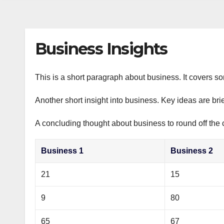
s
р
a
n
а
m
i
в
Business Insights
k
и
i
т
This is a short paragraph about business. It covers s
ь
Another short insight into business. Key ideas are bri
A concluding thought about business to round off the 
Business 1
Business 2
21
15
9
80
65
67