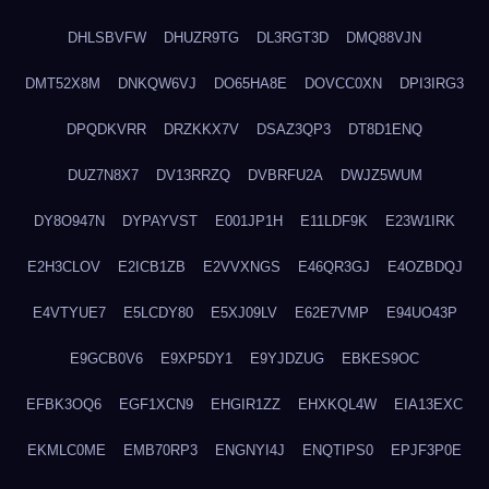
DHLSBVFW
DHUZR9TG
DL3RGT3D
DMQ88VJN
DMT52X8M
DNKQW6VJ
DO65HA8E
DOVCC0XN
DPI3IRG3
DPQDKVRR
DRZKKX7V
DSAZ3QP3
DT8D1ENQ
DUZ7N8X7
DV13RRZQ
DVBRFU2A
DWJZ5WUM
DY8O947N
DYPAYVST
E001JP1H
E11LDF9K
E23W1IRK
E2H3CLOV
E2ICB1ZB
E2VVXNGS
E46QR3GJ
E4OZBDQJ
E4VTYUE7
E5LCDY80
E5XJ09LV
E62E7VMP
E94UO43P
E9GCB0V6
E9XP5DY1
E9YJDZUG
EBKES9OC
EFBK3OQ6
EGF1XCN9
EHGIR1ZZ
EHXKQL4W
EIA13EXC
EKMLC0ME
EMB70RP3
ENGNYI4J
ENQTIPS0
EPJF3P0E