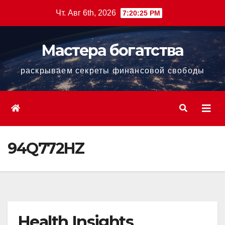
Перейти
Чт. Авг 6th, 2026
7:20:26 PM
к
содержанию
Мастера богатства
раскрываем секреты финансовой свободы
94Q772HZ
Health Insights