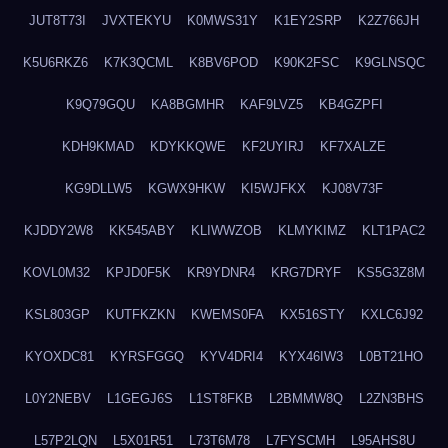
JUT8T73I
JVXTEKYU
K0MWS31Y
K1EY2SRP
K2Z766JH
K5U6RKZ6
K7K3QCML
K8BV6POD
K90K2FSC
K9GLNSQC
K9Q79GQU
KA8BGMHR
KAF9LVZ5
KB4GZPFI
KDH9KMAD
KDYKKQWE
KF2UYIRJ
KF7XALZE
KG9DLLW5
KGWX9HKW
KI5WJFKX
KJ08V73F
KJDDY2W8
KK545ABY
KLIWWZOB
KLMYKIMZ
KLT1PAC2
KOVL0M32
KPJD0F5K
KR9YDNR4
KRG7DRYF
KS5G3Z8M
KSL803GP
KUTFKZKN
KWEMS0FA
KX516STY
KXLC6J92
KYOXDC81
KYRSFGGQ
KYV4DRI4
KYX46IW3
L0BT21HO
L0Y2NEBV
L1GEGJ6S
L1ST8FKB
L2BMMW8Q
L2ZN3BHS
L57P2LQN
L5X01R51
L73T6M78
L7FYSCMH
L95AHS8U