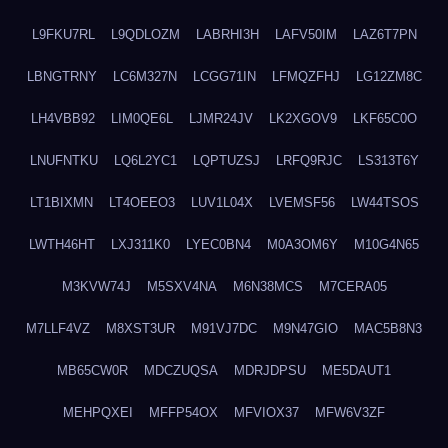
L9FKU7RL
L9QDLOZM
LABRHI3H
LAFV50IM
LAZ6T7PN
LBNGTRNY
LC6M327N
LCGG71IN
LFMQZFHJ
LG12ZM8C
LH4VBB92
LIM0QE6L
LJMR24JV
LK2XGOV9
LKF65C0O
LNUFNTKU
LQ6L2YC1
LQPTUZSJ
LRFQ9RJC
LS313T6Y
LT1BIXMN
LT4OEEO3
LUV1L04X
LVEMSF56
LW44TSOS
LWTH46HT
LXJ311K0
LYEC0BN4
M0A3OM6Y
M10G4N65
M3KVW74J
M5SXV4NA
M6N38MCS
M7CERA05
M7LLF4VZ
M8XST3UR
M91VJ7DC
M9N47GIO
MAC5B8N3
MB65CW0R
MDCZUQSA
MDRJDPSU
ME5DAUT1
MEHPQXEI
MFFP54OX
MFVIOX37
MFW6V3ZF