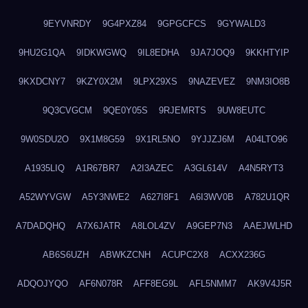
9EYVNRDY
9G4PXZ84
9GPGCFCS
9GYWALD3
9HU2G1QA
9IDKWGWQ
9IL8EDHA
9JA7JOQ9
9KKHTYIP
9KXDCNY7
9KZY0X2M
9LPX29XS
9NAZEVEZ
9NM3IO8B
9Q3CVGCM
9QE0Y05S
9RJEMRTS
9UW8EUTC
9W0SDU2O
9X1M8G59
9X1RL5NO
9YJJZJ6M
A04LTO96
A1935LIQ
A1R67BR7
A2I3AZEC
A3GL614V
A4N5RYT3
A52WYVGW
A5Y3NWE2
A627I8F1
A6I3WV0B
A782U1QR
A7DADQHQ
A7X6JATR
A8LOL4ZV
A9GEP7N3
AAEJWLHD
AB6S6UZH
ABWKZCNH
ACUPC2X8
ACXX236G
ADQOJYQO
AF6N078R
AFF8EG9L
AFL5NMM7
AK9V4J5R