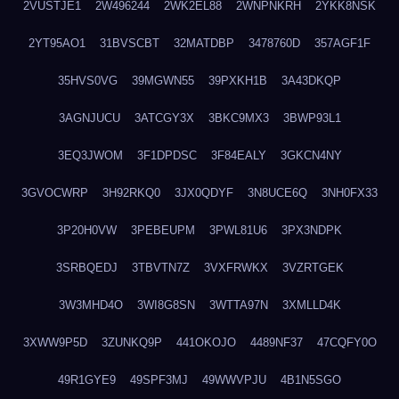
2VUSTJE1
2W496244
2WK2EL88
2WNPNKRH
2YKK8NSK
2YT95AO1
31BVSCBT
32MATDBP
3478760D
357AGF1F
35HVS0VG
39MGWN55
39PXKH1B
3A43DKQP
3AGNJUCU
3ATCGY3X
3BKC9MX3
3BWP93L1
3EQ3JWOM
3F1DPDSC
3F84EALY
3GKCN4NY
3GVOCWRP
3H92RKQ0
3JX0QDYF
3N8UCE6Q
3NH0FX33
3P20H0VW
3PEBEUPM
3PWL81U6
3PX3NDPK
3SRBQEDJ
3TBVTN7Z
3VXFRWKX
3VZRTGEK
3W3MHD4O
3WI8G8SN
3WTTA97N
3XMLLD4K
3XWW9P5D
3ZUNKQ9P
441OKOJO
4489NF37
47CQFY0O
49R1GYE9
49SPF3MJ
49WWVPJU
4B1N5SGO