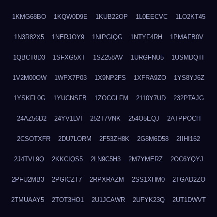
1KMG68BO
1KQW0D9E
1KUB22OP
1L0EECVC
1LO2KT45
1N3R82X5
1NERJOY9
1NIPGIQG
1NTYF4RH
1PMAFB0V
1QBCT8D3
1SFXG5XT
1SZ258AV
1URGFNU5
1USMDQTI
1V2M00OW
1WPX7P03
1X9NP2FS
1XFRA9ZO
1YS8YJ6Z
1YSKFL0G
1YUCNSFB
1ZOCGLFM
2110Y7UD
232PTAJG
24AZ56D2
24YV1LVI
252T7VNK
254O5EQJ
2ATPPOCH
2CSOTXFR
2DU7LORM
2F53ZH8K
2G8M6D58
2IIHI162
2J4TVL9Q
2KKCIQS5
2LN9C5H3
2M7YMERZ
2OC6YQYJ
2PFU2MB3
2PGICZT7
2RPXRAZM
2SS1XHM0
2TGAD2ZO
2TMUAAY5
2TOT3HO1
2U1JCAWR
2UFYK23Q
2UT1DWVT