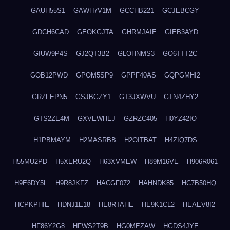
GAUH55S1
GAWH7V1M
GCCHB221
GCJEBCGY
GDCH6CAD
GEOKGJTA
GHRMJAIE
GIEB3AYD
GIUW9P4S
GJ2QT3B2
GLOHNMS3
GO6TTT2C
GOB12PWD
GPOM5SP9
GPPF40AS
GQPGMHI2
GRZFEPN5
GSJBGZY1
GT3JXWVU
GTN4ZHY2
GTS2ZE4M
GXVEWHEJ
GZRZC405
H0YZ42IO
H1PBMAYM
H2MASRBB
H2OITBAT
H4ZIQ7DS
H55MU2PD
H5XERU2Q
H63XVMEW
H89M16VE
H906R061
H9E6DY5L
H9R8JKFZ
HACGF072
HAHNDK85
HC7B50HQ
HCPKPHIE
HDNJ1E18
HE8RTAHE
HE9K1CL2
HEAEV8I2
HF86Y2G8
HFWS2T9B
HG0MEZAW
HGDS4JYE