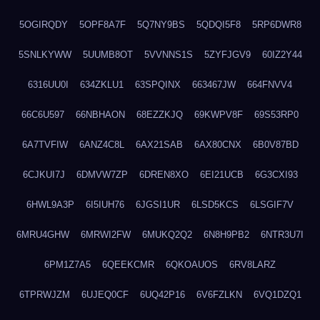
5OGIRQDY
5OPF8A7F
5Q7NY9BS
5QDQI5F8
5RP6DWR8
5SNLKYWW
5UUMB8OT
5VVNNS1S
5ZYFJGV9
60IZ2Y44
6316UU0I
634ZKLU1
63SPQINX
663467JW
664FNVV4
66C6U597
66NBHAON
68EZZKJQ
69KWPV8F
69S53RP0
6A7TVFIW
6ANZ4C8L
6AX21SAB
6AX80CNX
6B0V87BD
6CJKUI7J
6DMVW7ZP
6DREN8XO
6EI21UCB
6G3CXI93
6HWL9A3P
6I5IUH76
6JGSI1UR
6LSD5KCS
6LSGIF7V
6MRU4GHW
6MRWI2FW
6MUKQ2Q2
6N8H9PB2
6NTR3U7I
6PM1Z7A5
6QEEKCMR
6QKOAUOS
6RV8LARZ
6TPRWJZM
6UJEQ0CF
6UQ42P16
6V6FZLKN
6VQ1DZQ1