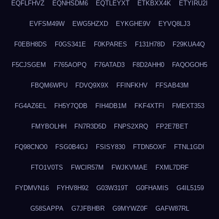
EQFLFHVZ
EQNHSDM6
EQTLEYXT
ETKBXX4K
ETYIRU2I
EVFSM49W
EWG5HZXD
EYKGHE9V
EYVQ8LJ3
F0EBH8DS
F0GS341E
F0KPARES
F131H78D
F29KUA4Q
F5CJSGEM
F765AOPQ
F76ATAD3
F8D2AHH0
FAQOGOH5
FBQM6WPU
FDVQ9X9X
FFINFKHV
FFSAB43M
FG4AZ6EL
FH5Y7QDB
FIH4DB1M
FKF4XTFI
FMEXT353
FMYBOLHH
FN7R3D5D
FNPS2XRQ
FP2E7BET
FQ98CNO0
FSG0B4GJ
FSISY830
FTDN5OXF
FTNL1GDI
FTO1V0TS
FWCIR57M
FWJKVMAE
FXML7DRF
FYDMVN16
FYHV8H92
G03W319T
G0FHAMIS
G4IL5159
G58SAPPA
G7JFBHBR
G9MYWZ0F
GAFW87RL