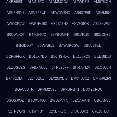
AKE369SK
ALN818FQ
ALNMMGQA
ALZWDEI8
AM6T8IQN
ARK5NSY6
ARV3FPUK
ARWDMB4X
AS63TE5K
ASI6MI04
AWOCPIA7
AWRHV163
AX22A8H0
AXVH3IQK
AZ26KW80
B0OWLK0T
B4TGHIUQ
B5PBGMHP
B61VF183
B83LODZ5
B8FJD3QY
B9V5N6US
BAWBPCGW
BBULS6EE
BCPQFPZX
BD10XYBD
BDLHG7DK
BE136RQ8
BEE98D8J
BEZUGCZG
BFBXAO56
BHP8Y6FF
BHR75HZV
BI1Q9U0N
BK4Y2DLN
BLV4BZUZ
BLX2MXBK
BM0YD7CZ
BM7M6ZF3
BOFCVSTR
BPMM2CY3
BPRBR6HH
BQXYURQU
BSOSJ00Z
BTO0O46Q
BWU2P7TC
BZQAAANI
C1RJ8N9V
C1TPQQNI
C1WIIIBY
C2NBFKJQ
C4UCLQK2
C70Z0TDQ