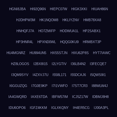
HGNI8JBA
HI92Q96N
HIEPC07W
HIGK3XKI
HIUAH86N
HJDHPW3M
HK1NQOM8
HKLIYZNV
HMB78XA8
HNHQFJ7A
HO7ZMIFP
HODWUA1L
HP2SABX1
HP3HNR4L
HPXND0WL
HQQG0KU9
HRMBXT3P
HU4MGNRZ
HU994UN5
HX55STJN
HXU62P8S
HYT7IAWC
HZ8LOGOS
I2BX8I15
I2LYGTIV
I36LB4N2
I3FECQE7
I3QM9SYV
I4ZXVJ7U
I558L171
I55DCAJ6
I5QWS9I1
I6GGUZQG
I7G0E9KP
I7I1VWFO
I7ST7CR3
I88WLW4J
IA4GWQRD
IAXE6TDA
IBFW57IM
ICJ5Z17W
IDBMJ8H8
IDU6OPO6
IGFZ4KKM
IGLXKQNY
IH4ER5CG
IJ00A3PL