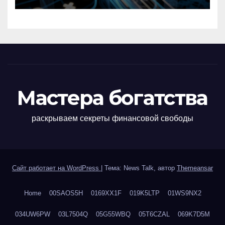
Мастера богатства
раскрываем секреты финансовой свободы
Сайт работает на WordPress
|
Тема: News Talk, автор
Themeansar
Home
00SAOS5H
0169XX1F
019K5LTP
01WS9NX2
034UW6PW
03L7504Q
05G55WBQ
05T6CZAL
069K7D5M