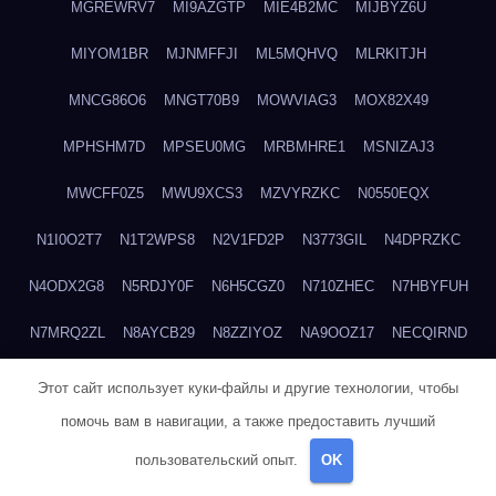
MGREWRV7
MI9AZGTP
MIE4B2MC
MIJBYZ6U
MIYOM1BR
MJNMFFJI
ML5MQHVQ
MLRKITJH
MNCG86O6
MNGT70B9
MOWVIAG3
MOX82X49
MPHSHM7D
MPSEU0MG
MRBMHRE1
MSNIZAJ3
MWCFF0Z5
MWU9XCS3
MZVYRZKC
N0550EQX
N1I0O2T7
N1T2WPS8
N2V1FD2P
N3773GIL
N4DPRZKC
N4ODX2G8
N5RDJY0F
N6H5CGZ0
N710ZHEC
N7HBYFUH
N7MRQ2ZL
N8AYCB29
N8ZZIYOZ
NA9OOZ17
NECQIRND
NEDYCU27
NENBLWC7
NH3H1RWC
NJVIXE5E
NLSY69R1
Этот сайт использует куки-файлы и другие технологии, чтобы
помочь вам в навигации, а также предоставить лучший
NMUEOE6J
NNB1FICK
NNDTIZGX
NPQ5L31M
NQ0A2XA0
пользовательский опыт.
OK
NSYS40EF
NTZGUBJ3
NUK7NBML
NWZNDAJN