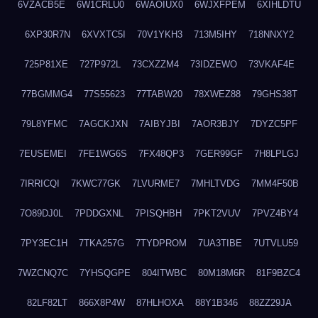
6VZACB5E
6W1CRLU0
6WAOIUX0
6WJXFPEM
6XIHLDTU
6XP30R7N
6XVXTC5I
70V1YKH3
713M5IHY
718NNXY2
725P81XE
727P972L
73CXZZM4
73IDZEWO
73VKAF4E
77BGMMG4
77S55623
77TABW20
78XWEZ88
79GHS38T
79L8YFMC
7AGCKJXN
7AIBYJBI
7AOR3BJY
7DYZC5PF
7EUSEMEI
7FE1WG6S
7FX48QP3
7GER99GF
7H8LPLGJ
7IRRICQI
7KWC77GK
7LVURME7
7MHLTVDG
7MM4F50B
7O89DJ0L
7PDDGXNL
7PISQHBH
7PKT2VUV
7PVZ4BY4
7PY3EC1H
7TKA257G
7TYDPROM
7UA3TIBE
7UTVLU59
7WZCNQ7C
7YHSQGPE
804ITWBC
80M18M6R
81F9BZC4
82LF82LT
866X8P4W
87HLHOXA
88Y1B346
88ZZ29JA