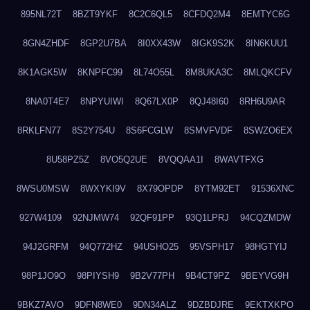
895NL72T
8BZT9YKF
8C2C6QL5
8CFDQ2M4
8EMTYC6G
8GN4ZHDF
8GP2U7BA
8I0XX43W
8IGK9S2K
8IN6KUU1
8K1AGK5W
8KNPFC99
8L74O55L
8M8UKA3C
8MLQKCFV
8NA0T4E7
8NPYUIWI
8Q67LX0P
8QJ48I60
8RH6U9AR
8RKLFN77
8S2Y754U
8S6FCGLW
8SMVFVDF
8SWZO6EX
8U58PZ5Z
8VO5Q2UE
8VQQAA1I
8WAVTFXG
8WSU0MSW
8WXYKI9V
8X79OPDP
8YTM92ET
91536XNC
927W4109
92NJMW74
92QF91PP
93Q1LPRJ
94CQZMDW
94J2GRFM
94Q772HZ
94USHO25
95VSPH17
98HGTYIJ
98P1JO9O
98PIYSH9
9B2V77PH
9B4CT9PZ
9BEYVG9H
9BKZ7AVO
9DFN8WE0
9DN34ALZ
9DZBDJRE
9EKTXKPO