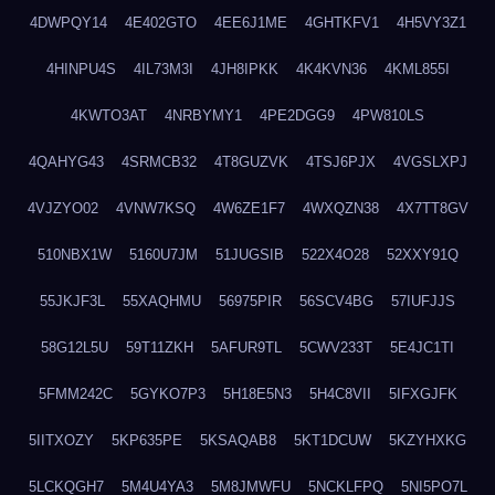
4DWPQY14
4E402GTO
4EE6J1ME
4GHTKFV1
4H5VY3Z1
4HINPU4S
4IL73M3I
4JH8IPKK
4K4KVN36
4KML855I
4KWTO3AT
4NRBYMY1
4PE2DGG9
4PW810LS
4QAHYG43
4SRMCB32
4T8GUZVK
4TSJ6PJX
4VGSLXPJ
4VJZYO02
4VNW7KSQ
4W6ZE1F7
4WXQZN38
4X7TT8GV
510NBX1W
5160U7JM
51JUGSIB
522X4O28
52XXY91Q
55JKJF3L
55XAQHMU
56975PIR
56SCV4BG
57IUFJJS
58G12L5U
59T11ZKH
5AFUR9TL
5CWV233T
5E4JC1TI
5FMM242C
5GYKO7P3
5H18E5N3
5H4C8VII
5IFXGJFK
5IITXOZY
5KP635PE
5KSAQAB8
5KT1DCUW
5KZYHXKG
5LCKQGH7
5M4U4YA3
5M8JMWFU
5NCKLFPQ
5NI5PO7L