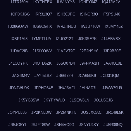
IJTRJ60M
IKYTHTEX
ILWINYY8
IONFY64Z
IQ4J2M2V
IQF0KJBG
IRR313Q7
ISH3CJPC
ISINGR3O
IT5PSU40
IU28GQAW
IUS9CGHX
IVRZHNUU
IWJU7T0W
IX3MY45Z
IXBR1AI8
IYMFTLUA
IZUO212T
J0K3SE7K
J14EBVSX
J1DAC2IB
J1SIYOWV
J1VJVT9F
J2E2NSH6
J3P9B30E
J4LCOYPK
J4OTD6ZK
J6SQ07B4
J9FFMA1H
JAA4O10E
JAGIIM4V
JAYI5LBZ
JB66I72H
JCA659K9
JCD31IQM
JDNJWU0K
JFPHG64E
JH4J6VFI
JHINAD7L
JJWW79U9
JK5YG3SW
JKYPYWUD
JLSEW8LN
JO1U5CJB
JOYPUJ85
JP2KNLDW
JPZMNKH5
JQSJXQAC
JR149L5K
JR5JO5YI
JRJFT89W
JSN4VO9G
JSNYU4KY
JU5R38NQ