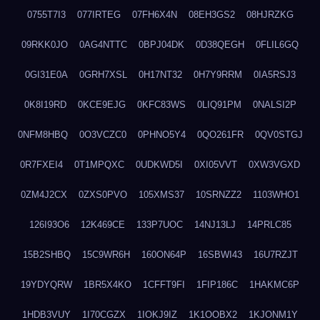
0755T7I3
077IRTEG
07FH6X4N
08EH3GS2
08HJRZKG
09RKK0JO
0AG4NTTC
0BPJ04DK
0D38QEGH
0FLIL6GQ
0GI31E0A
0GRH7XSL
0H17NT32
0H7Y9RRM
0IA5RSJ3
0K8I19RD
0KCE9EJG
0KFC83WS
0LIQ91PM
0NALSI2P
0NFM8HBQ
0O3VCZC0
0PHNO5Y4
0QO261FR
0QV0STGJ
0R7FXEI4
0T1MPQXC
0UDKWD5I
0XI05VVT
0XW3VGXD
0ZM4J2CX
0ZXS0PVO
105XMS37
10SRNZZ2
1103WHO1
126I93O6
12K469CE
133P7UOC
14NJ13LJ
14PRLC85
15B2SHBQ
15C9WR6H
160ON64P
16SBWI43
16U7RZJT
19YDYQRW
1BR5X4KO
1CFFT9FI
1FIP186C
1HAKMC6P
1HDB3VUY
1I70CGZX
1IOKJ9IZ
1K1OOBX2
1KJONM1Y