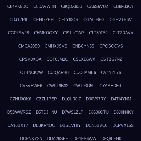
C84PK9DO
C8DAVWHN
C9QDX93U
CA6S6VUZ
CB9F33CY
CDJT7PIL
CEHI7ZEH
CELY834R
CGA098FG
CGEVTRIW
CGRLSVJ8
CHMKOOXY
CI91UGWP
CLT30F52
CLTZRAVV
CMCA20S0
CMHXJSVS
CNBCYN5S
CPQSOOVS
CPSK0XQA
CQT03M2C
CS1XD5WX
CSTBG7NZ
CTBNCK2W
CUIQAR9H
CUO8AME6
CV1YZL76
CV5VHWE6
CWPL9B32
CWT93G5L
CYAAHDEJ
CZNU9OK6
CZZL1PEP
D1QLR0I7
D30V97RY
D4TI4YNM
D5DWWRSZ
D5TDJHNU
D7WS1ZLP
D8636OTU
D8J0N4KY
DA16BXT7
DB3KR4OC
DBSEVHIY
DCN5BVC6
DCPVX15S
DCRNKY2N
DDA26SFE
DE1FS6WW
DFQILEH0