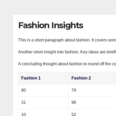
s
р
a
n
а
m
i
в
Fashion Insights
k
и
i
т
This is a short paragraph about fashion. It covers som
ь
Another short insight into fashion. Key ideas are brief
A concluding thought about fashion to round off the co
Fashion 1
Fashion 2
80
79
31
96
10
52