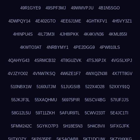
49R1GYE9
49SPF3MJ
49WWVPJU
4B1N5SGO
4DWPQY14
4E402GTO
4EE6J1ME
4GHTKFV1
4H5VY3Z1
4HINPU4S
4IL73M3I
4JH8IPKK
4K4KVN36
4KML855I
4KWTO3AT
4NRBYMY1
4PE2DGG9
4PW810LS
4QAHYG43
4SRMCB32
4T8GUZVK
4TSJ6PJX
4VGSLXPJ
4VJZYO02
4VNW7KSQ
4W6ZE1F7
4WXQZN38
4X7TT8GV
510NBX1W
5160U7JM
51JUGSIB
522X4O28
52XXY91Q
55JKJF3L
55XAQHMU
56975PIR
56SCV4BG
57IUFJJS
58G12L5U
59T11ZKH
5AFUR9TL
5CWV233T
5E4JC1TI
5FMM242C
5GYKO7P3
5H18E5N3
5H4C8VII
5IFXGJFK
5IITXOZY
5KP635PE
5KSAQAB8
5KT1DCUW
5KZYHXKG