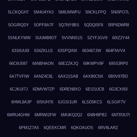
5LCKQGH7
5M4U4YA3
5M8JMWFU
5NCKLFPQ
5NI5PO7L
5OGIRQDY
5OPF8A7F
5Q7NY9BS
5QDQI5F8
5RP6DWR8
5SNLKYWW
5UUMB8OT
5VVNNS1S
5ZYFJGV9
60IZ2Y44
6316UU0I
634ZKLU1
63SPQINX
663467JW
664FNVV4
66C6U597
66NBHAON
68EZZKJQ
69KWPV8F
69S53RP0
6A7TVFIW
6ANZ4C8L
6AX21SAB
6AX80CNX
6B0V87BD
6CJKUI7J
6DMVW7ZP
6DREN8XO
6EI21UCB
6G3CXI93
6HWL9A3P
6I5IUH76
6JGSI1UR
6LSD5KCS
6LSGIF7V
6MRU4GHW
6MRWI2FW
6MUKQ2Q2
6N8H9PB2
6NTR3U7I
6PM1Z7A5
6QEEKCMR
6QKOAUOS
6RV8LARZ