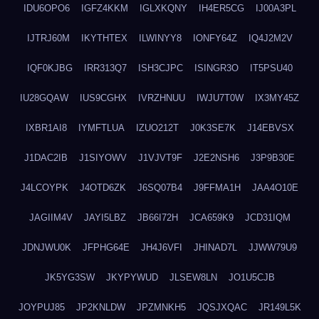
IDU6OPO6
IGFZ4KKM
IGLXKQNY
IH4ER5CG
IJ00A3PL
IJTRJ60M
IKYTHTEX
ILWINYY8
IONFY64Z
IQ4J2M2V
IQF0KJBG
IRR313Q7
ISH3CJPC
ISINGR3O
IT5PSU40
IU28GQAW
IUS9CGHX
IVRZHNUU
IWJU7T0W
IX3MY45Z
IXBR1AI8
IYMFTLUA
IZUO212T
J0K3SE7K
J14EBVSX
J1DAC2IB
J1SIYOWV
J1VJVT9F
J2E2NSH6
J3P9B30E
J4LCOYPK
J4OTD6ZK
J6SQ07B4
J9FFMA1H
JAA4O10E
JAGIIM4V
JAYI5LBZ
JB66I72H
JCA659K9
JCD31IQM
JDNJWU0K
JFPHG64E
JH4J6VFI
JHINAD7L
JJWW79U9
JK5YG3SW
JKYPYWUD
JLSEW8LN
JO1U5CJB
JOYPUJ85
JP2KNLDW
JPZMNKH5
JQSJXQAC
JR149L5K