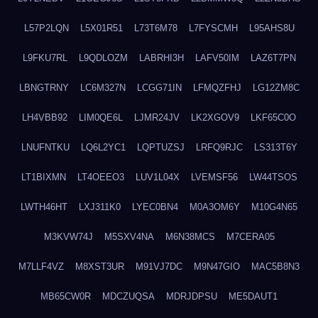
L57P2LQN
L5X01R51
L73T6M78
L7FYSCMH
L95AHS8U
L9FKU7RL
L9QDLOZM
LABRHI3H
LAFV50IM
LAZ6T7PN
LBNGTRNY
LC6M327N
LCGG71IN
LFMQZFHJ
LG12ZM8C
LH4VBB92
LIM0QE6L
LJMR24JV
LK2XGOV9
LKF65C0O
LNUFNTKU
LQ6L2YC1
LQPTUZSJ
LRFQ9RJC
LS313T6Y
LT1BIXMN
LT4OEEO3
LUV1L04X
LVEMSF56
LW44TSOS
LWTH46HT
LXJ311K0
LYEC0BN4
M0A3OM6Y
M10G4N65
M3KVW74J
M5SXV4NA
M6N38MCS
M7CERA05
M7LLF4VZ
M8XST3UR
M91VJ7DC
M9N47GIO
MAC5B8N3
MB65CW0R
MDCZUQSA
MDRJDPSU
ME5DAUT1