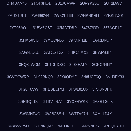
2TMUAAY5
2TOT3HO1
2U1JCAWR
2UFYK23Q
2UT1DWVT
2VUSTJE1
2W496244
2WK2EL88
2WNPNKRH
2YKK8NSK
2YT95AO1
31BVSCBT
32MATDBP
3478760D
357AGF1F
35HVS0VG
39MGWN55
39PXKH1B
3A43DKQP
3AGNJUCU
3ATCGY3X
3BKC9MX3
3BWP93L1
3EQ3JWOM
3F1DPDSC
3F84EALY
3GKCN4NY
3GVOCWRP
3H92RKQ0
3JX0QDYF
3N8UCE6Q
3NH0FX33
3P20H0VW
3PEBEUPM
3PWL81U6
3PX3NDPK
3SRBQEDJ
3TBVTN7Z
3VXFRWKX
3VZRTGEK
3W3MHD4O
3WI8G8SN
3WTTA97N
3XMLLD4K
3XWW9P5D
3ZUNKQ9P
441OKOJO
4489NF37
47CQFY0O