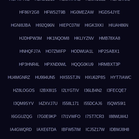
HF86Y2G8
HFWS2T9B
HG0MEZAW
HGDS4JYE
HGNI8JBA
HI92Q96N
HIEPC07W
HIGK3XKI
HIUAH86N
HJDHPW3M
HK1NQOM8
HKLIYZNV
HMB78XA8
HNHQFJ7A
HO7ZMIFP
HODWUA1L
HP2SABX1
HP3HNR4L
HPXND0WL
HQQG0KU9
HRMBXT3P
HU4MGNRZ
HU994UN5
HX55STJN
HXU62P8S
HYT7IAWC
HZ8LOGOS
I2BX8I15
I2LYGTIV
I36LB4N2
I3FECQE7
I3QM9SYV
I4ZXVJ7U
I558L171
I55DCAJ6
I5QWS9I1
I6GGUZQG
I7G0E9KP
I7I1VWFO
I7ST7CR3
I88WLW4J
IA4GWQRD
IAXE6TDA
IBFW57IM
ICJ5Z17W
IDBMJ8H8