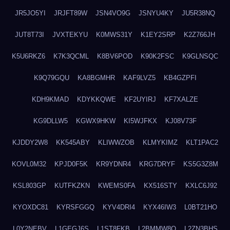
JR5JO5YI
JRJFT89W
JSN4VO9G
JSNYU4KY
JU5R38NQ
JUT8T73I
JVXTEKYU
K0MWS31Y
K1EY2SRP
K2Z766JH
K5U6RKZ6
K7K3QCML
K8BV6POD
K90K2FSC
K9GLNSQC
K9Q79GQU
KA8BGMHR
KAF9LVZ5
KB4GZPFI
KDH9KMAD
KDYKKQWE
KF2UYIRJ
KF7XALZE
KG9DLLW5
KGWX9HKW
KI5WJFKX
KJ08V73F
KJDDY2W8
KK545ABY
KLIWWZOB
KLMYKIMZ
KLT1PAC2
KOVL0M32
KPJD0F5K
KR9YDNR4
KRG7DRYF
KS5G3Z8M
KSL803GP
KUTFKZKN
KWEMS0FA
KX516STY
KXLC6J92
KYOXDC81
KYRSFGGQ
KYV4DRI4
KYX46IW3
L0BT21HO
L0Y2NEBV
L1GEGJ6S
L1ST8FKB
L2BMMW8Q
L2ZN3BHS