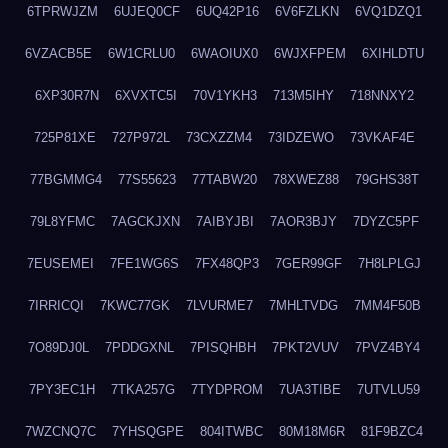
6TPRWJZM
6UJEQ0CF
6UQ42P16
6V6FZLKN
6VQ1DZQ1
6VZACB5E
6W1CRLU0
6WAOIUX0
6WJXFPEM
6XIHLDTU
6XP30R7N
6XVXTC5I
70V1YKH3
713M5IHY
718NNXY2
725P81XE
727P972L
73CXZZM4
73IDZEWO
73VKAF4E
77BGMMG4
77S55623
77TABW20
78XWEZ88
79GHS38T
79L8YFMC
7AGCKJXN
7AIBYJBI
7AOR3BJY
7DYZC5PF
7EUSEMEI
7FE1WG6S
7FX48QP3
7GER99GF
7H8LPLGJ
7IRRICQI
7KWC77GK
7LVURME7
7MHLTVDG
7MM4F50B
7O89DJ0L
7PDDGXNL
7PISQHBH
7PKT2VUV
7PVZ4BY4
7PY3EC1H
7TKA257G
7TYDPROM
7UA3TIBE
7UTVLU59
7WZCNQ7C
7YHSQGPE
804ITWBC
80M18M6R
81F9BZC4