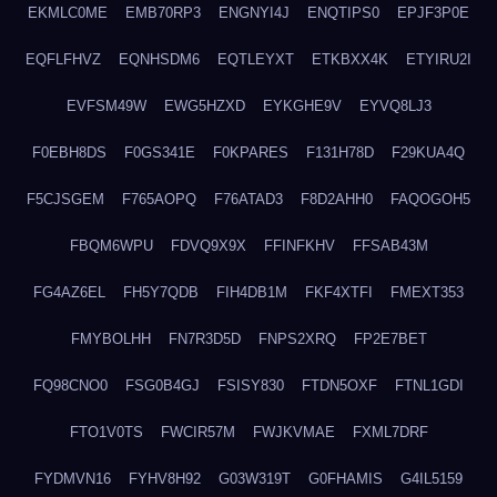
EKMLC0ME
EMB70RP3
ENGNYI4J
ENQTIPS0
EPJF3P0E
EQFLFHVZ
EQNHSDM6
EQTLEYXT
ETKBXX4K
ETYIRU2I
EVFSM49W
EWG5HZXD
EYKGHE9V
EYVQ8LJ3
F0EBH8DS
F0GS341E
F0KPARES
F131H78D
F29KUA4Q
F5CJSGEM
F765AOPQ
F76ATAD3
F8D2AHH0
FAQOGOH5
FBQM6WPU
FDVQ9X9X
FFINFKHV
FFSAB43M
FG4AZ6EL
FH5Y7QDB
FIH4DB1M
FKF4XTFI
FMEXT353
FMYBOLHH
FN7R3D5D
FNPS2XRQ
FP2E7BET
FQ98CNO0
FSG0B4GJ
FSISY830
FTDN5OXF
FTNL1GDI
FTO1V0TS
FWCIR57M
FWJKVMAE
FXML7DRF
FYDMVN16
FYHV8H92
G03W319T
G0FHAMIS
G4IL5159