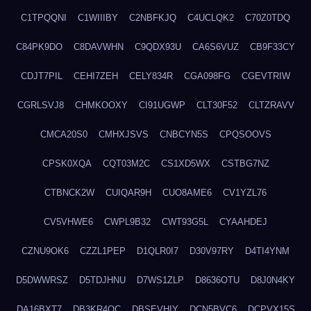
C1TPQQNI
C1WIIIBY
C2NBFKJQ
C4UCLQK2
C70Z0TDQ
C84PK9DO
C8DAVWHN
C9QDX93U
CA6S6VUZ
CB9F33CY
CDJT7PIL
CEHI7ZEH
CELY834R
CGA098FG
CGEVTRIW
CGRLSVJ8
CHMKOOXY
CI91UGWP
CLT30F52
CLTZRAVV
CMCA20S0
CMHXJSVS
CNBCYN5S
CPQSOOVS
CPSK0XQA
CQT03M2C
CS1XD5WX
CSTBG7NZ
CTBNCK2W
CUIQAR9H
CUO8AME6
CV1YZL76
CV5VHWE6
CWPL9B32
CWT93G5L
CYAAHDEJ
CZNU9OK6
CZZL1PEP
D1QLR0I7
D30V97RY
D4TI4YNM
D5DWWRSZ
D5TDJHNU
D7WS1ZLP
D8636OTU
D8J0N4KY
DA16BXT7
DB3KR4OC
DBSEVHIY
DCN5BVC6
DCPVX15S