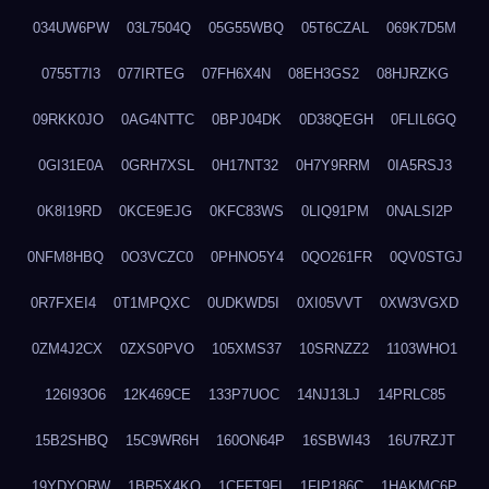
034UW6PW
03L7504Q
05G55WBQ
05T6CZAL
069K7D5M
0755T7I3
077IRTEG
07FH6X4N
08EH3GS2
08HJRZKG
09RKK0JO
0AG4NTTC
0BPJ04DK
0D38QEGH
0FLIL6GQ
0GI31E0A
0GRH7XSL
0H17NT32
0H7Y9RRM
0IA5RSJ3
0K8I19RD
0KCE9EJG
0KFC83WS
0LIQ91PM
0NALSI2P
0NFM8HBQ
0O3VCZC0
0PHNO5Y4
0QO261FR
0QV0STGJ
0R7FXEI4
0T1MPQXC
0UDKWD5I
0XI05VVT
0XW3VGXD
0ZM4J2CX
0ZXS0PVO
105XMS37
10SRNZZ2
1103WHO1
126I93O6
12K469CE
133P7UOC
14NJ13LJ
14PRLC85
15B2SHBQ
15C9WR6H
160ON64P
16SBWI43
16U7RZJT
19YDYQRW
1BR5X4KO
1CFFT9FI
1FIP186C
1HAKMC6P