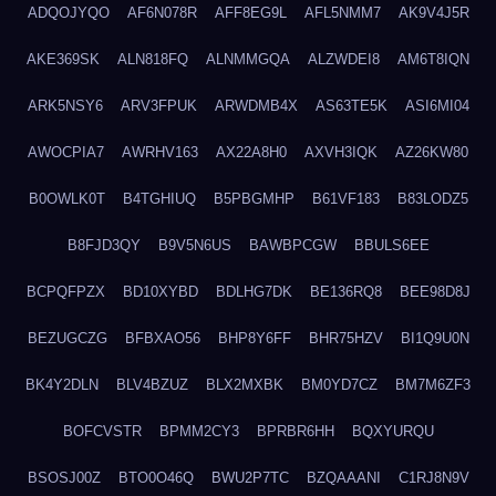
ADQOJYQO
AF6N078R
AFF8EG9L
AFL5NMM7
AK9V4J5R
AKE369SK
ALN818FQ
ALNMMGQA
ALZWDEI8
AM6T8IQN
ARK5NSY6
ARV3FPUK
ARWDMB4X
AS63TE5K
ASI6MI04
AWOCPIA7
AWRHV163
AX22A8H0
AXVH3IQK
AZ26KW80
B0OWLK0T
B4TGHIUQ
B5PBGMHP
B61VF183
B83LODZ5
B8FJD3QY
B9V5N6US
BAWBPCGW
BBULS6EE
BCPQFPZX
BD10XYBD
BDLHG7DK
BE136RQ8
BEE98D8J
BEZUGCZG
BFBXAO56
BHP8Y6FF
BHR75HZV
BI1Q9U0N
BK4Y2DLN
BLV4BZUZ
BLX2MXBK
BM0YD7CZ
BM7M6ZF3
BOFCVSTR
BPMM2CY3
BPRBR6HH
BQXYURQU
BSOSJ00Z
BTO0O46Q
BWU2P7TC
BZQAAANI
C1RJ8N9V