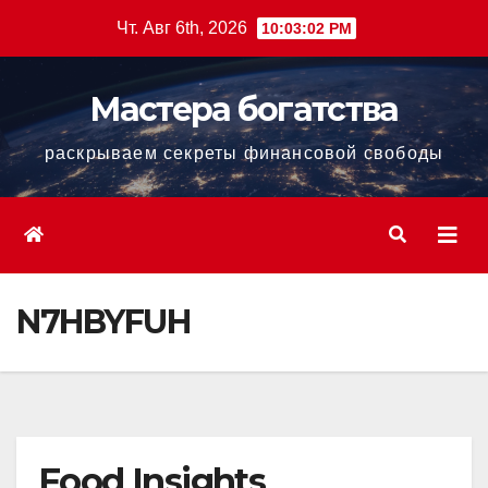
Перейти
Чт. Авг 6th, 2026
10:03:03 PM
к
содержанию
Мастера богатства
раскрываем секреты финансовой свободы
N7HBYFUH
Food Insights