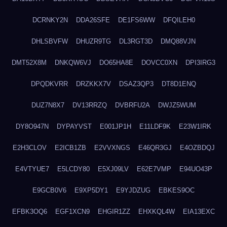
DCRNKY2N
DDA26SFE
DE1FS6WW
DFQILEH0
DHLSBVFW
DHUZR9TG
DL3RGT3D
DMQ88VJN
DMT52X8M
DNKQW6VJ
DO65HA8E
DOVCC0XN
DPI3IRG3
DPQDKVRR
DRZKKX7V
DSAZ3QP3
DT8D1ENQ
DUZ7N8X7
DV13RRZQ
DVBRFU2A
DWJZ5WUM
DY8O947N
DYPAYVST
E001JP1H
E11LDF9K
E23W1IRK
E2H3CLOV
E2ICB1ZB
E2VVXNGS
E46QR3GJ
E4OZBDQJ
E4VTYUE7
E5LCDY80
E5XJ09LV
E62E7VMP
E94UO43P
E9GCB0V6
E9XP5DY1
E9YJDZUG
EBKES9OC
EFBK3OQ6
EGF1XCN9
EHGIR1ZZ
EHXKQL4W
EIA13EXC