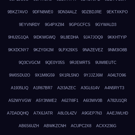
9BKZ7AVO
9DFN8WE0
9DN34ALZ
9DZBDJRE
9EKTXKPO
9EYVNRDY
9G4PXZ84
9GPGCFCS
9GYWALD3
9HU2G1QA
9IDKWGWQ
9IL8EDHA
9JA7JOQ9
9KKHTYIP
9KXDCNY7
9KZY0X2M
9LPX29XS
9NAZEVEZ
9NM3IO8B
9Q3CVGCM
9QE0Y05S
9RJEMRTS
9UW8EUTC
9W0SDU2O
9X1M8G59
9X1RL5NO
9YJJZJ6M
A04LTO96
A1935LIQ
A1R67BR7
A2I3AZEC
A3GL614V
A4N5RYT3
A52WYVGW
A5Y3NWE2
A627I8F1
A6I3WV0B
A782U1QR
A7DADQHQ
A7X6JATR
A8LOL4ZV
A9GEP7N3
AAEJWLHD
AB6S6UZH
ABWKZCNH
ACUPC2X8
ACXX236G