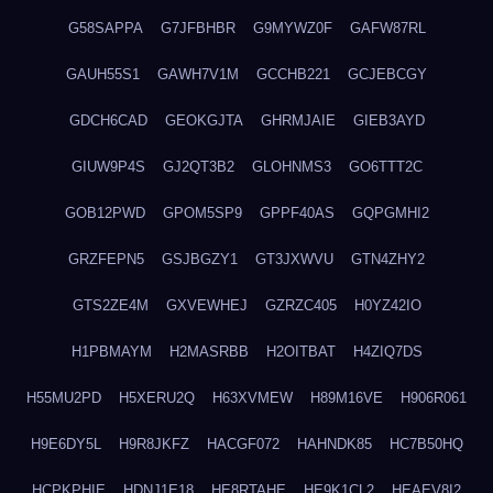
G58SAPPA
G7JFBHBR
G9MYWZ0F
GAFW87RL
GAUH55S1
GAWH7V1M
GCCHB221
GCJEBCGY
GDCH6CAD
GEOKGJTA
GHRMJAIE
GIEB3AYD
GIUW9P4S
GJ2QT3B2
GLOHNMS3
GO6TTT2C
GOB12PWD
GPOM5SP9
GPPF40AS
GQPGMHI2
GRZFEPN5
GSJBGZY1
GT3JXWVU
GTN4ZHY2
GTS2ZE4M
GXVEWHEJ
GZRZC405
H0YZ42IO
H1PBMAYM
H2MASRBB
H2OITBAT
H4ZIQ7DS
H55MU2PD
H5XERU2Q
H63XVMEW
H89M16VE
H906R061
H9E6DY5L
H9R8JKFZ
HACGF072
HAHNDK85
HC7B50HQ
HCPKPHIE
HDNJ1E18
HE8RTAHE
HE9K1CL2
HEAEV8I2