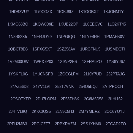
1HDB3VUY
1I70CGZX
1IOKJ9IZ
1K1OOBX2
1KJONM1Y
1KMG68BO
1KQW0D9E
1KUB22OP
1L0EECVC
1LO2KT45
1N3R82X5
1NERJOY9
1NIPGIQG
1NTYF4RH
1PMAFB0V
1QBCT8D3
1SFXG5XT
1SZ258AV
1URGFNU5
1USMDQTI
1V2M00OW
1WPX7P03
1X9NP2FS
1XFRA9ZO
1YS8YJ6Z
1YSKFL0G
1YUCNSFB
1ZOCGLFM
2110Y7UD
232PTAJG
24AZ56D2
24YV1LVI
252T7VNK
254O5EQJ
2ATPPOCH
2CSOTXFR
2DU7LORM
2F53ZH8K
2G8M6D58
2IIHI162
2J4TVL9Q
2KKCIQS5
2LN9C5H3
2M7YMERZ
2OC6YQYJ
2PFU2MB3
2PGICZT7
2RPXRAZM
2SS1XHM0
2TGAD2ZO