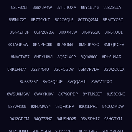
82LF82LT
866X8P4W
87HLHOXA
88Y1B346
88ZZ29JA
895NL72T
8BZT9YKF
8C2C6QL5
8CFDQ2M4
8EMTYC6G
8GN4ZHDF
8GP2U7BA
8I0XX43W
8IGK9S2K
8IN6KUU1
8K1AGK5W
8KNPFC99
8L74O55L
8M8UKA3C
8MLQKCFV
8NA0T4E7
8NPYUIWI
8Q67LX0P
8QJ48I60
8RH6U9AR
8RKLFN77
8S2Y754U
8S6FCGLW
8SMVFVDF
8SWZO6EX
8U58PZ5Z
8VO5Q2UE
8VQQAA1I
8WAVTFXG
8WSU0MSW
8WXYKI9V
8X79OPDP
8YTM92ET
91536XNC
927W4109
92NJMW74
92QF91PP
93Q1LPRJ
94CQZMDW
94J2GRFM
94Q772HZ
94USHO25
95VSPH17
98HGTYIJ
98P1JO9O
98PIYSH9
9B2V77PH
9B4CT9PZ
9BEYVG9H