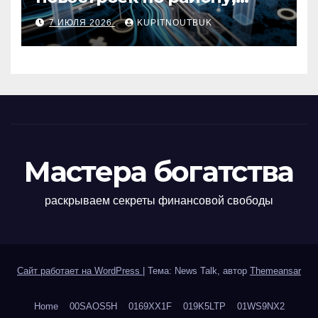
метро, площади и сроку
7 ИЮЛЯ 2026
KUPITNOUTBUK
сдачи
Мастера богатства
раскрываем секреты финансовой свободы
Сайт работает на WordPress
|
Тема: News Talk, автор
Themeansar
Home
00SAOS5H
0169XX1F
019K5LTP
01WS9NX2