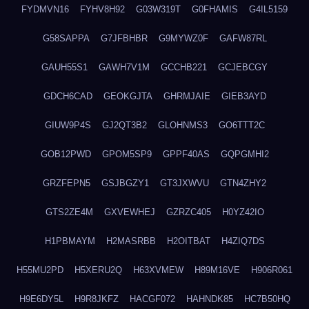
FYDMVN16
FYHV8H92
G03W319T
G0FHAMIS
G4IL5159
G58SAPPA
G7JFBHBR
G9MYWZ0F
GAFW87RL
GAUH55S1
GAWH7V1M
GCCHB221
GCJEBCGY
GDCH6CAD
GEOKGJTA
GHRMJAIE
GIEB3AYD
GIUW9P4S
GJ2QT3B2
GLOHNMS3
GO6TTT2C
GOB12PWD
GPOM5SP9
GPPF40AS
GQPGMHI2
GRZFEPN5
GSJBGZY1
GT3JXWVU
GTN4ZHY2
GTS2ZE4M
GXVEWHEJ
GZRZC405
H0YZ42IO
H1PBMAYM
H2MASRBB
H2OITBAT
H4ZIQ7DS
H55MU2PD
H5XERU2Q
H63XVMEW
H89M16VE
H906R061
H9E6DY5L
H9R8JKFZ
HACGF072
HAHNDK85
HC7B50HQ