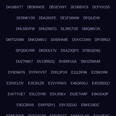
DA16BXT7
DB3KR4OC
DBSEVHIY
DCN5BVC6
DCPVX15S
DCRNKY2N
DDA26SFE
DE1FS6WW
DFQILEH0
DHLSBVFW
DHUZR9TG
DL3RGT3D
DMQ88VJN
DMT52X8M
DNKQW6VJ
DO65HA8E
DOVCC0XN
DPI3IRG3
DPQDKVRR
DRZKKX7V
DSAZ3QP3
DT8D1ENQ
DUZ7N8X7
DV13RRZQ
DVBRFU2A
DWJZ5WUM
DY8O947N
DYPAYVST
E001JP1H
E11LDF9K
E23W1IRK
E2H3CLOV
E2ICB1ZB
E2VVXNGS
E46QR3GJ
E4OZBDQJ
E4VTYUE7
E5LCDY80
E5XJ09LV
E62E7VMP
E94UO43P
E9GCB0V6
E9XP5DY1
E9YJDZUG
EBKES9OC
EFBK3OQ6
EGF1XCN9
EHGIR1ZZ
EHXKQL4W
EIA13EXC