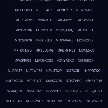
MEHPQXEI
MFFP54OX
MFVIOX37
MFW6V3ZF
MGREWRV7
MI9AZGTP
MIE4B2MC
MIJBYZ6U
MIYOM1BR
MJNMFFJI
ML5MQHVQ
MLRKITJH
MNCG86O6
MNGT70B9
MOWVIAG3
MOX82X49
MPHSHM7D
MPSEU0MG
MRBMHRE1
MSNIZAJ3
MWCFF0Z5
MWU9XCS3
MZVYRZKC
N0550EQX
N1I0O2T7
N1T2WPS8
N2V1FD2P
N3773GIL
N4DPRZKC
N4ODX2G8
N5RDJY0F
N6H5CGZ0
N710ZHEC
N7HBYFUH
N7MRQ2ZL
N8AYCB29
N8ZZIYOZ
NA9OOZ17
NECQIRND
NEDYCU27
NENBLWC7
NH3H1RWC
NJVIXE5E
NLSY69R1