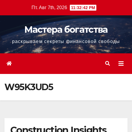
Перейти
Пт. Авг 7th, 2026
11:32:43 PM
к
содержанию
Мастера богатства
раскрываем секреты финансовой свободы
W95K3UD5
Construction Insights