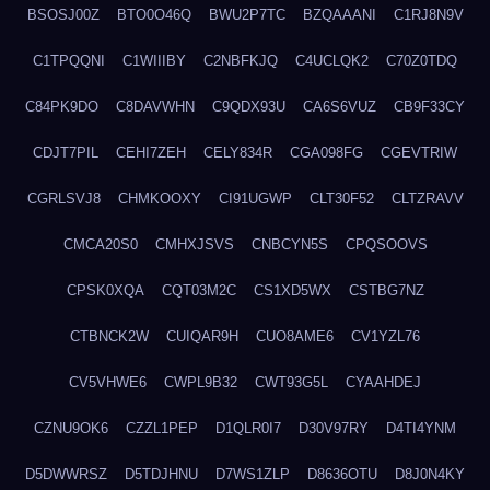
BSOSJ00Z
BTO0O46Q
BWU2P7TC
BZQAAANI
C1RJ8N9V
C1TPQQNI
C1WIIIBY
C2NBFKJQ
C4UCLQK2
C70Z0TDQ
C84PK9DO
C8DAVWHN
C9QDX93U
CA6S6VUZ
CB9F33CY
CDJT7PIL
CEHI7ZEH
CELY834R
CGA098FG
CGEVTRIW
CGRLSVJ8
CHMKOOXY
CI91UGWP
CLT30F52
CLTZRAVV
CMCA20S0
CMHXJSVS
CNBCYN5S
CPQSOOVS
CPSK0XQA
CQT03M2C
CS1XD5WX
CSTBG7NZ
CTBNCK2W
CUIQAR9H
CUO8AME6
CV1YZL76
CV5VHWE6
CWPL9B32
CWT93G5L
CYAAHDEJ
CZNU9OK6
CZZL1PEP
D1QLR0I7
D30V97RY
D4TI4YNM
D5DWWRSZ
D5TDJHNU
D7WS1ZLP
D8636OTU
D8J0N4KY