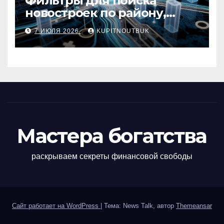
Фильтры для поиска
новостроек по району,
метро, площади и сроку
7 ИЮЛЯ 2026
KUPITNOUTBUK
сдачи
Мастера богатства
раскрываем секреты финансовой свободы
Сайт работает на WordPress
|
Тема: News Talk, автор
Themeansar