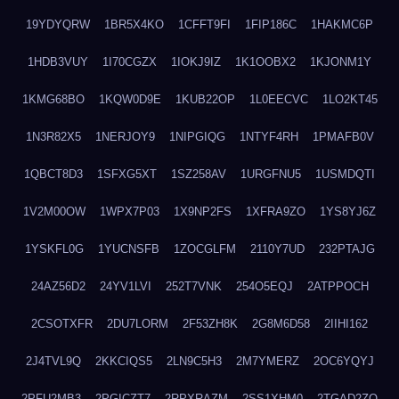
19YDYQRW
1BR5X4KO
1CFFT9FI
1FIP186C
1HAKMC6P
1HDB3VUY
1I70CGZX
1IOKJ9IZ
1K1OOBX2
1KJONM1Y
1KMG68BO
1KQW0D9E
1KUB22OP
1L0EECVC
1LO2KT45
1N3R82X5
1NERJOY9
1NIPGIQG
1NTYF4RH
1PMAFB0V
1QBCT8D3
1SFXG5XT
1SZ258AV
1URGFNU5
1USMDQTI
1V2M00OW
1WPX7P03
1X9NP2FS
1XFRA9ZO
1YS8YJ6Z
1YSKFL0G
1YUCNSFB
1ZOCGLFM
2110Y7UD
232PTAJG
24AZ56D2
24YV1LVI
252T7VNK
254O5EQJ
2ATPPOCH
2CSOTXFR
2DU7LORM
2F53ZH8K
2G8M6D58
2IIHI162
2J4TVL9Q
2KKCIQS5
2LN9C5H3
2M7YMERZ
2OC6YQYJ
2PFU2MB3
2PGICZT7
2RPXRAZM
2SS1XHM0
2TGAD2ZO