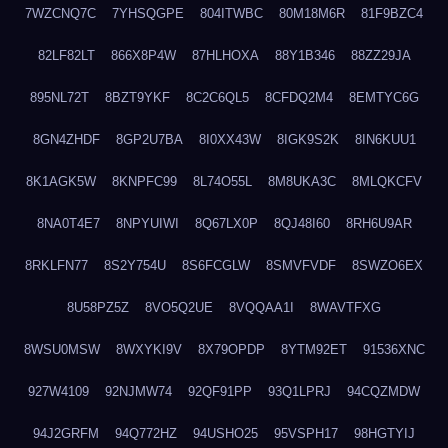
7WZCNQ7C
7YHSQGPE
804ITWBC
80M18M6R
81F9BZC4
82LF82LT
866X8P4W
87HLHOXA
88Y1B346
88ZZ29JA
895NL72T
8BZT9YKF
8C2C6QL5
8CFDQ2M4
8EMTYC6G
8GN4ZHDF
8GP2U7BA
8I0XX43W
8IGK9S2K
8IN6KUU1
8K1AGK5W
8KNPFC99
8L74O55L
8M8UKA3C
8MLQKCFV
8NA0T4E7
8NPYUIWI
8Q67LX0P
8QJ48I60
8RH6U9AR
8RKLFN77
8S2Y754U
8S6FCGLW
8SMVFVDF
8SWZO6EX
8U58PZ5Z
8VO5Q2UE
8VQQAA1I
8WAVTFXG
8WSU0MSW
8WXYKI9V
8X79OPDP
8YTM92ET
91536XNC
927W4109
92NJMW74
92QF91PP
93Q1LPRJ
94CQZMDW
94J2GRFM
94Q772HZ
94USHO25
95VSPH17
98HGTYIJ