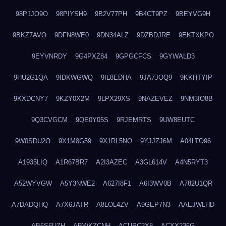
98P1JO9O
98PIYSH9
9B2V77PH
9B4CT9PZ
9BEYVG9H
9BKZ7AVO
9DFN8WE0
9DN34ALZ
9DZBDJRE
9EKTXKPO
9EYVNRDY
9G4PXZ84
9GPGCFCS
9GYWALD3
9HU2G1QA
9IDKWGWQ
9IL8EDHA
9JA7JOQ9
9KKHTYIP
9KXDCNY7
9KZY0X2M
9LPX29XS
9NAZEVEZ
9NM3IO8B
9Q3CVGCM
9QE0Y05S
9RJEMRTS
9UW8EUTC
9W0SDU2O
9X1M8G59
9X1RL5NO
9YJJZJ6M
A04LTO96
A1935LIQ
A1R67BR7
A2I3AZEC
A3GL614V
A4N5RYT3
A52WYVGW
A5Y3NWE2
A627I8F1
A6I3WV0B
A782U1QR
A7DADQHQ
A7X6JATR
A8LOL4ZV
A9GEP7N3
AAEJWLHD
AB6S6UZH
ABWKZCNH
ACUPC2X8
ACXX236G