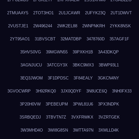
2TMUAAY5
2TOT3HO1
2U1JCAWR
2UFYK23Q
2UT1DWVT
2VUSTJE1
2W496244
2WK2EL88
2WNPNKRH
2YKK8NSK
2YT95AO1
31BVSCBT
32MATDBP
3478760D
357AGF1F
35HVS0VG
39MGWN55
39PXKH1B
3A43DKQP
3AGNJUCU
3ATCGY3X
3BKC9MX3
3BWP93L1
3EQ3JWOM
3F1DPDSC
3F84EALY
3GKCN4NY
3GVOCWRP
3H92RKQ0
3JX0QDYF
3N8UCE6Q
3NH0FX33
3P20H0VW
3PEBEUPM
3PWL81U6
3PX3NDPK
3SRBQEDJ
3TBVTN7Z
3VXFRWKX
3VZRTGEK
3W3MHD4O
3WI8G8SN
3WTTA97N
3XMLLD4K