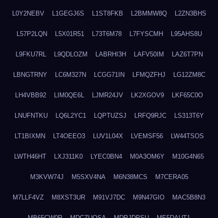
L0Y2NEBV
L1GEGJ6S
L1ST8FKB
L2BMMW8Q
L2ZN3BHS
L57P2LQN
L5X01R51
L73T6M78
L7FYSCMH
L95AHS8U
L9FKU7RL
L9QDLOZM
LABRHI3H
LAFV50IM
LAZ6T7PN
LBNGTRNY
LC6M327N
LCGG71IN
LFMQZFHJ
LG12ZM8C
LH4VBB92
LIM0QE6L
LJMR24JV
LK2XGOV9
LKF65C0O
LNUFNTKU
LQ6L2YC1
LQPTUZSJ
LRFQ9RJC
LS313T6Y
LT1BIXMN
LT4OEEO3
LUV1L04X
LVEMSF56
LW44TSOS
LWTH46HT
LXJ311K0
LYEC0BN4
M0A3OM6Y
M10G4N65
M3KVW74J
M5SXV4NA
M6N38MCS
M7CERA05
M7LLF4VZ
M8XST3UR
M91VJ7DC
M9N47GIO
MAC5B8N3
MB65CW0R
MDCZUQSA
MDRJDPSU
ME5DAUT1