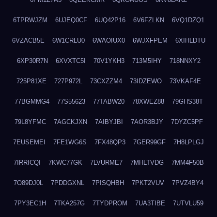
6TPRWJZM
6UJEQ0CF
6UQ42P16
6V6FZLKN
6VQ1DZQ1
6VZACB5E
6W1CRLU0
6WAOIUX0
6WJXFPEM
6XIHLDTU
6XP30R7N
6XVXTC5I
70V1YKH3
713M5IHY
718NNXY2
725P81XE
727P972L
73CXZZM4
73IDZEWO
73VKAF4E
77BGMMG4
77S55623
77TABW20
78XWEZ88
79GHS38T
79L8YFMC
7AGCKJXN
7AIBYJBI
7AOR3BJY
7DYZC5PF
7EUSEMEI
7FE1WG6S
7FX48QP3
7GER99GF
7H8LPLGJ
7IRRICQI
7KWC77GK
7LVURME7
7MHLTVDG
7MM4F50B
7O89DJ0L
7PDDGXNL
7PISQHBH
7PKT2VUV
7PVZ4BY4
7PY3EC1H
7TKA257G
7TYDPROM
7UA3TIBE
7UTVLU59