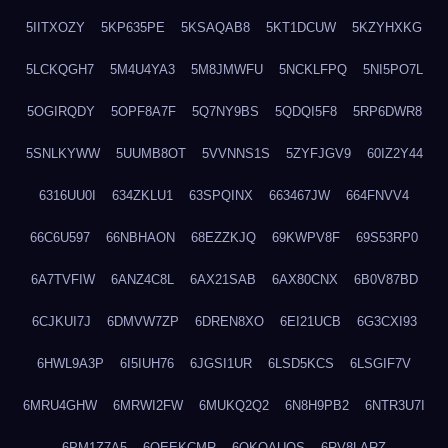
5IITXOZY
5KP635PE
5KSAQAB8
5KT1DCUW
5KZYHXKG
5LCKQGH7
5M4U4YA3
5M8JMWFU
5NCKLFPQ
5NI5PO7L
5OGIRQDY
5OPF8A7F
5Q7NY9BS
5QDQI5F8
5RP6DWR8
5SNLKYWW
5UUMB8OT
5VVNNS1S
5ZYFJGV9
60IZ2Y44
6316UU0I
634ZKLU1
63SPQINX
663467JW
664FNVV4
66C6U597
66NBHAON
68EZZKJQ
69KWPV8F
69S53RP0
6A7TVFIW
6ANZ4C8L
6AX21SAB
6AX80CNX
6B0V87BD
6CJKUI7J
6DMVW7ZP
6DREN8XO
6EI21UCB
6G3CXI93
6HWL9A3P
6I5IUH76
6JGSI1UR
6LSD5KCS
6LSGIF7V
6MRU4GHW
6MRWI2FW
6MUKQ2Q2
6N8H9PB2
6NTR3U7I
6PM1Z7A5
6QEEKCMR
6QKOAUOS
6RV8LARZ