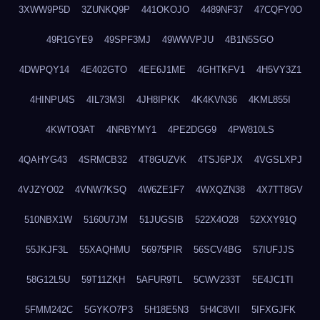
3XWW9P5D
3ZUNKQ9P
441OKOJO
4489NF37
47CQFY0O
49R1GYE9
49SPF3MJ
49WWVPJU
4B1N5SGO
4DWPQY14
4E402GTO
4EE6J1ME
4GHTKFV1
4H5VY3Z1
4HINPU4S
4IL73M3I
4JH8IPKK
4K4KVN36
4KML855I
4KWTO3AT
4NRBYMY1
4PE2DGG9
4PW810LS
4QAHYG43
4SRMCB32
4T8GUZVK
4TSJ6PJX
4VGSLXPJ
4VJZYO02
4VNW7KSQ
4W6ZE1F7
4WXQZN38
4X7TT8GV
510NBX1W
5160U7JM
51JUGSIB
522X4O28
52XXY91Q
55JKJF3L
55XAQHMU
56975PIR
56SCV4BG
57IUFJJS
58G12L5U
59T11ZKH
5AFUR9TL
5CWV233T
5E4JC1TI
5FMM242C
5GYKO7P3
5H18E5N3
5H4C8VII
5IFXGJFK