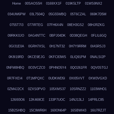
Home
00SAOS5H
0169XX1F
019K5LTP
01WS9NX2
034UW6PW
03L7504Q
05G55WBQ
05T6CZAL
069K7D5M
0755T7I3
077IRTEG
07FH6X4N
08EH3GS2
08HJRZKG
09RKK0JO
0AG4NTTC
0BPJ04DK
0D38QEGH
0FLIL6GQ
0GI31E0A
0GRH7XSL
0H17NT32
0H7Y9RRM
0IA5RSJ3
0K8I19RD
0KCE9EJG
0KFC83WS
0LIQ91PM
0NALSI2P
0NFM8HBQ
0O3VCZC0
0PHNO5Y4
0QO261FR
0QV0STGJ
0R7FXEI4
0T1MPQXC
0UDKWD5I
0XI05VVT
0XW3VGXD
0ZM4J2CX
0ZXS0PVO
105XMS37
10SRNZZ2
1103WHO1
126I93O6
12K469CE
133P7UOC
14NJ13LJ
14PRLC85
15B2SHBQ
15C9WR6H
160ON64P
16SBWI43
16U7RZJT