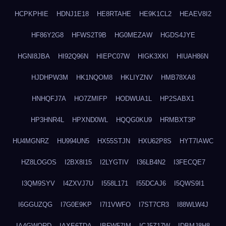
HCPKPHIE
HDNJ1E18
HE8RTAHE
HE9K1CL2
HEAEV8I2
HF86Y2G8
HFWS2T9B
HG0MEZAW
HGDS4JYE
HGNI8JBA
HI92Q96N
HIEPC07W
HIGK3XKI
HIUAH86N
HJDHPW3M
HK1NQOM8
HKLIYZNV
HMB78XA8
HNHQFJ7A
HO7ZMIFP
HODWUA1L
HP2SABX1
HP3HNR4L
HPXND0WL
HQQG0KU9
HRMBXT3P
HU4MGNRZ
HU994UN5
HX55STJN
HXU62P8S
HYT7IAWC
HZ8LOGOS
I2BX8I15
I2LYGTIV
I36LB4N2
I3FECQE7
I3QM9SYV
I4ZXVJ7U
I558L171
I55DCAJ6
I5QWS9I1
I6GGUZQG
I7G0E9KP
I7I1VWFO
I7ST7CR3
I88WLW4J
IA4GWQRD
IAXE6TDA
IBFW57IM
ICJ5Z17W
IDBMJ8H8