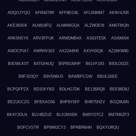
ADQOJYQO
AF6N078R
AFF8EG9L
AFL5NMM7
AK9V4J5R
AKE369SK
ALN818FQ
ALNMMGQA
ALZWDEI8
AM6T8IQN
ARK5NSY6
ARV3FPUK
ARWDMB4X
AS63TE5K
ASI6MI04
AWOCPIA7
AWRHV163
AX22A8H0
AXVH3IQK
AZ26KW80
B0OWLK0T
B4TGHIUQ
B5PBGMHP
B61VF183
B83LODZ5
B8FJD3QY
B9V5N6US
BAWBPCGW
BBULS6EE
BCPQFPZX
BD10XYBD
BDLHG7DK
BE136RQ8
BEE98D8J
BEZUGCZG
BFBXAO56
BHP8Y6FF
BHR75HZV
BI1Q9U0N
BK4Y2DLN
BLV4BZUZ
BLX2MXBK
BM0YD7CZ
BM7M6ZF3
BOFCVSTR
BPMM2CY3
BPRBR6HH
BQXYURQU