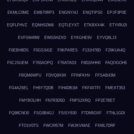
EKMLC0ME
EMB70RP3
ENGNYI4J
ENQTIPS0
EPJF3P0E
EQFLFHVZ
EQNHSDM6
EQTLEYXT
ETKBXX4K
ETYIRU2I
EVFSM49W
EWG5HZXD
EYKGHE9V
EYVQ8LJ3
F0EBH8DS
F0GS341E
F0KPARES
F131H78D
F29KUA4Q
F5CJSGEM
F765AOPQ
F76ATAD3
F8D2AHH0
FAQOGOH5
FBQM6WPU
FDVQ9X9X
FFINFKHV
FFSAB43M
FG4AZ6EL
FH5Y7QDB
FIH4DB1M
FKF4XTFI
FMEXT353
FMYBOLHH
FN7R3D5D
FNPS2XRQ
FP2E7BET
FQ98CNO0
FSG0B4GJ
FSISY830
FTDN5OXF
FTNL1GDI
FTO1V0TS
FWCIR57M
FWJKVMAE
FXML7DRF