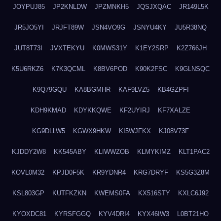
JOYPUJ85
JP2KNLDW
JPZMNKH5
JQSJXQAC
JR149L5K
JR5JO5YI
JRJFT89W
JSN4VO9G
JSNYU4KY
JU5R38NQ
JUT8T73I
JVXTEKYU
K0MWS31Y
K1EY2SRP
K2Z766JH
K5U6RKZ6
K7K3QCML
K8BV6POD
K90K2FSC
K9GLNSQC
K9Q79GQU
KA8BGMHR
KAF9LVZ5
KB4GZPFI
KDH9KMAD
KDYKKQWE
KF2UYIRJ
KF7XALZE
KG9DLLW5
KGWX9HKW
KI5WJFKX
KJ08V73F
KJDDY2W8
KK545ABY
KLIWWZOB
KLMYKIMZ
KLT1PAC2
KOVL0M32
KPJD0F5K
KR9YDNR4
KRG7DRYF
KS5G3Z8M
KSL803GP
KUTFKZKN
KWEMS0FA
KX516STY
KXLC6J92
KYOXDC81
KYRSFGGQ
KYV4DRI4
KYX46IW3
L0BT21HO