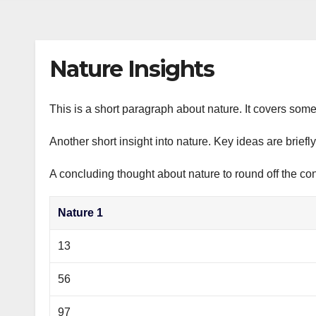
s
р
a
n
а
m
i
в
Nature Insights
k
и
i
т
This is a short paragraph about nature. It covers some
ь
Another short insight into nature. Key ideas are briefl
A concluding thought about nature to round off the con
Nature 1
13
56
97