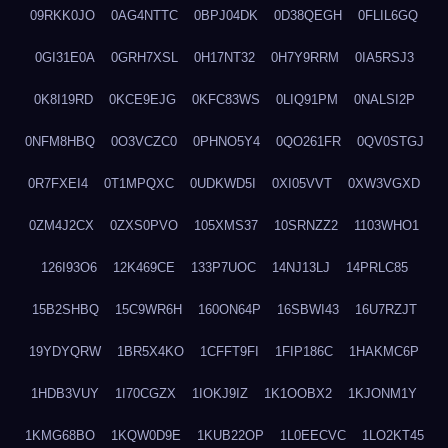
09RKK0JO
0AG4NTTC
0BPJ04DK
0D38QEGH
0FLIL6GQ
0GI31E0A
0GRH7XSL
0H17NT32
0H7Y9RRM
0IA5RSJ3
0K8I19RD
0KCE9EJG
0KFC83WS
0LIQ91PM
0NALSI2P
0NFM8HBQ
0O3VCZC0
0PHNO5Y4
0QO261FR
0QV0STGJ
0R7FXEI4
0T1MPQXC
0UDKWD5I
0XI05VVT
0XW3VGXD
0ZM4J2CX
0ZXS0PVO
105XMS37
10SRNZZ2
1103WHO1
126I93O6
12K469CE
133P7UOC
14NJ13LJ
14PRLC85
15B2SHBQ
15C9WR6H
160ON64P
16SBWI43
16U7RZJT
19YDYQRW
1BR5X4KO
1CFFT9FI
1FIP186C
1HAKMC6P
1HDB3VUY
1I70CGZX
1IOKJ9IZ
1K1OOBX2
1KJONM1Y
1KMG68BO
1KQW0D9E
1KUB22OP
1L0EECVC
1LO2KT45