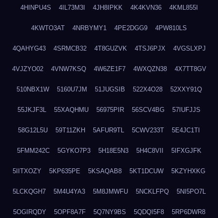
4HINPU4S
4IL73M3I
4JH8IPKK
4K4KVN36
4KML855I
4KWTO3AT
4NRBYMY1
4PE2DGG9
4PW810LS
4QAHYG43
4SRMCB32
4T8GUZVK
4TSJ6PJX
4VGSLXPJ
4VJZYO02
4VNW7KSQ
4W6ZE1F7
4WXQZN38
4X7TT8GV
510NBX1W
5160U7JM
51JUGSIB
522X4O28
52XXY91Q
55JKJF3L
55XAQHMU
56975PIR
56SCV4BG
57IUFJJS
58G12L5U
59T11ZKH
5AFUR9TL
5CWV233T
5E4JC1TI
5FMM242C
5GYKO7P3
5H18E5N3
5H4C8VII
5IFXGJFK
5IITXOZY
5KP635PE
5KSAQAB8
5KT1DCUW
5KZYHXKG
5LCKQGH7
5M4U4YA3
5M8JMWFU
5NCKLFPQ
5NI5PO7L
5OGIRQDY
5OPF8A7F
5Q7NY9BS
5QDQI5F8
5RP6DWR8