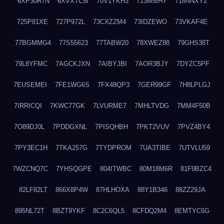
6XP30R7N
6XVXTC5I
70V1YKH3
713M5IHY
718NNXY2
725P81XE
727P972L
73CXZZM4
73IDZEWO
73VKAF4E
77BGMMG4
77S55623
77TABW20
78XWEZ88
79GHS38T
79L8YFMC
7AGCKJXN
7AIBYJBI
7AOR3BJY
7DYZC5PF
7EUSEMEI
7FE1WG6S
7FX48QP3
7GER99GF
7H8LPLGJ
7IRRICQI
7KWC77GK
7LVURME7
7MHLTVDG
7MM4F50B
7O89DJ0L
7PDDGXNL
7PISQHBH
7PKT2VUV
7PVZ4BY4
7PY3EC1H
7TKA257G
7TYDPROM
7UA3TIBE
7UTVLU59
7WZCNQ7C
7YHSQGPE
804ITWBC
80M18M6R
81F9BZC4
82LF82LT
866X8P4W
87HLHOXA
88Y1B346
88ZZ29JA
895NL72T
8BZT9YKF
8C2C6QL5
8CFDQ2M4
8EMTYC6G