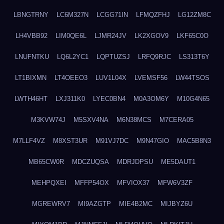
LBNGTRNY
LC6M327N
LCGG71IN
LFMQZFHJ
LG12ZM8C
LH4VBB92
LIM0QE6L
LJMR24JV
LK2XGOV9
LKF65C0O
LNUFNTKU
LQ6L2YC1
LQPTUZSJ
LRFQ9RJC
LS313T6Y
LT1BIXMN
LT4OEEO3
LUV1L04X
LVEMSF56
LW44TSOS
LWTH46HT
LXJ311K0
LYEC0BN4
M0A3OM6Y
M10G4N65
M3KVW74J
M5SXV4NA
M6N38MCS
M7CERA05
M7LLF4VZ
M8XST3UR
M91VJ7DC
M9N47GIO
MAC5B8N3
MB65CW0R
MDCZUQSA
MDRJDPSU
ME5DAUT1
MEHPQXEI
MFFP54OX
MFVIOX37
MFW6V3ZF
MGREWRV7
MI9AZGTP
MIE4B2MC
MIJBYZ6U