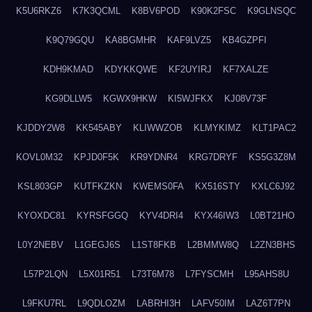
K5U6RKZ6
K7K3QCML
K8BV6POD
K90K2FSC
K9GLNSQC
K9Q79GQU
KA8BGMHR
KAF9LVZ5
KB4GZPFI
KDH9KMAD
KDYKKQWE
KF2UYIRJ
KF7XALZE
KG9DLLW5
KGWX9HKW
KI5WJFKX
KJ08V73F
KJDDY2W8
KK545ABY
KLIWWZOB
KLMYKIMZ
KLT1PAC2
KOVL0M32
KPJD0F5K
KR9YDNR4
KRG7DRYF
KS5G3Z8M
KSL803GP
KUTFKZKN
KWEMS0FA
KX516STY
KXLC6J92
KYOXDC81
KYRSFGGQ
KYV4DRI4
KYX46IW3
L0BT21HO
L0Y2NEBV
L1GEGJ6S
L1ST8FKB
L2BMMW8Q
L2ZN3BHS
L57P2LQN
L5X01R51
L73T6M78
L7FYSCMH
L95AHS8U
L9FKU7RL
L9QDLOZM
LABRHI3H
LAFV50IM
LAZ6T7PN