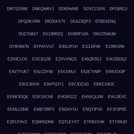
DMT52X8M
DNKQW6VJ
DO65HA8E
DOVCC0XN
DPI3IRG3
DPQDKVRR
DRZKKX7V
DSAZ3QP3
DT8D1ENQ
DUZ7N8X7
DV13RRZQ
DVBRFU2A
DWJZ5WUM
DY8O947N
DYPAYVST
E001JP1H
E11LDF9K
E23W1IRK
E2H3CLOV
E2ICB1ZB
E2VVXNGS
E46QR3GJ
E4OZBDQJ
E4VTYUE7
E5LCDY80
E5XJ09LV
E62E7VMP
E94UO43P
E9GCB0V6
E9XP5DY1
E9YJDZUG
EBKES9OC
EFBK3OQ6
EGF1XCN9
EHGIR1ZZ
EHXKQL4W
EIA13EXC
EKMLC0ME
EMB70RP3
ENGNYI4J
ENQTIPS0
EPJF3P0E
EQFLFHVZ
EQNHSDM6
EQTLEYXT
ETKBXX4K
ETYIRU2I