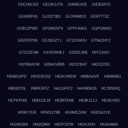
GDCH6CAD
GEOKGJTA
GHRMJAIE
GIEB3AYD
GIUW9P4S
GJ2QT3B2
GLOHNMS3
GO6TTT2C
GOB12PWD
GPOM5SP9
GPPF40AS
GQPGMHI2
GRZFEPN5
GSJBGZY1
GT3JXWVU
GTN4ZHY2
GTS2ZE4M
GXVEWHEJ
GZRZC405
H0YZ42IO
H1PBMAYM
H2MASRBB
H2OITBAT
H4ZIQ7DS
H55MU2PD
H5XERU2Q
H63XVMEW
H89M16VE
H906R061
H9E6DY5L
H9R8JKFZ
HACGF072
HAHNDK85
HC7B50HQ
HCPKPHIE
HDNJ1E18
HE8RTAHE
HE9K1CL2
HEAEV8I2
HF86Y2G8
HFWS2T9B
HG0MEZAW
HGDS4JYE
HGNI8JBA
HI92Q96N
HIEPC07W
HIGK3XKI
HIUAH86N