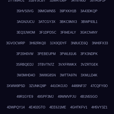
2YT95AO1
31BVSCBT
32MATDBP
3478760D
357AGF1F
35HVS0VG
39MGWN55
39PXKH1B
3A43DKQP
3AGNJUCU
3ATCGY3X
3BKC9MX3
3BWP93L1
3EQ3JWOM
3F1DPDSC
3F84EALY
3GKCN4NY
3GVOCWRP
3H92RKQ0
3JX0QDYF
3N8UCE6Q
3NH0FX33
3P20H0VW
3PEBEUPM
3PWL81U6
3PX3NDPK
3SRBQEDJ
3TBVTN7Z
3VXFRWKX
3VZRTGEK
3W3MHD4O
3WI8G8SN
3WTTA97N
3XMLLD4K
3XWW9P5D
3ZUNKQ9P
441OKOJO
4489NF37
47CQFY0O
49R1GYE9
49SPF3MJ
49WWVPJU
4B1N5SGO
4DWPQY14
4E402GTO
4EE6J1ME
4GHTKFV1
4H5VY3Z1