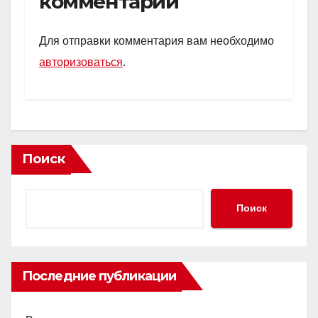
комментарий
A
kl
a
в
p
a
m
и
Для отправки комментария вам необходимо
p
ss
ть
авторизоваться
.
ni
ki
Поиск
Поиск
Последние публикации