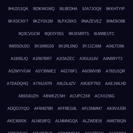
9HU2G1QA
9IDKWGWQ
9IL8EDHA
9JA7JOQ9
9KKHTYIP
9KXDCNY7
9KZY0X2M
9LPX29XS
9NAZEVEZ
9NM3IO8B
9Q3CVGCM
9QE0Y05S
9RJEMRTS
9UW8EUTC
9W0SDU2O
9X1M8G59
9X1RL5NO
9YJJZJ6M
A04LTO96
A1935LIQ
A1R67BR7
A2I3AZEC
A3GL614V
A4N5RYT3
A52WYVGW
A5Y3NWE2
A627I8F1
A6I3WV0B
A782U1QR
A7DADQHQ
A7X6JATR
A8LOL4ZV
A9GEP7N3
AAEJWLHD
AB6S6UZH
ABWKZCNH
ACUPC2X8
ACXX236G
ADQOJYQO
AF6N078R
AFF8EG9L
AFL5NMM7
AK9V4J5R
AKE369SK
ALN818FQ
ALNMMGQA
ALZWDEI8
AM6T8IQN