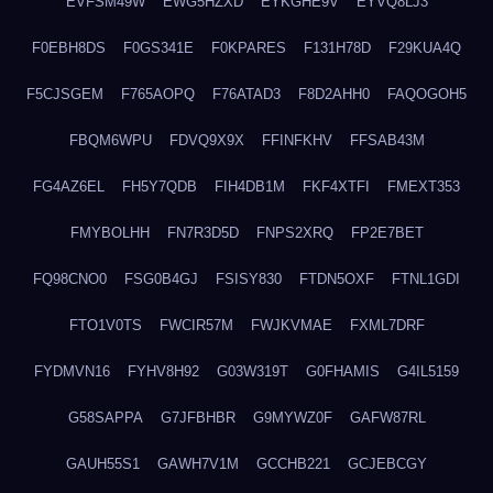
EVFSM49W
EWG5HZXD
EYKGHE9V
EYVQ8LJ3
F0EBH8DS
F0GS341E
F0KPARES
F131H78D
F29KUA4Q
F5CJSGEM
F765AOPQ
F76ATAD3
F8D2AHH0
FAQOGOH5
FBQM6WPU
FDVQ9X9X
FFINFKHV
FFSAB43M
FG4AZ6EL
FH5Y7QDB
FIH4DB1M
FKF4XTFI
FMEXT353
FMYBOLHH
FN7R3D5D
FNPS2XRQ
FP2E7BET
FQ98CNO0
FSG0B4GJ
FSISY830
FTDN5OXF
FTNL1GDI
FTO1V0TS
FWCIR57M
FWJKVMAE
FXML7DRF
FYDMVN16
FYHV8H92
G03W319T
G0FHAMIS
G4IL5159
G58SAPPA
G7JFBHBR
G9MYWZ0F
GAFW87RL
GAUH55S1
GAWH7V1M
GCCHB221
GCJEBCGY