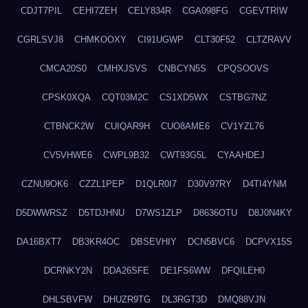
CDJT7PIL
CEHI7ZEH
CELY834R
CGA098FG
CGEVTRIW
CGRLSVJ8
CHMKOOXY
CI91UGWP
CLT30F52
CLTZRAVV
CMCA20S0
CMHXJSVS
CNBCYN5S
CPQSOOVS
CPSK0XQA
CQT03M2C
CS1XD5WX
CSTBG7NZ
CTBNCK2W
CUIQAR9H
CUO8AME6
CV1YZL76
CV5VHWE6
CWPL9B32
CWT93G5L
CYAAHDEJ
CZNU9OK6
CZZL1PEP
D1QLR0I7
D30V97RY
D4TI4YNM
D5DWWRSZ
D5TDJHNU
D7WS1ZLP
D8636OTU
D8J0N4KY
DA16BXT7
DB3KR4OC
DBSEVHIY
DCN5BVC6
DCPVX15S
DCRNKY2N
DDA26SFE
DE1FS6WW
DFQILEH0
DHLSBVFW
DHUZR9TG
DL3RGT3D
DMQ88VJN