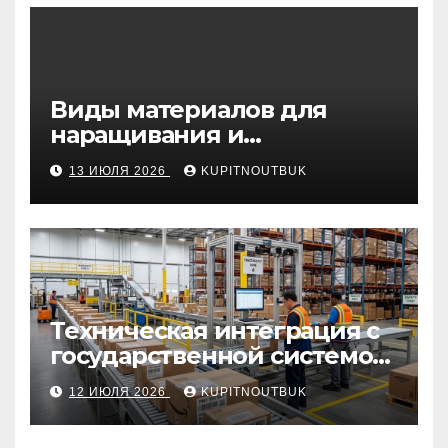
Виды материалов для
наращивания и
моделирования ногтей
13 ИЮЛЯ 2026
KUPITNOUTBUK
Техническая интеграция с
государственной системой
«Честный знак
12 ИЮЛЯ 2026
KUPITNOUTBUK