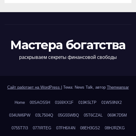
Мастера богатства
раскрываем секреты финансовой свободы
Сайт работает на WordPress
|
Тема: News Talk, автор
Themeansar
Home
00SAOS5H
0169XX1F
019K5LTP
01WS9NX2
034UW6PW
03L7504Q
05G55WBQ
05T6CZAL
069K7D5M
0755T7I3
077IRTEG
07FH6X4N
08EH3GS2
08HJRZKG