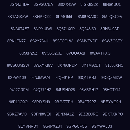
8GN4ZHDF
8GP2U7BA
8I0XX43W
8IGK9S2K
8IN6KUU1
8K1AGK5W
8KNPFC99
8L74O55L
8M8UKA3C
8MLQKCFV
8NA0T4E7
8NPYUIWI
8Q67LX0P
8QJ48I60
8RH6U9AR
8RKLFN77
8S2Y754U
8S6FCGLW
8SMVFVDF
8SWZO6EX
8U58PZ5Z
8VO5Q2UE
8VQQAA1I
8WAVTFXG
8WSU0MSW
8WXYKI9V
8X79OPDP
8YTM92ET
91536XNC
927W4109
92NJMW74
92QF91PP
93Q1LPRJ
94CQZMDW
94J2GRFM
94Q772HZ
94USHO25
95VSPH17
98HGTYIJ
98P1JO9O
98PIYSH9
9B2V77PH
9B4CT9PZ
9BEYVG9H
9BKZ7AVO
9DFN8WE0
9DN34ALZ
9DZBDJRE
9EKTXKPO
9EYVNRDY
9G4PXZ84
9GPGCFCS
9GYWALD3