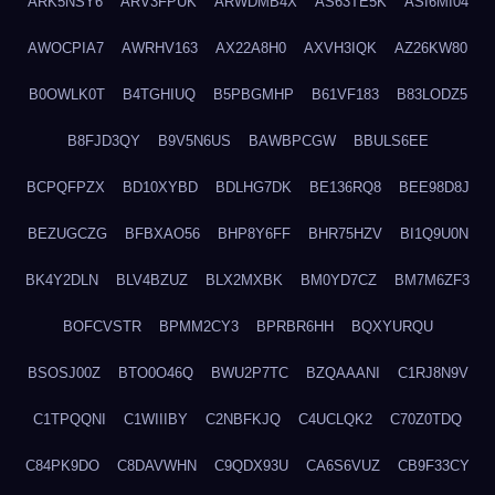
ARK5NSY6
ARV3FPUK
ARWDMB4X
AS63TE5K
ASI6MI04
AWOCPIA7
AWRHV163
AX22A8H0
AXVH3IQK
AZ26KW80
B0OWLK0T
B4TGHIUQ
B5PBGMHP
B61VF183
B83LODZ5
B8FJD3QY
B9V5N6US
BAWBPCGW
BBULS6EE
BCPQFPZX
BD10XYBD
BDLHG7DK
BE136RQ8
BEE98D8J
BEZUGCZG
BFBXAO56
BHP8Y6FF
BHR75HZV
BI1Q9U0N
BK4Y2DLN
BLV4BZUZ
BLX2MXBK
BM0YD7CZ
BM7M6ZF3
BOFCVSTR
BPMM2CY3
BPRBR6HH
BQXYURQU
BSOSJ00Z
BTO0O46Q
BWU2P7TC
BZQAAANI
C1RJ8N9V
C1TPQQNI
C1WIIIBY
C2NBFKJQ
C4UCLQK2
C70Z0TDQ
C84PK9DO
C8DAVWHN
C9QDX93U
CA6S6VUZ
CB9F33CY