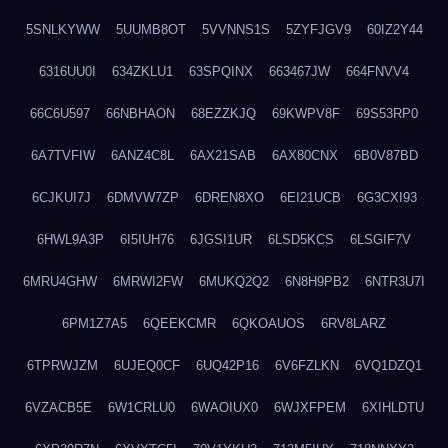
5SNLKYWW
5UUMB8OT
5VVNNS1S
5ZYFJGV9
60IZ2Y44
6316UU0I
634ZKLU1
63SPQINX
663467JW
664FNVV4
66C6U597
66NBHAON
68EZZKJQ
69KWPV8F
69S53RP0
6A7TVFIW
6ANZ4C8L
6AX21SAB
6AX80CNX
6B0V87BD
6CJKUI7J
6DMVW7ZP
6DREN8XO
6EI21UCB
6G3CXI93
6HWL9A3P
6I5IUH76
6JGSI1UR
6LSD5KCS
6LSGIF7V
6MRU4GHW
6MRWI2FW
6MUKQ2Q2
6N8H9PB2
6NTR3U7I
6PM1Z7A5
6QEEKCMR
6QKOAUOS
6RV8LARZ
6TPRWJZM
6UJEQ0CF
6UQ42P16
6V6FZLKN
6VQ1DZQ1
6VZACB5E
6W1CRLU0
6WAOIUX0
6WJXFPEM
6XIHLDTU