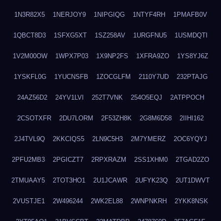
1N3R82X5
1NERJOY9
1NIPGIQG
1NTYF4RH
1PMAFB0V
1QBCT8D3
1SFXG5XT
1SZ258AV
1URGFNU5
1USMDQTI
1V2M00OW
1WPX7P03
1X9NP2FS
1XFRA9ZO
1YS8YJ6Z
1YSKFL0G
1YUCNSFB
1ZOCGLFM
2110Y7UD
232PTAJG
24AZ56D2
24YV1LVI
252T7VNK
254O5EQJ
2ATPPOCH
2CSOTXFR
2DU7LORM
2F53ZH8K
2G8M6D58
2IIHI162
2J4TVL9Q
2KKCIQS5
2LN9C5H3
2M7YMERZ
2OC6YQYJ
2PFU2MB3
2PGICZT7
2RPXRAZM
2SS1XHM0
2TGAD2ZO
2TMUAAY5
2TOT3HO1
2U1JCAWR
2UFYK23Q
2UT1DWVT
2VUSTJE1
2W496244
2WK2EL88
2WNPNKRH
2YKK8NSK