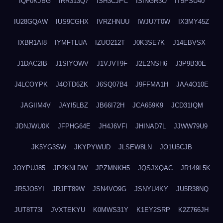
IQF0KJBG
IRR313Q7
ISH3CJPC
ISINGR3O
IT5PSU40
IU28GQAW
IUS9CGHX
IVRZHNUU
IWJU7T0W
IX3MY45Z
IXBR1AI8
IYMFTLUA
IZUO212T
J0K3SE7K
J14EBVSX
J1DAC2IB
J1SIYOWV
J1VJVT9F
J2E2NSH6
J3P9B30E
J4LCOYPK
J4OTD6ZK
J6SQ07B4
J9FFMA1H
JAA4O10E
JAGIIM4V
JAYI5LBZ
JB66I72H
JCA659K9
JCD31IQM
JDNJWU0K
JFPHG64E
JH4J6VFI
JHINAD7L
JJWW79U9
JK5YG3SW
JKYPYWUD
JLSEW8LN
JO1U5CJB
JOYPUJ85
JP2KNLDW
JPZMNKH5
JQSJXQAC
JR149L5K
JR5JO5YI
JRJFT89W
JSN4VO9G
JSNYU4KY
JU5R38NQ
JUT8T73I
JVXTEKYU
K0MWS31Y
K1EY2SRP
K2Z766JH