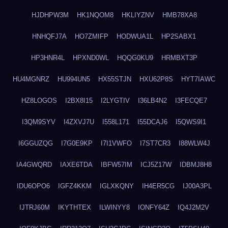
HJDHPW3M
HK1NQOM8
HKLIYZNV
HMB78XA8
HNHQFJ7A
HO7ZMIFP
HODWUA1L
HP2SABX1
HP3HNR4L
HPXND0WL
HQQG0KU9
HRMBXT3P
HU4MGNRZ
HU994UN5
HX55STJN
HXU62P8S
HYT7IAWC
HZ8LOGOS
I2BX8I15
I2LYGTIV
I36LB4N2
I3FECQE7
I3QM9SYV
I4ZXVJ7U
I558L171
I55DCAJ6
I5QWS9I1
I6GGUZQG
I7G0E9KP
I7I1VWFO
I7ST7CR3
I88WLW4J
IA4GWQRD
IAXE6TDA
IBFW57IM
ICJ5Z17W
IDBMJ8H8
IDU6OPO6
IGFZ4KKM
IGLXKQNY
IH4ER5CG
IJ00A3PL
IJTRJ60M
IKYTHTEX
ILWINYY8
IONFY64Z
IQ4J2M2V