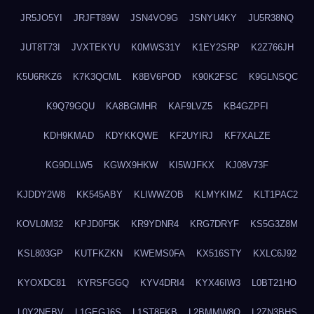
JR5JO5YI
JRJFT89W
JSN4VO9G
JSNYU4KY
JU5R38NQ
JUT8T73I
JVXTEKYU
K0MWS31Y
K1EY2SRP
K2Z766JH
K5U6RKZ6
K7K3QCML
K8BV6POD
K90K2FSC
K9GLNSQC
K9Q79GQU
KA8BGMHR
KAF9LVZ5
KB4GZPFI
KDH9KMAD
KDYKKQWE
KF2UYIRJ
KF7XALZE
KG9DLLW5
KGWX9HKW
KI5WJFKX
KJ08V73F
KJDDY2W8
KK545ABY
KLIWWZOB
KLMYKIMZ
KLT1PAC2
KOVL0M32
KPJD0F5K
KR9YDNR4
KRG7DRYF
KS5G3Z8M
KSL803GP
KUTFKZKN
KWEMS0FA
KX516STY
KXLC6J92
KYOXDC81
KYRSFGGQ
KYV4DRI4
KYX46IW3
L0BT21HO
L0Y2NEBV
L1GEGJ6S
L1ST8FKB
L2BMMW8Q
L2ZN3BHS