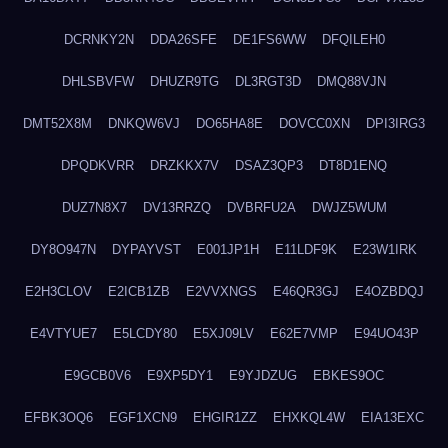
DCRNKY2N
DDA26SFE
DE1FS6WW
DFQILEH0
DHLSBVFW
DHUZR9TG
DL3RGT3D
DMQ88VJN
DMT52X8M
DNKQW6VJ
DO65HA8E
DOVCC0XN
DPI3IRG3
DPQDKVRR
DRZKKX7V
DSAZ3QP3
DT8D1ENQ
DUZ7N8X7
DV13RRZQ
DVBRFU2A
DWJZ5WUM
DY8O947N
DYPAYVST
E001JP1H
E11LDF9K
E23W1IRK
E2H3CLOV
E2ICB1ZB
E2VVXNGS
E46QR3GJ
E4OZBDQJ
E4VTYUE7
E5LCDY80
E5XJ09LV
E62E7VMP
E94UO43P
E9GCB0V6
E9XP5DY1
E9YJDZUG
EBKES9OC
EFBK3OQ6
EGF1XCN9
EHGIR1ZZ
EHXKQL4W
EIA13EXC