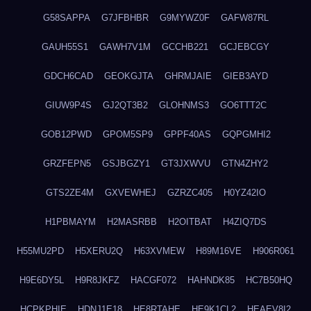
G58SAPPA
G7JFBHBR
G9MYWZ0F
GAFW87RL
GAUH55S1
GAWH7V1M
GCCHB221
GCJEBCGY
GDCH6CAD
GEOKGJTA
GHRMJAIE
GIEB3AYD
GIUW9P4S
GJ2QT3B2
GLOHNMS3
GO6TTT2C
GOB12PWD
GPOM5SP9
GPPF40AS
GQPGMHI2
GRZFEPN5
GSJBGZY1
GT3JXWVU
GTN4ZHY2
GTS2ZE4M
GXVEWHEJ
GZRZC405
H0YZ42IO
H1PBMAYM
H2MASRBB
H2OITBAT
H4ZIQ7DS
H55MU2PD
H5XERU2Q
H63XVMEW
H89M16VE
H906R061
H9E6DY5L
H9R8JKFZ
HACGF072
HAHNDK85
HC7B50HQ
HCPKPHIE
HDNJ1E18
HE8RTAHE
HE9K1CL2
HEAEV8I2