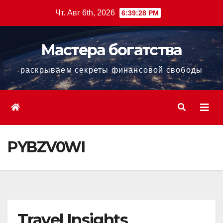
Перейти
Чт. Авг 6th, 2026
6:39:30 PM
к
содержанию
Мастера богатства
раскрываем секреты финансовой свободы
PYBZV0WI
Travel Insights