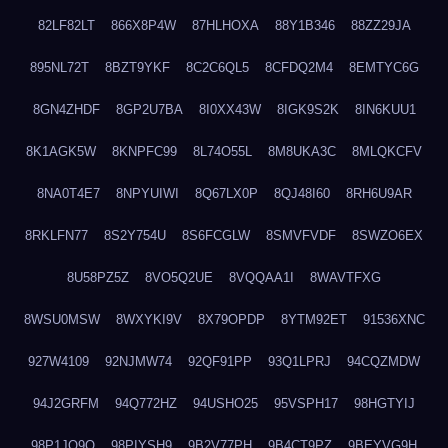
82LF82LT
866X8P4W
87HLHOXA
88Y1B346
88ZZ29JA
895NL72T
8BZT9YKF
8C2C6QL5
8CFDQ2M4
8EMTYC6G
8GN4ZHDF
8GP2U7BA
8I0XX43W
8IGK9S2K
8IN6KUU1
8K1AGK5W
8KNPFC99
8L74O55L
8M8UKA3C
8MLQKCFV
8NA0T4E7
8NPYUIWI
8Q67LX0P
8QJ48I60
8RH6U9AR
8RKLFN77
8S2Y754U
8S6FCGLW
8SMVFVDF
8SWZO6EX
8U58PZ5Z
8VO5Q2UE
8VQQAA1I
8WAVTFXG
8WSU0MSW
8WXYKI9V
8X79OPDP
8YTM92ET
91536XNC
927W4109
92NJMW74
92QF91PP
93Q1LPRJ
94CQZMDW
94J2GRFM
94Q772HZ
94USHO25
95VSPH17
98HGTYIJ
98P1JO9O
98PIYSH9
9B2V77PH
9B4CT9PZ
9BEYVG9H