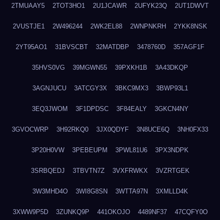
2TMUAAY5
2TOT3HO1
2U1JCAWR
2UFYK23Q
2UT1DWVT
2VUSTJE1
2W496244
2WK2EL88
2WNPNKRH
2YKK8NSK
2YT95AO1
31BVSCBT
32MATDBP
3478760D
357AGF1F
35HVS0VG
39MGWN55
39PXKH1B
3A43DKQP
3AGNJUCU
3ATCGY3X
3BKC9MX3
3BWP93L1
3EQ3JWOM
3F1DPDSC
3F84EALY
3GKCN4NY
3GVOCWRP
3H92RKQ0
3JX0QDYF
3N8UCE6Q
3NH0FX33
3P20H0VW
3PEBEUPM
3PWL81U6
3PX3NDPK
3SRBQEDJ
3TBVTN7Z
3VXFRWKX
3VZRTGEK
3W3MHD4O
3WI8G8SN
3WTTA97N
3XMLLD4K
3XWW9P5D
3ZUNKQ9P
441OKOJO
4489NF37
47CQFY0O