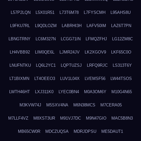
L57P2LQN
L5X01R51
L73T6M78
L7FYSCMH
L95AHS8U
L9FKU7RL
L9QDLOZM
LABRHI3H
LAFV50IM
LAZ6T7PN
LBNGTRNY
LC6M327N
LCGG71IN
LFMQZFHJ
LG12ZM8C
LH4VBB92
LIM0QE6L
LJMR24JV
LK2XGOV9
LKF65C0O
LNUFNTKU
LQ6L2YC1
LQPTUZSJ
LRFQ9RJC
LS313T6Y
LT1BIXMN
LT4OEEO3
LUV1L04X
LVEMSF56
LW44TSOS
LWTH46HT
LXJ311K0
LYEC0BN4
M0A3OM6Y
M10G4N65
M3KVW74J
M5SXV4NA
M6N38MCS
M7CERA05
M7LLF4VZ
M8XST3UR
M91VJ7DC
M9N47GIO
MAC5B8N3
MB65CW0R
MDCZUQSA
MDRJDPSU
ME5DAUT1