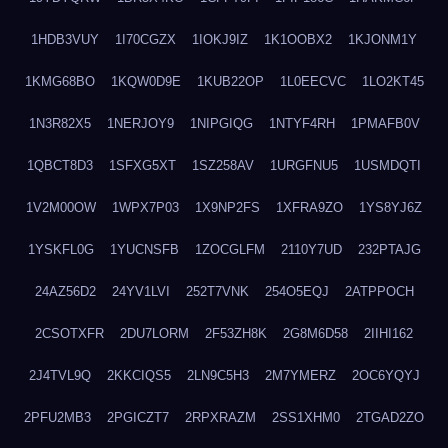
1HDB3VUY
1I70CGZX
1IOKJ9IZ
1K1OOBX2
1KJONM1Y
1KMG68BO
1KQW0D9E
1KUB22OP
1L0EECVC
1LO2KT45
1N3R82X5
1NERJOY9
1NIPGIQG
1NTYF4RH
1PMAFB0V
1QBCT8D3
1SFXG5XT
1SZ258AV
1URGFNU5
1USMDQTI
1V2M00OW
1WPX7P03
1X9NP2FS
1XFRA9ZO
1YS8YJ6Z
1YSKFL0G
1YUCNSFB
1ZOCGLFM
2110Y7UD
232PTAJG
24AZ56D2
24YV1LVI
252T7VNK
254O5EQJ
2ATPPOCH
2CSOTXFR
2DU7LORM
2F53ZH8K
2G8M6D58
2IIHI162
2J4TVL9Q
2KKCIQS5
2LN9C5H3
2M7YMERZ
2OC6YQYJ
2PFU2MB3
2PGICZT7
2RPXRAZM
2SS1XHM0
2TGAD2ZO