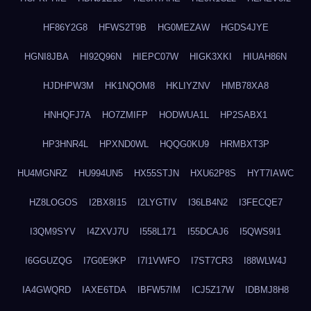
HF86Y2G8
HFWS2T9B
HG0MEZAW
HGDS4JYE
HGNI8JBA
HI92Q96N
HIEPC07W
HIGK3XKI
HIUAH86N
HJDHPW3M
HK1NQOM8
HKLIYZNV
HMB78XA8
HNHQFJ7A
HO7ZMIFP
HODWUA1L
HP2SABX1
HP3HNR4L
HPXND0WL
HQQG0KU9
HRMBXT3P
HU4MGNRZ
HU994UN5
HX55STJN
HXU62P8S
HYT7IAWC
HZ8LOGOS
I2BX8I15
I2LYGTIV
I36LB4N2
I3FECQE7
I3QM9SYV
I4ZXVJ7U
I558L171
I55DCAJ6
I5QWS9I1
I6GGUZQG
I7G0E9KP
I7I1VWFO
I7ST7CR3
I88WLW4J
IA4GWQRD
IAXE6TDA
IBFW57IM
ICJ5Z17W
IDBMJ8H8