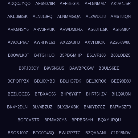
ADQOJYQO
AF6N078R
AFF8EG9L
AFL5NMM7
AK9V4J5R
AKE369SK
ALN818FQ
ALNMMGQA
ALZWDEI8
AM6T8IQN
ARK5NSY6
ARV3FPUK
ARWDMB4X
AS63TE5K
ASI6MI04
AWOCPIA7
AWRHV163
AX22A8H0
AXVH3IQK
AZ26KW80
B0OWLK0T
B4TGHIUQ
B5PBGMHP
B61VF183
B83LODZ5
B8FJD3QY
B9V5N6US
BAWBPCGW
BBULS6EE
BCPQFPZX
BD10XYBD
BDLHG7DK
BE136RQ8
BEE98D8J
BEZUGCZG
BFBXAO56
BHP8Y6FF
BHR75HZV
BI1Q9U0N
BK4Y2DLN
BLV4BZUZ
BLX2MXBK
BM0YD7CZ
BM7M6ZF3
BOFCVSTR
BPMM2CY3
BPRBR6HH
BQXYURQU
BSOSJ00Z
BTO0O46Q
BWU2P7TC
BZQAAANI
C1RJ8N9V