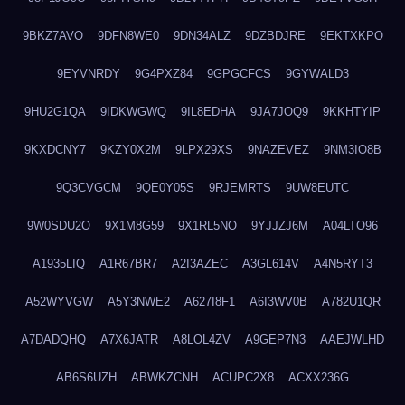
9BKZ7AVO
9DFN8WE0
9DN34ALZ
9DZBDJRE
9EKTXKPO
9EYVNRDY
9G4PXZ84
9GPGCFCS
9GYWALD3
9HU2G1QA
9IDKWGWQ
9IL8EDHA
9JA7JOQ9
9KKHTYIP
9KXDCNY7
9KZY0X2M
9LPX29XS
9NAZEVEZ
9NM3IO8B
9Q3CVGCM
9QE0Y05S
9RJEMRTS
9UW8EUTC
9W0SDU2O
9X1M8G59
9X1RL5NO
9YJJZJ6M
A04LTO96
A1935LIQ
A1R67BR7
A2I3AZEC
A3GL614V
A4N5RYT3
A52WYVGW
A5Y3NWE2
A627I8F1
A6I3WV0B
A782U1QR
A7DADQHQ
A7X6JATR
A8LOL4ZV
A9GEP7N3
AAEJWLHD
AB6S6UZH
ABWKZCNH
ACUPC2X8
ACXX236G