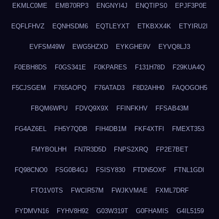
EKMLC0ME
EMB70RP3
ENGNYI4J
ENQTIPS0
EPJF3P0E
EQFLFHVZ
EQNHSDM6
EQTLEYXT
ETKBXX4K
ETYIRU2I
EVFSM49W
EWG5HZXD
EYKGHE9V
EYVQ8LJ3
F0EBH8DS
F0GS341E
F0KPARES
F131H78D
F29KUA4Q
F5CJSGEM
F765AOPQ
F76ATAD3
F8D2AHH0
FAQOGOH5
FBQM6WPU
FDVQ9X9X
FFINFKHV
FFSAB43M
FG4AZ6EL
FH5Y7QDB
FIH4DB1M
FKF4XTFI
FMEXT353
FMYBOLHH
FN7R3D5D
FNPS2XRQ
FP2E7BET
FQ98CNO0
FSG0B4GJ
FSISY830
FTDN5OXF
FTNL1GDI
FTO1V0TS
FWCIR57M
FWJKVMAE
FXML7DRF
FYDMVN16
FYHV8H92
G03W319T
G0FHAMIS
G4IL5159