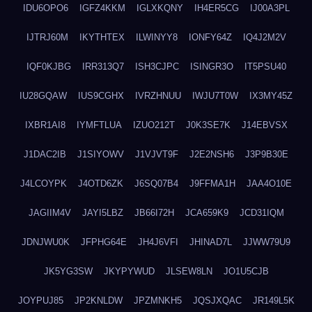
IDU6OPO6
IGFZ4KKM
IGLXKQNY
IH4ER5CG
IJ00A3PL
IJTRJ60M
IKYTHTEX
ILWINYY8
IONFY64Z
IQ4J2M2V
IQF0KJBG
IRR313Q7
ISH3CJPC
ISINGR3O
IT5PSU40
IU28GQAW
IUS9CGHX
IVRZHNUU
IWJU7T0W
IX3MY45Z
IXBR1AI8
IYMFTLUA
IZUO212T
J0K3SE7K
J14EBVSX
J1DAC2IB
J1SIYOWV
J1VJVT9F
J2E2NSH6
J3P9B30E
J4LCOYPK
J4OTD6ZK
J6SQ07B4
J9FFMA1H
JAA4O10E
JAGIIM4V
JAYI5LBZ
JB66I72H
JCA659K9
JCD31IQM
JDNJWU0K
JFPHG64E
JH4J6VFI
JHINAD7L
JJWW79U9
JK5YG3SW
JKYPYWUD
JLSEW8LN
JO1U5CJB
JOYPUJ85
JP2KNLDW
JPZMNKH5
JQSJXQAC
JR149L5K