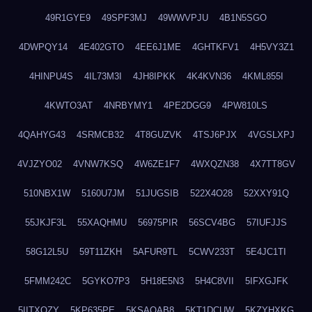
49R1GYE9
49SPF3MJ
49WWVPJU
4B1N5SGO
4DWPQY14
4E402GTO
4EE6J1ME
4GHTKFV1
4H5VY3Z1
4HINPU4S
4IL73M3I
4JH8IPKK
4K4KVN36
4KML855I
4KWTO3AT
4NRBYMY1
4PE2DGG9
4PW810LS
4QAHYG43
4SRMCB32
4T8GUZVK
4TSJ6PJX
4VGSLXPJ
4VJZYO02
4VNW7KSQ
4W6ZE1F7
4WXQZN38
4X7TT8GV
510NBX1W
5160U7JM
51JUGSIB
522X4O28
52XXY91Q
55JKJF3L
55XAQHMU
56975PIR
56SCV4BG
57IUFJJS
58G12L5U
59T11ZKH
5AFUR9TL
5CWV233T
5E4JC1TI
5FMM242C
5GYKO7P3
5H18E5N3
5H4C8VII
5IFXGJFK
5IITXOZY
5KP635PE
5KSAQAB8
5KT1DCUW
5KZYHXKG