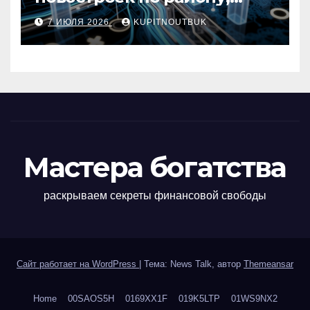
метро, площади и сроку
7 ИЮЛЯ 2026
KUPITNOUTBUK
сдачи
Мастера богатства
раскрываем секреты финансовой свободы
Сайт работает на WordPress
|
Тема: News Talk, автор
Themeansar
Home
00SAOS5H
0169XX1F
019K5LTP
01WS9NX2