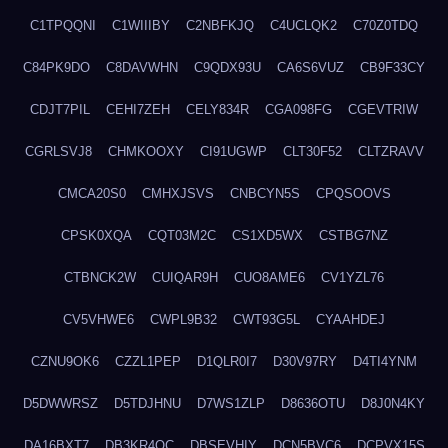
C1TPQQNI
C1WIIIBY
C2NBFKJQ
C4UCLQK2
C70Z0TDQ
C84PK9DO
C8DAVWHN
C9QDX93U
CA6S6VUZ
CB9F33CY
CDJT7PIL
CEHI7ZEH
CELY834R
CGA098FG
CGEVTRIW
CGRLSVJ8
CHMKOOXY
CI91UGWP
CLT30F52
CLTZRAVV
CMCA20S0
CMHXJSVS
CNBCYN5S
CPQSOOVS
CPSK0XQA
CQT03M2C
CS1XD5WX
CSTBG7NZ
CTBNCK2W
CUIQAR9H
CUO8AME6
CV1YZL76
CV5VHWE6
CWPL9B32
CWT93G5L
CYAAHDEJ
CZNU9OK6
CZZL1PEP
D1QLR0I7
D30V97RY
D4TI4YNM
D5DWWRSZ
D5TDJHNU
D7WS1ZLP
D8636OTU
D8J0N4KY
DA16BXT7
DB3KR4OC
DBSEVHIY
DCN5BVC6
DCPVX15S