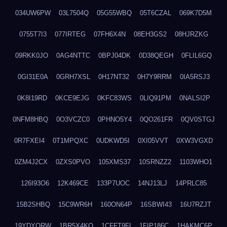
034UW6PW
03L7504Q
05G55WBQ
05T6CZAL
069K7D5M
0755T7I3
077IRTEG
07FH6X4N
08EH3GS2
08HJRZKG
09RKK0JO
0AG4NTTC
0BPJ04DK
0D38QEGH
0FLIL6GQ
0GI31E0A
0GRH7XSL
0H17NT32
0H7Y9RRM
0IA5RSJ3
0K8I19RD
0KCE9EJG
0KFC83WS
0LIQ91PM
0NALSI2P
0NFM8HBQ
0O3VCZC0
0PHNO5Y4
0QO261FR
0QV0STGJ
0R7FXEI4
0T1MPQXC
0UDKWD5I
0XI05VVT
0XW3VGXD
0ZM4J2CX
0ZXS0PVO
105XMS37
10SRNZZ2
1103WHO1
126I93O6
12K469CE
133P7UOC
14NJ13LJ
14PRLC85
15B2SHBQ
15C9WR6H
160ON64P
16SBWI43
16U7RZJT
19YDYQRW
1BR5X4KO
1CFFT9FI
1FIP186C
1HAKMC6P