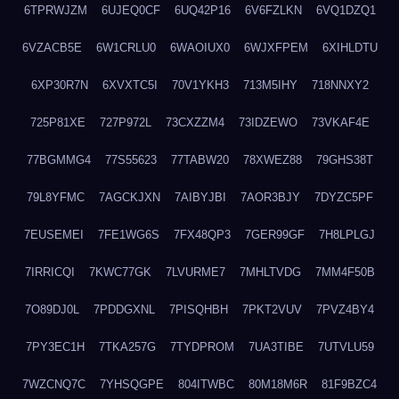
6TPRWJZM
6UJEQ0CF
6UQ42P16
6V6FZLKN
6VQ1DZQ1
6VZACB5E
6W1CRLU0
6WAOIUX0
6WJXFPEM
6XIHLDTU
6XP30R7N
6XVXTC5I
70V1YKH3
713M5IHY
718NNXY2
725P81XE
727P972L
73CXZZM4
73IDZEWO
73VKAF4E
77BGMMG4
77S55623
77TABW20
78XWEZ88
79GHS38T
79L8YFMC
7AGCKJXN
7AIBYJBI
7AOR3BJY
7DYZC5PF
7EUSEMEI
7FE1WG6S
7FX48QP3
7GER99GF
7H8LPLGJ
7IRRICQI
7KWC77GK
7LVURME7
7MHLTVDG
7MM4F50B
7O89DJ0L
7PDDGXNL
7PISQHBH
7PKT2VUV
7PVZ4BY4
7PY3EC1H
7TKA257G
7TYDPROM
7UA3TIBE
7UTVLU59
7WZCNQ7C
7YHSQGPE
804ITWBC
80M18M6R
81F9BZC4