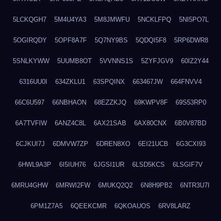
5LCKQGH7
5M4U4YA3
5M8JMWFU
5NCKLFPQ
5NI5PO7L
5OGIRQDY
5OPF8A7F
5Q7NY9BS
5QDQI5F8
5RP6DWR8
5SNLKYWW
5UUMB8OT
5VVNNS1S
5ZYFJGV9
60IZ2Y44
6316UU0I
634ZKLU1
63SPQINX
663467JW
664FNVV4
66C6U597
66NBHAON
68EZZKJQ
69KWPV8F
69S53RP0
6A7TVFIW
6ANZ4C8L
6AX21SAB
6AX80CNX
6B0V87BD
6CJKUI7J
6DMVW7ZP
6DREN8XO
6EI21UCB
6G3CXI93
6HWL9A3P
6I5IUH76
6JGSI1UR
6LSD5KCS
6LSGIF7V
6MRU4GHW
6MRWI2FW
6MUKQ2Q2
6N8H9PB2
6NTR3U7I
6PM1Z7A5
6QEEKCMR
6QKOAUOS
6RV8LARZ