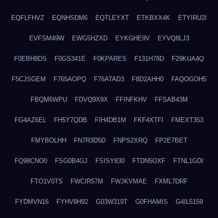
EQFLFHVZ
EQNHSDM6
EQTLEYXT
ETKBXX4K
ETYIRU2I
EVFSM49W
EWG5HZXD
EYKGHE9V
EYVQ8LJ3
F0EBH8DS
F0GS341E
F0KPARES
F131H78D
F29KUA4Q
F5CJSGEM
F765AOPQ
F76ATAD3
F8D2AHH0
FAQOGOH5
FBQM6WPU
FDVQ9X9X
FFINFKHV
FFSAB43M
FG4AZ6EL
FH5Y7QDB
FIH4DB1M
FKF4XTFI
FMEXT353
FMYBOLHH
FN7R3D5D
FNPS2XRQ
FP2E7BET
FQ98CNO0
FSG0B4GJ
FSISY830
FTDN5OXF
FTNL1GDI
FTO1V0TS
FWCIR57M
FWJKVMAE
FXML7DRF
FYDMVN16
FYHV8H92
G03W319T
G0FHAMIS
G4IL5159