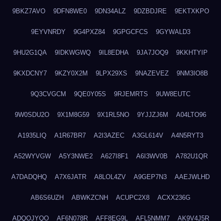
9BKZ7AVO
9DFN8WE0
9DN34ALZ
9DZBDJRE
9EKTXKPO
9EYVNRDY
9G4PXZ84
9GPGCFCS
9GYWALD3
9HU2G1QA
9IDKWGWQ
9IL8EDHA
9JA7JOQ9
9KKHTYIP
9KXDCNY7
9KZY0X2M
9LPX29XS
9NAZEVEZ
9NM3IO8B
9Q3CVGCM
9QE0Y05S
9RJEMRTS
9UW8EUTC
9W0SDU2O
9X1M8G59
9X1RL5NO
9YJJZJ6M
A04LTO96
A1935LIQ
A1R67BR7
A2I3AZEC
A3GL614V
A4N5RYT3
A52WYVGW
A5Y3NWE2
A627I8F1
A6I3WV0B
A782U1QR
A7DADQHQ
A7X6JATR
A8LOL4ZV
A9GEP7N3
AAEJWLHD
AB6S6UZH
ABWKZCNH
ACUPC2X8
ACXX236G
ADQOJYQO
AF6N078R
AFF8EG9L
AFL5NMM7
AK9V4J5R