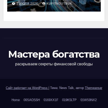
метро, площади и сроку
7 ИЮЛЯ 2026
KUPITNOUTBUK
сдачи
Мастера богатства
раскрываем секреты финансовой свободы
Сайт работает на WordPress
|
Тема: News Talk, автор
Themeansar
Home
00SAOS5H
0169XX1F
019K5LTP
01WS9NX2