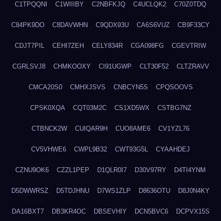
C1TPQQNI
C1WIIIBY
C2NBFKJQ
C4UCLQK2
C70Z0TDQ
C84PK9DO
C8DAVWHN
C9QDX93U
CA6S6VUZ
CB9F33CY
CDJT7PIL
CEHI7ZEH
CELY834R
CGA098FG
CGEVTRIW
CGRLSVJ8
CHMKOOXY
CI91UGWP
CLT30F52
CLTZRAVV
CMCA20S0
CMHXJSVS
CNBCYN5S
CPQSOOVS
CPSK0XQA
CQT03M2C
CS1XD5WX
CSTBG7NZ
CTBNCK2W
CUIQAR9H
CUO8AME6
CV1YZL76
CV5VHWE6
CWPL9B32
CWT93G5L
CYAAHDEJ
CZNU9OK6
CZZL1PEP
D1QLR0I7
D30V97RY
D4TI4YNM
D5DWWRSZ
D5TDJHNU
D7WS1ZLP
D8636OTU
D8J0N4KY
DA16BXT7
DB3KR4OC
DBSEVHIY
DCN5BVC6
DCPVX15S