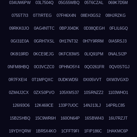
034UW6PW
03L7504Q
05G55WBQ
05T6CZAL
069K7D5M
0755T7I3
077IRTEG
07FH6X4N
08EH3GS2
08HJRZKG
09RKK0JO
0AG4NTTC
0BPJ04DK
0D38QEGH
0FLIL6GQ
0GI31E0A
0GRH7XSL
0H17NT32
0H7Y9RRM
0IA5RSJ3
0K8I19RD
0KCE9EJG
0KFC83WS
0LIQ91PM
0NALSI2P
0NFM8HBQ
0O3VCZC0
0PHNO5Y4
0QO261FR
0QV0STGJ
0R7FXEI4
0T1MPQXC
0UDKWD5I
0XI05VVT
0XW3VGXD
0ZM4J2CX
0ZXS0PVO
105XMS37
10SRNZZ2
1103WHO1
126I93O6
12K469CE
133P7UOC
14NJ13LJ
14PRLC85
15B2SHBQ
15C9WR6H
160ON64P
16SBWI43
16U7RZJT
19YDYQRW
1BR5X4KO
1CFFT9FI
1FIP186C
1HAKMC6P