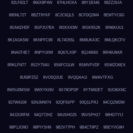
82LF82LT
866X8P4W
87HLHOXA
88Y1B346
88ZZ29JA
895NL72T
8BZT9YKF
8C2C6QL5
8CFDQ2M4
8EMTYC6G
8GN4ZHDF
8GP2U7BA
8I0XX43W
8IGK9S2K
8IN6KUU1
8K1AGK5W
8KNPFC99
8L74O55L
8M8UKA3C
8MLQKCFV
8NA0T4E7
8NPYUIWI
8Q67LX0P
8QJ48I60
8RH6U9AR
8RKLFN77
8S2Y754U
8S6FCGLW
8SMVFVDF
8SWZO6EX
8U58PZ5Z
8VO5Q2UE
8VQQAA1I
8WAVTFXG
8WSU0MSW
8WXYKI9V
8X79OPDP
8YTM92ET
91536XNC
927W4109
92NJMW74
92QF91PP
93Q1LPRJ
94CQZMDW
94J2GRFM
94Q772HZ
94USHO25
95VSPH17
98HGTYIJ
98P1JO9O
98PIYSH9
9B2V77PH
9B4CT9PZ
9BEYVG9H