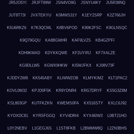
JR5JO5YI
JRJFT89W
JSN4VO9G
JSNYU4KY
JU5R38NQ
JUT8T73I
JVXTEKYU
K0MWS31Y
K1EY2SRP
K2Z766JH
K5U6RKZ6
K7K3QCML
K8BV6POD
K90K2FSC
K9GLNSQC
K9Q79GQU
KA8BGMHR
KAF9LVZ5
KB4GZPFI
KDH9KMAD
KDYKKQWE
KF2UYIRJ
KF7XALZE
KG9DLLW5
KGWX9HKW
KI5WJFKX
KJ08V73F
KJDDY2W8
KK545ABY
KLIWWZOB
KLMYKIMZ
KLT1PAC2
KOVL0M32
KPJD0F5K
KR9YDNR4
KRG7DRYF
KS5G3Z8M
KSL803GP
KUTFKZKN
KWEMS0FA
KX516STY
KXLC6J92
KYOXDC81
KYRSFGGQ
KYV4DRI4
KYX46IW3
L0BT21HO
L0Y2NEBV
L1GEGJ6S
L1ST8FKB
L2BMMW8Q
L2ZN3BHS