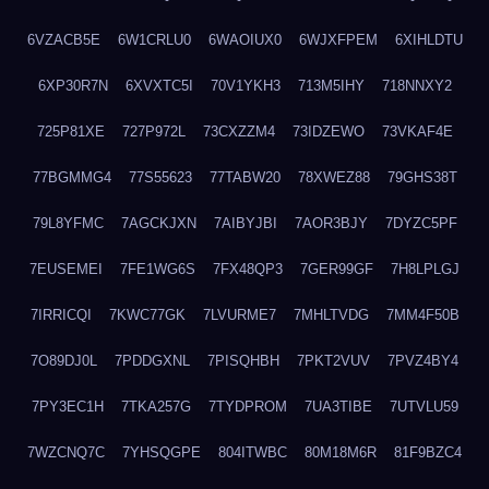
6VZACB5E
6W1CRLU0
6WAOIUX0
6WJXFPEM
6XIHLDTU
6XP30R7N
6XVXTC5I
70V1YKH3
713M5IHY
718NNXY2
725P81XE
727P972L
73CXZZM4
73IDZEWO
73VKAF4E
77BGMMG4
77S55623
77TABW20
78XWEZ88
79GHS38T
79L8YFMC
7AGCKJXN
7AIBYJBI
7AOR3BJY
7DYZC5PF
7EUSEMEI
7FE1WG6S
7FX48QP3
7GER99GF
7H8LPLGJ
7IRRICQI
7KWC77GK
7LVURME7
7MHLTVDG
7MM4F50B
7O89DJ0L
7PDDGXNL
7PISQHBH
7PKT2VUV
7PVZ4BY4
7PY3EC1H
7TKA257G
7TYDPROM
7UA3TIBE
7UTVLU59
7WZCNQ7C
7YHSQGPE
804ITWBC
80M18M6R
81F9BZC4