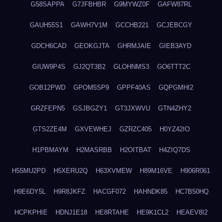
G58SAPPA
G7JFBHBR
G9MYWZ0F
GAFW87RL
GAUH55S1
GAWH7V1M
GCCHB221
GCJEBCGY
GDCH6CAD
GEOKGJTA
GHRMJAIE
GIEB3AYD
GIUW9P4S
GJ2QT3B2
GLOHNMS3
GO6TTT2C
GOB12PWD
GPOM5SP9
GPPF40AS
GQPGMHI2
GRZFEPN5
GSJBGZY1
GT3JXWVU
GTN4ZHY2
GTS2ZE4M
GXVEWHEJ
GZRZC405
H0YZ42IO
H1PBMAYM
H2MASRBB
H2OITBAT
H4ZIQ7DS
H55MU2PD
H5XERU2Q
H63XVMEW
H89M16VE
H906R061
H9E6DY5L
H9R8JKFZ
HACGF072
HAHNDK85
HC7B50HQ
HCPKPHIE
HDNJ1E18
HE8RTAHE
HE9K1CL2
HEAEV8I2