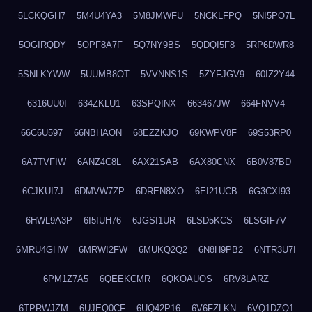
5LCKQGH7
5M4U4YA3
5M8JMWFU
5NCKLFPQ
5NI5PO7L
5OGIRQDY
5OPF8A7F
5Q7NY9BS
5QDQI5F8
5RP6DWR8
5SNLKYWW
5UUMB8OT
5VVNNS1S
5ZYFJGV9
60IZ2Y44
6316UU0I
634ZKLU1
63SPQINX
663467JW
664FNVV4
66C6U597
66NBHAON
68EZZKJQ
69KWPV8F
69S53RP0
6A7TVFIW
6ANZ4C8L
6AX21SAB
6AX80CNX
6B0V87BD
6CJKUI7J
6DMVW7ZP
6DREN8XO
6EI21UCB
6G3CXI93
6HWL9A3P
6I5IUH76
6JGSI1UR
6LSD5KCS
6LSGIF7V
6MRU4GHW
6MRWI2FW
6MUKQ2Q2
6N8H9PB2
6NTR3U7I
6PM1Z7A5
6QEEKCMR
6QKOAUOS
6RV8LARZ
6TPRWJZM
6UJEQ0CF
6UQ42P16
6V6FZLKN
6VQ1DZQ1