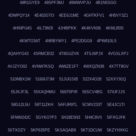
49R1GYE9
49SPF3MJ
49WWVPJU
4B1N5SGO
4DWPQY14
4E402GTO
4EE6J1ME
4GHTKFV1
4H5VY3Z1
4HINPU4S
4IL73M3I
4JH8IPKK
4K4KVN36
4KML855I
4KWTO3AT
4NRBYMY1
4PE2DGG9
4PW810LS
4QAHYG43
4SRMCB32
4T8GUZVK
4TSJ6PJX
4VGSLXPJ
4VJZYO02
4VNW7KSQ
4W6ZE1F7
4WXQZN38
4X7TT8GV
510NBX1W
5160U7JM
51JUGSIB
522X4O28
52XXY91Q
55JKJF3L
55XAQHMU
56975PIR
56SCV4BG
57IUFJJS
58G12L5U
59T11ZKH
5AFUR9TL
5CWV233T
5E4JC1TI
5FMM242C
5GYKO7P3
5H18E5N3
5H4C8VII
5IFXGJFK
5IITXOZY
5KP635PE
5KSAQAB8
5KT1DCUW
5KZYHXKG