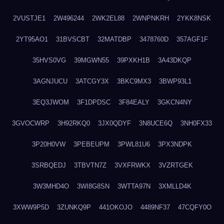
2VUSTJE1
2W496244
2WK2EL88
2WNPNKRH
2YKK8NSK
2YT95AO1
31BVSCBT
32MATDBP
3478760D
357AGF1F
35HVS0VG
39MGWN55
39PXKH1B
3A43DKQP
3AGNJUCU
3ATCGY3X
3BKC9MX3
3BWP93L1
3EQ3JWOM
3F1DPDSC
3F84EALY
3GKCN4NY
3GVOCWRP
3H92RKQ0
3JX0QDYF
3N8UCE6Q
3NH0FX33
3P20H0VW
3PEBEUPM
3PWL81U6
3PX3NDPK
3SRBQEDJ
3TBVTN7Z
3VXFRWKX
3VZRTGEK
3W3MHD4O
3WI8G8SN
3WTTA97N
3XMLLD4K
3XWW9P5D
3ZUNKQ9P
441OKOJO
4489NF37
47CQFY0O