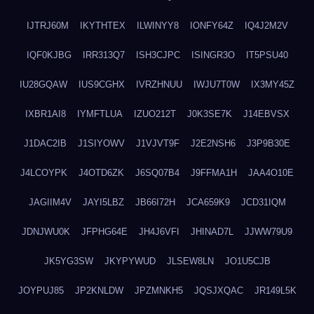
IJTRJ60M
IKYTHTEX
ILWINYY8
IONFY64Z
IQ4J2M2V
IQF0KJBG
IRR313Q7
ISH3CJPC
ISINGR3O
IT5PSU40
IU28GQAW
IUS9CGHX
IVRZHNUU
IWJU7T0W
IX3MY45Z
IXBR1AI8
IYMFTLUA
IZUO212T
J0K3SE7K
J14EBVSX
J1DAC2IB
J1SIYOWV
J1VJVT9F
J2E2NSH6
J3P9B30E
J4LCOYPK
J4OTD6ZK
J6SQ07B4
J9FFMA1H
JAA4O10E
JAGIIM4V
JAYI5LBZ
JB66I72H
JCA659K9
JCD31IQM
JDNJWU0K
JFPHG64E
JH4J6VFI
JHINAD7L
JJWW79U9
JK5YG3SW
JKYPYWUD
JLSEW8LN
JO1U5CJB
JOYPUJ85
JP2KNLDW
JPZMNKH5
JQSJXQAC
JR149L5K