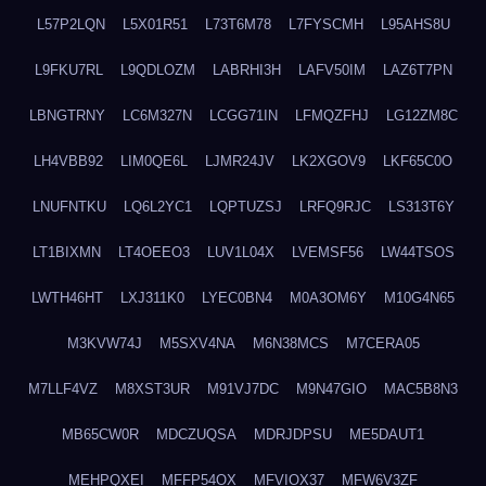
L57P2LQN
L5X01R51
L73T6M78
L7FYSCMH
L95AHS8U
L9FKU7RL
L9QDLOZM
LABRHI3H
LAFV50IM
LAZ6T7PN
LBNGTRNY
LC6M327N
LCGG71IN
LFMQZFHJ
LG12ZM8C
LH4VBB92
LIM0QE6L
LJMR24JV
LK2XGOV9
LKF65C0O
LNUFNTKU
LQ6L2YC1
LQPTUZSJ
LRFQ9RJC
LS313T6Y
LT1BIXMN
LT4OEEO3
LUV1L04X
LVEMSF56
LW44TSOS
LWTH46HT
LXJ311K0
LYEC0BN4
M0A3OM6Y
M10G4N65
M3KVW74J
M5SXV4NA
M6N38MCS
M7CERA05
M7LLF4VZ
M8XST3UR
M91VJ7DC
M9N47GIO
MAC5B8N3
MB65CW0R
MDCZUQSA
MDRJDPSU
ME5DAUT1
MEHPQXEI
MFFP54OX
MFVIOX37
MFW6V3ZF