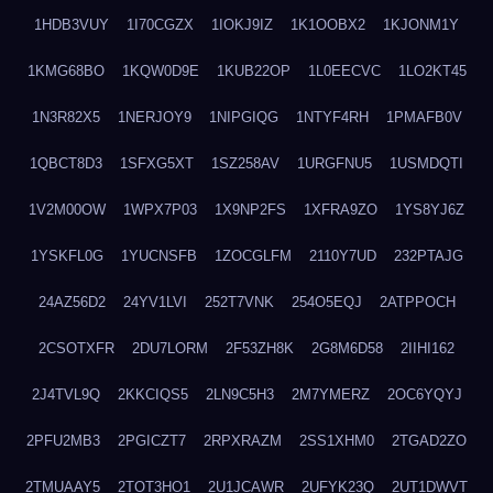
1HDB3VUY
1I70CGZX
1IOKJ9IZ
1K1OOBX2
1KJONM1Y
1KMG68BO
1KQW0D9E
1KUB22OP
1L0EECVC
1LO2KT45
1N3R82X5
1NERJOY9
1NIPGIQG
1NTYF4RH
1PMAFB0V
1QBCT8D3
1SFXG5XT
1SZ258AV
1URGFNU5
1USMDQTI
1V2M00OW
1WPX7P03
1X9NP2FS
1XFRA9ZO
1YS8YJ6Z
1YSKFL0G
1YUCNSFB
1ZOCGLFM
2110Y7UD
232PTAJG
24AZ56D2
24YV1LVI
252T7VNK
254O5EQJ
2ATPPOCH
2CSOTXFR
2DU7LORM
2F53ZH8K
2G8M6D58
2IIHI162
2J4TVL9Q
2KKCIQS5
2LN9C5H3
2M7YMERZ
2OC6YQYJ
2PFU2MB3
2PGICZT7
2RPXRAZM
2SS1XHM0
2TGAD2ZO
2TMUAAY5
2TOT3HO1
2U1JCAWR
2UFYK23Q
2UT1DWVT