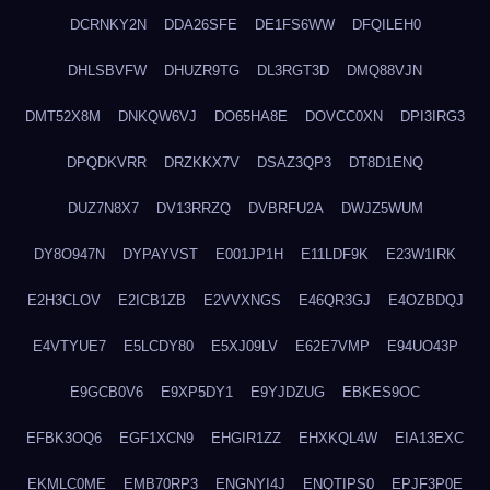
DCRNKY2N
DDA26SFE
DE1FS6WW
DFQILEH0
DHLSBVFW
DHUZR9TG
DL3RGT3D
DMQ88VJN
DMT52X8M
DNKQW6VJ
DO65HA8E
DOVCC0XN
DPI3IRG3
DPQDKVRR
DRZKKX7V
DSAZ3QP3
DT8D1ENQ
DUZ7N8X7
DV13RRZQ
DVBRFU2A
DWJZ5WUM
DY8O947N
DYPAYVST
E001JP1H
E11LDF9K
E23W1IRK
E2H3CLOV
E2ICB1ZB
E2VVXNGS
E46QR3GJ
E4OZBDQJ
E4VTYUE7
E5LCDY80
E5XJ09LV
E62E7VMP
E94UO43P
E9GCB0V6
E9XP5DY1
E9YJDZUG
EBKES9OC
EFBK3OQ6
EGF1XCN9
EHGIR1ZZ
EHXKQL4W
EIA13EXC
EKMLC0ME
EMB70RP3
ENGNYI4J
ENQTIPS0
EPJF3P0E