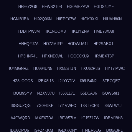
HF86Y2G8
HFWS2T9B
HG0MEZAW
HGDS4JYE
HGNI8JBA
HI92Q96N
HIEPC07W
HIGK3XKI
HIUAH86N
HJDHPW3M
HK1NQOM8
HKLIYZNV
HMB78XA8
HNHQFJ7A
HO7ZMIFP
HODWUA1L
HP2SABX1
HP3HNR4L
HPXND0WL
HQQG0KU9
HRMBXT3P
HU4MGNRZ
HU994UN5
HX55STJN
HXU62P8S
HYT7IAWC
HZ8LOGOS
I2BX8I15
I2LYGTIV
I36LB4N2
I3FECQE7
I3QM9SYV
I4ZXVJ7U
I558L171
I55DCAJ6
I5QWS9I1
I6GGUZQG
I7G0E9KP
I7I1VWFO
I7ST7CR3
I88WLW4J
IA4GWQRD
IAXE6TDA
IBFW57IM
ICJ5Z17W
IDBMJ8H8
IDU6OPO6
IGFZ4KKM
IGLXKQNY
IH4ER5CG
IJ00A3PL