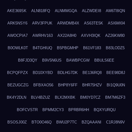
AKE369SK
ALN818FQ
ALNMMGQA
ALZWDEI8
AM6T8IQN
ARK5NSY6
ARV3FPUK
ARWDMB4X
AS63TE5K
ASI6MI04
AWOCPIA7
AWRHV163
AX22A8H0
AXVH3IQK
AZ26KW80
B0OWLK0T
B4TGHIUQ
B5PBGMHP
B61VF183
B83LODZ5
B8FJD3QY
B9V5N6US
BAWBPCGW
BBULS6EE
BCPQFPZX
BD10XYBD
BDLHG7DK
BE136RQ8
BEE98D8J
BEZUGCZG
BFBXAO56
BHP8Y6FF
BHR75HZV
BI1Q9U0N
BK4Y2DLN
BLV4BZUZ
BLX2MXBK
BM0YD7CZ
BM7M6ZF3
BOFCVSTR
BPMM2CY3
BPRBR6HH
BQXYURQU
BSOSJ00Z
BTO0O46Q
BWU2P7TC
BZQAAANI
C1RJ8N9V