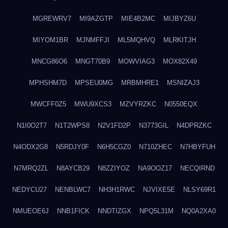
MGREWRV7
MI9AZGTP
MIE4B2MC
MIJBYZ6U
MIYOM1BR
MJNMFFJI
ML5MQHVQ
MLRKITJH
MNCG86O6
MNGT70B9
MOWVIAG3
MOX82X49
MPHSHM7D
MPSEU0MG
MRBMHRE1
MSNIZAJ3
MWCFF0Z5
MWU9XCS3
MZVYRZKC
N0550EQX
N1I0O2T7
N1T2WPS8
N2V1FD2P
N3773GIL
N4DPRZKC
N4ODX2G8
N5RDJY0F
N6H5CGZ0
N710ZHEC
N7HBYFUH
N7MRQ2ZL
N8AYCB29
N8ZZIYOZ
NA9OOZ17
NECQIRND
NEDYCU27
NENBLWC7
NH3H1RWC
NJVIXE5E
NLSY69R1
NMUEOE6J
NNB1FICK
NNDTIZGX
NPQ5L31M
NQ0A2XA0