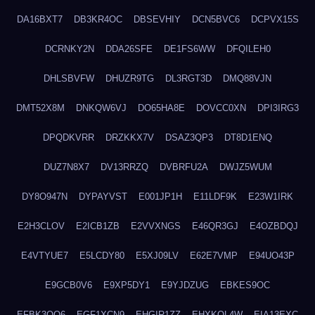
DA16BXT7
DB3KR4OC
DBSEVHIY
DCN5BVC6
DCPVX15S
DCRNKY2N
DDA26SFE
DE1FS6WW
DFQILEH0
DHLSBVFW
DHUZR9TG
DL3RGT3D
DMQ88VJN
DMT52X8M
DNKQW6VJ
DO65HA8E
DOVCC0XN
DPI3IRG3
DPQDKVRR
DRZKKX7V
DSAZ3QP3
DT8D1ENQ
DUZ7N8X7
DV13RRZQ
DVBRFU2A
DWJZ5WUM
DY8O947N
DYPAYVST
E001JP1H
E11LDF9K
E23W1IRK
E2H3CLOV
E2ICB1ZB
E2VVXNGS
E46QR3GJ
E4OZBDQJ
E4VTYUE7
E5LCDY80
E5XJ09LV
E62E7VMP
E94UO43P
E9GCB0V6
E9XP5DY1
E9YJDZUG
EBKES9OC
EFBK3OQ6
EGF1XCN9
EHGIR1ZZ
EHXKQL4W
EIA13EXC