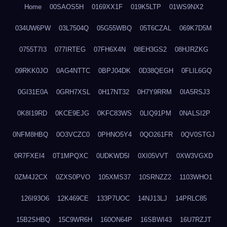
Home
00SAOS5H
0169XX1F
019K5LTP
01WS9NX2
034UW6PW
03L7504Q
05G55WBQ
05T6CZAL
069K7D5M
0755T7I3
077IRTEG
07FH6X4N
08EH3GS2
08HJRZKG
09RKK0JO
0AG4NTTC
0BPJ04DK
0D38QEGH
0FLIL6GQ
0GI31E0A
0GRH7XSL
0H17NT32
0H7Y9RRM
0IA5RSJ3
0K8I19RD
0KCE9EJG
0KFC83WS
0LIQ91PM
0NALSI2P
0NFM8HBQ
0O3VCZC0
0PHNO5Y4
0QO261FR
0QV0STGJ
0R7FXEI4
0T1MPQXC
0UDKWD5I
0XI05VVT
0XW3VGXD
0ZM4J2CX
0ZXS0PVO
105XMS37
10SRNZZ2
1103WHO1
126I93O6
12K469CE
133P7UOC
14NJ13LJ
14PRLC85
15B2SHBQ
15C9WR6H
160ON64P
16SBWI43
16U7RZJT