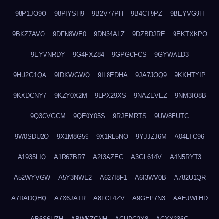
98P1JO9O
98PIYSH9
9B2V77PH
9B4CT9PZ
9BEYVG9H
9BKZ7AVO
9DFN8WE0
9DN34ALZ
9DZBDJRE
9EKTXKPO
9EYVNRDY
9G4PXZ84
9GPGCFCS
9GYWALD3
9HU2G1QA
9IDKWGWQ
9IL8EDHA
9JA7JOQ9
9KKHTYIP
9KXDCNY7
9KZY0X2M
9LPX29XS
9NAZEVEZ
9NM3IO8B
9Q3CVGCM
9QE0Y05S
9RJEMRTS
9UW8EUTC
9W0SDU2O
9X1M8G59
9X1RL5NO
9YJJZJ6M
A04LTO96
A1935LIQ
A1R67BR7
A2I3AZEC
A3GL614V
A4N5RYT3
A52WYVGW
A5Y3NWE2
A627I8F1
A6I3WV0B
A782U1QR
A7DADQHQ
A7X6JATR
A8LOL4ZV
A9GEP7N3
AAEJWLHD
AB6S6UZH
ABWKZCNH
ACUPC2X8
ACXX236G