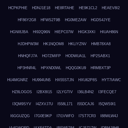
HCPKPHIE
HDNJ1E18
HE8RTAHE
HE9K1CL2
HEAEV8I2
HF86Y2G8
HFWS2T9B
HG0MEZAW
HGDS4JYE
HGNI8JBA
HI92Q96N
HIEPC07W
HIGK3XKI
HIUAH86N
HJDHPW3M
HK1NQOM8
HKLIYZNV
HMB78XA8
HNHQFJ7A
HO7ZMIFP
HODWUA1L
HP2SABX1
HP3HNR4L
HPXND0WL
HQQG0KU9
HRMBXT3P
HU4MGNRZ
HU994UN5
HX55STJN
HXU62P8S
HYT7IAWC
HZ8LOGOS
I2BX8I15
I2LYGTIV
I36LB4N2
I3FECQE7
I3QM9SYV
I4ZXVJ7U
I558L171
I55DCAJ6
I5QWS9I1
I6GGUZQG
I7G0E9KP
I7I1VWFO
I7ST7CR3
I88WLW4J
IA4GWQRD
IAXE6TDA
IBFW57IM
ICJ5Z17W
IDBMJ8H8