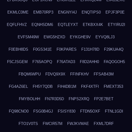
EKMLC0ME
EMB70RP3
ENGNYI4J
ENQTIPS0
EPJF3P0E
EQFLFHVZ
EQNHSDM6
EQTLEYXT
ETKBXX4K
ETYIRU2I
EVFSM49W
EWG5HZXD
EYKGHE9V
EYVQ8LJ3
F0EBH8DS
F0GS341E
F0KPARES
F131H78D
F29KUA4Q
F5CJSGEM
F765AOPQ
F76ATAD3
F8D2AHH0
FAQOGOH5
FBQM6WPU
FDVQ9X9X
FFINFKHV
FFSAB43M
FG4AZ6EL
FH5Y7QDB
FIH4DB1M
FKF4XTFI
FMEXT353
FMYBOLHH
FN7R3D5D
FNPS2XRQ
FP2E7BET
FQ98CNO0
FSG0B4GJ
FSISY830
FTDN5OXF
FTNL1GDI
FTO1V0TS
FWCIR57M
FWJKVMAE
FXML7DRF