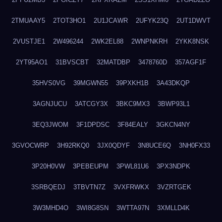
2TMUAAY5
2TOT3HO1
2U1JCAWR
2UFYK23Q
2UT1DWVT
2VUSTJE1
2W496244
2WK2EL88
2WNPNKRH
2YKK8NSK
2YT95AO1
31BVSCBT
32MATDBP
3478760D
357AGF1F
35HVS0VG
39MGWN55
39PXKH1B
3A43DKQP
3AGNJUCU
3ATCGY3X
3BKC9MX3
3BWP93L1
3EQ3JWOM
3F1DPDSC
3F84EALY
3GKCN4NY
3GVOCWRP
3H92RKQ0
3JX0QDYF
3N8UCE6Q
3NH0FX33
3P20H0VW
3PEBEUPM
3PWL81U6
3PX3NDPK
3SRBQEDJ
3TBVTN7Z
3VXFRWKX
3VZRTGEK
3W3MHD4O
3WI8G8SN
3WTTA97N
3XMLLD4K