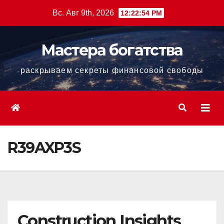
Перейти
Вс. Авг 9th, 2026
12:22:55 PM
к
содержанию
Мастера богатства
раскрываем секреты финансовой свободы
R39AXP3S
Construction Insights