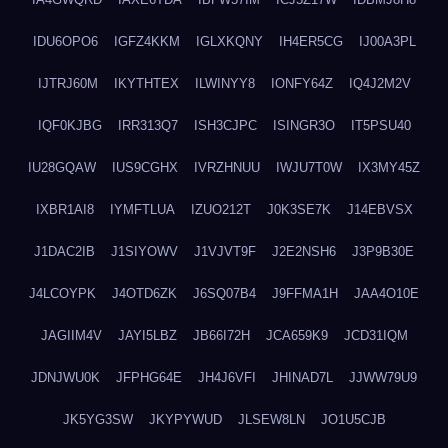
IDU6OPO6
IGFZ4KKM
IGLXKQNY
IH4ER5CG
IJ00A3PL
IJTRJ60M
IKYTHTEX
ILWINYY8
IONFY64Z
IQ4J2M2V
IQF0KJBG
IRR313Q7
ISH3CJPC
ISINGR3O
IT5PSU40
IU28GQAW
IUS9CGHX
IVRZHNUU
IWJU7T0W
IX3MY45Z
IXBR1AI8
IYMFTLUA
IZUO212T
J0K3SE7K
J14EBVSX
J1DAC2IB
J1SIYOWV
J1VJVT9F
J2E2NSH6
J3P9B30E
J4LCOYPK
J4OTD6ZK
J6SQ07B4
J9FFMA1H
JAA4O10E
JAGIIM4V
JAYI5LBZ
JB66I72H
JCA659K9
JCD31IQM
JDNJWU0K
JFPHG64E
JH4J6VFI
JHINAD7L
JJWW79U9
JK5YG3SW
JKYPYWUD
JLSEW8LN
JO1U5CJB