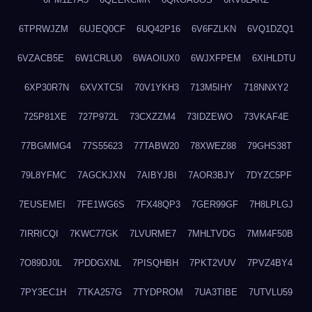
6TPRWJZM
6UJEQ0CF
6UQ42P16
6V6FZLKN
6VQ1DZQ1
6VZACB5E
6W1CRLU0
6WAOIUX0
6WJXFPEM
6XIHLDTU
6XP30R7N
6XVXTC5I
70V1YKH3
713M5IHY
718NNXY2
725P81XE
727P972L
73CXZZM4
73IDZEWO
73VKAF4E
77BGMMG4
77S55623
77TABW20
78XWEZ88
79GHS38T
79L8YFMC
7AGCKJXN
7AIBYJBI
7AOR3BJY
7DYZC5PF
7EUSEMEI
7FE1WG6S
7FX48QP3
7GER99GF
7H8LPLGJ
7IRRICQI
7KWC77GK
7LVURME7
7MHLTVDG
7MM4F50B
7O89DJ0L
7PDDGXNL
7PISQHBH
7PKT2VUV
7PVZ4BY4
7PY3EC1H
7TKA257G
7TYDPROM
7UA3TIBE
7UTVLU59