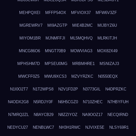
MEHPQXEI
MFFP54OX
MFVIOX37
MFW6V3ZF
MGREWRV7
MI9AZGTP
MIE4B2MC
MIJBYZ6U
MIYOM1BR
MJNMFFJI
ML5MQHVQ
MLRKITJH
MNCG86O6
MNGT70B9
MOWVIAG3
MOX82X49
MPHSHM7D
MPSEU0MG
MRBMHRE1
MSNIZAJ3
MWCFF0Z5
MWU9XCS3
MZVYRZKC
N0550EQX
N1I0O2T7
N1T2WPS8
N2V1FD2P
N3773GIL
N4DPRZKC
N4ODX2G8
N5RDJY0F
N6H5CGZ0
N710ZHEC
N7HBYFUH
N7MRQ2ZL
N8AYCB29
N8ZZIYOZ
NA9OOZ17
NECQIRND
NEDYCU27
NENBLWC7
NH3H1RWC
NJVIXE5E
NLSY69R1