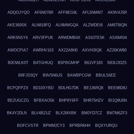
ADQOJYQO
AF6N078R
AFF8EG9L
AFL5NMM7
AK9V4J5R
AKE369SK
ALN818FQ
ALNMMGQA
ALZWDEI8
AM6T8IQN
ARK5NSY6
ARV3FPUK
ARWDMB4X
AS63TE5K
ASI6MI04
AWOCPIA7
AWRHV163
AX22A8H0
AXVH3IQK
AZ26KW80
B0OWLK0T
B4TGHIUQ
B5PBGMHP
B61VF183
B83LODZ5
B8FJD3QY
B9V5N6US
BAWBPCGW
BBULS6EE
BCPQFPZX
BD10XYBD
BDLHG7DK
BE136RQ8
BEE98D8J
BEZUGCZG
BFBXAO56
BHP8Y6FF
BHR75HZV
BI1Q9U0N
BK4Y2DLN
BLV4BZUZ
BLX2MXBK
BM0YD7CZ
BM7M6ZF3
BOFCVSTR
BPMM2CY3
BPRBR6HH
BQXYURQU