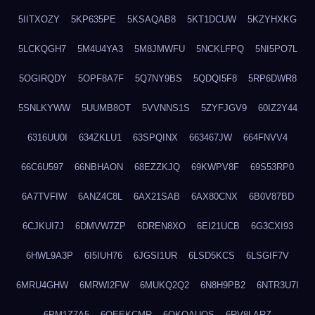
5IITXOZY
5KP635PE
5KSAQAB8
5KT1DCUW
5KZYHXKG
5LCKQGH7
5M4U4YA3
5M8JMWFU
5NCKLFPQ
5NI5PO7L
5OGIRQDY
5OPF8A7F
5Q7NY9BS
5QDQI5F8
5RP6DWR8
5SNLKYWW
5UUMB8OT
5VVNNS1S
5ZYFJGV9
60IZ2Y44
6316UU0I
634ZKLU1
63SPQINX
663467JW
664FNVV4
66C6U597
66NBHAON
68EZZKJQ
69KWPV8F
69S53RP0
6A7TVFIW
6ANZ4C8L
6AX21SAB
6AX80CNX
6B0V87BD
6CJKUI7J
6DMVW7ZP
6DREN8XO
6EI21UCB
6G3CXI93
6HWL9A3P
6I5IUH76
6JGSI1UR
6LSD5KCS
6LSGIF7V
6MRU4GHW
6MRWI2FW
6MUKQ2Q2
6N8H9PB2
6NTR3U7I
6PM1Z7A5
6QEEKCMR
6QKOAUOS
6RV8LARZ