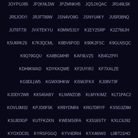
JOYPUJ85
JP2KNLDW
JPZMNKH5
JQSJXQAC
JR149L5K
JR5JO5YI
JRJFT89W
JSN4VO9G
JSNYU4KY
JU5R38NQ
JUT8T73I
JVXTEKYU
K0MWS31Y
K1EY2SRP
K2Z766JH
K5U6RKZ6
K7K3QCML
K8BV6POD
K90K2FSC
K9GLNSQC
K9Q79GQU
KA8BGMHR
KAF9LVZ5
KB4GZPFI
KDH9KMAD
KDYKKQWE
KF2UYIRJ
KF7XALZE
KG9DLLW5
KGWX9HKW
KI5WJFKX
KJ08V73F
KJDDY2W8
KK545ABY
KLIWWZOB
KLMYKIMZ
KLT1PAC2
KOVL0M32
KPJD0F5K
KR9YDNR4
KRG7DRYF
KS5G3Z8M
KSL803GP
KUTFKZKN
KWEMS0FA
KX516STY
KXLC6J92
KYOXDC81
KYRSFGGQ
KYV4DRI4
KYX46IW3
L0BT21HO