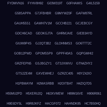
FYDMVN16
FYHV8H92
G03W319T
G0FHAMIS
G4IL5159
G58SAPPA
G7JFBHBR
G9MYWZ0F
GAFW87RL
GAUH55S1
GAWH7V1M
GCCHB221
GCJEBCGY
GDCH6CAD
GEOKGJTA
GHRMJAIE
GIEB3AYD
GIUW9P4S
GJ2QT3B2
GLOHNMS3
GO6TTT2C
GOB12PWD
GPOM5SP9
GPPF40AS
GQPGMHI2
GRZFEPN5
GSJBGZY1
GT3JXWVU
GTN4ZHY2
GTS2ZE4M
GXVEWHEJ
GZRZC405
H0YZ42IO
H1PBMAYM
H2MASRBB
H2OITBAT
H4ZIQ7DS
H55MU2PD
H5XERU2Q
H63XVMEW
H89M16VE
H906R061
H9E6DY5L
H9R8JKFZ
HACGF072
HAHNDK85
HC7B50HQ