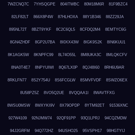
7WZCNQ7C
7YHSQGPE
804ITWBC
80M18M6R
81F9BZC4
82LF82LT
866X8P4W
87HLHOXA
88Y1B346
88ZZ29JA
895NL72T
8BZT9YKF
8C2C6QL5
8CFDQ2M4
8EMTYC6G
8GN4ZHDF
8GP2U7BA
8I0XX43W
8IGK9S2K
8IN6KUU1
8K1AGK5W
8KNPFC99
8L74O55L
8M8UKA3C
8MLQKCFV
8NA0T4E7
8NPYUIWI
8Q67LX0P
8QJ48I60
8RH6U9AR
8RKLFN77
8S2Y754U
8S6FCGLW
8SMVFVDF
8SWZO6EX
8U58PZ5Z
8VO5Q2UE
8VQQAA1I
8WAVTFXG
8WSU0MSW
8WXYKI9V
8X79OPDP
8YTM92ET
91536XNC
927W4109
92NJMW74
92QF91PP
93Q1LPRJ
94CQZMDW
94J2GRFM
94Q772HZ
94USHO25
95VSPH17
98HGTYIJ