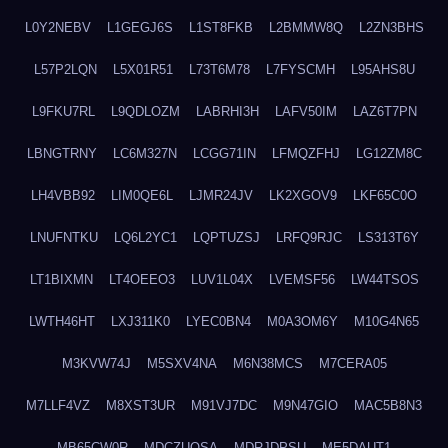
L0Y2NEBV
L1GEGJ6S
L1ST8FKB
L2BMMW8Q
L2ZN3BHS
L57P2LQN
L5X01R51
L73T6M78
L7FYSCMH
L95AHS8U
L9FKU7RL
L9QDLOZM
LABRHI3H
LAFV50IM
LAZ6T7PN
LBNGTRNY
LC6M327N
LCGG71IN
LFMQZFHJ
LG12ZM8C
LH4VBB92
LIM0QE6L
LJMR24JV
LK2XGOV9
LKF65C0O
LNUFNTKU
LQ6L2YC1
LQPTUZSJ
LRFQ9RJC
LS313T6Y
LT1BIXMN
LT4OEEO3
LUV1L04X
LVEMSF56
LW44TSOS
LWTH46HT
LXJ311K0
LYEC0BN4
M0A3OM6Y
M10G4N65
M3KVW74J
M5SXV4NA
M6N38MCS
M7CERA05
M7LLF4VZ
M8XST3UR
M91VJ7DC
M9N47GIO
MAC5B8N3
MB65CW0R
MDCZUQSA
MDRJDPSU
ME5DAUT1