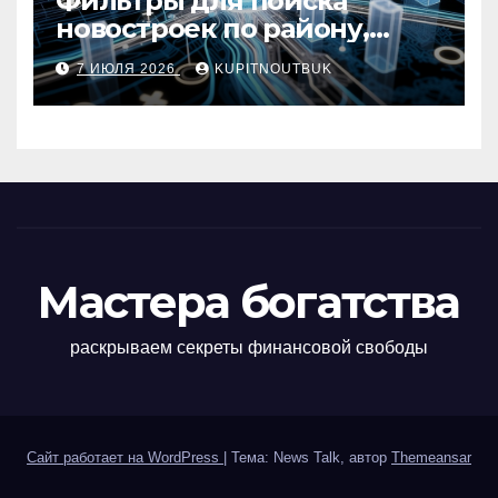
Фильтры для поиска
новостроек по району,
метро, площади и сроку
7 ИЮЛЯ 2026
KUPITNOUTBUK
сдачи
Мастера богатства
раскрываем секреты финансовой свободы
Сайт работает на WordPress
|
Тема: News Talk, автор
Themeansar