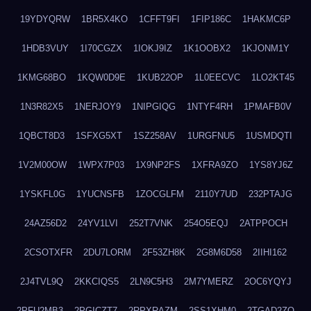
19YDYQRW
1BR5X4KO
1CFFT9FI
1FIP186C
1HAKMC6P
1HDB3VUY
1I70CGZX
1IOKJ9IZ
1K1OOBX2
1KJONM1Y
1KMG68BO
1KQW0D9E
1KUB22OP
1L0EECVC
1LO2KT45
1N3R82X5
1NERJOY9
1NIPGIQG
1NTYF4RH
1PMAFB0V
1QBCT8D3
1SFXG5XT
1SZ258AV
1URGFNU5
1USMDQTI
1V2M00OW
1WPX7P03
1X9NP2FS
1XFRA9ZO
1YS8YJ6Z
1YSKFL0G
1YUCNSFB
1ZOCGLFM
2110Y7UD
232PTAJG
24AZ56D2
24YV1LVI
252T7VNK
254O5EQJ
2ATPPOCH
2CSOTXFR
2DU7LORM
2F53ZH8K
2G8M6D58
2IIHI162
2J4TVL9Q
2KKCIQS5
2LN9C5H3
2M7YMERZ
2OC6YQYJ
2PFU2MB3
2PGICZT7
2RPXRAZM
2SS1XHM0
2TGAD2ZO