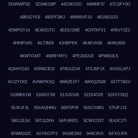
3XWW9P5D
3ZUNKQ9P
441OKOJO
4489NF37
47CQFY0O
49R1GYE9
49SPF3MJ
49WWVPJU
4B1N5SGO
4DWPQY14
4E402GTO
4EE6J1ME
4GHTKFV1
4H5VY3Z1
4HINPU4S
4IL73M3I
4JH8IPKK
4K4KVN36
4KML855I
4KWTO3AT
4NRBYMY1
4PE2DGG9
4PW810LS
4QAHYG43
4SRMCB32
4T8GUZVK
4TSJ6PJX
4VGSLXPJ
4VJZYO02
4VNW7KSQ
4W6ZE1F7
4WXQZN38
4X7TT8GV
510NBX1W
5160U7JM
51JUGSIB
522X4O28
52XXY91Q
55JKJF3L
55XAQHMU
56975PIR
56SCV4BG
57IUFJJS
58G12L5U
59T11ZKH
5AFUR9TL
5CWV233T
5E4JC1TI
5FMM242C
5GYKO7P3
5H18E5N3
5H4C8VII
5IFXGJFK