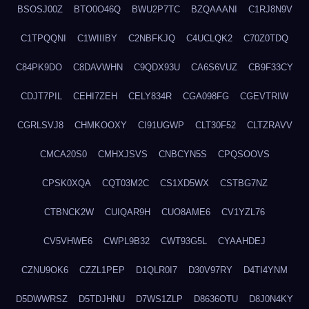
BSOSJ00Z
BTO0O46Q
BWU2P7TC
BZQAAANI
C1RJ8N9V
C1TPQQNI
C1WIIIBY
C2NBFKJQ
C4UCLQK2
C70Z0TDQ
C84PK9DO
C8DAVWHN
C9QDX93U
CA6S6VUZ
CB9F33CY
CDJT7PIL
CEHI7ZEH
CELY834R
CGA098FG
CGEVTRIW
CGRLSVJ8
CHMKOOXY
CI91UGWP
CLT30F52
CLTZRAVV
CMCA20S0
CMHXJSVS
CNBCYN5S
CPQSOOVS
CPSK0XQA
CQT03M2C
CS1XD5WX
CSTBG7NZ
CTBNCK2W
CUIQAR9H
CUO8AME6
CV1YZL76
CV5VHWE6
CWPL9B32
CWT93G5L
CYAAHDEJ
CZNU9OK6
CZZL1PEP
D1QLR0I7
D30V97RY
D4TI4YNM
D5DWWRSZ
D5TDJHNU
D7WS1ZLP
D8636OTU
D8J0N4KY