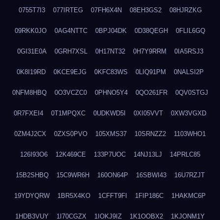
0755T7I3
077IRTEG
07FH6X4N
08EH3GS2
08HJRZKG
09RKK0JO
0AG4NTTC
0BPJ04DK
0D38QEGH
0FLIL6GQ
0GI31E0A
0GRH7XSL
0H17NT32
0H7Y9RRM
0IA5RSJ3
0K8I19RD
0KCE9EJG
0KFC83WS
0LIQ91PM
0NALSI2P
0NFM8HBQ
0O3VCZC0
0PHNO5Y4
0QO261FR
0QV0STGJ
0R7FXEI4
0T1MPQXC
0UDKWD5I
0XI05VVT
0XW3VGXD
0ZM4J2CX
0ZXS0PVO
105XMS37
10SRNZZ2
1103WHO1
126I93O6
12K469CE
133P7UOC
14NJ13LJ
14PRLC85
15B2SHBQ
15C9WR6H
160ON64P
16SBWI43
16U7RZJT
19YDYQRW
1BR5X4KO
1CFFT9FI
1FIP186C
1HAKMC6P
1HDB3VUY
1I70CGZX
1IOKJ9IZ
1K1OOBX2
1KJONM1Y