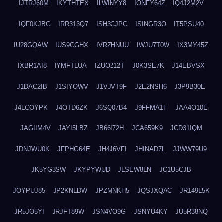
IJTRJ60M
IKYTHTEX
ILWINYY8
IONFY64Z
IQ4J2M2V
IQF0KJBG
IRR313Q7
ISH3CJPC
ISINGR3O
IT5PSU40
IU28GQAW
IUS9CGHX
IVRZHNUU
IWJU7T0W
IX3MY45Z
IXBR1AI8
IYMFTLUA
IZUO212T
J0K3SE7K
J14EBVSX
J1DAC2IB
J1SIYOWV
J1VJVT9F
J2E2NSH6
J3P9B30E
J4LCOYPK
J4OTD6ZK
J6SQ07B4
J9FFMA1H
JAA4O10E
JAGIIM4V
JAYI5LBZ
JB66I72H
JCA659K9
JCD31IQM
JDNJWU0K
JFPHG64E
JH4J6VFI
JHINAD7L
JJWW79U9
JK5YG3SW
JKYPYWUD
JLSEW8LN
JO1U5CJB
JOYPUJ85
JP2KNLDW
JPZMNKH5
JQSJXQAC
JR149L5K
JR5JO5YI
JRJFT89W
JSN4VO9G
JSNYU4KY
JU5R38NQ