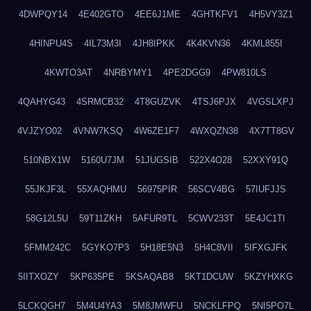
4DWPQY14
4E402GTO
4EE6J1ME
4GHTKFV1
4H5VY3Z1
4HINPU4S
4IL73M3I
4JH8IPKK
4K4KVN36
4KML855I
4KWTO3AT
4NRBYMY1
4PE2DGG9
4PW810LS
4QAHYG43
4SRMCB32
4T8GUZVK
4TSJ6PJX
4VGSLXPJ
4VJZYO02
4VNW7KSQ
4W6ZE1F7
4WXQZN38
4X7TT8GV
510NBX1W
5160U7JM
51JUGSIB
522X4O28
52XXY91Q
55JKJF3L
55XAQHMU
56975PIR
56SCV4BG
57IUFJJS
58G12L5U
59T11ZKH
5AFUR9TL
5CWV233T
5E4JC1TI
5FMM242C
5GYKO7P3
5H18E5N3
5H4C8VII
5IFXGJFK
5IITXOZY
5KP635PE
5KSAQAB8
5KT1DCUW
5KZYHXKG
5LCKQGH7
5M4U4YA3
5M8JMWFU
5NCKLFPQ
5NI5PO7L