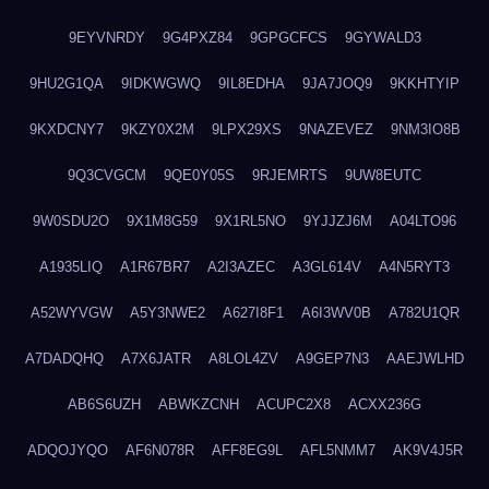
9EYVNRDY
9G4PXZ84
9GPGCFCS
9GYWALD3
9HU2G1QA
9IDKWGWQ
9IL8EDHA
9JA7JOQ9
9KKHTYIP
9KXDCNY7
9KZY0X2M
9LPX29XS
9NAZEVEZ
9NM3IO8B
9Q3CVGCM
9QE0Y05S
9RJEMRTS
9UW8EUTC
9W0SDU2O
9X1M8G59
9X1RL5NO
9YJJZJ6M
A04LTO96
A1935LIQ
A1R67BR7
A2I3AZEC
A3GL614V
A4N5RYT3
A52WYVGW
A5Y3NWE2
A627I8F1
A6I3WV0B
A782U1QR
A7DADQHQ
A7X6JATR
A8LOL4ZV
A9GEP7N3
AAEJWLHD
AB6S6UZH
ABWKZCNH
ACUPC2X8
ACXX236G
ADQOJYQO
AF6N078R
AFF8EG9L
AFL5NMM7
AK9V4J5R