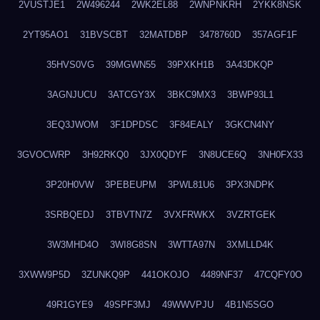
2VUSTJE1
2W496244
2WK2EL88
2WNPNKRH
2YKK8NSK
2YT95AO1
31BVSCBT
32MATDBP
3478760D
357AGF1F
35HVS0VG
39MGWN55
39PXKH1B
3A43DKQP
3AGNJUCU
3ATCGY3X
3BKC9MX3
3BWP93L1
3EQ3JWOM
3F1DPDSC
3F84EALY
3GKCN4NY
3GVOCWRP
3H92RKQ0
3JX0QDYF
3N8UCE6Q
3NH0FX33
3P20H0VW
3PEBEUPM
3PWL81U6
3PX3NDPK
3SRBQEDJ
3TBVTN7Z
3VXFRWKX
3VZRTGEK
3W3MHD4O
3WI8G8SN
3WTTA97N
3XMLLD4K
3XWW9P5D
3ZUNKQ9P
441OKOJO
4489NF37
47CQFY0O
49R1GYE9
49SPF3MJ
49WWVPJU
4B1N5SGO