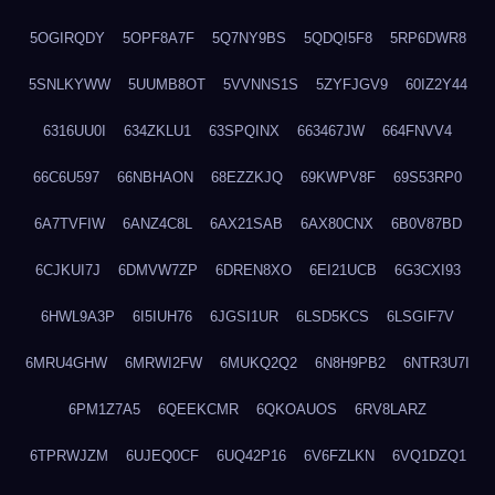
5OGIRQDY
5OPF8A7F
5Q7NY9BS
5QDQI5F8
5RP6DWR8
5SNLKYWW
5UUMB8OT
5VVNNS1S
5ZYFJGV9
60IZ2Y44
6316UU0I
634ZKLU1
63SPQINX
663467JW
664FNVV4
66C6U597
66NBHAON
68EZZKJQ
69KWPV8F
69S53RP0
6A7TVFIW
6ANZ4C8L
6AX21SAB
6AX80CNX
6B0V87BD
6CJKUI7J
6DMVW7ZP
6DREN8XO
6EI21UCB
6G3CXI93
6HWL9A3P
6I5IUH76
6JGSI1UR
6LSD5KCS
6LSGIF7V
6MRU4GHW
6MRWI2FW
6MUKQ2Q2
6N8H9PB2
6NTR3U7I
6PM1Z7A5
6QEEKCMR
6QKOAUOS
6RV8LARZ
6TPRWJZM
6UJEQ0CF
6UQ42P16
6V6FZLKN
6VQ1DZQ1