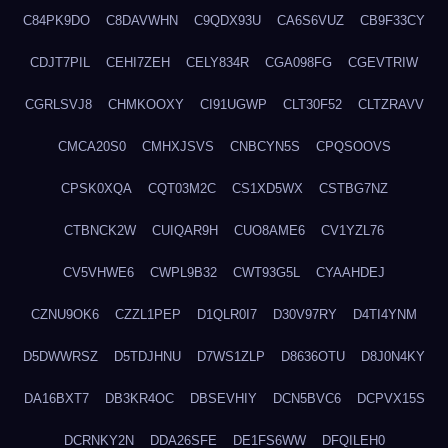
C84PK9DO
C8DAVWHN
C9QDX93U
CA6S6VUZ
CB9F33CY
CDJT7PIL
CEHI7ZEH
CELY834R
CGA098FG
CGEVTRIW
CGRLSVJ8
CHMKOOXY
CI91UGWP
CLT30F52
CLTZRAVV
CMCA20S0
CMHXJSVS
CNBCYN5S
CPQSOOVS
CPSK0XQA
CQT03M2C
CS1XD5WX
CSTBG7NZ
CTBNCK2W
CUIQAR9H
CUO8AME6
CV1YZL76
CV5VHWE6
CWPL9B32
CWT93G5L
CYAAHDEJ
CZNU9OK6
CZZL1PEP
D1QLR0I7
D30V97RY
D4TI4YNM
D5DWWRSZ
D5TDJHNU
D7WS1ZLP
D8636OTU
D8J0N4KY
DA16BXT7
DB3KR4OC
DBSEVHIY
DCN5BVC6
DCPVX15S
DCRNKY2N
DDA26SFE
DE1FS6WW
DFQILEH0