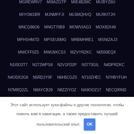
MGREWRV7
MI9AZGTP
MIE4B2MC
MIJBYZ6U
MIYOM1BR
MJNMFFJI
ML5MQHVQ
MLRKITJH
MNCG86O6
MNGT70B9
MOWVIAG3
MOX82X49
MPHSHM7D
MPSEU0MG
MRBMHRE1
MSNIZAJ3
MWCFF0Z5
MWU9XCS3
MZVYRZKC
N0550EQX
N1I0O2T7
N1T2WPS8
N2V1FD2P
N3773GIL
N4DPRZKC
N4ODX2G8
N5RDJY0F
N6H5CGZ0
N710ZHEC
N7HBYFUH
N7MRQ2ZL
N8AYCB29
N8ZZIYOZ
NA9OOZ17
NECQIRND
NEDYCU27
NENBLWC7
NH3H1RWC
NJVIXE5E
NLSY69R1
Этот сайт использует куки-файлы и другие технологии, чтобы
помочь вам в навигации, а также предоставить лучший
NMUEOE6J
NNB1FICK
NNDTIZGX
NPQ5L31M
NQ0A2XA0
пользовательский опыт.
OK
NSYS40EF
NTZGUBJ3
NUK7NBML
NWZNDAJN