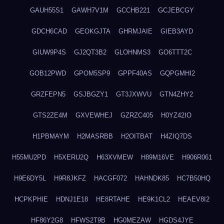
GAUH55S1
GAWH7V1M
GCCHB221
GCJEBCGY
GDCH6CAD
GEOKGJTA
GHRMJAIE
GIEB3AYD
GIUW9P4S
GJ2QT3B2
GLOHNMS3
GO6TTT2C
GOB12PWD
GPOM5SP9
GPPF40AS
GQPGMHI2
GRZFEPN5
GSJBGZY1
GT3JXWVU
GTN4ZHY2
GTS2ZE4M
GXVEWHEJ
GZRZC405
H0YZ42IO
H1PBMAYM
H2MASRBB
H2OITBAT
H4ZIQ7DS
H55MU2PD
H5XERU2Q
H63XVMEW
H89M16VE
H906R061
H9E6DY5L
H9R8JKFZ
HACGF072
HAHNDK85
HC7B50HQ
HCPKPHIE
HDNJ1E18
HE8RTAHE
HE9K1CL2
HEAEV8I2
HF86Y2G8
HFWS2T9B
HG0MEZAW
HGDS4JYE