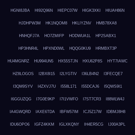
HGNI8JBA
HI92Q96N
HIEPC07W
HIGK3XKI
HIUAH86N
HJDHPW3M
HK1NQOM8
HKLIYZNV
HMB78XA8
HNHQFJ7A
HO7ZMIFP
HODWUA1L
HP2SABX1
HP3HNR4L
HPXND0WL
HQQG0KU9
HRMBXT3P
HU4MGNRZ
HU994UN5
HX55STJN
HXU62P8S
HYT7IAWC
HZ8LOGOS
I2BX8I15
I2LYGTIV
I36LB4N2
I3FECQE7
I3QM9SYV
I4ZXVJ7U
I558L171
I55DCAJ6
I5QWS9I1
I6GGUZQG
I7G0E9KP
I7I1VWFO
I7ST7CR3
I88WLW4J
IA4GWQRD
IAXE6TDA
IBFW57IM
ICJ5Z17W
IDBMJ8H8
IDU6OPO6
IGFZ4KKM
IGLXKQNY
IH4ER5CG
IJ00A3PL