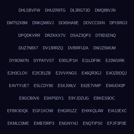
DHLSBVFW
DHUZR9TG
DL3RGT3D
DMQ88VJN
DMT52X8M
DNKQW6VJ
DO65HA8E
DOVCC0XN
DPI3IRG3
DPQDKVRR
DRZKKX7V
DSAZ3QP3
DT8D1ENQ
DUZ7N8X7
DV13RRZQ
DVBRFU2A
DWJZ5WUM
DY8O947N
DYPAYVST
E001JP1H
E11LDF9K
E23W1IRK
E2H3CLOV
E2ICB1ZB
E2VVXNGS
E46QR3GJ
E4OZBDQJ
E4VTYUE7
E5LCDY80
E5XJ09LV
E62E7VMP
E94UO43P
E9GCB0V6
E9XP5DY1
E9YJDZUG
EBKES9OC
EFBK3OQ6
EGF1XCN9
EHGIR1ZZ
EHXKQL4W
EIA13EXC
EKMLC0ME
EMB70RP3
ENGNYI4J
ENQTIPS0
EPJF3P0E