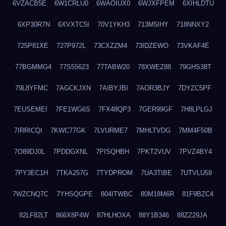
6VZACB5E
6W1CRLU0
6WAOIUX0
6WJXFPEM
6XIHLDTU
6XP30R7N
6XVXTC5I
70V1YKH3
713M5IHY
718NNXY2
725P81XE
727P972L
73CXZZM4
73IDZEWO
73VKAF4E
77BGMMG4
77S55623
77TABW20
78XWEZ88
79GHS38T
79L8YFMC
7AGCKJXN
7AIBYJBI
7AOR3BJY
7DYZC5PF
7EUSEMEI
7FE1WG6S
7FX48QP3
7GER99GF
7H8LPLGJ
7IRRICQI
7KWC77GK
7LVURME7
7MHLTVDG
7MM4F50B
7O89DJ0L
7PDDGXNL
7PISQHBH
7PKT2VUV
7PVZ4BY4
7PY3EC1H
7TKA257G
7TYDPROM
7UA3TIBE
7UTVLU59
7WZCNQ7C
7YHSQGPE
804ITWBC
80M18M6R
81F9BZC4
82LF82LT
866X8P4W
87HLHOXA
88Y1B346
88ZZ29JA