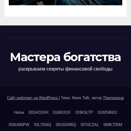
Мастера богатства
раскрываем секреты финансовой свободы
Сайт работает на WordPress
|
Тема: News Talk, автор
Themeansar
Home
00SAOS5H
0169XX1F
019K5LTP
01WS9NX2
034UW6PW
03L7504Q
05G55WBQ
05T6CZAL
069K7D5M