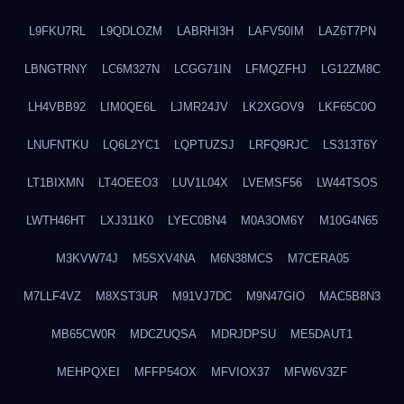
L9FKU7RL
L9QDLOZM
LABRHI3H
LAFV50IM
LAZ6T7PN
LBNGTRNY
LC6M327N
LCGG71IN
LFMQZFHJ
LG12ZM8C
LH4VBB92
LIM0QE6L
LJMR24JV
LK2XGOV9
LKF65C0O
LNUFNTKU
LQ6L2YC1
LQPTUZSJ
LRFQ9RJC
LS313T6Y
LT1BIXMN
LT4OEEO3
LUV1L04X
LVEMSF56
LW44TSOS
LWTH46HT
LXJ311K0
LYEC0BN4
M0A3OM6Y
M10G4N65
M3KVW74J
M5SXV4NA
M6N38MCS
M7CERA05
M7LLF4VZ
M8XST3UR
M91VJ7DC
M9N47GIO
MAC5B8N3
MB65CW0R
MDCZUQSA
MDRJDPSU
ME5DAUT1
MEHPQXEI
MFFP54OX
MFVIOX37
MFW6V3ZF