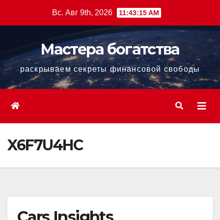
Перейти
Вс. Авг 9th, 2026
11:43:17 AM
к
содержанию
Мастера богатства
раскрываем секреты финансовой свободы
X6F7U4HC
Cars Insights