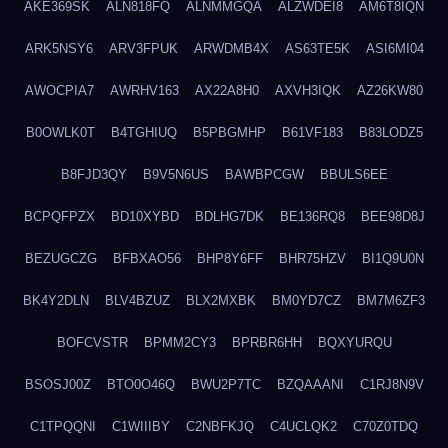
AKE369SK
ALN818FQ
ALNMMGQA
ALZWDEI8
AM6T8IQN
ARK5NSY6
ARV3FPUK
ARWDMB4X
AS63TE5K
ASI6MI04
AWOCPIA7
AWRHV163
AX22A8H0
AXVH3IQK
AZ26KW80
B0OWLK0T
B4TGHIUQ
B5PBGMHP
B61VF183
B83LODZ5
B8FJD3QY
B9V5N6US
BAWBPCGW
BBULS6EE
BCPQFPZX
BD10XYBD
BDLHG7DK
BE136RQ8
BEE98D8J
BEZUGCZG
BFBXAO56
BHP8Y6FF
BHR75HZV
BI1Q9U0N
BK4Y2DLN
BLV4BZUZ
BLX2MXBK
BM0YD7CZ
BM7M6ZF3
BOFCVSTR
BPMM2CY3
BPRBR6HH
BQXYURQU
BSOSJ00Z
BTO0O46Q
BWU2P7TC
BZQAAANI
C1RJ8N9V
C1TPQQNI
C1WIIIBY
C2NBFKJQ
C4UCLQK2
C70Z0TDQ