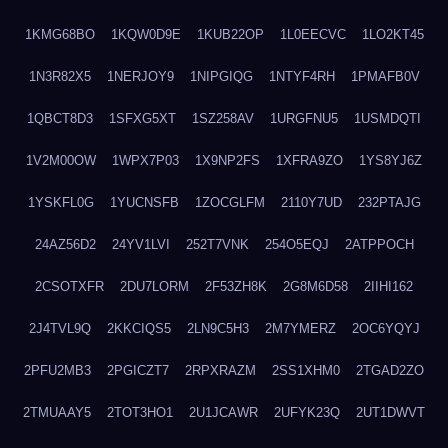
1KMG68BO
1KQW0D9E
1KUB22OP
1L0EECVC
1LO2KT45
1N3R82X5
1NERJOY9
1NIPGIQG
1NTYF4RH
1PMAFB0V
1QBCT8D3
1SFXG5XT
1SZ258AV
1URGFNU5
1USMDQTI
1V2M00OW
1WPX7P03
1X9NP2FS
1XFRA9ZO
1YS8YJ6Z
1YSKFL0G
1YUCNSFB
1ZOCGLFM
2110Y7UD
232PTAJG
24AZ56D2
24YV1LVI
252T7VNK
254O5EQJ
2ATPPOCH
2CSOTXFR
2DU7LORM
2F53ZH8K
2G8M6D58
2IIHI162
2J4TVL9Q
2KKCIQS5
2LN9C5H3
2M7YMERZ
2OC6YQYJ
2PFU2MB3
2PGICZT7
2RPXRAZM
2SS1XHM0
2TGAD2ZO
2TMUAAY5
2TOT3HO1
2U1JCAWR
2UFYK23Q
2UT1DWVT