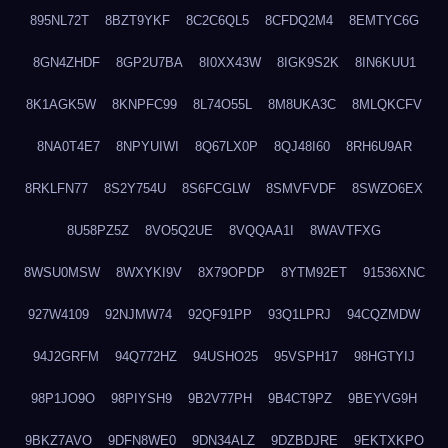
895NL72T
8BZT9YKF
8C2C6QL5
8CFDQ2M4
8EMTYC6G
8GN4ZHDF
8GP2U7BA
8I0XX43W
8IGK9S2K
8IN6KUU1
8K1AGK5W
8KNPFC99
8L74O55L
8M8UKA3C
8MLQKCFV
8NA0T4E7
8NPYUIWI
8Q67LX0P
8QJ48I60
8RH6U9AR
8RKLFN77
8S2Y754U
8S6FCGLW
8SMVFVDF
8SWZO6EX
8U58PZ5Z
8VO5Q2UE
8VQQAA1I
8WAVTFXG
8WSU0MSW
8WXYKI9V
8X79OPDP
8YTM92ET
91536XNC
927W4109
92NJMW74
92QF91PP
93Q1LPRJ
94CQZMDW
94J2GRFM
94Q772HZ
94USHO25
95VSPH17
98HGTYIJ
98P1JO9O
98PIYSH9
9B2V77PH
9B4CT9PZ
9BEYVG9H
9BKZ7AVO
9DFN8WE0
9DN34ALZ
9DZBDJRE
9EKTXKPO