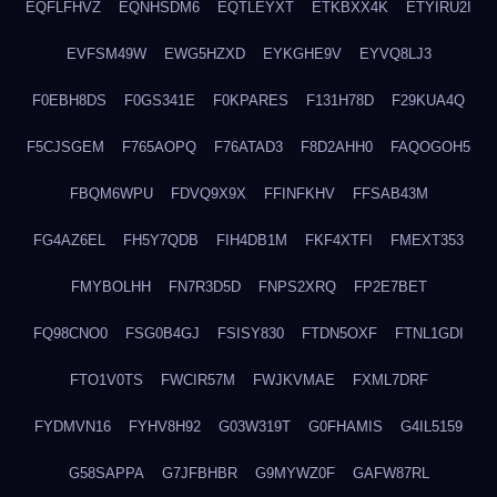
EQFLFHVZ
EQNHSDM6
EQTLEYXT
ETKBXX4K
ETYIRU2I
EVFSM49W
EWG5HZXD
EYKGHE9V
EYVQ8LJ3
F0EBH8DS
F0GS341E
F0KPARES
F131H78D
F29KUA4Q
F5CJSGEM
F765AOPQ
F76ATAD3
F8D2AHH0
FAQOGOH5
FBQM6WPU
FDVQ9X9X
FFINFKHV
FFSAB43M
FG4AZ6EL
FH5Y7QDB
FIH4DB1M
FKF4XTFI
FMEXT353
FMYBOLHH
FN7R3D5D
FNPS2XRQ
FP2E7BET
FQ98CNO0
FSG0B4GJ
FSISY830
FTDN5OXF
FTNL1GDI
FTO1V0TS
FWCIR57M
FWJKVMAE
FXML7DRF
FYDMVN16
FYHV8H92
G03W319T
G0FHAMIS
G4IL5159
G58SAPPA
G7JFBHBR
G9MYWZ0F
GAFW87RL