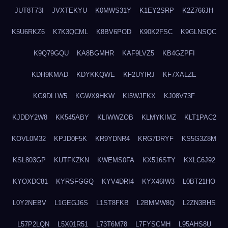
JUT8T73I
JVXTEKYU
K0MWS31Y
K1EY2SRP
K2Z766JH
K5U6RKZ6
K7K3QCML
K8BV6POD
K90K2FSC
K9GLNSQC
K9Q79GQU
KA8BGMHR
KAF9LVZ5
KB4GZPFI
KDH9KMAD
KDYKKQWE
KF2UYIRJ
KF7XALZE
KG9DLLW5
KGWX9HKW
KI5WJFKX
KJ08V73F
KJDDY2W8
KK545ABY
KLIWWZOB
KLMYKIMZ
KLT1PAC2
KOVL0M32
KPJD0F5K
KR9YDNR4
KRG7DRYF
KS5G3Z8M
KSL803GP
KUTFKZKN
KWEMS0FA
KX516STY
KXLC6J92
KYOXDC81
KYRSFGGQ
KYV4DRI4
KYX46IW3
L0BT21HO
L0Y2NEBV
L1GEGJ6S
L1ST8FKB
L2BMMW8Q
L2ZN3BHS
L57P2LQN
L5X01R51
L73T6M78
L7FYSCMH
L95AHS8U