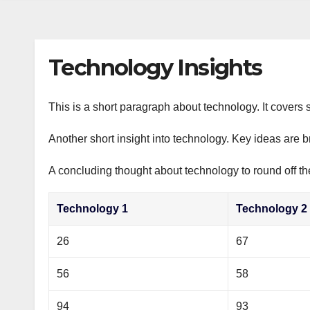
s
р
a
n
а
m
i
в
Technology Insights
k
и
i
т
This is a short paragraph about technology. It covers 
ь
Another short insight into technology. Key ideas are b
A concluding thought about technology to round off th
Technology 1
Technology 2
26
67
56
58
94
93