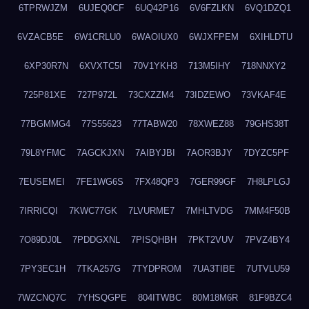
6TPRWJZM
6UJEQ0CF
6UQ42P16
6V6FZLKN
6VQ1DZQ1
6VZACB5E
6W1CRLU0
6WAOIUX0
6WJXFPEM
6XIHLDTU
6XP30R7N
6XVXTC5I
70V1YKH3
713M5IHY
718NNXY2
725P81XE
727P972L
73CXZZM4
73IDZEWO
73VKAF4E
77BGMMG4
77S55623
77TABW20
78XWEZ88
79GHS38T
79L8YFMC
7AGCKJXN
7AIBYJBI
7AOR3BJY
7DYZC5PF
7EUSEMEI
7FE1WG6S
7FX48QP3
7GER99GF
7H8LPLGJ
7IRRICQI
7KWC77GK
7LVURME7
7MHLTVDG
7MM4F50B
7O89DJ0L
7PDDGXNL
7PISQHBH
7PKT2VUV
7PVZ4BY4
7PY3EC1H
7TKA257G
7TYDPROM
7UA3TIBE
7UTVLU59
7WZCNQ7C
7YHSQGPE
804ITWBC
80M18M6R
81F9BZC4