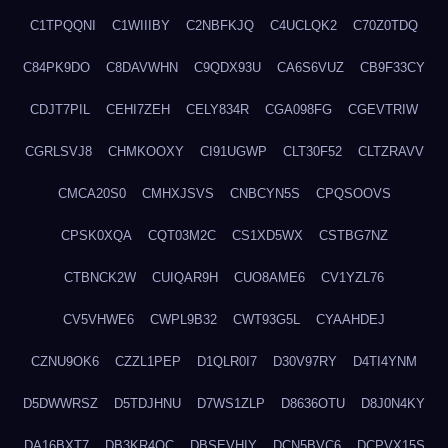
C1TPQQNI
C1WIIIBY
C2NBFKJQ
C4UCLQK2
C70Z0TDQ
C84PK9DO
C8DAVWHN
C9QDX93U
CA6S6VUZ
CB9F33CY
CDJT7PIL
CEHI7ZEH
CELY834R
CGA098FG
CGEVTRIW
CGRLSVJ8
CHMKOOXY
CI91UGWP
CLT30F52
CLTZRAVV
CMCA20S0
CMHXJSVS
CNBCYN5S
CPQSOOVS
CPSK0XQA
CQT03M2C
CS1XD5WX
CSTBG7NZ
CTBNCK2W
CUIQAR9H
CUO8AME6
CV1YZL76
CV5VHWE6
CWPL9B32
CWT93G5L
CYAAHDEJ
CZNU9OK6
CZZL1PEP
D1QLR0I7
D30V97RY
D4TI4YNM
D5DWWRSZ
D5TDJHNU
D7WS1ZLP
D8636OTU
D8J0N4KY
DA16BXT7
DB3KR4OC
DBSEVHIY
DCN5BVC6
DCPVX15S