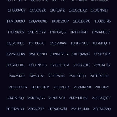
1HDB3VUY
1I70CGZX
1IOKJ9IZ
1K1OOBX2
1KJONM1Y
1KMG68BO
1KQW0D9E
1KUB22OP
1L0EECVC
1LO2KT45
1N3R82X5
1NERJOY9
1NIPGIQG
1NTYF4RH
1PMAFB0V
1QBCT8D3
1SFXG5XT
1SZ258AV
1URGFNU5
1USMDQTI
1V2M00OW
1WPX7P03
1X9NP2FS
1XFRA9ZO
1YS8YJ6Z
1YSKFL0G
1YUCNSFB
1ZOCGLFM
2110Y7UD
232PTAJG
24AZ56D2
24YV1LVI
252T7VNK
254O5EQJ
2ATPPOCH
2CSOTXFR
2DU7LORM
2F53ZH8K
2G8M6D58
2IIHI162
2J4TVL9Q
2KKCIQS5
2LN9C5H3
2M7YMERZ
2OC6YQYJ
2PFU2MB3
2PGICZT7
2RPXRAZM
2SS1XHM0
2TGAD2ZO