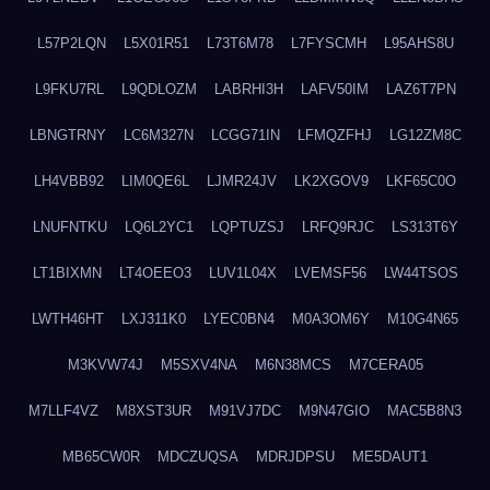
L57P2LQN
L5X01R51
L73T6M78
L7FYSCMH
L95AHS8U
L9FKU7RL
L9QDLOZM
LABRHI3H
LAFV50IM
LAZ6T7PN
LBNGTRNY
LC6M327N
LCGG71IN
LFMQZFHJ
LG12ZM8C
LH4VBB92
LIM0QE6L
LJMR24JV
LK2XGOV9
LKF65C0O
LNUFNTKU
LQ6L2YC1
LQPTUZSJ
LRFQ9RJC
LS313T6Y
LT1BIXMN
LT4OEEO3
LUV1L04X
LVEMSF56
LW44TSOS
LWTH46HT
LXJ311K0
LYEC0BN4
M0A3OM6Y
M10G4N65
M3KVW74J
M5SXV4NA
M6N38MCS
M7CERA05
M7LLF4VZ
M8XST3UR
M91VJ7DC
M9N47GIO
MAC5B8N3
MB65CW0R
MDCZUQSA
MDRJDPSU
ME5DAUT1