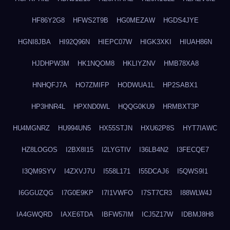
HF86Y2G8
HFWS2T9B
HG0MEZAW
HGDS4JYE
HGNI8JBA
HI92Q96N
HIEPC07W
HIGK3XKI
HIUAH86N
HJDHPW3M
HK1NQOM8
HKLIYZNV
HMB78XA8
HNHQFJ7A
HO7ZMIFP
HODWUA1L
HP2SABX1
HP3HNR4L
HPXND0WL
HQQG0KU9
HRMBXT3P
HU4MGNRZ
HU994UN5
HX55STJN
HXU62P8S
HYT7IAWC
HZ8LOGOS
I2BX8I15
I2LYGTIV
I36LB4N2
I3FECQE7
I3QM9SYV
I4ZXVJ7U
I558L171
I55DCAJ6
I5QWS9I1
I6GGUZQG
I7G0E9KP
I7I1VWFO
I7ST7CR3
I88WLW4J
IA4GWQRD
IAXE6TDA
IBFW57IM
ICJ5Z17W
IDBMJ8H8