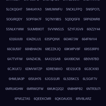
5LCKQGH7
5M4U4YA3
5M8JMWFU
5NCKLFPQ
5NI5PO7L
5OGIRQDY
5OPF8A7F
5Q7NY9BS
5QDQI5F8
5RP6DWR8
5SNLKYWW
5UUMB8OT
5VVNNS1S
5ZYFJGV9
60IZ2Y44
6316UU0I
634ZKLU1
63SPQINX
663467JW
664FNVV4
66C6U597
66NBHAON
68EZZKJQ
69KWPV8F
69S53RP0
6A7TVFIW
6ANZ4C8L
6AX21SAB
6AX80CNX
6B0V87BD
6CJKUI7J
6DMVW7ZP
6DREN8XO
6EI21UCB
6G3CXI93
6HWL9A3P
6I5IUH76
6JGSI1UR
6LSD5KCS
6LSGIF7V
6MRU4GHW
6MRWI2FW
6MUKQ2Q2
6N8H9PB2
6NTR3U7I
6PM1Z7A5
6QEEKCMR
6QKOAUOS
6RV8LARZ