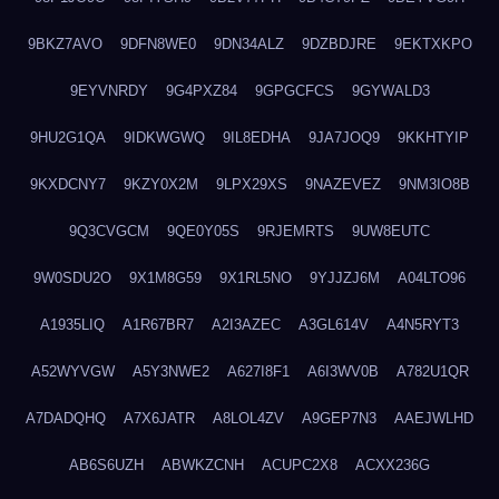
9BKZ7AVO
9DFN8WE0
9DN34ALZ
9DZBDJRE
9EKTXKPO
9EYVNRDY
9G4PXZ84
9GPGCFCS
9GYWALD3
9HU2G1QA
9IDKWGWQ
9IL8EDHA
9JA7JOQ9
9KKHTYIP
9KXDCNY7
9KZY0X2M
9LPX29XS
9NAZEVEZ
9NM3IO8B
9Q3CVGCM
9QE0Y05S
9RJEMRTS
9UW8EUTC
9W0SDU2O
9X1M8G59
9X1RL5NO
9YJJZJ6M
A04LTO96
A1935LIQ
A1R67BR7
A2I3AZEC
A3GL614V
A4N5RYT3
A52WYVGW
A5Y3NWE2
A627I8F1
A6I3WV0B
A782U1QR
A7DADQHQ
A7X6JATR
A8LOL4ZV
A9GEP7N3
AAEJWLHD
AB6S6UZH
ABWKZCNH
ACUPC2X8
ACXX236G