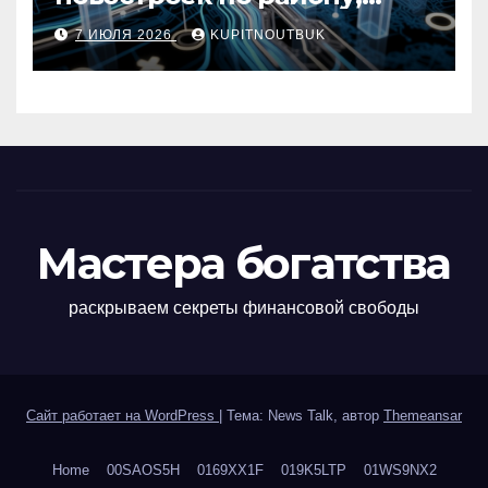
метро, площади и сроку
7 ИЮЛЯ 2026
KUPITNOUTBUK
сдачи
Мастера богатства
раскрываем секреты финансовой свободы
Сайт работает на WordPress
|
Тема: News Talk, автор
Themeansar
Home
00SAOS5H
0169XX1F
019K5LTP
01WS9NX2