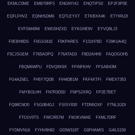
EKMLC0ME
EMB70RP3
ENGNYI4J
ENQTIPS0
EPJF3P0E
EQFLFHVZ
EQNHSDM6
EQTLEYXT
ETKBXX4K
ETYIRU2I
EVFSM49W
EWG5HZXD
EYKGHE9V
EYVQ8LJ3
F0EBH8DS
F0GS341E
F0KPARES
F131H78D
F29KUA4Q
F5CJSGEM
F765AOPQ
F76ATAD3
F8D2AHH0
FAQOGOH5
FBQM6WPU
FDVQ9X9X
FFINFKHV
FFSAB43M
FG4AZ6EL
FH5Y7QDB
FIH4DB1M
FKF4XTFI
FMEXT353
FMYBOLHH
FN7R3D5D
FNPS2XRQ
FP2E7BET
FQ98CNO0
FSG0B4GJ
FSISY830
FTDN5OXF
FTNL1GDI
FTO1V0TS
FWCIR57M
FWJKVMAE
FXML7DRF
FYDMVN16
FYHV8H92
G03W319T
G0FHAMIS
G4IL5159