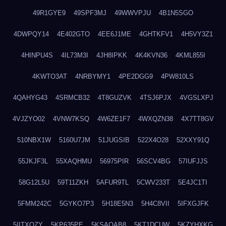
49R1GYE9
49SPF3MJ
49WWVPJU
4B1N5SGO
4DWPQY14
4E402GTO
4EE6J1ME
4GHTKFV1
4H5VY3Z1
4HINPU4S
4IL73M3I
4JH8IPKK
4K4KVN36
4KML855I
4KWTO3AT
4NRBYMY1
4PE2DGG9
4PW810LS
4QAHYG43
4SRMCB32
4T8GUZVK
4TSJ6PJX
4VGSLXPJ
4VJZYO02
4VNW7KSQ
4W6ZE1F7
4WXQZN38
4X7TT8GV
510NBX1W
5160U7JM
51JUGSIB
522X4O28
52XXY91Q
55JKJF3L
55XAQHMU
56975PIR
56SCV4BG
57IUFJJS
58G12L5U
59T11ZKH
5AFUR9TL
5CWV233T
5E4JC1TI
5FMM242C
5GYKO7P3
5H18E5N3
5H4C8VII
5IFXGJFK
5IITXOZY
5KP635PE
5KSAQAB8
5KT1DCUW
5KZYHXKG