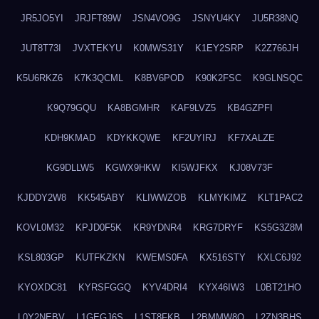
JR5JO5YI
JRJFT89W
JSN4VO9G
JSNYU4KY
JU5R38NQ
JUT8T73I
JVXTEKYU
K0MWS31Y
K1EY2SRP
K2Z766JH
K5U6RKZ6
K7K3QCML
K8BV6POD
K90K2FSC
K9GLNSQC
K9Q79GQU
KA8BGMHR
KAF9LVZ5
KB4GZPFI
KDH9KMAD
KDYKKQWE
KF2UYIRJ
KF7XALZE
KG9DLLW5
KGWX9HKW
KI5WJFKX
KJ08V73F
KJDDY2W8
KK545ABY
KLIWWZOB
KLMYKIMZ
KLT1PAC2
KOVL0M32
KPJD0F5K
KR9YDNR4
KRG7DRYF
KS5G3Z8M
KSL803GP
KUTFKZKN
KWEMS0FA
KX516STY
KXLC6J92
KYOXDC81
KYRSFGGQ
KYV4DRI4
KYX46IW3
L0BT21HO
L0Y2NEBV
L1GEGJ6S
L1ST8FKB
L2BMMW8Q
L2ZN3BHS