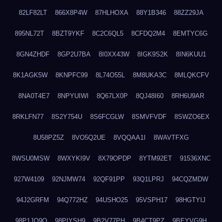
82LF82LT
866X8P4W
87HLHOXA
88Y1B346
88ZZ29JA
895NL72T
8BZT9YKF
8C2C6QL5
8CFDQ2M4
8EMTYC6G
8GN4ZHDF
8GP2U7BA
8I0XX43W
8IGK9S2K
8IN6KUU1
8K1AGK5W
8KNPFC99
8L74O55L
8M8UKA3C
8MLQKCFV
8NA0T4E7
8NPYUIWI
8Q67LX0P
8QJ48I60
8RH6U9AR
8RKLFN77
8S2Y754U
8S6FCGLW
8SMVFVDF
8SWZO6EX
8U58PZ5Z
8VO5Q2UE
8VQQAA1I
8WAVTFXG
8WSU0MSW
8WXYKI9V
8X79OPDP
8YTM92ET
91536XNC
927W4109
92NJMW74
92QF91PP
93Q1LPRJ
94CQZMDW
94J2GRFM
94Q772HZ
94USHO25
95VSPH17
98HGTYIJ
98P1JO9O
98PIYSH9
9B2V77PH
9B4CT9PZ
9BEYVG9H