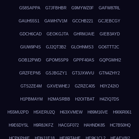
G58SAPPA
G7JFBHBR
G9MYWZ0F
GAFW87RL
GAUH55S1
GAWH7V1M
GCCHB221
GCJEBCGY
GDCH6CAD
GEOKGJTA
GHRMJAIE
GIEB3AYD
GIUW9P4S
GJ2QT3B2
GLOHNMS3
GO6TTT2C
GOB12PWD
GPOM5SP9
GPPF40AS
GQPGMHI2
GRZFEPN5
GSJBGZY1
GT3JXWVU
GTN4ZHY2
GTS2ZE4M
GXVEWHEJ
GZRZC405
H0YZ42IO
H1PBMAYM
H2MASRBB
H2OITBAT
H4ZIQ7DS
H55MU2PD
H5XERU2Q
H63XVMEW
H89M16VE
H906R061
H9E6DY5L
H9R8JKFZ
HACGF072
HAHNDK85
HC7B50HQ
HCPKPHIE
HDNJ1E18
HE8RTAHE
HE9K1CL2
HEAEV8I2