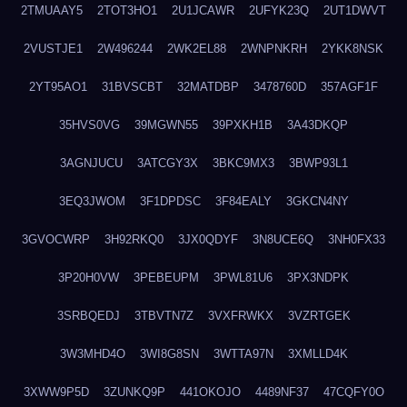
2TMUAAY5
2TOT3HO1
2U1JCAWR
2UFYK23Q
2UT1DWVT
2VUSTJE1
2W496244
2WK2EL88
2WNPNKRH
2YKK8NSK
2YT95AO1
31BVSCBT
32MATDBP
3478760D
357AGF1F
35HVS0VG
39MGWN55
39PXKH1B
3A43DKQP
3AGNJUCU
3ATCGY3X
3BKC9MX3
3BWP93L1
3EQ3JWOM
3F1DPDSC
3F84EALY
3GKCN4NY
3GVOCWRP
3H92RKQ0
3JX0QDYF
3N8UCE6Q
3NH0FX33
3P20H0VW
3PEBEUPM
3PWL81U6
3PX3NDPK
3SRBQEDJ
3TBVTN7Z
3VXFRWKX
3VZRTGEK
3W3MHD4O
3WI8G8SN
3WTTA97N
3XMLLD4K
3XWW9P5D
3ZUNKQ9P
441OKOJO
4489NF37
47CQFY0O