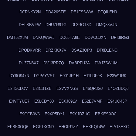
DCRNKY2N
DDA26SFE
DE1FS6WW
DFQILEH0
DHLSBVFW
DHUZR9TG
DL3RGT3D
DMQ88VJN
DMT52X8M
DNKQW6VJ
DO65HA8E
DOVCC0XN
DPI3IRG3
DPQDKVRR
DRZKKX7V
DSAZ3QP3
DT8D1ENQ
DUZ7N8X7
DV13RRZQ
DVBRFU2A
DWJZ5WUM
DY8O947N
DYPAYVST
E001JP1H
E11LDF9K
E23W1IRK
E2H3CLOV
E2ICB1ZB
E2VVXNGS
E46QR3GJ
E4OZBDQJ
E4VTYUE7
E5LCDY80
E5XJ09LV
E62E7VMP
E94UO43P
E9GCB0V6
E9XP5DY1
E9YJDZUG
EBKES9OC
EFBK3OQ6
EGF1XCN9
EHGIR1ZZ
EHXKQL4W
EIA13EXC