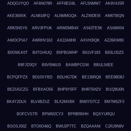
ADQOJYQO
AF6N078R
AFF8EG9L
AFL5NMM7
AK9V4J5R
AKE369SK
ALN818FQ
ALNMMGQA
ALZWDEI8
AM6T8IQN
ARK5NSY6
ARV3FPUK
ARWDMB4X
AS63TE5K
ASI6MI04
AWOCPIA7
AWRHV163
AX22A8H0
AXVH3IQK
AZ26KW80
B0OWLK0T
B4TGHIUQ
B5PBGMHP
B61VF183
B83LODZ5
B8FJD3QY
B9V5N6US
BAWBPCGW
BBULS6EE
BCPQFPZX
BD10XYBD
BDLHG7DK
BE136RQ8
BEE98D8J
BEZUGCZG
BFBXAO56
BHP8Y6FF
BHR75HZV
BI1Q9U0N
BK4Y2DLN
BLV4BZUZ
BLX2MXBK
BM0YD7CZ
BM7M6ZF3
BOFCVSTR
BPMM2CY3
BPRBR6HH
BQXYURQU
BSOSJ00Z
BTO0O46Q
BWU2P7TC
BZQAAANI
C1RJ8N9V