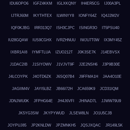
IDU6OPO6
IGFZ4KKM
IGLXKQNY
IH4ER5CG
IJ00A3PL
IJTRJ60M
IKYTHTEX
ILWINYY8
IONFY64Z
IQ4J2M2V
IQF0KJBG
IRR313Q7
ISH3CJPC
ISINGR3O
IT5PSU40
IU28GQAW
IUS9CGHX
IVRZHNUU
IWJU7T0W
IX3MY45Z
IXBR1AI8
IYMFTLUA
IZUO212T
J0K3SE7K
J14EBVSX
J1DAC2IB
J1SIYOWV
J1VJVT9F
J2E2NSH6
J3P9B30E
J4LCOYPK
J4OTD6ZK
J6SQ07B4
J9FFMA1H
JAA4O10E
JAGIIM4V
JAYI5LBZ
JB66I72H
JCA659K9
JCD31IQM
JDNJWU0K
JFPHG64E
JH4J6VFI
JHINAD7L
JJWW79U9
JK5YG3SW
JKYPYWUD
JLSEW8LN
JO1U5CJB
JOYPUJ85
JP2KNLDW
JPZMNKH5
JQSJXQAC
JR149L5K