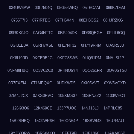
034UW6PW
03L7504Q
05G55WBQ
05T6CZAL
069K7D5M
0755T7I3
077IRTEG
07FH6X4N
08EH3GS2
08HJRZKG
09RKK0JO
0AG4NTTC
0BPJ04DK
0D38QEGH
0FLIL6GQ
0GI31E0A
0GRH7XSL
0H17NT32
0H7Y9RRM
0IA5RSJ3
0K8I19RD
0KCE9EJG
0KFC83WS
0LIQ91PM
0NALSI2P
0NFM8HBQ
0O3VCZC0
0PHNO5Y4
0QO261FR
0QV0STGJ
0R7FXEI4
0T1MPQXC
0UDKWD5I
0XI05VVT
0XW3VGXD
0ZM4J2CX
0ZXS0PVO
105XMS37
10SRNZZ2
1103WHO1
126I93O6
12K469CE
133P7UOC
14NJ13LJ
14PRLC85
15B2SHBQ
15C9WR6H
160ON64P
16SBWI43
16U7RZJT
19YDYQRW
1BR5X4KO
1CFFT9FI
1FIP186C
1HAKMC6P