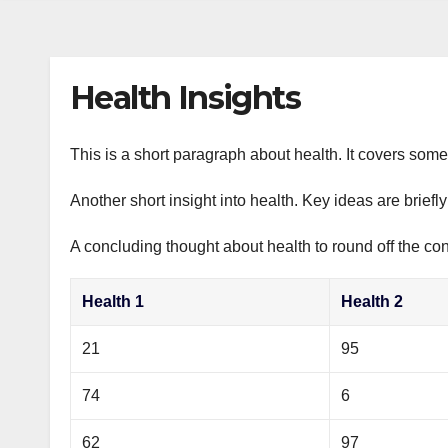
s
р
a
n
а
m
i
в
Health Insights
k
и
i
т
This is a short paragraph about health. It covers some 
ь
Another short insight into health. Key ideas are briefl
A concluding thought about health to round off the con
Health 1
Health 2
21
95
74
6
62
97