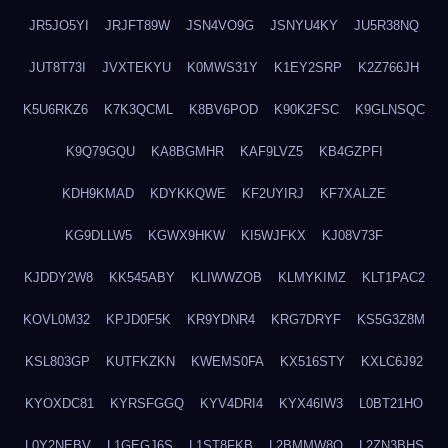
JR5JO5YI
JRJFT89W
JSN4VO9G
JSNYU4KY
JU5R38NQ
JUT8T73I
JVXTEKYU
K0MWS31Y
K1EY2SRP
K2Z766JH
K5U6RKZ6
K7K3QCML
K8BV6POD
K90K2FSC
K9GLNSQC
K9Q79GQU
KA8BGMHR
KAF9LVZ5
KB4GZPFI
KDH9KMAD
KDYKKQWE
KF2UYIRJ
KF7XALZE
KG9DLLW5
KGWX9HKW
KI5WJFKX
KJ08V73F
KJDDY2W8
KK545ABY
KLIWWZOB
KLMYKIMZ
KLT1PAC2
KOVL0M32
KPJD0F5K
KR9YDNR4
KRG7DRYF
KS5G3Z8M
KSL803GP
KUTFKZKN
KWEMS0FA
KX516STY
KXLC6J92
KYOXDC81
KYRSFGGQ
KYV4DRI4
KYX46IW3
L0BT21HO
L0Y2NEBV
L1GEGJ6S
L1ST8FKB
L2BMMW8Q
L2ZN3BHS