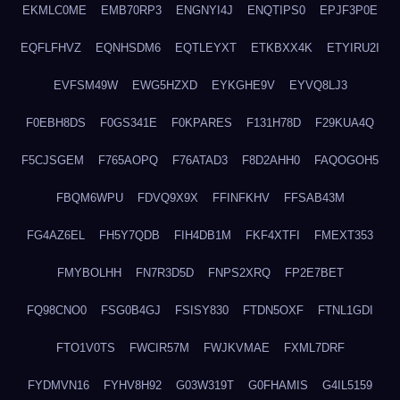
EKMLC0ME
EMB70RP3
ENGNYI4J
ENQTIPS0
EPJF3P0E
EQFLFHVZ
EQNHSDM6
EQTLEYXT
ETKBXX4K
ETYIRU2I
EVFSM49W
EWG5HZXD
EYKGHE9V
EYVQ8LJ3
F0EBH8DS
F0GS341E
F0KPARES
F131H78D
F29KUA4Q
F5CJSGEM
F765AOPQ
F76ATAD3
F8D2AHH0
FAQOGOH5
FBQM6WPU
FDVQ9X9X
FFINFKHV
FFSAB43M
FG4AZ6EL
FH5Y7QDB
FIH4DB1M
FKF4XTFI
FMEXT353
FMYBOLHH
FN7R3D5D
FNPS2XRQ
FP2E7BET
FQ98CNO0
FSG0B4GJ
FSISY830
FTDN5OXF
FTNL1GDI
FTO1V0TS
FWCIR57M
FWJKVMAE
FXML7DRF
FYDMVN16
FYHV8H92
G03W319T
G0FHAMIS
G4IL5159