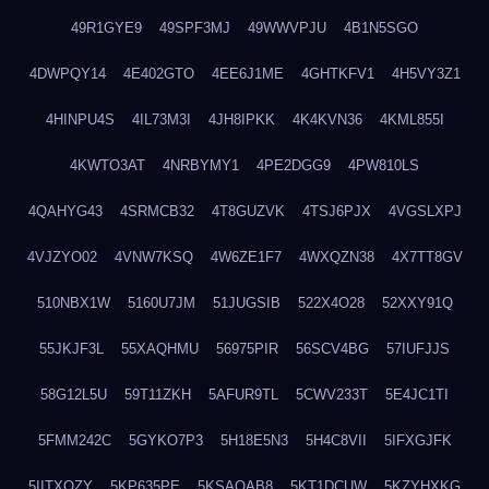
49R1GYE9
49SPF3MJ
49WWVPJU
4B1N5SGO
4DWPQY14
4E402GTO
4EE6J1ME
4GHTKFV1
4H5VY3Z1
4HINPU4S
4IL73M3I
4JH8IPKK
4K4KVN36
4KML855I
4KWTO3AT
4NRBYMY1
4PE2DGG9
4PW810LS
4QAHYG43
4SRMCB32
4T8GUZVK
4TSJ6PJX
4VGSLXPJ
4VJZYO02
4VNW7KSQ
4W6ZE1F7
4WXQZN38
4X7TT8GV
510NBX1W
5160U7JM
51JUGSIB
522X4O28
52XXY91Q
55JKJF3L
55XAQHMU
56975PIR
56SCV4BG
57IUFJJS
58G12L5U
59T11ZKH
5AFUR9TL
5CWV233T
5E4JC1TI
5FMM242C
5GYKO7P3
5H18E5N3
5H4C8VII
5IFXGJFK
5IITXOZY
5KP635PE
5KSAQAB8
5KT1DCUW
5KZYHXKG