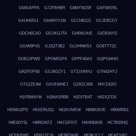
G58SAPPA
G7JFBHBR
G9MYWZ0F
GAFW87RL
GAUH55S1
GAWH7V1M
GCCHB221
GCJEBCGY
GDCH6CAD
GEOKGJTA
GHRMJAIE
GIEB3AYD
GIUW9P4S
GJ2QT3B2
GLOHNMS3
GO6TTT2C
GOB12PWD
GPOM5SP9
GPPF40AS
GQPGMHI2
GRZFEPN5
GSJBGZY1
GT3JXWVU
GTN4ZHY2
GTS2ZE4M
GXVEWHEJ
GZRZC405
H0YZ42IO
H1PBMAYM
H2MASRBB
H2OITBAT
H4ZIQ7DS
H55MU2PD
H5XERU2Q
H63XVMEW
H89M16VE
H906R061
H9E6DY5L
H9R8JKFZ
HACGF072
HAHNDK85
HC7B50HQ
HCPKPHIE
HDNJ1E18
HE8RTAHE
HE9K1CL2
HEAEV8I2