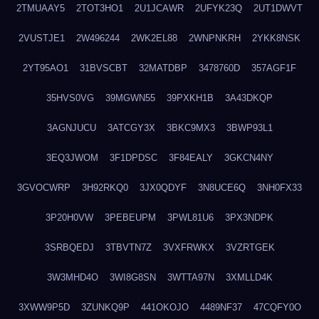
2TMUAAY5
2TOT3HO1
2U1JCAWR
2UFYK23Q
2UT1DWVT
2VUSTJE1
2W496244
2WK2EL88
2WNPNKRH
2YKK8NSK
2YT95AO1
31BVSCBT
32MATDBP
3478760D
357AGF1F
35HVS0VG
39MGWN55
39PXKH1B
3A43DKQP
3AGNJUCU
3ATCGY3X
3BKC9MX3
3BWP93L1
3EQ3JWOM
3F1DPDSC
3F84EALY
3GKCN4NY
3GVOCWRP
3H92RKQ0
3JX0QDYF
3N8UCE6Q
3NH0FX33
3P20H0VW
3PEBEUPM
3PWL81U6
3PX3NDPK
3SRBQEDJ
3TBVTN7Z
3VXFRWKX
3VZRTGEK
3W3MHD4O
3WI8G8SN
3WTTA97N
3XMLLD4K
3XWW9P5D
3ZUNKQ9P
441OKOJO
4489NF37
47CQFY0O