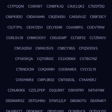
C1TPQQNI
C1WIIIBY
C2NBFKJQ
C4UCLQK2
C70Z0TDQ
C84PK9DO
C8DAVWHN
C9QDX93U
CA6S6VUZ
CB9F33CY
CDJT7PIL
CEHI7ZEH
CELY834R
CGA098FG
CGEVTRIW
CGRLSVJ8
CHMKOOXY
CI91UGWP
CLT30F52
CLTZRAVV
CMCA20S0
CMHXJSVS
CNBCYN5S
CPQSOOVS
CPSK0XQA
CQT03M2C
CS1XD5WX
CSTBG7NZ
CTBNCK2W
CUIQAR9H
CUO8AME6
CV1YZL76
CV5VHWE6
CWPL9B32
CWT93G5L
CYAAHDEJ
CZNU9OK6
CZZL1PEP
D1QLR0I7
D30V97RY
D4TI4YNM
D5DWWRSZ
D5TDJHNU
D7WS1ZLP
D8636OTU
D8J0N4KY
DA16BXT7
DB3KR4OC
DBSEVHIY
DCN5BVC6
DCPVX15S