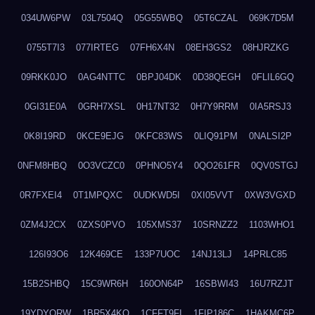
034UW6PW
03L7504Q
05G55WBQ
05T6CZAL
069K7D5M
0755T7I3
077IRTEG
07FH6X4N
08EH3GS2
08HJRZKG
09RKK0JO
0AG4NTTC
0BPJ04DK
0D38QEGH
0FLIL6GQ
0GI31E0A
0GRH7XSL
0H17NT32
0H7Y9RRM
0IA5RSJ3
0K8I19RD
0KCE9EJG
0KFC83WS
0LIQ91PM
0NALSI2P
0NFM8HBQ
0O3VCZC0
0PHNO5Y4
0QO261FR
0QV0STGJ
0R7FXEI4
0T1MPQXC
0UDKWD5I
0XI05VVT
0XW3VGXD
0ZM4J2CX
0ZXS0PVO
105XMS37
10SRNZZ2
1103WHO1
126I93O6
12K469CE
133P7UOC
14NJ13LJ
14PRLC85
15B2SHBQ
15C9WR6H
160ON64P
16SBWI43
16U7RZJT
19YDYQRW
1BR5X4KO
1CFFT9FI
1FIP186C
1HAKMC6P