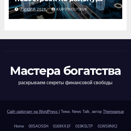
метро, площади и сроку
7 ИЮЛЯ 2026
KUPITNOUTBUK
сдачи
Мастера богатства
раскрываем секреты финансовой свободы
Сайт работает на WordPress
|
Тема: News Talk, автор
Themeansar
Home
00SAOS5H
0169XX1F
019K5LTP
01WS9NX2