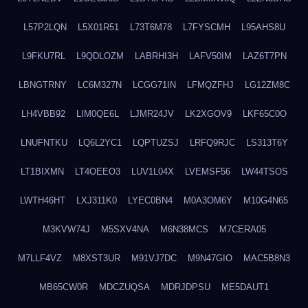
L57P2LQN
L5X01R51
L73T6M78
L7FYSCMH
L95AHS8U
L9FKU7RL
L9QDLOZM
LABRHI3H
LAFV50IM
LAZ6T7PN
LBNGTRNY
LC6M327N
LCGG71IN
LFMQZFHJ
LG12ZM8C
LH4VBB92
LIM0QE6L
LJMR24JV
LK2XGOV9
LKF65C0O
LNUFNTKU
LQ6L2YC1
LQPTUZSJ
LRFQ9RJC
LS313T6Y
LT1BIXMN
LT4OEEO3
LUV1L04X
LVEMSF56
LW44TSOS
LWTH46HT
LXJ311K0
LYEC0BN4
M0A3OM6Y
M10G4N65
M3KVW74J
M5SXV4NA
M6N38MCS
M7CERA05
M7LLF4VZ
M8XST3UR
M91VJ7DC
M9N47GIO
MAC5B8N3
MB65CW0R
MDCZUQSA
MDRJDPSU
ME5DAUT1