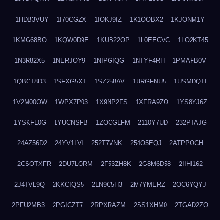
1HDB3VUY
1I70CGZX
1IOKJ9IZ
1K1OOBX2
1KJONM1Y
1KMG68BO
1KQW0D9E
1KUB22OP
1L0EECVC
1LO2KT45
1N3R82X5
1NERJOY9
1NIPGIQG
1NTYF4RH
1PMAFB0V
1QBCT8D3
1SFXG5XT
1SZ258AV
1URGFNU5
1USMDQTI
1V2M00OW
1WPX7P03
1X9NP2FS
1XFRA9ZO
1YS8YJ6Z
1YSKFL0G
1YUCNSFB
1ZOCGLFM
2110Y7UD
232PTAJG
24AZ56D2
24YV1LVI
252T7VNK
254O5EQJ
2ATPPOCH
2CSOTXFR
2DU7LORM
2F53ZH8K
2G8M6D58
2IIHI162
2J4TVL9Q
2KKCIQS5
2LN9C5H3
2M7YMERZ
2OC6YQYJ
2PFU2MB3
2PGICZT7
2RPXRAZM
2SS1XHM0
2TGAD2ZO