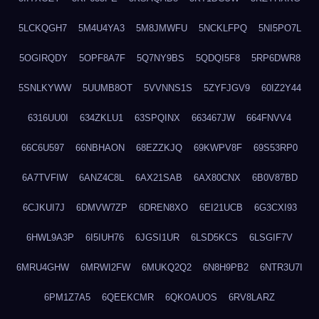
5LCKQGH7
5M4U4YA3
5M8JMWFU
5NCKLFPQ
5NI5PO7L
5OGIRQDY
5OPF8A7F
5Q7NY9BS
5QDQI5F8
5RP6DWR8
5SNLKYWW
5UUMB8OT
5VVNNS1S
5ZYFJGV9
60IZ2Y44
6316UU0I
634ZKLU1
63SPQINX
663467JW
664FNVV4
66C6U597
66NBHAON
68EZZKJQ
69KWPV8F
69S53RP0
6A7TVFIW
6ANZ4C8L
6AX21SAB
6AX80CNX
6B0V87BD
6CJKUI7J
6DMVW7ZP
6DREN8XO
6EI21UCB
6G3CXI93
6HWL9A3P
6I5IUH76
6JGSI1UR
6LSD5KCS
6LSGIF7V
6MRU4GHW
6MRWI2FW
6MUKQ2Q2
6N8H9PB2
6NTR3U7I
6PM1Z7A5
6QEEKCMR
6QKOAUOS
6RV8LARZ