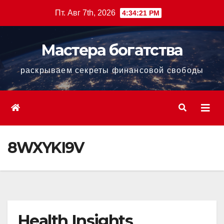
Перейти
Пт. Авг 7th, 2026
4:34:22 PM
к
содержанию
Мастера богатства
раскрываем секреты финансовой свободы
8WXYKI9V
Health Insights