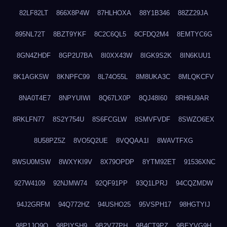
82LF82LT
866X8P4W
87HLHOXA
88Y1B346
88ZZ29JA
895NL72T
8BZT9YKF
8C2C6QL5
8CFDQ2M4
8EMTYC6G
8GN4ZHDF
8GP2U7BA
8I0XX43W
8IGK9S2K
8IN6KUU1
8K1AGK5W
8KNPFC99
8L74O55L
8M8UKA3C
8MLQKCFV
8NA0T4E7
8NPYUIWI
8Q67LX0P
8QJ48I60
8RH6U9AR
8RKLFN77
8S2Y754U
8S6FCGLW
8SMVFVDF
8SWZO6EX
8U58PZ5Z
8VO5Q2UE
8VQQAA1I
8WAVTFXG
8WSU0MSW
8WXYKI9V
8X79OPDP
8YTM92ET
91536XNC
927W4109
92NJMW74
92QF91PP
93Q1LPRJ
94CQZMDW
94J2GRFM
94Q772HZ
94USHO25
95VSPH17
98HGTYIJ
98P1JO9O
98PIYSH9
9B2V77PH
9B4CT9PZ
9BEYVG9H