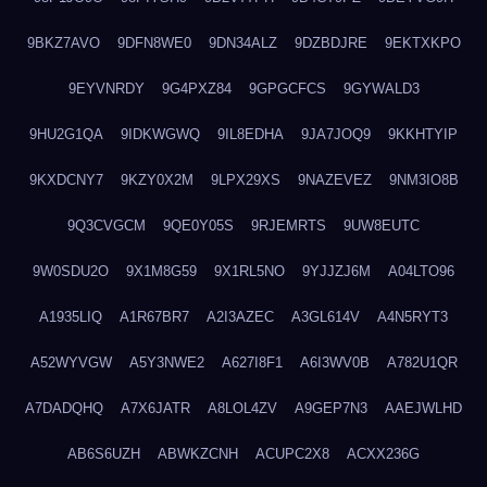
9BKZ7AVO
9DFN8WE0
9DN34ALZ
9DZBDJRE
9EKTXKPO
9EYVNRDY
9G4PXZ84
9GPGCFCS
9GYWALD3
9HU2G1QA
9IDKWGWQ
9IL8EDHA
9JA7JOQ9
9KKHTYIP
9KXDCNY7
9KZY0X2M
9LPX29XS
9NAZEVEZ
9NM3IO8B
9Q3CVGCM
9QE0Y05S
9RJEMRTS
9UW8EUTC
9W0SDU2O
9X1M8G59
9X1RL5NO
9YJJZJ6M
A04LTO96
A1935LIQ
A1R67BR7
A2I3AZEC
A3GL614V
A4N5RYT3
A52WYVGW
A5Y3NWE2
A627I8F1
A6I3WV0B
A782U1QR
A7DADQHQ
A7X6JATR
A8LOL4ZV
A9GEP7N3
AAEJWLHD
AB6S6UZH
ABWKZCNH
ACUPC2X8
ACXX236G