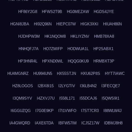
HF86Y2G8
HFWS2T9B
HG0MEZAW
HGDS4JYE
HGNI8JBA
HI92Q96N
HIEPC07W
HIGK3XKI
HIUAH86N
HJDHPW3M
HK1NQOM8
HKLIYZNV
HMB78XA8
HNHQFJ7A
HO7ZMIFP
HODWUA1L
HP2SABX1
HP3HNR4L
HPXND0WL
HQQG0KU9
HRMBXT3P
HU4MGNRZ
HU994UN5
HX55STJN
HXU62P8S
HYT7IAWC
HZ8LOGOS
I2BX8I15
I2LYGTIV
I36LB4N2
I3FECQE7
I3QM9SYV
I4ZXVJ7U
I558L171
I55DCAJ6
I5QWS9I1
I6GGUZQG
I7G0E9KP
I7I1VWFO
I7ST7CR3
I88WLW4J
IA4GWQRD
IAXE6TDA
IBFW57IM
ICJ5Z17W
IDBMJ8H8