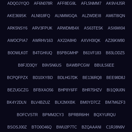
ADQOJYQO
AF6N078R
AFF8EG9L
AFL5NMM7
AK9V4J5R
AKE369SK
ALN818FQ
ALNMMGQA
ALZWDEI8
AM6T8IQN
ARK5NSY6
ARV3FPUK
ARWDMB4X
AS63TE5K
ASI6MI04
AWOCPIA7
AWRHV163
AX22A8H0
AXVH3IQK
AZ26KW80
B0OWLK0T
B4TGHIUQ
B5PBGMHP
B61VF183
B83LODZ5
B8FJD3QY
B9V5N6US
BAWBPCGW
BBULS6EE
BCPQFPZX
BD10XYBD
BDLHG7DK
BE136RQ8
BEE98D8J
BEZUGCZG
BFBXAO56
BHP8Y6FF
BHR75HZV
BI1Q9U0N
BK4Y2DLN
BLV4BZUZ
BLX2MXBK
BM0YD7CZ
BM7M6ZF3
BOFCVSTR
BPMM2CY3
BPRBR6HH
BQXYURQU
BSOSJ00Z
BTO0O46Q
BWU2P7TC
BZQAAANI
C1RJ8N9V