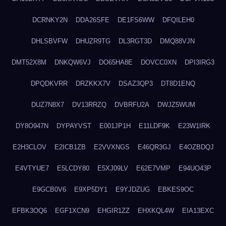
DCRNKY2N
DDA26SFE
DE1FS6WW
DFQILEH0
DHLSBVFW
DHUZR9TG
DL3RGT3D
DMQ88VJN
DMT52X8M
DNKQW6VJ
DO65HA8E
DOVCC0XN
DPI3IRG3
DPQDKVRR
DRZKKX7V
DSAZ3QP3
DT8D1ENQ
DUZ7N8X7
DV13RRZQ
DVBRFU2A
DWJZ5WUM
DY8O947N
DYPAYVST
E001JP1H
E11LDF9K
E23W1IRK
E2H3CLOV
E2ICB1ZB
E2VVXNGS
E46QR3GJ
E4OZBDQJ
E4VTYUE7
E5LCDY80
E5XJ09LV
E62E7VMP
E94UO43P
E9GCB0V6
E9XP5DY1
E9YJDZUG
EBKES9OC
EFBK3OQ6
EGF1XCN9
EHGIR1ZZ
EHXKQL4W
EIA13EXC