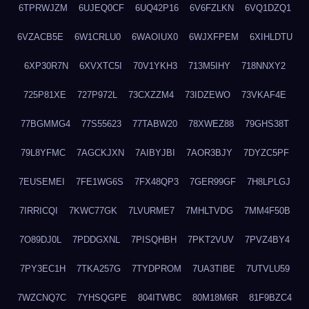
6TPRWJZM
6UJEQ0CF
6UQ42P16
6V6FZLKN
6VQ1DZQ1
6VZACB5E
6W1CRLU0
6WAOIUX0
6WJXFPEM
6XIHLDTU
6XP30R7N
6XVXTC5I
70V1YKH3
713M5IHY
718NNXY2
725P81XE
727P972L
73CXZZM4
73IDZEWO
73VKAF4E
77BGMMG4
77S55623
77TABW20
78XWEZ88
79GHS38T
79L8YFMC
7AGCKJXN
7AIBYJBI
7AOR3BJY
7DYZC5PF
7EUSEMEI
7FE1WG6S
7FX48QP3
7GER99GF
7H8LPLGJ
7IRRICQI
7KWC77GK
7LVURME7
7MHLTVDG
7MM4F50B
7O89DJ0L
7PDDGXNL
7PISQHBH
7PKT2VUV
7PVZ4BY4
7PY3EC1H
7TKA257G
7TYDPROM
7UA3TIBE
7UTVLU59
7WZCNQ7C
7YHSQGPE
804ITWBC
80M18M6R
81F9BZC4