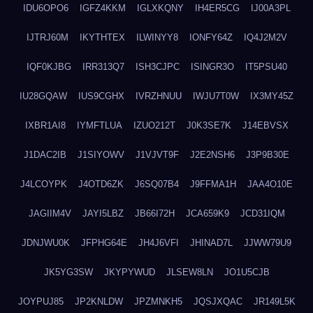
IDU6OPO6
IGFZ4KKM
IGLXKQNY
IH4ER5CG
IJ00A3PL
IJTRJ60M
IKYTHTEX
ILWINYY8
IONFY64Z
IQ4J2M2V
IQF0KJBG
IRR313Q7
ISH3CJPC
ISINGR3O
IT5PSU40
IU28GQAW
IUS9CGHX
IVRZHNUU
IWJU7T0W
IX3MY45Z
IXBR1AI8
IYMFTLUA
IZUO212T
J0K3SE7K
J14EBVSX
J1DAC2IB
J1SIYOWV
J1VJVT9F
J2E2NSH6
J3P9B30E
J4LCOYPK
J4OTD6ZK
J6SQ07B4
J9FFMA1H
JAA4O10E
JAGIIM4V
JAYI5LBZ
JB66I72H
JCA659K9
JCD31IQM
JDNJWU0K
JFPHG64E
JH4J6VFI
JHINAD7L
JJWW79U9
JK5YG3SW
JKYPYWUD
JLSEW8LN
JO1U5CJB
JOYPUJ85
JP2KNLDW
JPZMNKH5
JQSJXQAC
JR149L5K