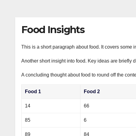
s
р
a
n
а
m
i
в
Food Insights
k
и
i
т
This is a short paragraph about food. It covers some i
ь
Another short insight into food. Key ideas are briefly 
A concluding thought about food to round off the conte
Food 1
Food 2
14
66
85
6
89
84