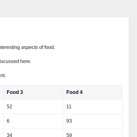
nteresting aspects of food.
discussed here.
nt.
Food 3
Food 4
52
11
6
93
34
59