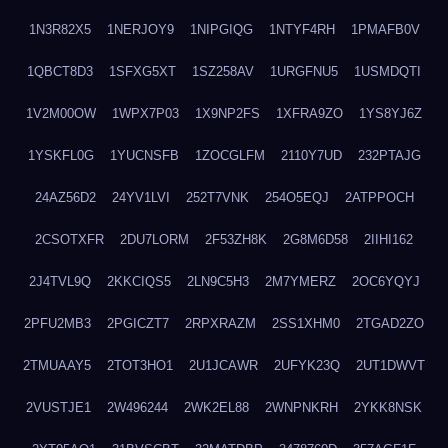
1N3R82X5
1NERJOY9
1NIPGIQG
1NTYF4RH
1PMAFB0V
1QBCT8D3
1SFXG5XT
1SZ258AV
1URGFNU5
1USMDQTI
1V2M00OW
1WPX7P03
1X9NP2FS
1XFRA9ZO
1YS8YJ6Z
1YSKFL0G
1YUCNSFB
1ZOCGLFM
2110Y7UD
232PTAJG
24AZ56D2
24YV1LVI
252T7VNK
254O5EQJ
2ATPPOCH
2CSOTXFR
2DU7LORM
2F53ZH8K
2G8M6D58
2IIHI162
2J4TVL9Q
2KKCIQS5
2LN9C5H3
2M7YMERZ
2OC6YQYJ
2PFU2MB3
2PGICZT7
2RPXRAZM
2SS1XHM0
2TGAD2ZO
2TMUAAY5
2TOT3HO1
2U1JCAWR
2UFYK23Q
2UT1DWVT
2VUSTJE1
2W496244
2WK2EL88
2WNPNKRH
2YKK8NSK