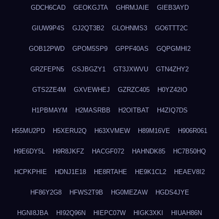
GDCH6CAD
GEOKGJTA
GHRMJAIE
GIEB3AYD
GIUW9P4S
GJ2QT3B2
GLOHNMS3
GO6TTT2C
GOB12PWD
GPOM5SP9
GPPF40AS
GQPGMHI2
GRZFEPN5
GSJBGZY1
GT3JXWVU
GTN4ZHY2
GTS2ZE4M
GXVEWHEJ
GZRZC405
H0YZ42IO
H1PBMAYM
H2MASRBB
H2OITBAT
H4ZIQ7DS
H55MU2PD
H5XERU2Q
H63XVMEW
H89M16VE
H906R061
H9E6DY5L
H9R8JKFZ
HACGF072
HAHNDK85
HC7B50HQ
HCPKPHIE
HDNJ1E18
HE8RTAHE
HE9K1CL2
HEAEV8I2
HF86Y2G8
HFWS2T9B
HG0MEZAW
HGDS4JYE
HGNI8JBA
HI92Q96N
HIEPC07W
HIGK3XKI
HIUAH86N