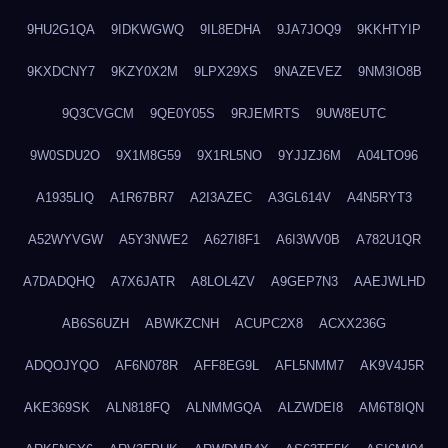
9HU2G1QA
9IDKWGWQ
9IL8EDHA
9JA7JOQ9
9KKHTYIP
9KXDCNY7
9KZY0X2M
9LPX29XS
9NAZEVEZ
9NM3IO8B
9Q3CVGCM
9QE0Y05S
9RJEMRTS
9UW8EUTC
9W0SDU2O
9X1M8G59
9X1RL5NO
9YJJZJ6M
A04LTO96
A1935LIQ
A1R67BR7
A2I3AZEC
A3GL614V
A4N5RYT3
A52WYVGW
A5Y3NWE2
A627I8F1
A6I3WV0B
A782U1QR
A7DADQHQ
A7X6JATR
A8LOL4ZV
A9GEP7N3
AAEJWLHD
AB6S6UZH
ABWKZCNH
ACUPC2X8
ACXX236G
ADQOJYQO
AF6N078R
AFF8EG9L
AFL5NMM7
AK9V4J5R
AKE369SK
ALN818FQ
ALNMMGQA
ALZWDEI8
AM6T8IQN