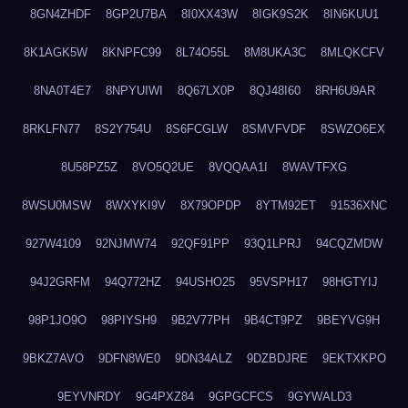
8GN4ZHDF
8GP2U7BA
8I0XX43W
8IGK9S2K
8IN6KUU1
8K1AGK5W
8KNPFC99
8L74O55L
8M8UKA3C
8MLQKCFV
8NA0T4E7
8NPYUIWI
8Q67LX0P
8QJ48I60
8RH6U9AR
8RKLFN77
8S2Y754U
8S6FCGLW
8SMVFVDF
8SWZO6EX
8U58PZ5Z
8VO5Q2UE
8VQQAA1I
8WAVTFXG
8WSU0MSW
8WXYKI9V
8X79OPDP
8YTM92ET
91536XNC
927W4109
92NJMW74
92QF91PP
93Q1LPRJ
94CQZMDW
94J2GRFM
94Q772HZ
94USHO25
95VSPH17
98HGTYIJ
98P1JO9O
98PIYSH9
9B2V77PH
9B4CT9PZ
9BEYVG9H
9BKZ7AVO
9DFN8WE0
9DN34ALZ
9DZBDJRE
9EKTXKPO
9EYVNRDY
9G4PXZ84
9GPGCFCS
9GYWALD3