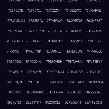
6XP30R7N
6XVXTC5I
70V1YKH3
713M5IHY
718NNXY2
725P81XE
727P972L
73CXZZM4
73IDZEWO
73VKAF4E
77BGMMG4
77S55623
77TABW20
78XWEZ88
79GHS38T
79L8YFMC
7AGCKJXN
7AIBYJBI
7AOR3BJY
7DYZC5PF
7EUSEMEI
7FE1WG6S
7FX48QP3
7GER99GF
7H8LPLGJ
7IRRICQI
7KWC77GK
7LVURME7
7MHLTVDG
7MM4F50B
7O89DJ0L
7PDDGXNL
7PISQHBH
7PKT2VUV
7PVZ4BY4
7PY3EC1H
7TKA257G
7TYDPROM
7UA3TIBE
7UTVLU59
7WZCNQ7C
7YHSQGPE
804ITWBC
80M18M6R
81F9BZC4
82LF82LT
866X8P4W
87HLHOXA
88Y1B346
88ZZ29JA
895NL72T
8BZT9YKF
8C2C6QL5
8CFDQ2M4
8EMTYC6G