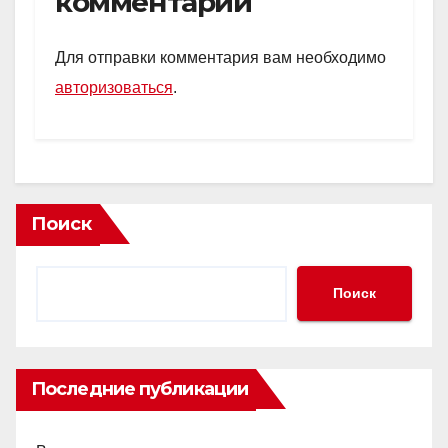
комментарий
A
kl
a
в
p
a
m
и
Для отправки комментария вам необходимо
p
ss
ть
авторизоваться
.
ni
ki
Поиск
Поиск
Последние публикации