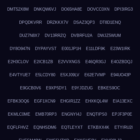
DMT52X8M
DNKQW6VJ
DO65HA8E
DOVCC0XN
DPI3IRG3
DPQDKVRR
DRZKKX7V
DSAZ3QP3
DT8D1ENQ
DUZ7N8X7
DV13RRZQ
DVBRFU2A
DWJZ5WUM
DY8O947N
DYPAYVST
E001JP1H
E11LDF9K
E23W1IRK
E2H3CLOV
E2ICB1ZB
E2VVXNGS
E46QR3GJ
E4OZBDQJ
E4VTYUE7
E5LCDY80
E5XJ09LV
E62E7VMP
E94UO43P
E9GCB0V6
E9XP5DY1
E9YJDZUG
EBKES9OC
EFBK3OQ6
EGF1XCN9
EHGIR1ZZ
EHXKQL4W
EIA13EXC
EKMLC0ME
EMB70RP3
ENGNYI4J
ENQTIPS0
EPJF3P0E
EQFLFHVZ
EQNHSDM6
EQTLEYXT
ETKBXX4K
ETYIRU2I