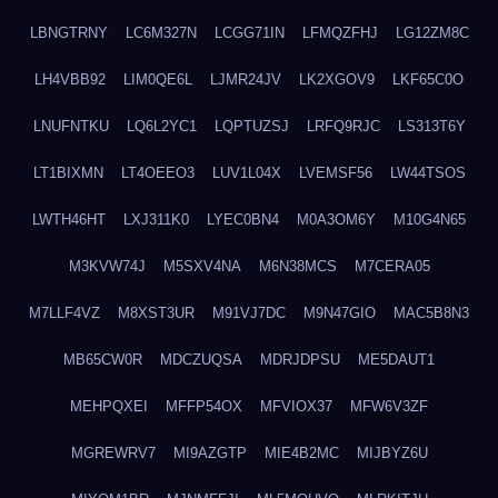
LBNGTRNY
LC6M327N
LCGG71IN
LFMQZFHJ
LG12ZM8C
LH4VBB92
LIM0QE6L
LJMR24JV
LK2XGOV9
LKF65C0O
LNUFNTKU
LQ6L2YC1
LQPTUZSJ
LRFQ9RJC
LS313T6Y
LT1BIXMN
LT4OEEO3
LUV1L04X
LVEMSF56
LW44TSOS
LWTH46HT
LXJ311K0
LYEC0BN4
M0A3OM6Y
M10G4N65
M3KVW74J
M5SXV4NA
M6N38MCS
M7CERA05
M7LLF4VZ
M8XST3UR
M91VJ7DC
M9N47GIO
MAC5B8N3
MB65CW0R
MDCZUQSA
MDRJDPSU
ME5DAUT1
MEHPQXEI
MFFP54OX
MFVIOX37
MFW6V3ZF
MGREWRV7
MI9AZGTP
MIE4B2MC
MIJBYZ6U