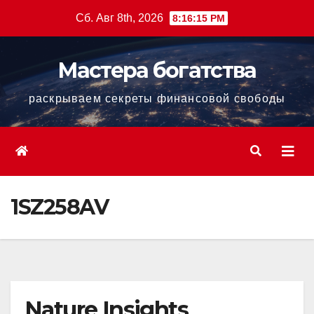
Перейти
Сб. Авг 8th, 2026
8:16:16 PM
к
содержанию
Мастера богатства
раскрываем секреты финансовой свободы
1SZ258AV
Nature Insights