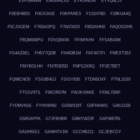
EVFSM49W
EWG5HZXD
EYKGHE9V
EYVQ8LJ3
F0EBH8DS
F0GS341E
F0KPARES
F131H78D
F29KUA4Q
F5CJSGEM
F765AOPQ
F76ATAD3
F8D2AHH0
FAQOGOH5
FBQM6WPU
FDVQ9X9X
FFINFKHV
FFSAB43M
FG4AZ6EL
FH5Y7QDB
FIH4DB1M
FKF4XTFI
FMEXT353
FMYBOLHH
FN7R3D5D
FNPS2XRQ
FP2E7BET
FQ98CNO0
FSG0B4GJ
FSISY830
FTDN5OXF
FTNL1GDI
FTO1V0TS
FWCIR57M
FWJKVMAE
FXML7DRF
FYDMVN16
FYHV8H92
G03W319T
G0FHAMIS
G4IL5159
G58SAPPA
G7JFBHBR
G9MYWZ0F
GAFW87RL
GAUH55S1
GAWH7V1M
GCCHB221
GCJEBCGY