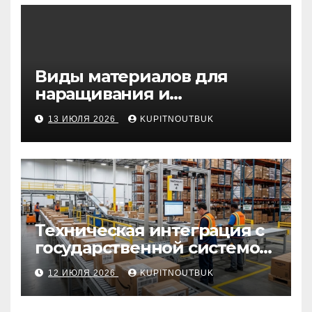
Виды материалов для
наращивания и
моделирования ногтей
13 ИЮЛЯ 2026
KUPITNOUTBUK
Техническая интеграция с
государственной системой
«Честный знак
12 ИЮЛЯ 2026
KUPITNOUTBUK