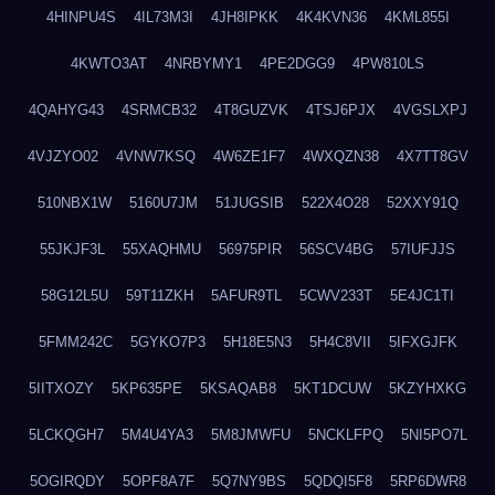
4HINPU4S
4IL73M3I
4JH8IPKK
4K4KVN36
4KML855I
4KWTO3AT
4NRBYMY1
4PE2DGG9
4PW810LS
4QAHYG43
4SRMCB32
4T8GUZVK
4TSJ6PJX
4VGSLXPJ
4VJZYO02
4VNW7KSQ
4W6ZE1F7
4WXQZN38
4X7TT8GV
510NBX1W
5160U7JM
51JUGSIB
522X4O28
52XXY91Q
55JKJF3L
55XAQHMU
56975PIR
56SCV4BG
57IUFJJS
58G12L5U
59T11ZKH
5AFUR9TL
5CWV233T
5E4JC1TI
5FMM242C
5GYKO7P3
5H18E5N3
5H4C8VII
5IFXGJFK
5IITXOZY
5KP635PE
5KSAQAB8
5KT1DCUW
5KZYHXKG
5LCKQGH7
5M4U4YA3
5M8JMWFU
5NCKLFPQ
5NI5PO7L
5OGIRQDY
5OPF8A7F
5Q7NY9BS
5QDQI5F8
5RP6DWR8