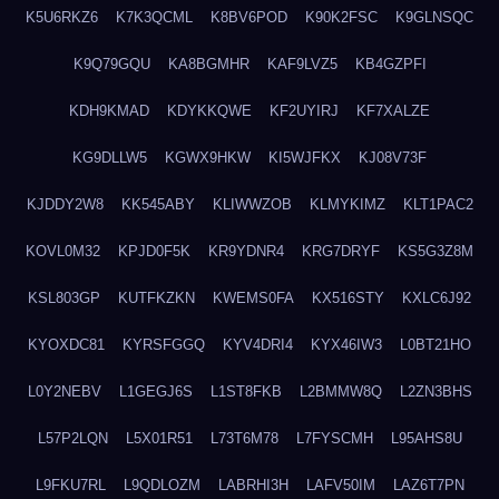
K5U6RKZ6
K7K3QCML
K8BV6POD
K90K2FSC
K9GLNSQC
K9Q79GQU
KA8BGMHR
KAF9LVZ5
KB4GZPFI
KDH9KMAD
KDYKKQWE
KF2UYIRJ
KF7XALZE
KG9DLLW5
KGWX9HKW
KI5WJFKX
KJ08V73F
KJDDY2W8
KK545ABY
KLIWWZOB
KLMYKIMZ
KLT1PAC2
KOVL0M32
KPJD0F5K
KR9YDNR4
KRG7DRYF
KS5G3Z8M
KSL803GP
KUTFKZKN
KWEMS0FA
KX516STY
KXLC6J92
KYOXDC81
KYRSFGGQ
KYV4DRI4
KYX46IW3
L0BT21HO
L0Y2NEBV
L1GEGJ6S
L1ST8FKB
L2BMMW8Q
L2ZN3BHS
L57P2LQN
L5X01R51
L73T6M78
L7FYSCMH
L95AHS8U
L9FKU7RL
L9QDLOZM
LABRHI3H
LAFV50IM
LAZ6T7PN