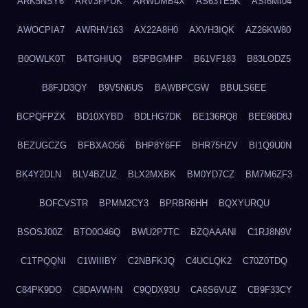
ARK5NSY6
ARV3FPUK
ARWDMB4X
AS63TE5K
ASI6MI04
AWOCPIA7
AWRHV163
AX22A8H0
AXVH3IQK
AZ26KW80
B0OWLK0T
B4TGHIUQ
B5PBGMHP
B61VF183
B83LODZ5
B8FJD3QY
B9V5N6US
BAWBPCGW
BBULS6EE
BCPQFPZX
BD10XYBD
BDLHG7DK
BE136RQ8
BEE98D8J
BEZUGCZG
BFBXAO56
BHP8Y6FF
BHR75HZV
BI1Q9U0N
BK4Y2DLN
BLV4BZUZ
BLX2MXBK
BM0YD7CZ
BM7M6ZF3
BOFCVSTR
BPMM2CY3
BPRBR6HH
BQXYURQU
BSOSJ00Z
BTO0O46Q
BWU2P7TC
BZQAAANI
C1RJ8N9V
C1TPQQNI
C1WIIIBY
C2NBFKJQ
C4UCLQK2
C70Z0TDQ
C84PK9DO
C8DAVWHN
C9QDX93U
CA6S6VUZ
CB9F33CY