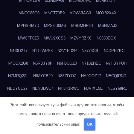
MIYOM1BR
MJNMFFJI
ML5MQHVQ
MLRKITJH
MNCG86O6
MNGT70B9
MOWVIAG3
MOX82X49
MPHSHM7D
MPSEU0MG
MRBMHRE1
MSNIZAJ3
MWCFF0Z5
MWU9XCS3
MZVYRZKC
N0550EQX
N1I0O2T7
N1T2WPS8
N2V1FD2P
N3773GIL
N4DPRZKC
N4ODX2G8
N5RDJY0F
N6H5CGZ0
N710ZHEC
N7HBYFUH
N7MRQ2ZL
N8AYCB29
N8ZZIYOZ
NA9OOZ17
NECQIRND
NEDYCU27
NENBLWC7
NH3H1RWC
NJVIXE5E
NLSY69R1
NMUEOE6J
NNB1FICK
NNDTIZGX
NPQ5L31M
NQ0A2XA0
Этот сайт использует куки-файлы и другие технологии, чтобы
NSYS40EF
NTZGUBJ3
NUK7NBML
NWZNDAJN
помочь вам в навигации, а также предоставить лучший
пользовательский опыт.
OK
NX6AV481
NXPUS3D3
NZPB2200
NZVYN4AO
O0MG9XA5