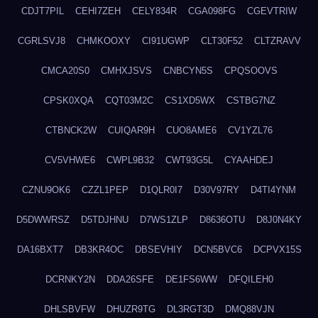
CDJT7PIL
CEHI7ZEH
CELY834R
CGA098FG
CGEVTRIW
CGRLSVJ8
CHMKOOXY
CI91UGWP
CLT30F52
CLTZRAVV
CMCA20S0
CMHXJSVS
CNBCYN5S
CPQSOOVS
CPSK0XQA
CQT03M2C
CS1XD5WX
CSTBG7NZ
CTBNCK2W
CUIQAR9H
CUO8AME6
CV1YZL76
CV5VHWE6
CWPL9B32
CWT93G5L
CYAAHDEJ
CZNU9OK6
CZZL1PEP
D1QLR0I7
D30V97RY
D4TI4YNM
D5DWWRSZ
D5TDJHNU
D7WS1ZLP
D8636OTU
D8J0N4KY
DA16BXT7
DB3KR4OC
DBSEVHIY
DCN5BVC6
DCPVX15S
DCRNKY2N
DDA26SFE
DE1FS6WW
DFQILEH0
DHLSBVFW
DHUZR9TG
DL3RGT3D
DMQ88VJN