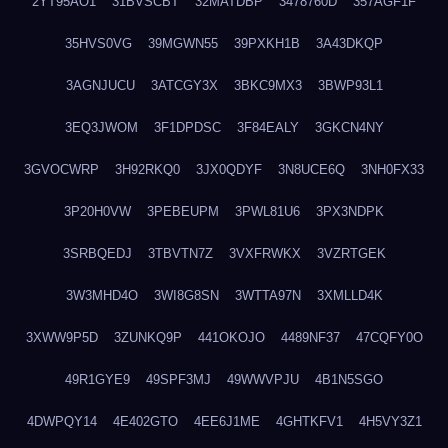
2YT95AO1
31BVSCBT
32MATDBP
3478760D
357AGF1F
35HVS0VG
39MGWN55
39PXKH1B
3A43DKQP
3AGNJUCU
3ATCGY3X
3BKC9MX3
3BWP93L1
3EQ3JWOM
3F1DPDSC
3F84EALY
3GKCN4NY
3GVOCWRP
3H92RKQ0
3JX0QDYF
3N8UCE6Q
3NH0FX33
3P20H0VW
3PEBEUPM
3PWL81U6
3PX3NDPK
3SRBQEDJ
3TBVTN7Z
3VXFRWKX
3VZRTGEK
3W3MHD4O
3WI8G8SN
3WTTA97N
3XMLLD4K
3XWW9P5D
3ZUNKQ9P
441OKOJO
4489NF37
47CQFY0O
49R1GYE9
49SPF3MJ
49WWVPJU
4B1N5SGO
4DWPQY14
4E402GTO
4EE6J1ME
4GHTKFV1
4H5VY3Z1