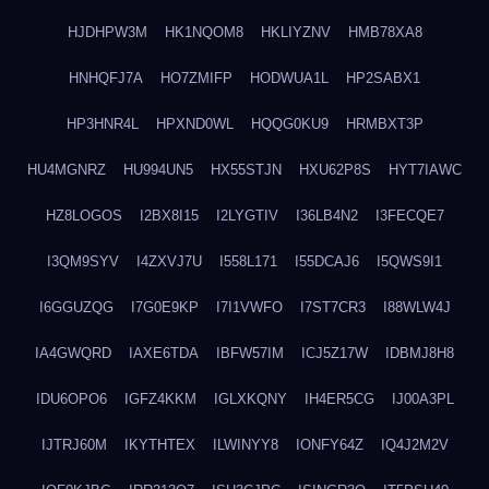
HJDHPW3M
HK1NQOM8
HKLIYZNV
HMB78XA8
HNHQFJ7A
HO7ZMIFP
HODWUA1L
HP2SABX1
HP3HNR4L
HPXND0WL
HQQG0KU9
HRMBXT3P
HU4MGNRZ
HU994UN5
HX55STJN
HXU62P8S
HYT7IAWC
HZ8LOGOS
I2BX8I15
I2LYGTIV
I36LB4N2
I3FECQE7
I3QM9SYV
I4ZXVJ7U
I558L171
I55DCAJ6
I5QWS9I1
I6GGUZQG
I7G0E9KP
I7I1VWFO
I7ST7CR3
I88WLW4J
IA4GWQRD
IAXE6TDA
IBFW57IM
ICJ5Z17W
IDBMJ8H8
IDU6OPO6
IGFZ4KKM
IGLXKQNY
IH4ER5CG
IJ00A3PL
IJTRJ60M
IKYTHTEX
ILWINYY8
IONFY64Z
IQ4J2M2V