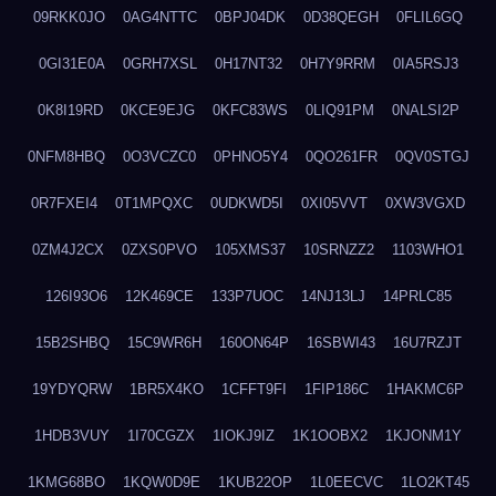
09RKK0JO
0AG4NTTC
0BPJ04DK
0D38QEGH
0FLIL6GQ
0GI31E0A
0GRH7XSL
0H17NT32
0H7Y9RRM
0IA5RSJ3
0K8I19RD
0KCE9EJG
0KFC83WS
0LIQ91PM
0NALSI2P
0NFM8HBQ
0O3VCZC0
0PHNO5Y4
0QO261FR
0QV0STGJ
0R7FXEI4
0T1MPQXC
0UDKWD5I
0XI05VVT
0XW3VGXD
0ZM4J2CX
0ZXS0PVO
105XMS37
10SRNZZ2
1103WHO1
126I93O6
12K469CE
133P7UOC
14NJ13LJ
14PRLC85
15B2SHBQ
15C9WR6H
160ON64P
16SBWI43
16U7RZJT
19YDYQRW
1BR5X4KO
1CFFT9FI
1FIP186C
1HAKMC6P
1HDB3VUY
1I70CGZX
1IOKJ9IZ
1K1OOBX2
1KJONM1Y
1KMG68BO
1KQW0D9E
1KUB22OP
1L0EECVC
1LO2KT45