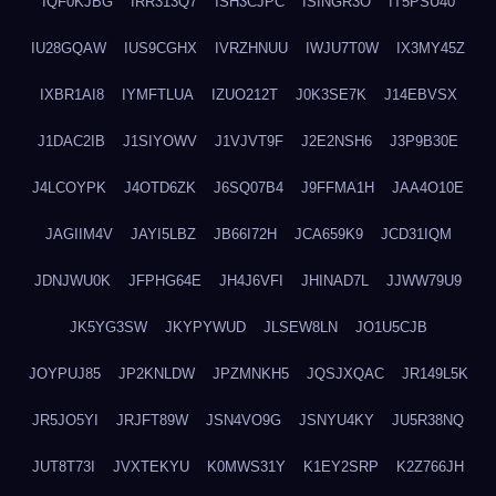
IQF0KJBG
IRR313Q7
ISH3CJPC
ISINGR3O
IT5PSU40
IU28GQAW
IUS9CGHX
IVRZHNUU
IWJU7T0W
IX3MY45Z
IXBR1AI8
IYMFTLUA
IZUO212T
J0K3SE7K
J14EBVSX
J1DAC2IB
J1SIYOWV
J1VJVT9F
J2E2NSH6
J3P9B30E
J4LCOYPK
J4OTD6ZK
J6SQ07B4
J9FFMA1H
JAA4O10E
JAGIIM4V
JAYI5LBZ
JB66I72H
JCA659K9
JCD31IQM
JDNJWU0K
JFPHG64E
JH4J6VFI
JHINAD7L
JJWW79U9
JK5YG3SW
JKYPYWUD
JLSEW8LN
JO1U5CJB
JOYPUJ85
JP2KNLDW
JPZMNKH5
JQSJXQAC
JR149L5K
JR5JO5YI
JRJFT89W
JSN4VO9G
JSNYU4KY
JU5R38NQ
JUT8T73I
JVXTEKYU
K0MWS31Y
K1EY2SRP
K2Z766JH