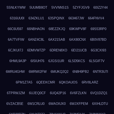
5SNLKYWW
5UUMB8OT
5VVNNS1S
5ZYFJGV9
60IZ2Y44
6316UU0I
634ZKLU1
63SPQINX
663467JW
664FNVV4
66C6U597
66NBHAON
68EZZKJQ
69KWPV8F
69S53RP0
6A7TVFIW
6ANZ4C8L
6AX21SAB
6AX80CNX
6B0V87BD
6CJKUI7J
6DMVW7ZP
6DREN8XO
6EI21UCB
6G3CXI93
6HWL9A3P
6I5IUH76
6JGSI1UR
6LSD5KCS
6LSGIF7V
6MRU4GHW
6MRWI2FW
6MUKQ2Q2
6N8H9PB2
6NTR3U7I
6PM1Z7A5
6QEEKCMR
6QKOAUOS
6RV8LARZ
6TPRWJZM
6UJEQ0CF
6UQ42P16
6V6FZLKN
6VQ1DZQ1
6VZACB5E
6W1CRLU0
6WAOIUX0
6WJXFPEM
6XIHLDTU