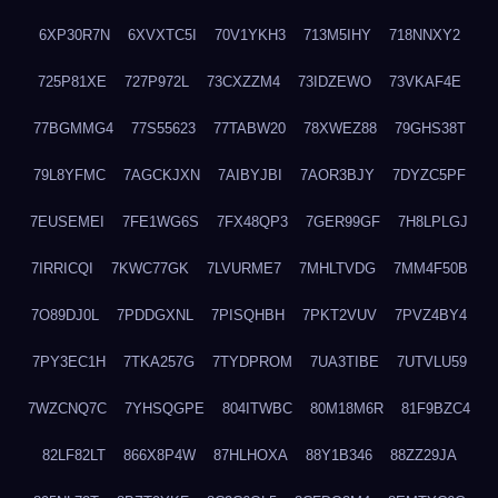
6XP30R7N
6XVXTC5I
70V1YKH3
713M5IHY
718NNXY2
725P81XE
727P972L
73CXZZM4
73IDZEWO
73VKAF4E
77BGMMG4
77S55623
77TABW20
78XWEZ88
79GHS38T
79L8YFMC
7AGCKJXN
7AIBYJBI
7AOR3BJY
7DYZC5PF
7EUSEMEI
7FE1WG6S
7FX48QP3
7GER99GF
7H8LPLGJ
7IRRICQI
7KWC77GK
7LVURME7
7MHLTVDG
7MM4F50B
7O89DJ0L
7PDDGXNL
7PISQHBH
7PKT2VUV
7PVZ4BY4
7PY3EC1H
7TKA257G
7TYDPROM
7UA3TIBE
7UTVLU59
7WZCNQ7C
7YHSQGPE
804ITWBC
80M18M6R
81F9BZC4
82LF82LT
866X8P4W
87HLHOXA
88Y1B346
88ZZ29JA