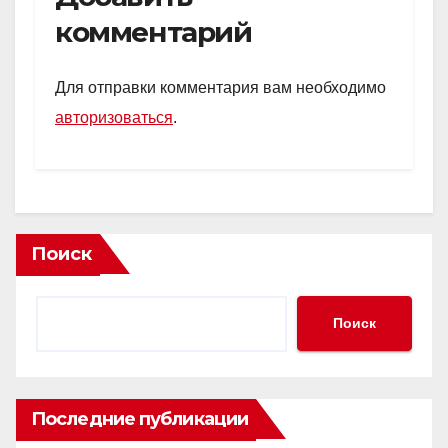
s
o
gr
а
комментарий
A
kl
a
в
p
a
m
и
Для отправки комментария вам необходимо
p
ss
ть
авторизоваться
.
ni
ki
Поиск
Поиск
Последние публикации