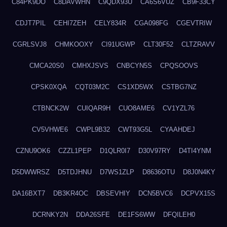
C84PK9DO
C8DAVWHN
C9QDX93U
CA6S6VUZ
CB9F33CY
CDJT7PIL
CEHI7ZEH
CELY834R
CGA098FG
CGEVTRIW
CGRLSVJ8
CHMKOOXY
CI91UGWP
CLT30F52
CLTZRAVV
CMCA20S0
CMHXJSVS
CNBCYN5S
CPQSOOVS
CPSK0XQA
CQT03M2C
CS1XD5WX
CSTBG7NZ
CTBNCK2W
CUIQAR9H
CUO8AME6
CV1YZL76
CV5VHWE6
CWPL9B32
CWT93G5L
CYAAHDEJ
CZNU9OK6
CZZL1PEP
D1QLR0I7
D30V97RY
D4TI4YNM
D5DWWRSZ
D5TDJHNU
D7WS1ZLP
D8636OTU
D8J0N4KY
DA16BXT7
DB3KR4OC
DBSEVHIY
DCN5BVC6
DCPVX15S
DCRNKY2N
DDA26SFE
DE1FS6WW
DFQILEH0