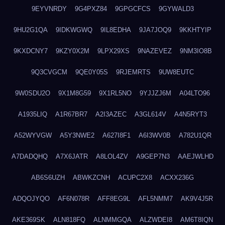
9EYVNRDY
9G4PXZ84
9GPGCFCS
9GYWALD3
9HU2G1QA
9IDKWGWQ
9IL8EDHA
9JA7JOQ9
9KKHTYIP
9KXDCNY7
9KZY0X2M
9LPX29XS
9NAZEVEZ
9NM3IO8B
9Q3CVGCM
9QE0Y05S
9RJEMRTS
9UW8EUTC
9W0SDU2O
9X1M8G59
9X1RL5NO
9YJJZJ6M
A04LTO96
A1935LIQ
A1R67BR7
A2I3AZEC
A3GL614V
A4N5RYT3
A52WYVGW
A5Y3NWE2
A627I8F1
A6I3WV0B
A782U1QR
A7DADQHQ
A7X6JATR
A8LOL4ZV
A9GEP7N3
AAEJWLHD
AB6S6UZH
ABWKZCNH
ACUPC2X8
ACXX236G
ADQOJYQO
AF6N078R
AFF8EG9L
AFL5NMM7
AK9V4J5R
AKE369SK
ALN818FQ
ALNMMGQA
ALZWDEI8
AM6T8IQN