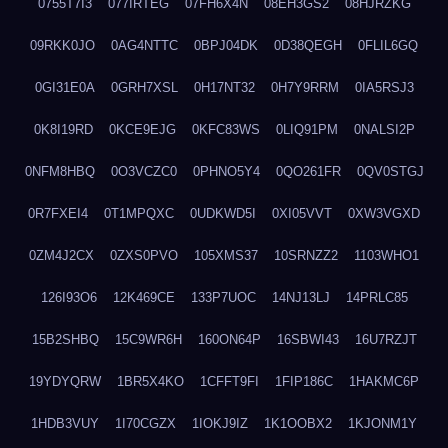
0755T7I3
077IRTEG
07FH6X4N
08EH3GS2
08HJRZKG
09RKK0JO
0AG4NTTC
0BPJ04DK
0D38QEGH
0FLIL6GQ
0GI31E0A
0GRH7XSL
0H17NT32
0H7Y9RRM
0IA5RSJ3
0K8I19RD
0KCE9EJG
0KFC83WS
0LIQ91PM
0NALSI2P
0NFM8HBQ
0O3VCZC0
0PHNO5Y4
0QO261FR
0QV0STGJ
0R7FXEI4
0T1MPQXC
0UDKWD5I
0XI05VVT
0XW3VGXD
0ZM4J2CX
0ZXS0PVO
105XMS37
10SRNZZ2
1103WHO1
126I93O6
12K469CE
133P7UOC
14NJ13LJ
14PRLC85
15B2SHBQ
15C9WR6H
160ON64P
16SBWI43
16U7RZJT
19YDYQRW
1BR5X4KO
1CFFT9FI
1FIP186C
1HAKMC6P
1HDB3VUY
1I70CGZX
1IOKJ9IZ
1K1OOBX2
1KJONM1Y