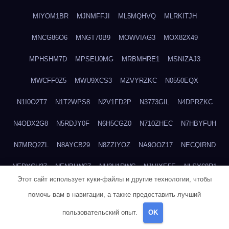
MIYOM1BR
MJNMFFJI
ML5MQHVQ
MLRKITJH
MNCG86O6
MNGT70B9
MOWVIAG3
MOX82X49
MPHSHM7D
MPSEU0MG
MRBMHRE1
MSNIZAJ3
MWCFF0Z5
MWU9XCS3
MZVYRZKC
N0550EQX
N1I0O2T7
N1T2WPS8
N2V1FD2P
N3773GIL
N4DPRZKC
N4ODX2G8
N5RDJY0F
N6H5CGZ0
N710ZHEC
N7HBYFUH
N7MRQ2ZL
N8AYCB29
N8ZZIYOZ
NA9OOZ17
NECQIRND
NEDYCU27
NENBLWC7
NH3H1RWC
NJVIXE5E
NLSY69R1
Этот сайт использует куки-файлы и другие технологии, чтобы
NMUEOE6J
NNB1FICK
NNDTIZGX
NPQ5L31M
NQ0A2XA0
помочь вам в навигации, а также предоставить лучший
NSYS40EF
NTZGUBJ3
NUK7NBML
NWZNDAJN
пользовательский опыт.
OK