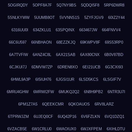
5OGIRQDY
5OPF8A7F
5Q7NY9BS
5QDQI5F8
5RP6DWR8
5SNLKYWW
5UUMB8OT
5VVNNS1S
5ZYFJGV9
60IZ2Y44
6316UU0I
634ZKLU1
63SPQINX
663467JW
664FNVV4
66C6U597
66NBHAON
68EZZKJQ
69KWPV8F
69S53RP0
6A7TVFIW
6ANZ4C8L
6AX21SAB
6AX80CNX
6B0V87BD
6CJKUI7J
6DMVW7ZP
6DREN8XO
6EI21UCB
6G3CXI93
6HWL9A3P
6I5IUH76
6JGSI1UR
6LSD5KCS
6LSGIF7V
6MRU4GHW
6MRWI2FW
6MUKQ2Q2
6N8H9PB2
6NTR3U7I
6PM1Z7A5
6QEEKCMR
6QKOAUOS
6RV8LARZ
6TPRWJZM
6UJEQ0CF
6UQ42P16
6V6FZLKN
6VQ1DZQ1
6VZACB5E
6W1CRLU0
6WAOIUX0
6WJXFPEM
6XIHLDTU