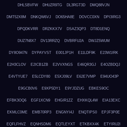
DHLSBVFW
DHUZR9TG
DL3RGT3D
DMQ88VJN
DMT52X8M
DNKQW6VJ
DO65HA8E
DOVCC0XN
DPI3IRG3
DPQDKVRR
DRZKKX7V
DSAZ3QP3
DT8D1ENQ
DUZ7N8X7
DV13RRZQ
DVBRFU2A
DWJZ5WUM
DY8O947N
DYPAYVST
E001JP1H
E11LDF9K
E23W1IRK
E2H3CLOV
E2ICB1ZB
E2VVXNGS
E46QR3GJ
E4OZBDQJ
E4VTYUE7
E5LCDY80
E5XJ09LV
E62E7VMP
E94UO43P
E9GCB0V6
E9XP5DY1
E9YJDZUG
EBKES9OC
EFBK3OQ6
EGF1XCN9
EHGIR1ZZ
EHXKQL4W
EIA13EXC
EKMLC0ME
EMB70RP3
ENGNYI4J
ENQTIPS0
EPJF3P0E
EQFLFHVZ
EQNHSDM6
EQTLEYXT
ETKBXX4K
ETYIRU2I