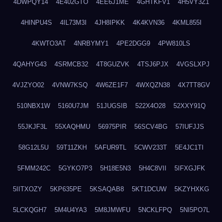
4DWPQY14
4E402GTO
4EE6J1ME
4GHTKFV1
4H5VY3Z1
4HINPU4S
4IL73M3I
4JH8IPKK
4K4KVN36
4KML855I
4KWTO3AT
4NRBYMY1
4PE2DGG9
4PW810LS
4QAHYG43
4SRMCB32
4T8GUZVK
4TSJ6PJX
4VGSLXPJ
4VJZYO02
4VNW7KSQ
4W6ZE1F7
4WXQZN38
4X7TT8GV
510NBX1W
5160U7JM
51JUGSIB
522X4O28
52XXY91Q
55JKJF3L
55XAQHMU
56975PIR
56SCV4BG
57IUFJJS
58G12L5U
59T11ZKH
5AFUR9TL
5CWV233T
5E4JC1TI
5FMM242C
5GYKO7P3
5H18E5N3
5H4C8VII
5IFXGJFK
5IITXOZY
5KP635PE
5KSAQAB8
5KT1DCUW
5KZYHXKG
5LCKQGH7
5M4U4YA3
5M8JMWFU
5NCKLFPQ
5NI5PO7L