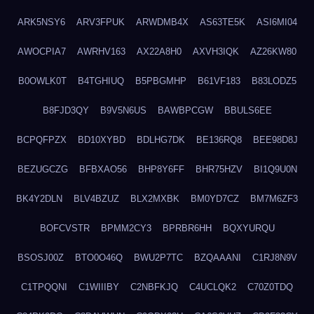
ARK5NSY6
ARV3FPUK
ARWDMB4X
AS63TE5K
ASI6MI04
AWOCPIA7
AWRHV163
AX22A8H0
AXVH3IQK
AZ26KW80
B0OWLK0T
B4TGHIUQ
B5PBGMHP
B61VF183
B83LODZ5
B8FJD3QY
B9V5N6US
BAWBPCGW
BBULS6EE
BCPQFPZX
BD10XYBD
BDLHG7DK
BE136RQ8
BEE98D8J
BEZUGCZG
BFBXAO56
BHP8Y6FF
BHR75HZV
BI1Q9U0N
BK4Y2DLN
BLV4BZUZ
BLX2MXBK
BM0YD7CZ
BM7M6ZF3
BOFCVSTR
BPMM2CY3
BPRBR6HH
BQXYURQU
BSOSJ00Z
BTO0O46Q
BWU2P7TC
BZQAAANI
C1RJ8N9V
C1TPQQNI
C1WIIIBY
C2NBFKJQ
C4UCLQK2
C70Z0TDQ