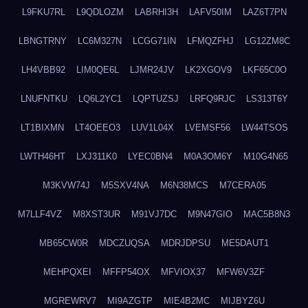
L9FKU7RL
L9QDLOZM
LABRHI3H
LAFV50IM
LAZ6T7PN
LBNGTRNY
LC6M327N
LCGG71IN
LFMQZFHJ
LG12ZM8C
LH4VBB92
LIM0QE6L
LJMR24JV
LK2XGOV9
LKF65C0O
LNUFNTKU
LQ6L2YC1
LQPTUZSJ
LRFQ9RJC
LS313T6Y
LT1BIXMN
LT4OEEO3
LUV1L04X
LVEMSF56
LW44TSOS
LWTH46HT
LXJ311K0
LYEC0BN4
M0A3OM6Y
M10G4N65
M3KVW74J
M5SXV4NA
M6N38MCS
M7CERA05
M7LLF4VZ
M8XST3UR
M91VJ7DC
M9N47GIO
MAC5B8N3
MB65CW0R
MDCZUQSA
MDRJDPSU
ME5DAUT1
MEHPQXEI
MFFP54OX
MFVIOX37
MFW6V3ZF
MGREWRV7
MI9AZGTP
MIE4B2MC
MIJBYZ6U