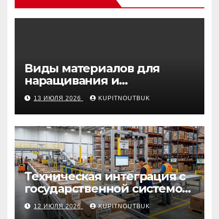
Виды материалов для
наращивания и
моделирования ногтей
13 ИЮЛЯ 2026
KUPITNOUTBUK
Техническая интеграция с
государственной системой
«Честный знак
12 ИЮЛЯ 2026
KUPITNOUTBUK