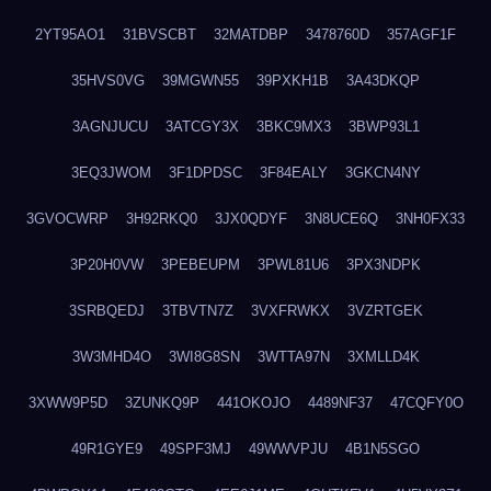
2YT95AO1
31BVSCBT
32MATDBP
3478760D
357AGF1F
35HVS0VG
39MGWN55
39PXKH1B
3A43DKQP
3AGNJUCU
3ATCGY3X
3BKC9MX3
3BWP93L1
3EQ3JWOM
3F1DPDSC
3F84EALY
3GKCN4NY
3GVOCWRP
3H92RKQ0
3JX0QDYF
3N8UCE6Q
3NH0FX33
3P20H0VW
3PEBEUPM
3PWL81U6
3PX3NDPK
3SRBQEDJ
3TBVTN7Z
3VXFRWKX
3VZRTGEK
3W3MHD4O
3WI8G8SN
3WTTA97N
3XMLLD4K
3XWW9P5D
3ZUNKQ9P
441OKOJO
4489NF37
47CQFY0O
49R1GYE9
49SPF3MJ
49WWVPJU
4B1N5SGO