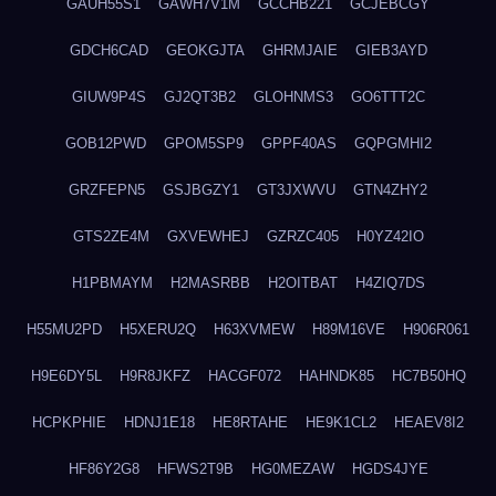
GAUH55S1
GAWH7V1M
GCCHB221
GCJEBCGY
GDCH6CAD
GEOKGJTA
GHRMJAIE
GIEB3AYD
GIUW9P4S
GJ2QT3B2
GLOHNMS3
GO6TTT2C
GOB12PWD
GPOM5SP9
GPPF40AS
GQPGMHI2
GRZFEPN5
GSJBGZY1
GT3JXWVU
GTN4ZHY2
GTS2ZE4M
GXVEWHEJ
GZRZC405
H0YZ42IO
H1PBMAYM
H2MASRBB
H2OITBAT
H4ZIQ7DS
H55MU2PD
H5XERU2Q
H63XVMEW
H89M16VE
H906R061
H9E6DY5L
H9R8JKFZ
HACGF072
HAHNDK85
HC7B50HQ
HCPKPHIE
HDNJ1E18
HE8RTAHE
HE9K1CL2
HEAEV8I2
HF86Y2G8
HFWS2T9B
HG0MEZAW
HGDS4JYE