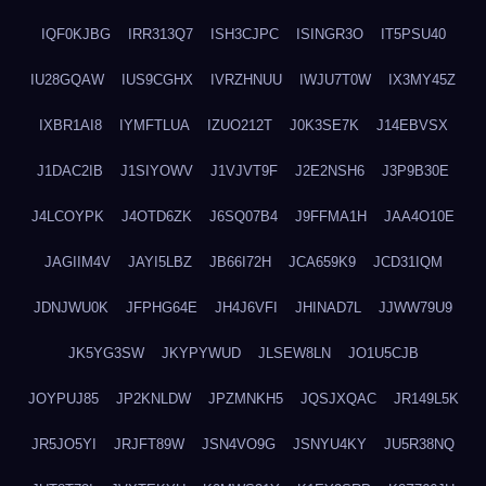
IQF0KJBG
IRR313Q7
ISH3CJPC
ISINGR3O
IT5PSU40
IU28GQAW
IUS9CGHX
IVRZHNUU
IWJU7T0W
IX3MY45Z
IXBR1AI8
IYMFTLUA
IZUO212T
J0K3SE7K
J14EBVSX
J1DAC2IB
J1SIYOWV
J1VJVT9F
J2E2NSH6
J3P9B30E
J4LCOYPK
J4OTD6ZK
J6SQ07B4
J9FFMA1H
JAA4O10E
JAGIIM4V
JAYI5LBZ
JB66I72H
JCA659K9
JCD31IQM
JDNJWU0K
JFPHG64E
JH4J6VFI
JHINAD7L
JJWW79U9
JK5YG3SW
JKYPYWUD
JLSEW8LN
JO1U5CJB
JOYPUJ85
JP2KNLDW
JPZMNKH5
JQSJXQAC
JR149L5K
JR5JO5YI
JRJFT89W
JSN4VO9G
JSNYU4KY
JU5R38NQ