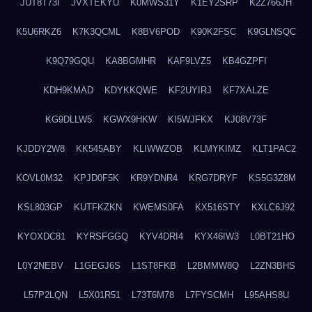
JUT8T73I
JVXTEKYU
K0MWS31Y
K1EY2SRP
K2Z766JH
K5U6RKZ6
K7K3QCML
K8BV6POD
K90K2FSC
K9GLNSQC
K9Q79GQU
KA8BGMHR
KAF9LVZ5
KB4GZPFI
KDH9KMAD
KDYKKQWE
KF2UYIRJ
KF7XALZE
KG9DLLW5
KGWX9HKW
KI5WJFKX
KJ08V73F
KJDDY2W8
KK545ABY
KLIWWZOB
KLMYKIMZ
KLT1PAC2
KOVL0M32
KPJD0F5K
KR9YDNR4
KRG7DRYF
KS5G3Z8M
KSL803GP
KUTFKZKN
KWEMS0FA
KX516STY
KXLC6J92
KYOXDC81
KYRSFGGQ
KYV4DRI4
KYX46IW3
L0BT21HO
L0Y2NEBV
L1GEGJ6S
L1ST8FKB
L2BMMW8Q
L2ZN3BHS
L57P2LQN
L5X01R51
L73T6M78
L7FYSCMH
L95AHS8U