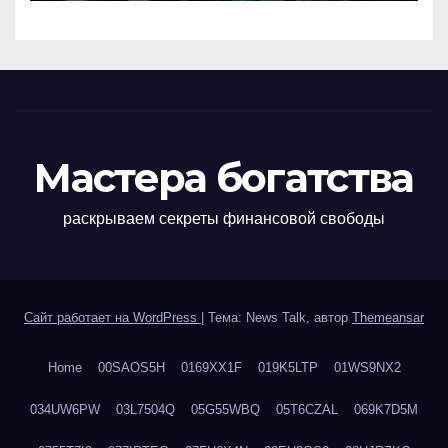
Мастера богатства
раскрываем секреты финансовой свободы
Сайт работает на WordPress
|
Тема: News Talk, автор
Themeansar
Home
00SAOS5H
0169XX1F
019K5LTP
01WS9NX2
034UW6PW
03L7504Q
05G55WBQ
05T6CZAL
069K7D5M