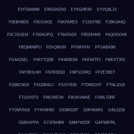
EVFSM49W
EWG5HZXD
EYKGHE9V
EYVQ8LJ3
F0EBH8DS
F0GS341E
F0KPARES
F131H78D
F29KUA4Q
F5CJSGEM
F765AOPQ
F76ATAD3
F8D2AHH0
FAQOGOH5
FBQM6WPU
FDVQ9X9X
FFINFKHV
FFSAB43M
FG4AZ6EL
FH5Y7QDB
FIH4DB1M
FKF4XTFI
FMEXT353
FMYBOLHH
FN7R3D5D
FNPS2XRQ
FP2E7BET
FQ98CNO0
FSG0B4GJ
FSISY830
FTDN5OXF
FTNL1GDI
FTO1V0TS
FWCIR57M
FWJKVMAE
FXML7DRF
FYDMVN16
FYHV8H92
G03W319T
G0FHAMIS
G4IL5159
G58SAPPA
G7JFBHBR
G9MYWZ0F
GAFW87RL