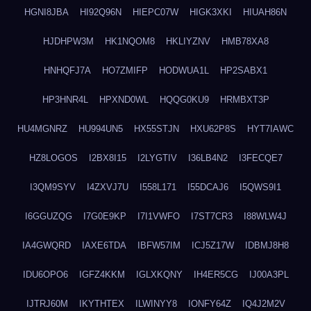
HGNI8JBA
HI92Q96N
HIEPC07W
HIGK3XKI
HIUAH86N
HJDHPW3M
HK1NQOM8
HKLIYZNV
HMB78XA8
HNHQFJ7A
HO7ZMIFP
HODWUA1L
HP2SABX1
HP3HNR4L
HPXND0WL
HQQG0KU9
HRMBXT3P
HU4MGNRZ
HU994UN5
HX55STJN
HXU62P8S
HYT7IAWC
HZ8LOGOS
I2BX8I15
I2LYGTIV
I36LB4N2
I3FECQE7
I3QM9SYV
I4ZXVJ7U
I558L171
I55DCAJ6
I5QWS9I1
I6GGUZQG
I7G0E9KP
I7I1VWFO
I7ST7CR3
I88WLW4J
IA4GWQRD
IAXE6TDA
IBFW57IM
ICJ5Z17W
IDBMJ8H8
IDU6OPO6
IGFZ4KKM
IGLXKQNY
IH4ER5CG
IJ00A3PL
IJTRJ60M
IKYTHTEX
ILWINYY8
IONFY64Z
IQ4J2M2V