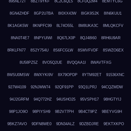
895NL72T
8BZT9YKF
8C2C6QL5
8CFDQ2M4
8EMTYC6G
8GN4ZHDF
8GP2U7BA
8I0XX43W
8IGK9S2K
8IN6KUU1
8K1AGK5W
8KNPFC99
8L74O55L
8M8UKA3C
8MLQKCFV
8NA0T4E7
8NPYUIWI
8Q67LX0P
8QJ48I60
8RH6U9AR
8RKLFN77
8S2Y754U
8S6FCGLW
8SMVFVDF
8SWZO6EX
8U58PZ5Z
8VO5Q2UE
8VQQAA1I
8WAVTFXG
8WSU0MSW
8WXYKI9V
8X79OPDP
8YTM92ET
91536XNC
927W4109
92NJMW74
92QF91PP
93Q1LPRJ
94CQZMDW
94J2GRFM
94Q772HZ
94USHO25
95VSPH17
98HGTYIJ
98P1JO9O
98PIYSH9
9B2V77PH
9B4CT9PZ
9BEYVG9H
9BKZ7AVO
9DFN8WE0
9DN34ALZ
9DZBDJRE
9EKTXKPO