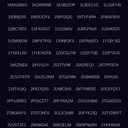
1KMG68BO
1KQW0D9E
1KUB22OP
1L0EECVC
1LO2KT45
1N3R82X5
1NERJOY9
1NIPGIQG
1NTYF4RH
1PMAFB0V
1QBCT8D3
1SFXG5XT
1SZ258AV
1URGFNU5
1USMDQTI
1V2M00OW
1WPX7P03
1X9NP2FS
1XFRA9ZO
1YS8YJ6Z
1YSKFL0G
1YUCNSFB
1ZOCGLFM
2110Y7UD
232PTAJG
24AZ56D2
24YV1LVI
252T7VNK
254O5EQJ
2ATPPOCH
2CSOTXFR
2DU7LORM
2F53ZH8K
2G8M6D58
2IIHI162
2J4TVL9Q
2KKCIQS5
2LN9C5H3
2M7YMERZ
2OC6YQYJ
2PFU2MB3
2PGICZT7
2RPXRAZM
2SS1XHM0
2TGAD2ZO
2TMUAAY5
2TOT3HO1
2U1JCAWR
2UFYK23Q
2UT1DWVT
2VUSTJE1
2W496244
2WK2EL88
2WNPNKRH
2YKK8NSK