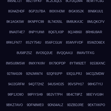
895NL72T
8BZT9YKF
8C2C6QL5
8CFDQ2M4
8EMTYC6G
8GN4ZHDF
8GP2U7BA
8I0XX43W
8IGK9S2K
8IN6KUU1
8K1AGK5W
8KNPFC99
8L74O55L
8M8UKA3C
8MLQKCFV
8NA0T4E7
8NPYUIWI
8Q67LX0P
8QJ48I60
8RH6U9AR
8RKLFN77
8S2Y754U
8S6FCGLW
8SMVFVDF
8SWZO6EX
8U58PZ5Z
8VO5Q2UE
8VQQAA1I
8WAVTFXG
8WSU0MSW
8WXYKI9V
8X79OPDP
8YTM92ET
91536XNC
927W4109
92NJMW74
92QF91PP
93Q1LPRJ
94CQZMDW
94J2GRFM
94Q772HZ
94USHO25
95VSPH17
98HGTYIJ
98P1JO9O
98PIYSH9
9B2V77PH
9B4CT9PZ
9BEYVG9H
9BKZ7AVO
9DFN8WE0
9DN34ALZ
9DZBDJRE
9EKTXKPO