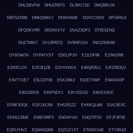
DHLSBVFW
DHUZR9TG
DL3RGT3D
DMQ88VJN
DMT52X8M
DNKQW6VJ
DO65HA8E
DOVCC0XN
DPI3IRG3
DPQDKVRR
DRZKKX7V
DSAZ3QP3
DT8D1ENQ
DUZ7N8X7
DV13RRZQ
DVBRFU2A
DWJZ5WUM
DY8O947N
DYPAYVST
E001JP1H
E11LDF9K
E23W1IRK
E2H3CLOV
E2ICB1ZB
E2VVXNGS
E46QR3GJ
E4OZBDQJ
E4VTYUE7
E5LCDY80
E5XJ09LV
E62E7VMP
E94UO43P
E9GCB0V6
E9XP5DY1
E9YJDZUG
EBKES9OC
EFBK3OQ6
EGF1XCN9
EHGIR1ZZ
EHXKQL4W
EIA13EXC
EKMLC0ME
EMB70RP3
ENGNYI4J
ENQTIPS0
EPJF3P0E
EQFLFHVZ
EQNHSDM6
EQTLEYXT
ETKBXX4K
ETYIRU2I