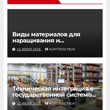
Виды материалов для
наращивания и
моделирования ногтей
13 ИЮЛЯ 2026
KUPITNOUTBUK
Техническая интеграция с
государственной системой
«Честный знак
12 ИЮЛЯ 2026
KUPITNOUTBUK