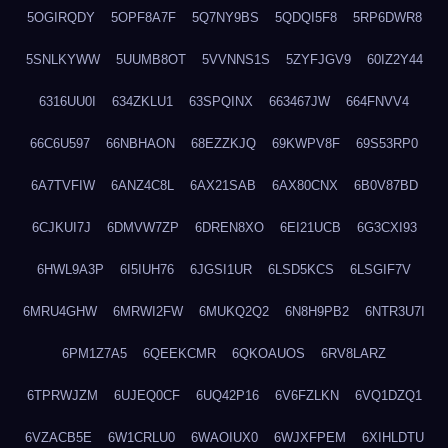
5OGIRQDY
5OPF8A7F
5Q7NY9BS
5QDQI5F8
5RP6DWR8
5SNLKYWW
5UUMB8OT
5VVNNS1S
5ZYFJGV9
60IZ2Y44
6316UU0I
634ZKLU1
63SPQINX
663467JW
664FNVV4
66C6U597
66NBHAON
68EZZKJQ
69KWPV8F
69S53RP0
6A7TVFIW
6ANZ4C8L
6AX21SAB
6AX80CNX
6B0V87BD
6CJKUI7J
6DMVW7ZP
6DREN8XO
6EI21UCB
6G3CXI93
6HWL9A3P
6I5IUH76
6JGSI1UR
6LSD5KCS
6LSGIF7V
6MRU4GHW
6MRWI2FW
6MUKQ2Q2
6N8H9PB2
6NTR3U7I
6PM1Z7A5
6QEEKCMR
6QKOAUOS
6RV8LARZ
6TPRWJZM
6UJEQ0CF
6UQ42P16
6V6FZLKN
6VQ1DZQ1
6VZACB5E
6W1CRLU0
6WAOIUX0
6WJXFPEM
6XIHLDTU