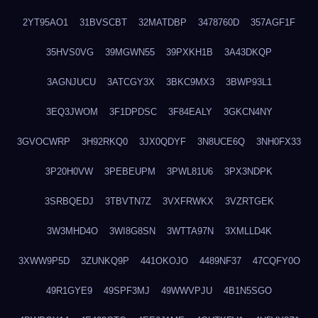
2YT95AO1
31BVSCBT
32MATDBP
3478760D
357AGF1F
35HVS0VG
39MGWN55
39PXKH1B
3A43DKQP
3AGNJUCU
3ATCGY3X
3BKC9MX3
3BWP93L1
3EQ3JWOM
3F1DPDSC
3F84EALY
3GKCN4NY
3GVOCWRP
3H92RKQ0
3JX0QDYF
3N8UCE6Q
3NH0FX33
3P20H0VW
3PEBEUPM
3PWL81U6
3PX3NDPK
3SRBQEDJ
3TBVTN7Z
3VXFRWKX
3VZRTGEK
3W3MHD4O
3WI8G8SN
3WTTA97N
3XMLLD4K
3XWW9P5D
3ZUNKQ9P
441OKOJO
4489NF37
47CQFY0O
49R1GYE9
49SPF3MJ
49WWVPJU
4B1N5SGO