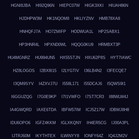
HGNI8JBA
HI92Q96N
HIEPC07W
HIGK3XKI
HIUAH86N
HJDHPW3M
HK1NQOM8
HKLIYZNV
HMB78XA8
HNHQFJ7A
HO7ZMIFP
HODWUA1L
HP2SABX1
HP3HNR4L
HPXND0WL
HQQG0KU9
HRMBXT3P
HU4MGNRZ
HU994UN5
HX55STJN
HXU62P8S
HYT7IAWC
HZ8LOGOS
I2BX8I15
I2LYGTIV
I36LB4N2
I3FECQE7
I3QM9SYV
I4ZXVJ7U
I558L171
I55DCAJ6
I5QWS9I1
I6GGUZQG
I7G0E9KP
I7I1VWFO
I7ST7CR3
I88WLW4J
IA4GWQRD
IAXE6TDA
IBFW57IM
ICJ5Z17W
IDBMJ8H8
IDU6OPO6
IGFZ4KKM
IGLXKQNY
IH4ER5CG
IJ00A3PL
IJTRJ60M
IKYTHTEX
ILWINYY8
IONFY64Z
IQ4J2M2V