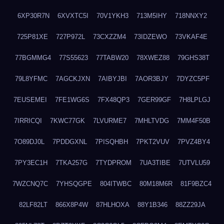
6XP30R7N
6XVXTC5I
70V1YKH3
713M5IHY
718NNXY2
725P81XE
727P972L
73CXZZM4
73IDZEWO
73VKAF4E
77BGMMG4
77S55623
77TABW20
78XWEZ88
79GHS38T
79L8YFMC
7AGCKJXN
7AIBYJBI
7AOR3BJY
7DYZC5PF
7EUSEMEI
7FE1WG6S
7FX48QP3
7GER99GF
7H8LPLGJ
7IRRICQI
7KWC77GK
7LVURME7
7MHLTVDG
7MM4F50B
7O89DJ0L
7PDDGXNL
7PISQHBH
7PKT2VUV
7PVZ4BY4
7PY3EC1H
7TKA257G
7TYDPROM
7UA3TIBE
7UTVLU59
7WZCNQ7C
7YHSQGPE
804ITWBC
80M18M6R
81F9BZC4
82LF82LT
866X8P4W
87HLHOXA
88Y1B346
88ZZ29JA