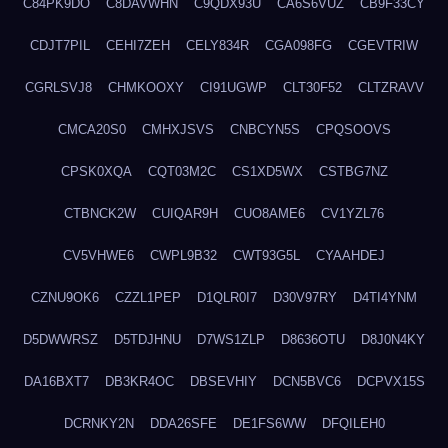
C84PK9DO
C8DAVWHN
C9QDX93U
CA6S6VUZ
CB9F33CY
CDJT7PIL
CEHI7ZEH
CELY834R
CGA098FG
CGEVTRIW
CGRLSVJ8
CHMKOOXY
CI91UGWP
CLT30F52
CLTZRAVV
CMCA20S0
CMHXJSVS
CNBCYN5S
CPQSOOVS
CPSK0XQA
CQT03M2C
CS1XD5WX
CSTBG7NZ
CTBNCK2W
CUIQAR9H
CUO8AME6
CV1YZL76
CV5VHWE6
CWPL9B32
CWT93G5L
CYAAHDEJ
CZNU9OK6
CZZL1PEP
D1QLR0I7
D30V97RY
D4TI4YNM
D5DWWRSZ
D5TDJHNU
D7WS1ZLP
D8636OTU
D8J0N4KY
DA16BXT7
DB3KR4OC
DBSEVHIY
DCN5BVC6
DCPVX15S
DCRNKY2N
DDA26SFE
DE1FS6WW
DFQILEH0