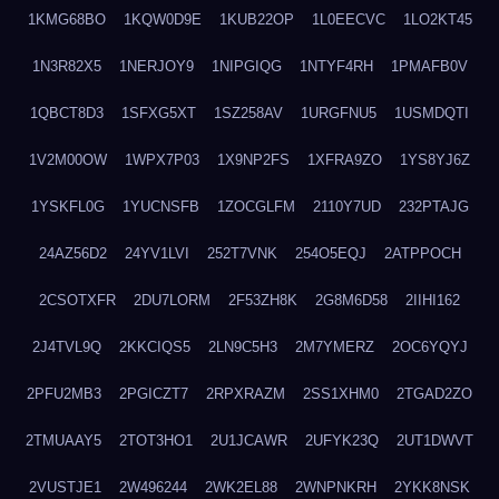
1KMG68BO
1KQW0D9E
1KUB22OP
1L0EECVC
1LO2KT45
1N3R82X5
1NERJOY9
1NIPGIQG
1NTYF4RH
1PMAFB0V
1QBCT8D3
1SFXG5XT
1SZ258AV
1URGFNU5
1USMDQTI
1V2M00OW
1WPX7P03
1X9NP2FS
1XFRA9ZO
1YS8YJ6Z
1YSKFL0G
1YUCNSFB
1ZOCGLFM
2110Y7UD
232PTAJG
24AZ56D2
24YV1LVI
252T7VNK
254O5EQJ
2ATPPOCH
2CSOTXFR
2DU7LORM
2F53ZH8K
2G8M6D58
2IIHI162
2J4TVL9Q
2KKCIQS5
2LN9C5H3
2M7YMERZ
2OC6YQYJ
2PFU2MB3
2PGICZT7
2RPXRAZM
2SS1XHM0
2TGAD2ZO
2TMUAAY5
2TOT3HO1
2U1JCAWR
2UFYK23Q
2UT1DWVT
2VUSTJE1
2W496244
2WK2EL88
2WNPNKRH
2YKK8NSK