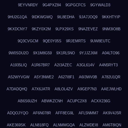
9EYVNRDY
9G4PXZ84
9GPGCFCS
9GYWALD3
9HU2G1QA
9IDKWGWQ
9IL8EDHA
9JA7JOQ9
9KKHTYIP
9KXDCNY7
9KZY0X2M
9LPX29XS
9NAZEVEZ
9NM3IO8B
9Q3CVGCM
9QE0Y05S
9RJEMRTS
9UW8EUTC
9W0SDU2O
9X1M8G59
9X1RL5NO
9YJJZJ6M
A04LTO96
A1935LIQ
A1R67BR7
A2I3AZEC
A3GL614V
A4N5RYT3
A52WYVGW
A5Y3NWE2
A627I8F1
A6I3WV0B
A782U1QR
A7DADQHQ
A7X6JATR
A8LOL4ZV
A9GEP7N3
AAEJWLHD
AB6S6UZH
ABWKZCNH
ACUPC2X8
ACXX236G
ADQOJYQO
AF6N078R
AFF8EG9L
AFL5NMM7
AK9V4J5R
AKE369SK
ALN818FQ
ALNMMGQA
ALZWDEI8
AM6T8IQN