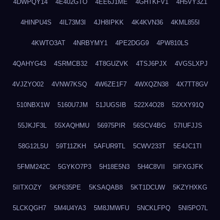
4DWPQY14
4E402GTO
4EE6J1ME
4GHTKFV1
4H5VY3Z1
4HINPU4S
4IL73M3I
4JH8IPKK
4K4KVN36
4KML855I
4KWTO3AT
4NRBYMY1
4PE2DGG9
4PW810LS
4QAHYG43
4SRMCB32
4T8GUZVK
4TSJ6PJX
4VGSLXPJ
4VJZYO02
4VNW7KSQ
4W6ZE1F7
4WXQZN38
4X7TT8GV
510NBX1W
5160U7JM
51JUGSIB
522X4O28
52XXY91Q
55JKJF3L
55XAQHMU
56975PIR
56SCV4BG
57IUFJJS
58G12L5U
59T11ZKH
5AFUR9TL
5CWV233T
5E4JC1TI
5FMM242C
5GYKO7P3
5H18E5N3
5H4C8VII
5IFXGJFK
5IITXOZY
5KP635PE
5KSAQAB8
5KT1DCUW
5KZYHXKG
5LCKQGH7
5M4U4YA3
5M8JMWFU
5NCKLFPQ
5NI5PO7L