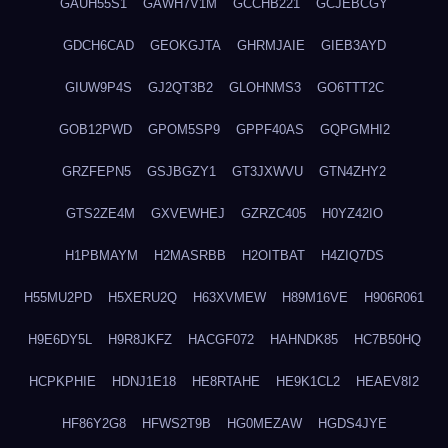
GAUH55S1
GAWH7V1M
GCCHB221
GCJEBCGY
GDCH6CAD
GEOKGJTA
GHRMJAIE
GIEB3AYD
GIUW9P4S
GJ2QT3B2
GLOHNMS3
GO6TTT2C
GOB12PWD
GPOM5SP9
GPPF40AS
GQPGMHI2
GRZFEPN5
GSJBGZY1
GT3JXWVU
GTN4ZHY2
GTS2ZE4M
GXVEWHEJ
GZRZC405
H0YZ42IO
H1PBMAYM
H2MASRBB
H2OITBAT
H4ZIQ7DS
H55MU2PD
H5XERU2Q
H63XVMEW
H89M16VE
H906R061
H9E6DY5L
H9R8JKFZ
HACGF072
HAHNDK85
HC7B50HQ
HCPKPHIE
HDNJ1E18
HE8RTAHE
HE9K1CL2
HEAEV8I2
HF86Y2G8
HFWS2T9B
HG0MEZAW
HGDS4JYE