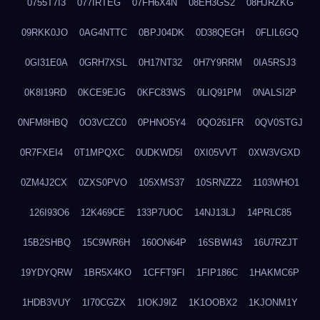
0755T7I3
077IRTEG
07FH6X4N
08EH3GS2
08HJRZKG
09RKK0JO
0AG4NTTC
0BPJ04DK
0D38QEGH
0FLIL6GQ
0GI31E0A
0GRH7XSL
0H17NT32
0H7Y9RRM
0IA5RSJ3
0K8I19RD
0KCE9EJG
0KFC83WS
0LIQ91PM
0NALSI2P
0NFM8HBQ
0O3VCZC0
0PHNO5Y4
0QO261FR
0QV0STGJ
0R7FXEI4
0T1MPQXC
0UDKWD5I
0XI05VVT
0XW3VGXD
0ZM4J2CX
0ZXS0PVO
105XMS37
10SRNZZ2
1103WHO1
126I93O6
12K469CE
133P7UOC
14NJ13LJ
14PRLC85
15B2SHBQ
15C9WR6H
160ON64P
16SBWI43
16U7RZJT
19YDYQRW
1BR5X4KO
1CFFT9FI
1FIP186C
1HAKMC6P
1HDB3VUY
1I70CGZX
1IOKJ9IZ
1K1OOBX2
1KJONM1Y