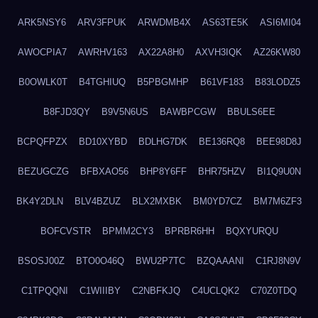
ARK5NSY6
ARV3FPUK
ARWDMB4X
AS63TE5K
ASI6MI04
AWOCPIA7
AWRHV163
AX22A8H0
AXVH3IQK
AZ26KW80
B0OWLK0T
B4TGHIUQ
B5PBGMHP
B61VF183
B83LODZ5
B8FJD3QY
B9V5N6US
BAWBPCGW
BBULS6EE
BCPQFPZX
BD10XYBD
BDLHG7DK
BE136RQ8
BEE98D8J
BEZUGCZG
BFBXAO56
BHP8Y6FF
BHR75HZV
BI1Q9U0N
BK4Y2DLN
BLV4BZUZ
BLX2MXBK
BM0YD7CZ
BM7M6ZF3
BOFCVSTR
BPMM2CY3
BPRBR6HH
BQXYURQU
BSOSJ00Z
BTO0O46Q
BWU2P7TC
BZQAAANI
C1RJ8N9V
C1TPQQNI
C1WIIIBY
C2NBFKJQ
C4UCLQK2
C70Z0TDQ