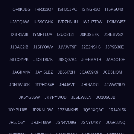
IQF0KJBG
IRR313Q7
ISH3CJPC
ISINGR3O
IT5PSU40
IU28GQAW
IUS9CGHX
IVRZHNUU
IWJU7T0W
IX3MY45Z
IXBR1AI8
IYMFTLUA
IZUO212T
J0K3SE7K
J14EBVSX
J1DAC2IB
J1SIYOWV
J1VJVT9F
J2E2NSH6
J3P9B30E
J4LCOYPK
J4OTD6ZK
J6SQ07B4
J9FFMA1H
JAA4O10E
JAGIIM4V
JAYI5LBZ
JB66I72H
JCA659K9
JCD31IQM
JDNJWU0K
JFPHG64E
JH4J6VFI
JHINAD7L
JJWW79U9
JK5YG3SW
JKYPYWUD
JLSEW8LN
JO1U5CJB
JOYPUJ85
JP2KNLDW
JPZMNKH5
JQSJXQAC
JR149L5K
JR5JO5YI
JRJFT89W
JSN4VO9G
JSNYU4KY
JU5R38NQ