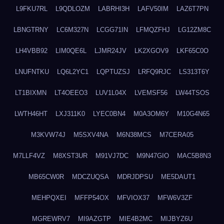
L9FKU7RL
L9QDLOZM
LABRHI3H
LAFV50IM
LAZ6T7PN
LBNGTRNY
LC6M327N
LCGG71IN
LFMQZFHJ
LG12ZM8C
LH4VBB92
LIM0QE6L
LJMR24JV
LK2XGOV9
LKF65C0O
LNUFNTKU
LQ6L2YC1
LQPTUZSJ
LRFQ9RJC
LS313T6Y
LT1BIXMN
LT4OEEO3
LUV1L04X
LVEMSF56
LW44TSOS
LWTH46HT
LXJ311K0
LYEC0BN4
M0A3OM6Y
M10G4N65
M3KVW74J
M5SXV4NA
M6N38MCS
M7CERA05
M7LLF4VZ
M8XST3UR
M91VJ7DC
M9N47GIO
MAC5B8N3
MB65CW0R
MDCZUQSA
MDRJDPSU
ME5DAUT1
MEHPQXEI
MFFP54OX
MFVIOX37
MFW6V3ZF
MGREWRV7
MI9AZGTP
MIE4B2MC
MIJBYZ6U