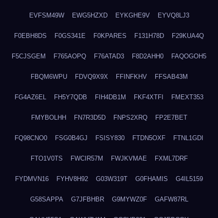
EVFSM49W
EWG5HZXD
EYKGHE9V
EYVQ8LJ3
F0EBH8DS
F0GS341E
F0KPARES
F131H78D
F29KUA4Q
F5CJSGEM
F765AOPQ
F76ATAD3
F8D2AHH0
FAQOGOH5
FBQM6WPU
FDVQ9X9X
FFINFKHV
FFSAB43M
FG4AZ6EL
FH5Y7QDB
FIH4DB1M
FKF4XTFI
FMEXT353
FMYBOLHH
FN7R3D5D
FNPS2XRQ
FP2E7BET
FQ98CNO0
FSG0B4GJ
FSISY830
FTDN5OXF
FTNL1GDI
FTO1V0TS
FWCIR57M
FWJKVMAE
FXML7DRF
FYDMVN16
FYHV8H92
G03W319T
G0FHAMIS
G4IL5159
G58SAPPA
G7JFBHBR
G9MYWZ0F
GAFW87RL