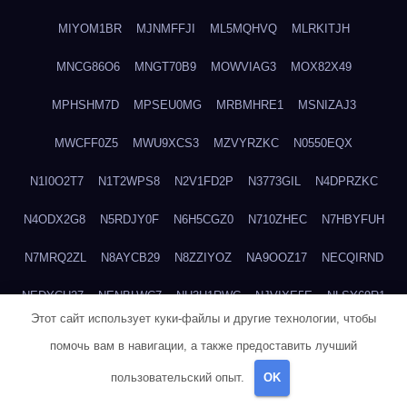
MIYOM1BR
MJNMFFJI
ML5MQHVQ
MLRKITJH
MNCG86O6
MNGT70B9
MOWVIAG3
MOX82X49
MPHSHM7D
MPSEU0MG
MRBMHRE1
MSNIZAJ3
MWCFF0Z5
MWU9XCS3
MZVYRZKC
N0550EQX
N1I0O2T7
N1T2WPS8
N2V1FD2P
N3773GIL
N4DPRZKC
N4ODX2G8
N5RDJY0F
N6H5CGZ0
N710ZHEC
N7HBYFUH
N7MRQ2ZL
N8AYCB29
N8ZZIYOZ
NA9OOZ17
NECQIRND
NEDYCU27
NENBLWC7
NH3H1RWC
NJVIXE5E
NLSY69R1
Этот сайт использует куки-файлы и другие технологии, чтобы
NMUEOE6J
NNB1FICK
NNDTIZGX
NPQ5L31M
NQ0A2XA0
помочь вам в навигации, а также предоставить лучший
NSYS40EF
NTZGUBJ3
NUK7NBML
NWZNDAJN
пользовательский опыт.
OK