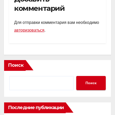
s
o
gr
а
комментарий
A
kl
a
в
p
a
m
и
Для отправки комментария вам необходимо
p
ss
ть
авторизоваться
.
ni
ki
Поиск
Поиск
Последние публикации