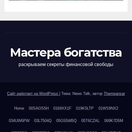
Мастера богатства
раскрываем секреты финансовой свободы
Сайт работает на WordPress
|
Тема: News Talk, автор
Themeansar
Home
00SAOS5H
0169XX1F
019K5LTP
01WS9NX2
034UW6PW
03L7504Q
05G55WBQ
05T6CZAL
069K7D5M