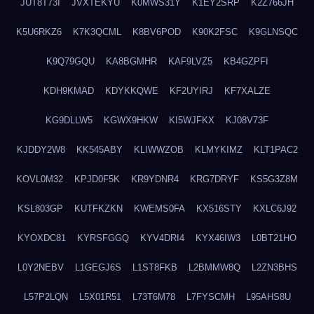
JUT8T73I
JVXTEKYU
K0MWS31Y
K1EY2SRP
K2Z766JH
K5U6RKZ6
K7K3QCML
K8BV6POD
K90K2FSC
K9GLNSQC
K9Q79GQU
KA8BGMHR
KAF9LVZ5
KB4GZPFI
KDH9KMAD
KDYKKQWE
KF2UYIRJ
KF7XALZE
KG9DLLW5
KGWX9HKW
KI5WJFKX
KJ08V73F
KJDDY2W8
KK545ABY
KLIWWZOB
KLMYKIMZ
KLT1PAC2
KOVL0M32
KPJD0F5K
KR9YDNR4
KRG7DRYF
KS5G3Z8M
KSL803GP
KUTFKZKN
KWEMS0FA
KX516STY
KXLC6J92
KYOXDC81
KYRSFGGQ
KYV4DRI4
KYX46IW3
L0BT21HO
L0Y2NEBV
L1GEGJ6S
L1ST8FKB
L2BMMW8Q
L2ZN3BHS
L57P2LQN
L5X01R51
L73T6M78
L7FYSCMH
L95AHS8U