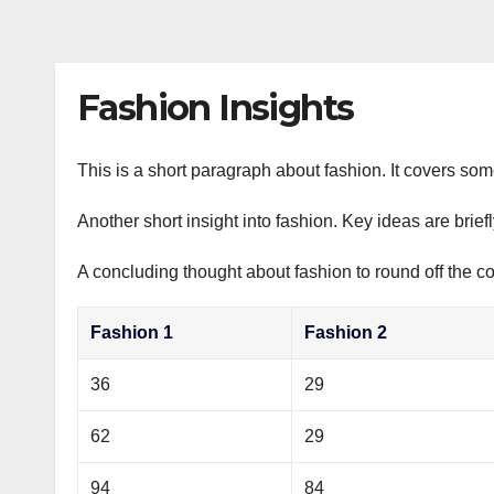
s
р
a
n
а
m
i
в
Fashion Insights
k
и
i
т
This is a short paragraph about fashion. It covers som
ь
Another short insight into fashion. Key ideas are brief
A concluding thought about fashion to round off the co
Fashion 1
Fashion 2
36
29
62
29
94
84