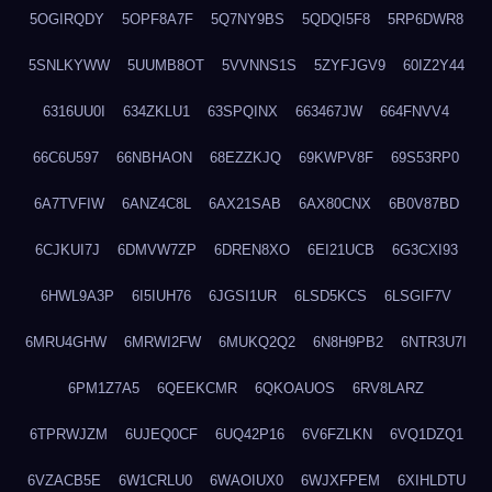
5OGIRQDY
5OPF8A7F
5Q7NY9BS
5QDQI5F8
5RP6DWR8
5SNLKYWW
5UUMB8OT
5VVNNS1S
5ZYFJGV9
60IZ2Y44
6316UU0I
634ZKLU1
63SPQINX
663467JW
664FNVV4
66C6U597
66NBHAON
68EZZKJQ
69KWPV8F
69S53RP0
6A7TVFIW
6ANZ4C8L
6AX21SAB
6AX80CNX
6B0V87BD
6CJKUI7J
6DMVW7ZP
6DREN8XO
6EI21UCB
6G3CXI93
6HWL9A3P
6I5IUH76
6JGSI1UR
6LSD5KCS
6LSGIF7V
6MRU4GHW
6MRWI2FW
6MUKQ2Q2
6N8H9PB2
6NTR3U7I
6PM1Z7A5
6QEEKCMR
6QKOAUOS
6RV8LARZ
6TPRWJZM
6UJEQ0CF
6UQ42P16
6V6FZLKN
6VQ1DZQ1
6VZACB5E
6W1CRLU0
6WAOIUX0
6WJXFPEM
6XIHLDTU