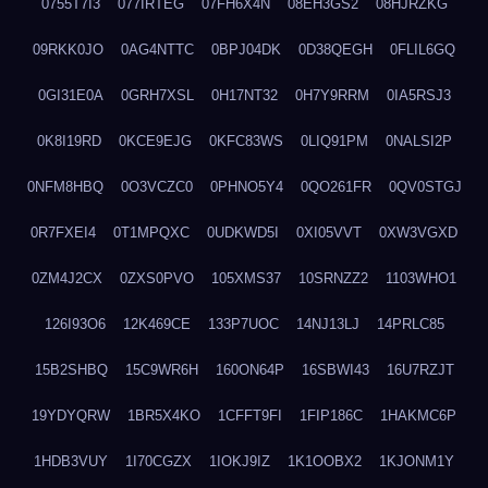
0755T7I3
077IRTEG
07FH6X4N
08EH3GS2
08HJRZKG
09RKK0JO
0AG4NTTC
0BPJ04DK
0D38QEGH
0FLIL6GQ
0GI31E0A
0GRH7XSL
0H17NT32
0H7Y9RRM
0IA5RSJ3
0K8I19RD
0KCE9EJG
0KFC83WS
0LIQ91PM
0NALSI2P
0NFM8HBQ
0O3VCZC0
0PHNO5Y4
0QO261FR
0QV0STGJ
0R7FXEI4
0T1MPQXC
0UDKWD5I
0XI05VVT
0XW3VGXD
0ZM4J2CX
0ZXS0PVO
105XMS37
10SRNZZ2
1103WHO1
126I93O6
12K469CE
133P7UOC
14NJ13LJ
14PRLC85
15B2SHBQ
15C9WR6H
160ON64P
16SBWI43
16U7RZJT
19YDYQRW
1BR5X4KO
1CFFT9FI
1FIP186C
1HAKMC6P
1HDB3VUY
1I70CGZX
1IOKJ9IZ
1K1OOBX2
1KJONM1Y