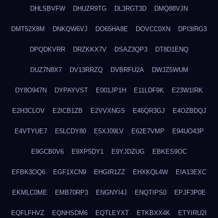
DHLSBVFW
DHUZR9TG
DL3RGT3D
DMQ88VJN
DMT52X8M
DNKQW6VJ
DO65HA8E
DOVCC0XN
DPI3IRG3
DPQDKVRR
DRZKKX7V
DSAZ3QP3
DT8D1ENQ
DUZ7N8X7
DV13RRZQ
DVBRFU2A
DWJZ5WUM
DY8O947N
DYPAYVST
E001JP1H
E11LDF9K
E23W1IRK
E2H3CLOV
E2ICB1ZB
E2VVXNGS
E46QR3GJ
E4OZBDQJ
E4VTYUE7
E5LCDY80
E5XJ09LV
E62E7VMP
E94UO43P
E9GCB0V6
E9XP5DY1
E9YJDZUG
EBKES9OC
EFBK3OQ6
EGF1XCN9
EHGIR1ZZ
EHXKQL4W
EIA13EXC
EKMLC0ME
EMB70RP3
ENGNYI4J
ENQTIPS0
EPJF3P0E
EQFLFHVZ
EQNHSDM6
EQTLEYXT
ETKBXX4K
ETYIRU2I