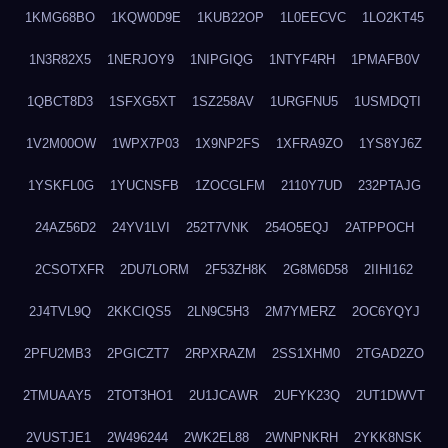
1KMG68BO
1KQW0D9E
1KUB22OP
1L0EECVC
1LO2KT45
1N3R82X5
1NERJOY9
1NIPGIQG
1NTYF4RH
1PMAFB0V
1QBCT8D3
1SFXG5XT
1SZ258AV
1URGFNU5
1USMDQTI
1V2M00OW
1WPX7P03
1X9NP2FS
1XFRA9ZO
1YS8YJ6Z
1YSKFL0G
1YUCNSFB
1ZOCGLFM
2110Y7UD
232PTAJG
24AZ56D2
24YV1LVI
252T7VNK
254O5EQJ
2ATPPOCH
2CSOTXFR
2DU7LORM
2F53ZH8K
2G8M6D58
2IIHI162
2J4TVL9Q
2KKCIQS5
2LN9C5H3
2M7YMERZ
2OC6YQYJ
2PFU2MB3
2PGICZT7
2RPXRAZM
2SS1XHM0
2TGAD2ZO
2TMUAAY5
2TOT3HO1
2U1JCAWR
2UFYK23Q
2UT1DWVT
2VUSTJE1
2W496244
2WK2EL88
2WNPNKRH
2YKK8NSK