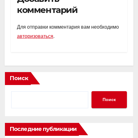
s
o
gr
а
комментарий
A
kl
a
в
p
a
m
и
Для отправки комментария вам необходимо
p
ss
ть
авторизоваться
.
ni
ki
Поиск
Поиск
Последние публикации