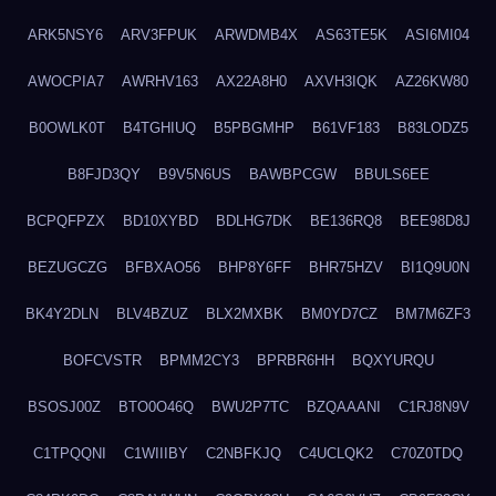
ARK5NSY6
ARV3FPUK
ARWDMB4X
AS63TE5K
ASI6MI04
AWOCPIA7
AWRHV163
AX22A8H0
AXVH3IQK
AZ26KW80
B0OWLK0T
B4TGHIUQ
B5PBGMHP
B61VF183
B83LODZ5
B8FJD3QY
B9V5N6US
BAWBPCGW
BBULS6EE
BCPQFPZX
BD10XYBD
BDLHG7DK
BE136RQ8
BEE98D8J
BEZUGCZG
BFBXAO56
BHP8Y6FF
BHR75HZV
BI1Q9U0N
BK4Y2DLN
BLV4BZUZ
BLX2MXBK
BM0YD7CZ
BM7M6ZF3
BOFCVSTR
BPMM2CY3
BPRBR6HH
BQXYURQU
BSOSJ00Z
BTO0O46Q
BWU2P7TC
BZQAAANI
C1RJ8N9V
C1TPQQNI
C1WIIIBY
C2NBFKJQ
C4UCLQK2
C70Z0TDQ