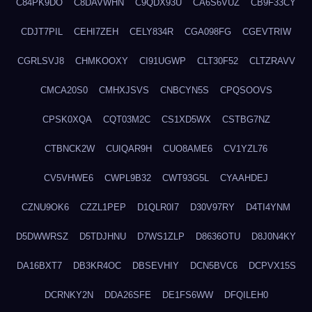
C84PK9DO
C8DAVWHN
C9QDX93U
CA6S6VUZ
CB9F33CY
CDJT7PIL
CEHI7ZEH
CELY834R
CGA098FG
CGEVTRIW
CGRLSVJ8
CHMKOOXY
CI91UGWP
CLT30F52
CLTZRAVV
CMCA20S0
CMHXJSVS
CNBCYN5S
CPQSOOVS
CPSK0XQA
CQT03M2C
CS1XD5WX
CSTBG7NZ
CTBNCK2W
CUIQAR9H
CUO8AME6
CV1YZL76
CV5VHWE6
CWPL9B32
CWT93G5L
CYAAHDEJ
CZNU9OK6
CZZL1PEP
D1QLR0I7
D30V97RY
D4TI4YNM
D5DWWRSZ
D5TDJHNU
D7WS1ZLP
D8636OTU
D8J0N4KY
DA16BXT7
DB3KR4OC
DBSEVHIY
DCN5BVC6
DCPVX15S
DCRNKY2N
DDA26SFE
DE1FS6WW
DFQILEH0