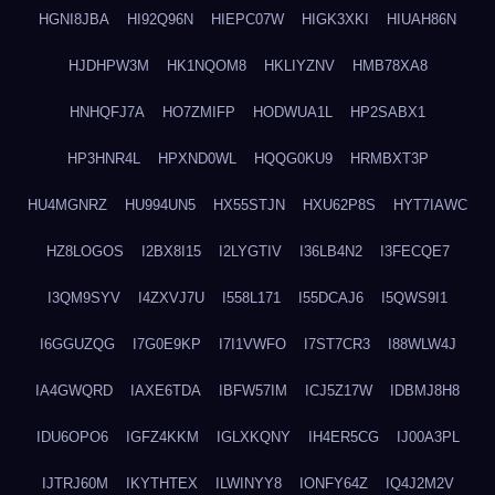
HGNI8JBA
HI92Q96N
HIEPC07W
HIGK3XKI
HIUAH86N
HJDHPW3M
HK1NQOM8
HKLIYZNV
HMB78XA8
HNHQFJ7A
HO7ZMIFP
HODWUA1L
HP2SABX1
HP3HNR4L
HPXND0WL
HQQG0KU9
HRMBXT3P
HU4MGNRZ
HU994UN5
HX55STJN
HXU62P8S
HYT7IAWC
HZ8LOGOS
I2BX8I15
I2LYGTIV
I36LB4N2
I3FECQE7
I3QM9SYV
I4ZXVJ7U
I558L171
I55DCAJ6
I5QWS9I1
I6GGUZQG
I7G0E9KP
I7I1VWFO
I7ST7CR3
I88WLW4J
IA4GWQRD
IAXE6TDA
IBFW57IM
ICJ5Z17W
IDBMJ8H8
IDU6OPO6
IGFZ4KKM
IGLXKQNY
IH4ER5CG
IJ00A3PL
IJTRJ60M
IKYTHTEX
ILWINYY8
IONFY64Z
IQ4J2M2V