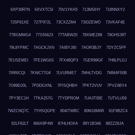
6XP30R7N
6XVXTC5I
70V1YKH3
713M5IHY
718NNXY2
725P81XE
727P972L
73CXZZM4
73IDZEWO
73VKAF4E
77BGMMG4
77S55623
77TABW20
78XWEZ88
79GHS38T
79L8YFMC
7AGCKJXN
7AIBYJBI
7AOR3BJY
7DYZC5PF
7EUSEMEI
7FE1WG6S
7FX48QP3
7GER99GF
7H8LPLGJ
7IRRICQI
7KWC77GK
7LVURME7
7MHLTVDG
7MM4F50B
7O89DJ0L
7PDDGXNL
7PISQHBH
7PKT2VUV
7PVZ4BY4
7PY3EC1H
7TKA257G
7TYDPROM
7UA3TIBE
7UTVLU59
7WZCNQ7C
7YHSQGPE
804ITWBC
80M18M6R
81F9BZC4
82LF82LT
866X8P4W
87HLHOXA
88Y1B346
88ZZ29JA