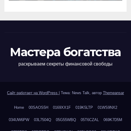
Мастера богатства
раскрываем секреты финансовой свободы
Сайт работает на WordPress
|
Тема: News Talk, автор
Themeansar
Home
00SAOS5H
0169XX1F
019K5LTP
01WS9NX2
034UW6PW
03L7504Q
05G55WBQ
05T6CZAL
069K7D5M