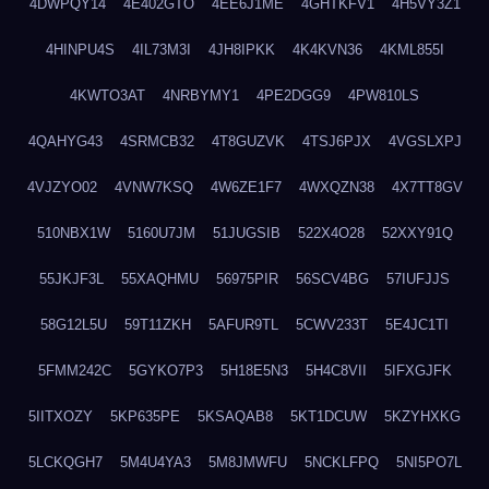
4DWPQY14
4E402GTO
4EE6J1ME
4GHTKFV1
4H5VY3Z1
4HINPU4S
4IL73M3I
4JH8IPKK
4K4KVN36
4KML855I
4KWTO3AT
4NRBYMY1
4PE2DGG9
4PW810LS
4QAHYG43
4SRMCB32
4T8GUZVK
4TSJ6PJX
4VGSLXPJ
4VJZYO02
4VNW7KSQ
4W6ZE1F7
4WXQZN38
4X7TT8GV
510NBX1W
5160U7JM
51JUGSIB
522X4O28
52XXY91Q
55JKJF3L
55XAQHMU
56975PIR
56SCV4BG
57IUFJJS
58G12L5U
59T11ZKH
5AFUR9TL
5CWV233T
5E4JC1TI
5FMM242C
5GYKO7P3
5H18E5N3
5H4C8VII
5IFXGJFK
5IITXOZY
5KP635PE
5KSAQAB8
5KT1DCUW
5KZYHXKG
5LCKQGH7
5M4U4YA3
5M8JMWFU
5NCKLFPQ
5NI5PO7L