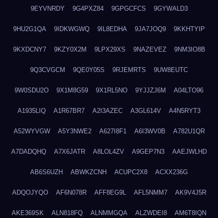
9EYVNRDY
9G4PXZ84
9GPGCFCS
9GYWALD3
9HU2G1QA
9IDKWGWQ
9IL8EDHA
9JA7JOQ9
9KKHTYIP
9KXDCNY7
9KZY0X2M
9LPX29XS
9NAZEVEZ
9NM3IO8B
9Q3CVGCM
9QE0Y05S
9RJEMRTS
9UW8EUTC
9W0SDU2O
9X1M8G59
9X1RL5NO
9YJJZJ6M
A04LTO96
A1935LIQ
A1R67BR7
A2I3AZEC
A3GL614V
A4N5RYT3
A52WYVGW
A5Y3NWE2
A627I8F1
A6I3WV0B
A782U1QR
A7DADQHQ
A7X6JATR
A8LOL4ZV
A9GEP7N3
AAEJWLHD
AB6S6UZH
ABWKZCNH
ACUPC2X8
ACXX236G
ADQOJYQO
AF6N078R
AFF8EG9L
AFL5NMM7
AK9V4J5R
AKE369SK
ALN818FQ
ALNMMGQA
ALZWDEI8
AM6T8IQN