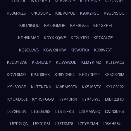
JUT8T73I
JVXTEKYU
K0MWS31Y
K1EY2SRP
K2Z766JH
K5U6RKZ6
K7K3QCML
K8BV6POD
K90K2FSC
K9GLNSQC
K9Q79GQU
KA8BGMHR
KAF9LVZ5
KB4GZPFI
KDH9KMAD
KDYKKQWE
KF2UYIRJ
KF7XALZE
KG9DLLW5
KGWX9HKW
KI5WJFKX
KJ08V73F
KJDDY2W8
KK545ABY
KLIWWZOB
KLMYKIMZ
KLT1PAC2
KOVL0M32
KPJD0F5K
KR9YDNR4
KRG7DRYF
KS5G3Z8M
KSL803GP
KUTFKZKN
KWEMS0FA
KX516STY
KXLC6J92
KYOXDC81
KYRSFGGQ
KYV4DRI4
KYX46IW3
L0BT21HO
L0Y2NEBV
L1GEGJ6S
L1ST8FKB
L2BMMW8Q
L2ZN3BHS
L57P2LQN
L5X01R51
L73T6M78
L7FYSCMH
L95AHS8U