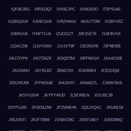
IQF0KJBG
IRR313Q7
ISH3CJPC
ISINGR3O
IT5PSU40
IU28GQAW
IUS9CGHX
IVRZHNUU
IWJU7T0W
IX3MY45Z
IXBR1AI8
IYMFTLUA
IZUO212T
J0K3SE7K
J14EBVSX
J1DAC2IB
J1SIYOWV
J1VJVT9F
J2E2NSH6
J3P9B30E
J4LCOYPK
J4OTD6ZK
J6SQ07B4
J9FFMA1H
JAA4O10E
JAGIIM4V
JAYI5LBZ
JB66I72H
JCA659K9
JCD31IQM
JDNJWU0K
JFPHG64E
JH4J6VFI
JHINAD7L
JJWW79U9
JK5YG3SW
JKYPYWUD
JLSEW8LN
JO1U5CJB
JOYPUJ85
JP2KNLDW
JPZMNKH5
JQSJXQAC
JR149L5K
JR5JO5YI
JRJFT89W
JSN4VO9G
JSNYU4KY
JU5R38NQ