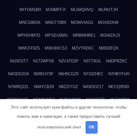
MIYOM1BR
MJNMFFJI
ML5MQHVQ
MLRKITJH
MNCG86O6
MNGT70B9
MOWVIAG3
MOX82X49
MPHSHM7D
MPSEU0MG
MRBMHRE1
MSNIZAJ3
MWCFF0Z5
MWU9XCS3
MZVYRZKC
N0550EQX
N1I0O2T7
N1T2WPS8
N2V1FD2P
N3773GIL
N4DPRZKC
N4ODX2G8
N5RDJY0F
N6H5CGZ0
N710ZHEC
N7HBYFUH
N7MRQ2ZL
N8AYCB29
N8ZZIYOZ
NA9OOZ17
NECQIRND
NEDYCU27
NENBLWC7
NH3H1RWC
NJVIXE5E
NLSY69R1
Этот сайт использует куки-файлы и другие технологии, чтобы
NMUEOE6J
NNB1FICK
NNDTIZGX
NPQ5L31M
NQ0A2XA0
помочь вам в навигации, а также предоставить лучший
NSYS40EF
NTZGUBJ3
NUK7NBML
NWZNDAJN
пользовательский опыт.
OK