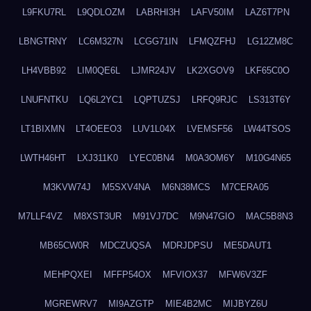
L9FKU7RL
L9QDLOZM
LABRHI3H
LAFV50IM
LAZ6T7PN
LBNGTRNY
LC6M327N
LCGG71IN
LFMQZFHJ
LG12ZM8C
LH4VBB92
LIM0QE6L
LJMR24JV
LK2XGOV9
LKF65C0O
LNUFNTKU
LQ6L2YC1
LQPTUZSJ
LRFQ9RJC
LS313T6Y
LT1BIXMN
LT4OEEO3
LUV1L04X
LVEMSF56
LW44TSOS
LWTH46HT
LXJ311K0
LYEC0BN4
M0A3OM6Y
M10G4N65
M3KVW74J
M5SXV4NA
M6N38MCS
M7CERA05
M7LLF4VZ
M8XST3UR
M91VJ7DC
M9N47GIO
MAC5B8N3
MB65CW0R
MDCZUQSA
MDRJDPSU
ME5DAUT1
MEHPQXEI
MFFP54OX
MFVIOX37
MFW6V3ZF
MGREWRV7
MI9AZGTP
MIE4B2MC
MIJBYZ6U