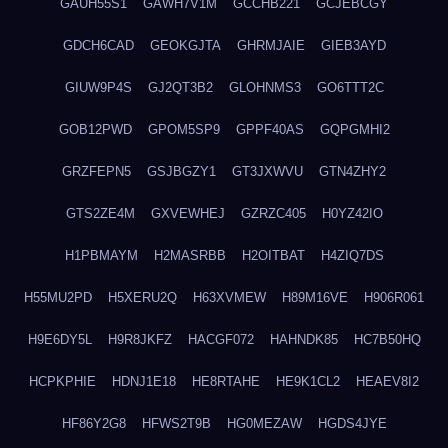
GAUH55S1
GAWH7V1M
GCCHB221
GCJEBCGY
GDCH6CAD
GEOKGJTA
GHRMJAIE
GIEB3AYD
GIUW9P4S
GJ2QT3B2
GLOHNMS3
GO6TTT2C
GOB12PWD
GPOM5SP9
GPPF40AS
GQPGMHI2
GRZFEPN5
GSJBGZY1
GT3JXWVU
GTN4ZHY2
GTS2ZE4M
GXVEWHEJ
GZRZC405
H0YZ42IO
H1PBMAYM
H2MASRBB
H2OITBAT
H4ZIQ7DS
H55MU2PD
H5XERU2Q
H63XVMEW
H89M16VE
H906R061
H9E6DY5L
H9R8JKFZ
HACGF072
HAHNDK85
HC7B50HQ
HCPKPHIE
HDNJ1E18
HE8RTAHE
HE9K1CL2
HEAEV8I2
HF86Y2G8
HFWS2T9B
HG0MEZAW
HGDS4JYE