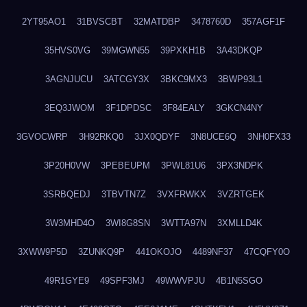
2YT95AO1
31BVSCBT
32MATDBP
3478760D
357AGF1F
35HVS0VG
39MGWN55
39PXKH1B
3A43DKQP
3AGNJUCU
3ATCGY3X
3BKC9MX3
3BWP93L1
3EQ3JWOM
3F1DPDSC
3F84EALY
3GKCN4NY
3GVOCWRP
3H92RKQ0
3JX0QDYF
3N8UCE6Q
3NH0FX33
3P20H0VW
3PEBEUPM
3PWL81U6
3PX3NDPK
3SRBQEDJ
3TBVTN7Z
3VXFRWKX
3VZRTGEK
3W3MHD4O
3WI8G8SN
3WTTA97N
3XMLLD4K
3XWW9P5D
3ZUNKQ9P
441OKOJO
4489NF37
47CQFY0O
49R1GYE9
49SPF3MJ
49WWVPJU
4B1N5SGO