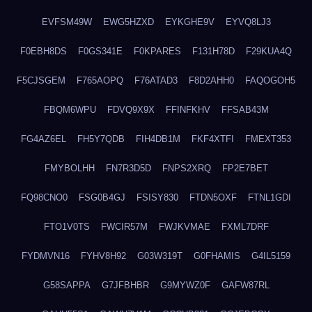
EVFSM49W
EWG5HZXD
EYKGHE9V
EYVQ8LJ3
F0EBH8DS
F0GS341E
F0KPARES
F131H78D
F29KUA4Q
F5CJSGEM
F765AOPQ
F76ATAD3
F8D2AHH0
FAQOGOH5
FBQM6WPU
FDVQ9X9X
FFINFKHV
FFSAB43M
FG4AZ6EL
FH5Y7QDB
FIH4DB1M
FKF4XTFI
FMEXT353
FMYBOLHH
FN7R3D5D
FNPS2XRQ
FP2E7BET
FQ98CNO0
FSG0B4GJ
FSISY830
FTDN5OXF
FTNL1GDI
FTO1V0TS
FWCIR57M
FWJKVMAE
FXML7DRF
FYDMVN16
FYHV8H92
G03W319T
G0FHAMIS
G4IL5159
G58SAPPA
G7JFBHBR
G9MYWZ0F
GAFW87RL