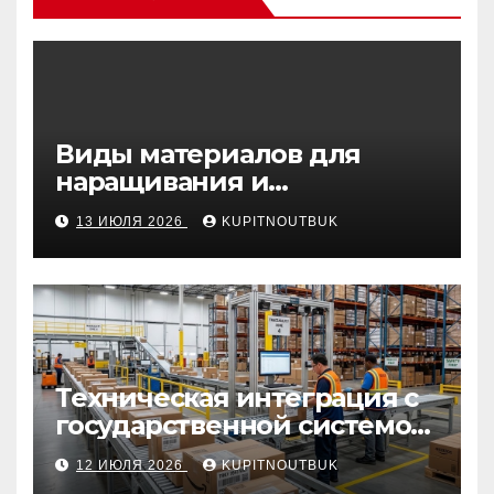
Виды материалов для
наращивания и
моделирования ногтей
13 ИЮЛЯ 2026
KUPITNOUTBUK
Техническая интеграция с
государственной системой
«Честный знак
12 ИЮЛЯ 2026
KUPITNOUTBUK