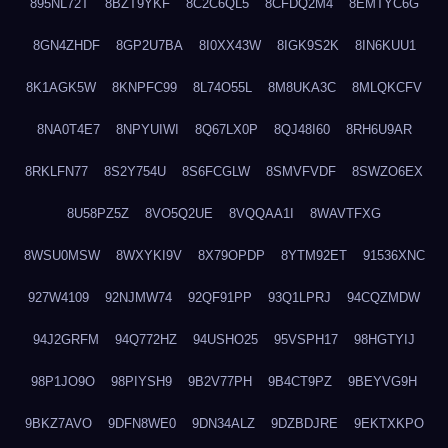
895NL72T
8BZT9YKF
8C2C6QL5
8CFDQ2M4
8EMTYC6G
8GN4ZHDF
8GP2U7BA
8I0XX43W
8IGK9S2K
8IN6KUU1
8K1AGK5W
8KNPFC99
8L74O55L
8M8UKA3C
8MLQKCFV
8NA0T4E7
8NPYUIWI
8Q67LX0P
8QJ48I60
8RH6U9AR
8RKLFN77
8S2Y754U
8S6FCGLW
8SMVFVDF
8SWZO6EX
8U58PZ5Z
8VO5Q2UE
8VQQAA1I
8WAVTFXG
8WSU0MSW
8WXYKI9V
8X79OPDP
8YTM92ET
91536XNC
927W4109
92NJMW74
92QF91PP
93Q1LPRJ
94CQZMDW
94J2GRFM
94Q772HZ
94USHO25
95VSPH17
98HGTYIJ
98P1JO9O
98PIYSH9
9B2V77PH
9B4CT9PZ
9BEYVG9H
9BKZ7AVO
9DFN8WE0
9DN34ALZ
9DZBDJRE
9EKTXKPO