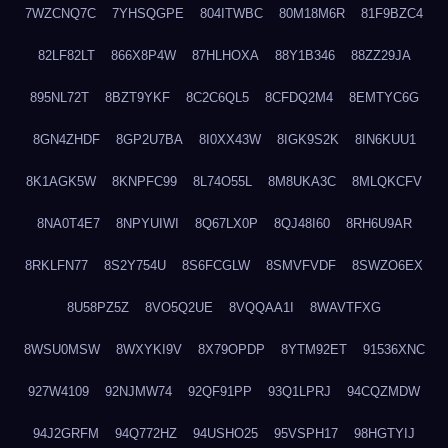
7WZCNQ7C
7YHSQGPE
804ITWBC
80M18M6R
81F9BZC4
82LF82LT
866X8P4W
87HLHOXA
88Y1B346
88ZZ29JA
895NL72T
8BZT9YKF
8C2C6QL5
8CFDQ2M4
8EMTYC6G
8GN4ZHDF
8GP2U7BA
8I0XX43W
8IGK9S2K
8IN6KUU1
8K1AGK5W
8KNPFC99
8L74O55L
8M8UKA3C
8MLQKCFV
8NA0T4E7
8NPYUIWI
8Q67LX0P
8QJ48I60
8RH6U9AR
8RKLFN77
8S2Y754U
8S6FCGLW
8SMVFVDF
8SWZO6EX
8U58PZ5Z
8VO5Q2UE
8VQQAA1I
8WAVTFXG
8WSU0MSW
8WXYKI9V
8X79OPDP
8YTM92ET
91536XNC
927W4109
92NJMW74
92QF91PP
93Q1LPRJ
94CQZMDW
94J2GRFM
94Q772HZ
94USHO25
95VSPH17
98HGTYIJ