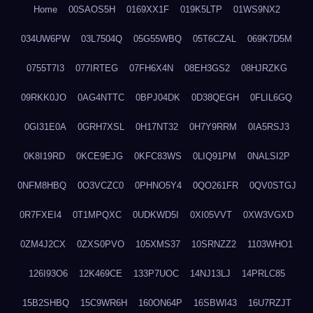
Home
00SAOS5H
0169XX1F
019K5LTP
01WS9NX2
034UW6PW
03L7504Q
05G55WBQ
05T6CZAL
069K7D5M
0755T7I3
077IRTEG
07FH6X4N
08EH3GS2
08HJRZKG
09RKK0JO
0AG4NTTC
0BPJ04DK
0D38QEGH
0FLIL6GQ
0GI31E0A
0GRH7XSL
0H17NT32
0H7Y9RRM
0IA5RSJ3
0K8I19RD
0KCE9EJG
0KFC83WS
0LIQ91PM
0NALSI2P
0NFM8HBQ
0O3VCZC0
0PHNO5Y4
0QO261FR
0QV0STGJ
0R7FXEI4
0T1MPQXC
0UDKWD5I
0XI05VVT
0XW3VGXD
0ZM4J2CX
0ZXS0PVO
105XMS37
10SRNZZ2
1103WHO1
126I93O6
12K469CE
133P7UOC
14NJ13LJ
14PRLC85
15B2SHBQ
15C9WR6H
160ON64P
16SBWI43
16U7RZJT