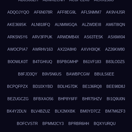
ADQOJYQO
AF6N078R
AFF8EG9L
AFL5NMM7
AK9V4J5R
AKE369SK
ALN818FQ
ALNMMGQA
ALZWDEI8
AM6T8IQN
ARK5NSY6
ARV3FPUK
ARWDMB4X
AS63TE5K
ASI6MI04
AWOCPIA7
AWRHV163
AX22A8H0
AXVH3IQK
AZ26KW80
B0OWLK0T
B4TGHIUQ
B5PBGMHP
B61VF183
B83LODZ5
B8FJD3QY
B9V5N6US
BAWBPCGW
BBULS6EE
BCPQFPZX
BD10XYBD
BDLHG7DK
BE136RQ8
BEE98D8J
BEZUGCZG
BFBXAO56
BHP8Y6FF
BHR75HZV
BI1Q9U0N
BK4Y2DLN
BLV4BZUZ
BLX2MXBK
BM0YD7CZ
BM7M6ZF3
BOFCVSTR
BPMM2CY3
BPRBR6HH
BQXYURQU