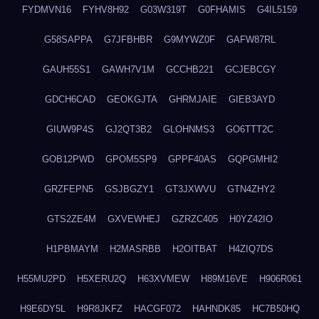
FYDMVN16
FYHV8H92
G03W319T
G0FHAMIS
G4IL5159
G58SAPPA
G7JFBHBR
G9MYWZ0F
GAFW87RL
GAUH55S1
GAWH7V1M
GCCHB221
GCJEBCGY
GDCH6CAD
GEOKGJTA
GHRMJAIE
GIEB3AYD
GIUW9P4S
GJ2QT3B2
GLOHNMS3
GO6TTT2C
GOB12PWD
GPOM5SP9
GPPF40AS
GQPGMHI2
GRZFEPN5
GSJBGZY1
GT3JXWVU
GTN4ZHY2
GTS2ZE4M
GXVEWHEJ
GZRZC405
H0YZ42IO
H1PBMAYM
H2MASRBB
H2OITBAT
H4ZIQ7DS
H55MU2PD
H5XERU2Q
H63XVMEW
H89M16VE
H906R061
H9E6DY5L
H9R8JKFZ
HACGF072
HAHNDK85
HC7B50HQ