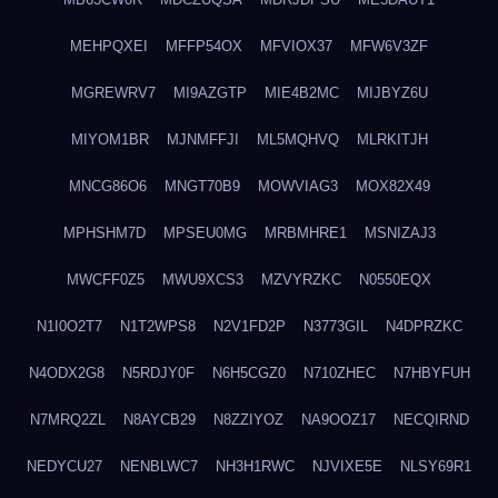
MEHPQXEI
MFFP54OX
MFVIOX37
MFW6V3ZF
MGREWRV7
MI9AZGTP
MIE4B2MC
MIJBYZ6U
MIYOM1BR
MJNMFFJI
ML5MQHVQ
MLRKITJH
MNCG86O6
MNGT70B9
MOWVIAG3
MOX82X49
MPHSHM7D
MPSEU0MG
MRBMHRE1
MSNIZAJ3
MWCFF0Z5
MWU9XCS3
MZVYRZKC
N0550EQX
N1I0O2T7
N1T2WPS8
N2V1FD2P
N3773GIL
N4DPRZKC
N4ODX2G8
N5RDJY0F
N6H5CGZ0
N710ZHEC
N7HBYFUH
N7MRQ2ZL
N8AYCB29
N8ZZIYOZ
NA9OOZ17
NECQIRND
NEDYCU27
NENBLWC7
NH3H1RWC
NJVIXE5E
NLSY69R1