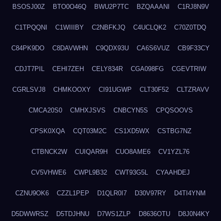
BSOSJ00Z
BTO0O46Q
BWU2P7TC
BZQAAANI
C1RJ8N9V
C1TPQQNI
C1WIIIBY
C2NBFKJQ
C4UCLQK2
C70Z0TDQ
C84PK9DO
C8DAVWHN
C9QDX93U
CA6S6VUZ
CB9F33CY
CDJT7PIL
CEHI7ZEH
CELY834R
CGA098FG
CGEVTRIW
CGRLSVJ8
CHMKOOXY
CI91UGWP
CLT30F52
CLTZRAVV
CMCA20S0
CMHXJSVS
CNBCYN5S
CPQSOOVS
CPSK0XQA
CQT03M2C
CS1XD5WX
CSTBG7NZ
CTBNCK2W
CUIQAR9H
CUO8AME6
CV1YZL76
CV5VHWE6
CWPL9B32
CWT93G5L
CYAAHDEJ
CZNU9OK6
CZZL1PEP
D1QLR0I7
D30V97RY
D4TI4YNM
D5DWWRSZ
D5TDJHNU
D7WS1ZLP
D8636OTU
D8J0N4KY