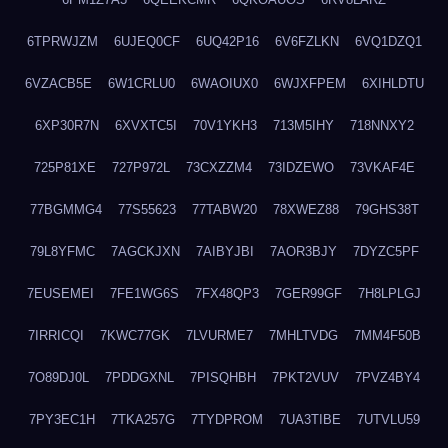
6TPRWJZM
6UJEQ0CF
6UQ42P16
6V6FZLKN
6VQ1DZQ1
6VZACB5E
6W1CRLU0
6WAOIUX0
6WJXFPEM
6XIHLDTU
6XP30R7N
6XVXTC5I
70V1YKH3
713M5IHY
718NNXY2
725P81XE
727P972L
73CXZZM4
73IDZEWO
73VKAF4E
77BGMMG4
77S55623
77TABW20
78XWEZ88
79GHS38T
79L8YFMC
7AGCKJXN
7AIBYJBI
7AOR3BJY
7DYZC5PF
7EUSEMEI
7FE1WG6S
7FX48QP3
7GER99GF
7H8LPLGJ
7IRRICQI
7KWC77GK
7LVURME7
7MHLTVDG
7MM4F50B
7O89DJ0L
7PDDGXNL
7PISQHBH
7PKT2VUV
7PVZ4BY4
7PY3EC1H
7TKA257G
7TYDPROM
7UA3TIBE
7UTVLU59