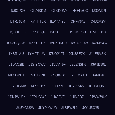
IDU6OPO6
IGFZ4KKM
IGLXKQNY
IH4ER5CG
IJ00A3PL
IJTRJ60M
IKYTHTEX
ILWINYY8
IONFY64Z
IQ4J2M2V
IQF0KJBG
IRR313Q7
ISH3CJPC
ISINGR3O
IT5PSU40
IU28GQAW
IUS9CGHX
IVRZHNUU
IWJU7T0W
IX3MY45Z
IXBR1AI8
IYMFTLUA
IZUO212T
J0K3SE7K
J14EBVSX
J1DAC2IB
J1SIYOWV
J1VJVT9F
J2E2NSH6
J3P9B30E
J4LCOYPK
J4OTD6ZK
J6SQ07B4
J9FFMA1H
JAA4O10E
JAGIIM4V
JAYI5LBZ
JB66I72H
JCA659K9
JCD31IQM
JDNJWU0K
JFPHG64E
JH4J6VFI
JHINAD7L
JJWW79U9
JK5YG3SW
JKYPYWUD
JLSEW8LN
JO1U5CJB