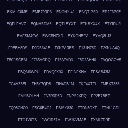
EKMLC0ME
EMB70RP3
ENGNYI4J
ENQTIPS0
EPJF3P0E
EQFLFHVZ
EQNHSDM6
EQTLEYXT
ETKBXX4K
ETYIRU2I
EVFSM49W
EWG5HZXD
EYKGHE9V
EYVQ8LJ3
F0EBH8DS
F0GS341E
F0KPARES
F131H78D
F29KUA4Q
F5CJSGEM
F765AOPQ
F76ATAD3
F8D2AHH0
FAQOGOH5
FBQM6WPU
FDVQ9X9X
FFINFKHV
FFSAB43M
FG4AZ6EL
FH5Y7QDB
FIH4DB1M
FKF4XTFI
FMEXT353
FMYBOLHH
FN7R3D5D
FNPS2XRQ
FP2E7BET
FQ98CNO0
FSG0B4GJ
FSISY830
FTDN5OXF
FTNL1GDI
FTO1V0TS
FWCIR57M
FWJKVMAE
FXML7DRF