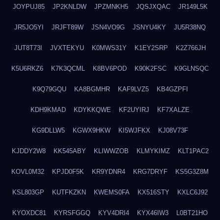
JOYPUJ85
JP2KNLDW
JPZMNKH5
JQSJXQAC
JR149L5K
JR5JO5YI
JRJFT89W
JSN4VO9G
JSNYU4KY
JU5R38NQ
JUT8T73I
JVXTEKYU
K0MWS31Y
K1EY2SRP
K2Z766JH
K5U6RKZ6
K7K3QCML
K8BV6POD
K90K2FSC
K9GLNSQC
K9Q79GQU
KA8BGMHR
KAF9LVZ5
KB4GZPFI
KDH9KMAD
KDYKKQWE
KF2UYIRJ
KF7XALZE
KG9DLLW5
KGWX9HKW
KI5WJFKX
KJ08V73F
KJDDY2W8
KK545ABY
KLIWWZOB
KLMYKIMZ
KLT1PAC2
KOVL0M32
KPJD0F5K
KR9YDNR4
KRG7DRYF
KS5G3Z8M
KSL803GP
KUTFKZKN
KWEMS0FA
KX516STY
KXLC6J92
KYOXDC81
KYRSFGGQ
KYV4DRI4
KYX46IW3
L0BT21HO