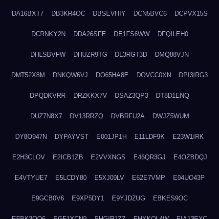
DA16BXT7
DB3KR4OC
DBSEVHIY
DCN5BVC6
DCPVX15S
DCRNKY2N
DDA26SFE
DE1FS6WW
DFQILEH0
DHLSBVFW
DHUZR9TG
DL3RGT3D
DMQ88VJN
DMT52X8M
DNKQW6VJ
DO65HA8E
DOVCC0XN
DPI3IRG3
DPQDKVRR
DRZKKX7V
DSAZ3QP3
DT8D1ENQ
DUZ7N8X7
DV13RRZQ
DVBRFU2A
DWJZ5WUM
DY8O947N
DYPAYVST
E001JP1H
E11LDF9K
E23W1IRK
E2H3CLOV
E2ICB1ZB
E2VVXNGS
E46QR3GJ
E4OZBDQJ
E4VTYUE7
E5LCDY80
E5XJ09LV
E62E7VMP
E94UO43P
E9GCB0V6
E9XP5DY1
E9YJDZUG
EBKES9OC
EFBK3OQ6
EGF1XCN9
EHGIR1ZZ
EHXKQL4W
EIA13EXC