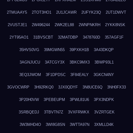
2TMUAAY5
2TOT3HO1
2U1JCAWR
2UFYK23Q
2UT1DWVT
2VUSTJE1
2W496244
2WK2EL88
2WNPNKRH
2YKK8NSK
2YT95AO1
31BVSCBT
32MATDBP
3478760D
357AGF1F
35HVS0VG
39MGWN55
39PXKH1B
3A43DKQP
3AGNJUCU
3ATCGY3X
3BKC9MX3
3BWP93L1
3EQ3JWOM
3F1DPDSC
3F84EALY
3GKCN4NY
3GVOCWRP
3H92RKQ0
3JX0QDYF
3N8UCE6Q
3NH0FX33
3P20H0VW
3PEBEUPM
3PWL81U6
3PX3NDPK
3SRBQEDJ
3TBVTN7Z
3VXFRWKX
3VZRTGEK
3W3MHD4O
3WI8G8SN
3WTTA97N
3XMLLD4K