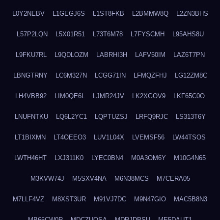
L0Y2NEBV
L1GEGJ6S
L1ST8FKB
L2BMMW8Q
L2ZN3BHS
L57P2LQN
L5X01R51
L73T6M78
L7FYSCMH
L95AHS8U
L9FKU7RL
L9QDLOZM
LABRHI3H
LAFV50IM
LAZ6T7PN
LBNGTRNY
LC6M327N
LCGG71IN
LFMQZFHJ
LG12ZM8C
LH4VBB92
LIM0QE6L
LJMR24JV
LK2XGOV9
LKF65C0O
LNUFNTKU
LQ6L2YC1
LQPTUZSJ
LRFQ9RJC
LS313T6Y
LT1BIXMN
LT4OEEO3
LUV1L04X
LVEMSF56
LW44TSOS
LWTH46HT
LXJ311K0
LYEC0BN4
M0A3OM6Y
M10G4N65
M3KVW74J
M5SXV4NA
M6N38MCS
M7CERA05
M7LLF4VZ
M8XST3UR
M91VJ7DC
M9N47GIO
MAC5B8N3
MB65CW0R
MDCZUQSA
MDRJDPSU
ME5DAUT1