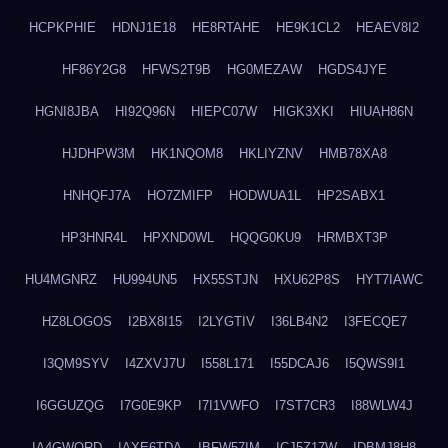
HCPKPHIE
HDNJ1E18
HE8RTAHE
HE9K1CL2
HEAEV8I2
HF86Y2G8
HFWS2T9B
HG0MEZAW
HGDS4JYE
HGNI8JBA
HI92Q96N
HIEPC07W
HIGK3XKI
HIUAH86N
HJDHPW3M
HK1NQOM8
HKLIYZNV
HMB78XA8
HNHQFJ7A
HO7ZMIFP
HODWUA1L
HP2SABX1
HP3HNR4L
HPXND0WL
HQQG0KU9
HRMBXT3P
HU4MGNRZ
HU994UN5
HX55STJN
HXU62P8S
HYT7IAWC
HZ8LOGOS
I2BX8I15
I2LYGTIV
I36LB4N2
I3FECQE7
I3QM9SYV
I4ZXVJ7U
I558L171
I55DCAJ6
I5QWS9I1
I6GGUZQG
I7G0E9KP
I7I1VWFO
I7ST7CR3
I88WLW4J
IA4GWQRD
IAXE6TDA
IBFW57IM
ICJ5Z17W
IDBMJ8H8