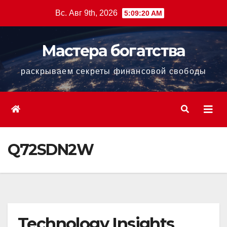
Перейти
Вс. Авг 9th, 2026
5:09:21 AM
к
содержанию
Мастера богатства
раскрываем секреты финансовой свободы
Q72SDN2W
Technology Insights