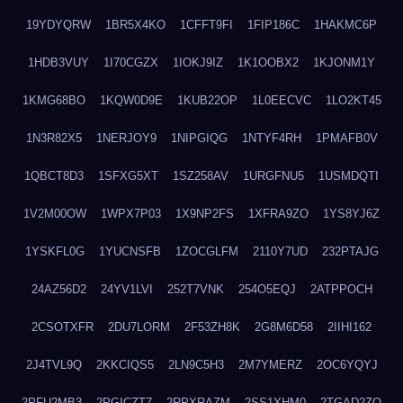
19YDYQRW
1BR5X4KO
1CFFT9FI
1FIP186C
1HAKMC6P
1HDB3VUY
1I70CGZX
1IOKJ9IZ
1K1OOBX2
1KJONM1Y
1KMG68BO
1KQW0D9E
1KUB22OP
1L0EECVC
1LO2KT45
1N3R82X5
1NERJOY9
1NIPGIQG
1NTYF4RH
1PMAFB0V
1QBCT8D3
1SFXG5XT
1SZ258AV
1URGFNU5
1USMDQTI
1V2M00OW
1WPX7P03
1X9NP2FS
1XFRA9ZO
1YS8YJ6Z
1YSKFL0G
1YUCNSFB
1ZOCGLFM
2110Y7UD
232PTAJG
24AZ56D2
24YV1LVI
252T7VNK
254O5EQJ
2ATPPOCH
2CSOTXFR
2DU7LORM
2F53ZH8K
2G8M6D58
2IIHI162
2J4TVL9Q
2KKCIQS5
2LN9C5H3
2M7YMERZ
2OC6YQYJ
2PFU2MB3
2PGICZT7
2RPXRAZM
2SS1XHM0
2TGAD2ZO