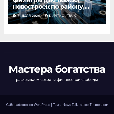
Фильтры для поиска
новостроек по району,
метро, площади и сроку
7 ИЮЛЯ 2026
KUPITNOUTBUK
сдачи
Мастера богатства
раскрываем секреты финансовой свободы
Сайт работает на WordPress
|
Тема: News Talk, автор
Themeansar