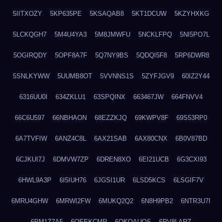
5IITXOZY
5KP635PE
5KSAQAB8
5KT1DCUW
5KZYHXKG
5LCKQGH7
5M4U4YA3
5M8JMWFU
5NCKLFPQ
5NI5PO7L
5OGIRQDY
5OPF8A7F
5Q7NY9BS
5QDQI5F8
5RP6DWR8
5SNLKYWW
5UUMB8OT
5VVNNS1S
5ZYFJGV9
60IZ2Y44
6316UU0I
634ZKLU1
63SPQINX
663467JW
664FNVV4
66C6U597
66NBHAON
68EZZKJQ
69KWPV8F
69S53RP0
6A7TVFIW
6ANZ4C8L
6AX21SAB
6AX80CNX
6B0V87BD
6CJKUI7J
6DMVW7ZP
6DREN8XO
6EI21UCB
6G3CXI93
6HWL9A3P
6I5IUH76
6JGSI1UR
6LSD5KCS
6LSGIF7V
6MRU4GHW
6MRWI2FW
6MUKQ2Q2
6N8H9PB2
6NTR3U7I
6PM1Z7A5
6QEEKCMR
6QKOAUOS
6RV8LARZ