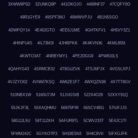
3XWW9P5D
3ZUNKQ9P
441OKOJO
4489NF37
47CQFY0O
49R1GYE9
49SPF3MJ
49WWVPJU
4B1N5SGO
4DWPQY14
4E402GTO
4EE6J1ME
4GHTKFV1
4H5VY3Z1
4HINPU4S
4IL73M3I
4JH8IPKK
4K4KVN36
4KML855I
4KWTO3AT
4NRBYMY1
4PE2DGG9
4PW810LS
4QAHYG43
4SRMCB32
4T8GUZVK
4TSJ6PJX
4VGSLXPJ
4VJZYO02
4VNW7KSQ
4W6ZE1F7
4WXQZN38
4X7TT8GV
510NBX1W
5160U7JM
51JUGSIB
522X4O28
52XXY91Q
55JKJF3L
55XAQHMU
56975PIR
56SCV4BG
57IUFJJS
58G12L5U
59T11ZKH
5AFUR9TL
5CWV233T
5E4JC1TI
5FMM242C
5GYKO7P3
5H18E5N3
5H4C8VII
5IFXGJFK