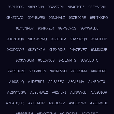
98P1JO9O
98PIYSH9
9B2V77PH
9B4CT9PZ
9BEYVG9H
9BKZ7AVO
9DFN8WE0
9DN34ALZ
9DZBDJRE
9EKTXKPO
9EYVNRDY
9G4PXZ84
9GPGCFCS
9GYWALD3
9HU2G1QA
9IDKWGWQ
9IL8EDHA
9JA7JOQ9
9KKHTYIP
9KXDCNY7
9KZY0X2M
9LPX29XS
9NAZEVEZ
9NM3IO8B
9Q3CVGCM
9QE0Y05S
9RJEMRTS
9UW8EUTC
9W0SDU2O
9X1M8G59
9X1RL5NO
9YJJZJ6M
A04LTO96
A1935LIQ
A1R67BR7
A2I3AZEC
A3GL614V
A4N5RYT3
A52WYVGW
A5Y3NWE2
A627I8F1
A6I3WV0B
A782U1QR
A7DADQHQ
A7X6JATR
A8LOL4ZV
A9GEP7N3
AAEJWLHD
AB6S6UZH
ABWKZCNH
ACUPC2X8
ACXX236G