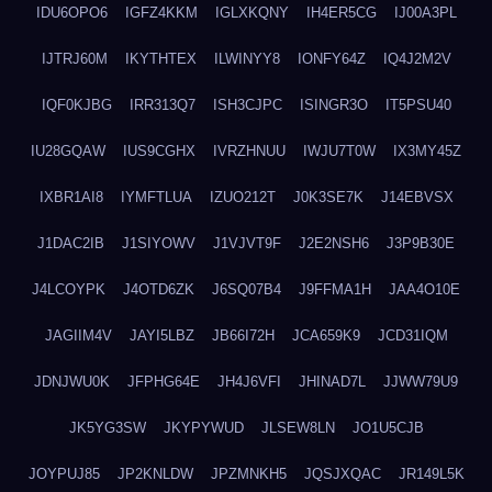
IDU6OPO6
IGFZ4KKM
IGLXKQNY
IH4ER5CG
IJ00A3PL
IJTRJ60M
IKYTHTEX
ILWINYY8
IONFY64Z
IQ4J2M2V
IQF0KJBG
IRR313Q7
ISH3CJPC
ISINGR3O
IT5PSU40
IU28GQAW
IUS9CGHX
IVRZHNUU
IWJU7T0W
IX3MY45Z
IXBR1AI8
IYMFTLUA
IZUO212T
J0K3SE7K
J14EBVSX
J1DAC2IB
J1SIYOWV
J1VJVT9F
J2E2NSH6
J3P9B30E
J4LCOYPK
J4OTD6ZK
J6SQ07B4
J9FFMA1H
JAA4O10E
JAGIIM4V
JAYI5LBZ
JB66I72H
JCA659K9
JCD31IQM
JDNJWU0K
JFPHG64E
JH4J6VFI
JHINAD7L
JJWW79U9
JK5YG3SW
JKYPYWUD
JLSEW8LN
JO1U5CJB
JOYPUJ85
JP2KNLDW
JPZMNKH5
JQSJXQAC
JR149L5K