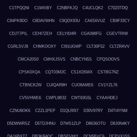
C1TPQQNI
C1WIIIBY
C2NBFKJQ
C4UCLQK2
C70Z0TDQ
C84PK9DO
C8DAVWHN
C9QDX93U
CA6S6VUZ
CB9F33CY
CDJT7PIL
CEHI7ZEH
CELY834R
CGA098FG
CGEVTRIW
CGRLSVJ8
CHMKOOXY
CI91UGWP
CLT30F52
CLTZRAVV
CMCA20S0
CMHXJSVS
CNBCYN5S
CPQSOOVS
CPSK0XQA
CQT03M2C
CS1XD5WX
CSTBG7NZ
CTBNCK2W
CUIQAR9H
CUO8AME6
CV1YZL76
CV5VHWE6
CWPL9B32
CWT93G5L
CYAAHDEJ
CZNU9OK6
CZZL1PEP
D1QLR0I7
D30V97RY
D4TI4YNM
D5DWWRSZ
D5TDJHNU
D7WS1ZLP
D8636OTU
D8J0N4KY
DA16BXT7
DB3KR4OC
DBSEVHIY
DCN5BVC6
DCPVX15S