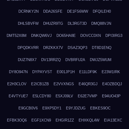
DCRNKY2N
DDA26SFE
DE1FS6WW
DFQILEH0
DHLSBVFW
DHUZR9TG
DL3RGT3D
DMQ88VJN
DMT52X8M
DNKQW6VJ
DO65HA8E
DOVCC0XN
DPI3IRG3
DPQDKVRR
DRZKKX7V
DSAZ3QP3
DT8D1ENQ
DUZ7N8X7
DV13RRZQ
DVBRFU2A
DWJZ5WUM
DY8O947N
DYPAYVST
E001JP1H
E11LDF9K
E23W1IRK
E2H3CLOV
E2ICB1ZB
E2VVXNGS
E46QR3GJ
E4OZBDQJ
E4VTYUE7
E5LCDY80
E5XJ09LV
E62E7VMP
E94UO43P
E9GCB0V6
E9XP5DY1
E9YJDZUG
EBKES9OC
EFBK3OQ6
EGF1XCN9
EHGIR1ZZ
EHXKQL4W
EIA13EXC