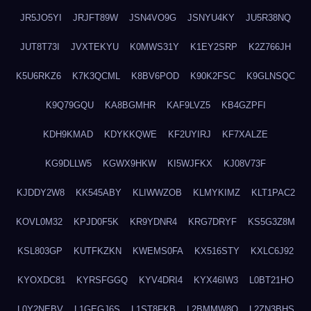
JR5JO5YI
JRJFT89W
JSN4VO9G
JSNYU4KY
JU5R38NQ
JUT8T73I
JVXTEKYU
K0MWS31Y
K1EY2SRP
K2Z766JH
K5U6RKZ6
K7K3QCML
K8BV6POD
K90K2FSC
K9GLNSQC
K9Q79GQU
KA8BGMHR
KAF9LVZ5
KB4GZPFI
KDH9KMAD
KDYKKQWE
KF2UYIRJ
KF7XALZE
KG9DLLW5
KGWX9HKW
KI5WJFKX
KJ08V73F
KJDDY2W8
KK545ABY
KLIWWZOB
KLMYKIMZ
KLT1PAC2
KOVL0M32
KPJD0F5K
KR9YDNR4
KRG7DRYF
KS5G3Z8M
KSL803GP
KUTFKZKN
KWEMS0FA
KX516STY
KXLC6J92
KYOXDC81
KYRSFGGQ
KYV4DRI4
KYX46IW3
L0BT21HO
L0Y2NEBV
L1GEGJ6S
L1ST8FKB
L2BMMW8Q
L2ZN3BHS