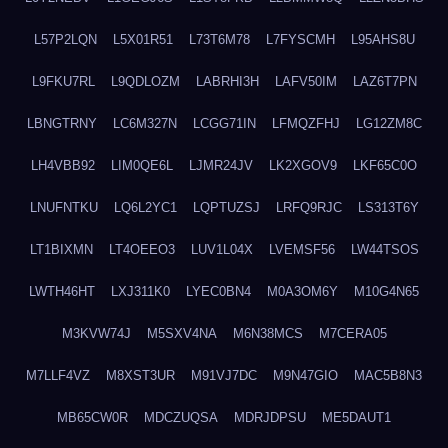
L57P2LQN
L5X01R51
L73T6M78
L7FYSCMH
L95AHS8U
L9FKU7RL
L9QDLOZM
LABRHI3H
LAFV50IM
LAZ6T7PN
LBNGTRNY
LC6M327N
LCGG71IN
LFMQZFHJ
LG12ZM8C
LH4VBB92
LIM0QE6L
LJMR24JV
LK2XGOV9
LKF65C0O
LNUFNTKU
LQ6L2YC1
LQPTUZSJ
LRFQ9RJC
LS313T6Y
LT1BIXMN
LT4OEEO3
LUV1L04X
LVEMSF56
LW44TSOS
LWTH46HT
LXJ311K0
LYEC0BN4
M0A3OM6Y
M10G4N65
M3KVW74J
M5SXV4NA
M6N38MCS
M7CERA05
M7LLF4VZ
M8XST3UR
M91VJ7DC
M9N47GIO
MAC5B8N3
MB65CW0R
MDCZUQSA
MDRJDPSU
ME5DAUT1