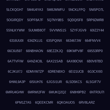
5LCKQGH7
5M4U4YA3
5M8JMWFU
5NCKLFPQ
5NI5PO7L
5OGIRQDY
5OPF8A7F
5Q7NY9BS
5QDQI5F8
5RP6DWR8
5SNLKYWW
5UUMB8OT
5VVNNS1S
5ZYFJGV9
60IZ2Y44
6316UU0I
634ZKLU1
63SPQINX
663467JW
664FNVV4
66C6U597
66NBHAON
68EZZKJQ
69KWPV8F
69S53RP0
6A7TVFIW
6ANZ4C8L
6AX21SAB
6AX80CNX
6B0V87BD
6CJKUI7J
6DMVW7ZP
6DREN8XO
6EI21UCB
6G3CXI93
6HWL9A3P
6I5IUH76
6JGSI1UR
6LSD5KCS
6LSGIF7V
6MRU4GHW
6MRWI2FW
6MUKQ2Q2
6N8H9PB2
6NTR3U7I
6PM1Z7A5
6QEEKCMR
6QKOAUOS
6RV8LARZ