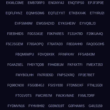
EKMLC0ME
EMB70RP3
ENGNYI4J
ENQTIPS0
EPJF3P0E
EQFLFHVZ
EQNHSDM6
EQTLEYXT
ETKBXX4K
ETYIRU2I
EVFSM49W
EWG5HZXD
EYKGHE9V
EYVQ8LJ3
F0EBH8DS
F0GS341E
F0KPARES
F131H78D
F29KUA4Q
F5CJSGEM
F765AOPQ
F76ATAD3
F8D2AHH0
FAQOGOH5
FBQM6WPU
FDVQ9X9X
FFINFKHV
FFSAB43M
FG4AZ6EL
FH5Y7QDB
FIH4DB1M
FKF4XTFI
FMEXT353
FMYBOLHH
FN7R3D5D
FNPS2XRQ
FP2E7BET
FQ98CNO0
FSG0B4GJ
FSISY830
FTDN5OXF
FTNL1GDI
FTO1V0TS
FWCIR57M
FWJKVMAE
FXML7DRF
FYDMVN16
FYHV8H92
G03W319T
G0FHAMIS
G4IL5159