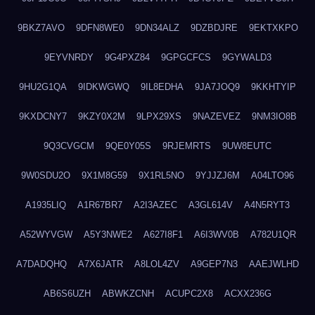
9BKZ7AVO
9DFN8WE0
9DN34ALZ
9DZBDJRE
9EKTXKPO
9EYVNRDY
9G4PXZ84
9GPGCFCS
9GYWALD3
9HU2G1QA
9IDKWGWQ
9IL8EDHA
9JA7JOQ9
9KKHTYIP
9KXDCNY7
9KZY0X2M
9LPX29XS
9NAZEVEZ
9NM3IO8B
9Q3CVGCM
9QE0Y05S
9RJEMRTS
9UW8EUTC
9W0SDU2O
9X1M8G59
9X1RL5NO
9YJJZJ6M
A04LTO96
A1935LIQ
A1R67BR7
A2I3AZEC
A3GL614V
A4N5RYT3
A52WYVGW
A5Y3NWE2
A627I8F1
A6I3WV0B
A782U1QR
A7DADQHQ
A7X6JATR
A8LOL4ZV
A9GEP7N3
AAEJWLHD
AB6S6UZH
ABWKZCNH
ACUPC2X8
ACXX236G