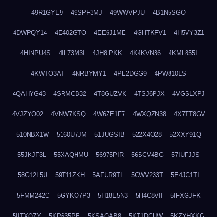
49R1GYE9
49SPF3MJ
49WWVPJU
4B1N5SGO
4DWPQY14
4E402GTO
4EE6J1ME
4GHTKFV1
4H5VY3Z1
4HINPU4S
4IL73M3I
4JH8IPKK
4K4KVN36
4KML855I
4KWTO3AT
4NRBYMY1
4PE2DGG9
4PW810LS
4QAHYG43
4SRMCB32
4T8GUZVK
4TSJ6PJX
4VGSLXPJ
4VJZYO02
4VNW7KSQ
4W6ZE1F7
4WXQZN38
4X7TT8GV
510NBX1W
5160U7JM
51JUGSIB
522X4O28
52XXY91Q
55JKJF3L
55XAQHMU
56975PIR
56SCV4BG
57IUFJJS
58G12L5U
59T11ZKH
5AFUR9TL
5CWV233T
5E4JC1TI
5FMM242C
5GYKO7P3
5H18E5N3
5H4C8VII
5IFXGJFK
5IITXOZY
5KP635PE
5KSAQAB8
5KT1DCUW
5KZYHXKG