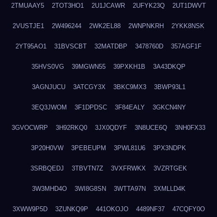
2TMUAAY5
2TOT3HO1
2U1JCAWR
2UFYK23Q
2UT1DWVT
2VUSTJE1
2W496244
2WK2EL88
2WNPNKRH
2YKK8NSK
2YT95AO1
31BVSCBT
32MATDBP
3478760D
357AGF1F
35HVS0VG
39MGWN55
39PXKH1B
3A43DKQP
3AGNJUCU
3ATCGY3X
3BKC9MX3
3BWP93L1
3EQ3JWOM
3F1DPDSC
3F84EALY
3GKCN4NY
3GVOCWRP
3H92RKQ0
3JX0QDYF
3N8UCE6Q
3NH0FX33
3P20H0VW
3PEBEUPM
3PWL81U6
3PX3NDPK
3SRBQEDJ
3TBVTN7Z
3VXFRWKX
3VZRTGEK
3W3MHD4O
3WI8G8SN
3WTTA97N
3XMLLD4K
3XWW9P5D
3ZUNKQ9P
441OKOJO
4489NF37
47CQFY0O