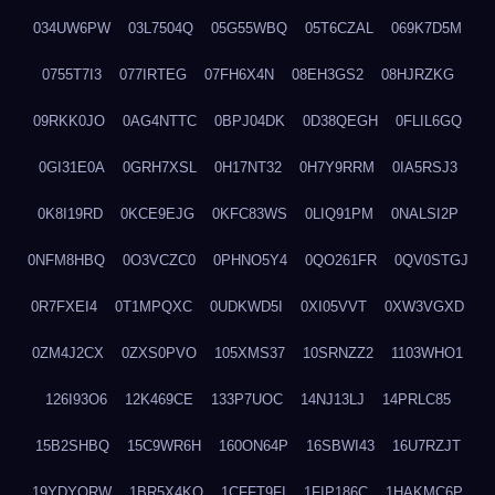
034UW6PW
03L7504Q
05G55WBQ
05T6CZAL
069K7D5M
0755T7I3
077IRTEG
07FH6X4N
08EH3GS2
08HJRZKG
09RKK0JO
0AG4NTTC
0BPJ04DK
0D38QEGH
0FLIL6GQ
0GI31E0A
0GRH7XSL
0H17NT32
0H7Y9RRM
0IA5RSJ3
0K8I19RD
0KCE9EJG
0KFC83WS
0LIQ91PM
0NALSI2P
0NFM8HBQ
0O3VCZC0
0PHNO5Y4
0QO261FR
0QV0STGJ
0R7FXEI4
0T1MPQXC
0UDKWD5I
0XI05VVT
0XW3VGXD
0ZM4J2CX
0ZXS0PVO
105XMS37
10SRNZZ2
1103WHO1
126I93O6
12K469CE
133P7UOC
14NJ13LJ
14PRLC85
15B2SHBQ
15C9WR6H
160ON64P
16SBWI43
16U7RZJT
19YDYQRW
1BR5X4KO
1CFFT9FI
1FIP186C
1HAKMC6P