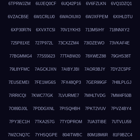
6TPRWJZM
6UJEQ0CF
6UQ42P16
6V6FZLKN
6VQ1DZQ1
6VZACB5E
6W1CRLU0
6WAOIUX0
6WJXFPEM
6XIHLDTU
6XP30R7N
6XVXTC5I
70V1YKH3
713M5IHY
718NNXY2
725P81XE
727P972L
73CXZZM4
73IDZEWO
73VKAF4E
77BGMMG4
77S55623
77TABW20
78XWEZ88
79GHS38T
79L8YFMC
7AGCKJXN
7AIBYJBI
7AOR3BJY
7DYZC5PF
7EUSEMEI
7FE1WG6S
7FX48QP3
7GER99GF
7H8LPLGJ
7IRRICQI
7KWC77GK
7LVURME7
7MHLTVDG
7MM4F50B
7O89DJ0L
7PDDGXNL
7PISQHBH
7PKT2VUV
7PVZ4BY4
7PY3EC1H
7TKA257G
7TYDPROM
7UA3TIBE
7UTVLU59
7WZCNQ7C
7YHSQGPE
804ITWBC
80M18M6R
81F9BZC4