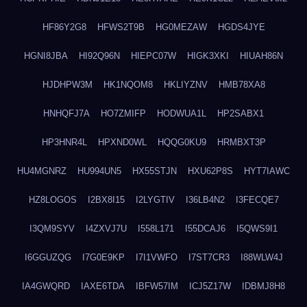
HF86Y2G8
HFWS2T9B
HG0MEZAW
HGDS4JYE
HGNI8JBA
HI92Q96N
HIEPC07W
HIGK3XKI
HIUAH86N
HJDHPW3M
HK1NQOM8
HKLIYZNV
HMB78XA8
HNHQFJ7A
HO7ZMIFP
HODWUA1L
HP2SABX1
HP3HNR4L
HPXND0WL
HQQG0KU9
HRMBXT3P
HU4MGNRZ
HU994UN5
HX55STJN
HXU62P8S
HYT7IAWC
HZ8LOGOS
I2BX8I15
I2LYGTIV
I36LB4N2
I3FECQE7
I3QM9SYV
I4ZXVJ7U
I558L171
I55DCAJ6
I5QWS9I1
I6GGUZQG
I7G0E9KP
I7I1VWFO
I7ST7CR3
I88WLW4J
IA4GWQRD
IAXE6TDA
IBFW57IM
ICJ5Z17W
IDBMJ8H8