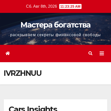
Перейти
Сб. Авг 8th, 2026
11:23:26 AM
к
содержанию
Мастера богатства
раскрываем секреты финансовой свободы
IVRZHNUU
Cars Insights