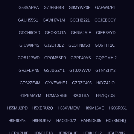
G58SAPPA
G7JFBHBR
G9MYWZ0F
GAFW87RL
GAUH55S1
GAWH7V1M
GCCHB221
GCJEBCGY
GDCH6CAD
GEOKGJTA
GHRMJAIE
GIEB3AYD
GIUW9P4S
GJ2QT3B2
GLOHNMS3
GO6TTT2C
GOB12PWD
GPOM5SP9
GPPF40AS
GQPGMHI2
GRZFEPN5
GSJBGZY1
GT3JXWVU
GTN4ZHY2
GTS2ZE4M
GXVEWHEJ
GZRZC405
H0YZ42IO
H1PBMAYM
H2MASRBB
H2OITBAT
H4ZIQ7DS
H55MU2PD
H5XERU2Q
H63XVMEW
H89M16VE
H906R061
H9E6DY5L
H9R8JKFZ
HACGF072
HAHNDK85
HC7B50HQ
HCPKPHIE
HDNJ1E18
HE8RTAHE
HE9K1CL2
HEAEV8I2