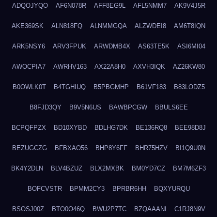
ADQOJYQO
AF6N078R
AFF8EG9L
AFL5NMM7
AK9V4J5R
AKE369SK
ALN818FQ
ALNMMGQA
ALZWDEI8
AM6T8IQN
ARK5NSY6
ARV3FPUK
ARWDMB4X
AS63TE5K
ASI6MI04
AWOCPIA7
AWRHV163
AX22A8H0
AXVH3IQK
AZ26KW80
B0OWLK0T
B4TGHIUQ
B5PBGMHP
B61VF183
B83LODZ5
B8FJD3QY
B9V5N6US
BAWBPCGW
BBULS6EE
BCPQFPZX
BD10XYBD
BDLHG7DK
BE136RQ8
BEE98D8J
BEZUGCZG
BFBXAO56
BHP8Y6FF
BHR75HZV
BI1Q9U0N
BK4Y2DLN
BLV4BZUZ
BLX2MXBK
BM0YD7CZ
BM7M6ZF3
BOFCVSTR
BPMM2CY3
BPRBR6HH
BQXYURQU
BSOSJ00Z
BTO0O46Q
BWU2P7TC
BZQAAANI
C1RJ8N9V