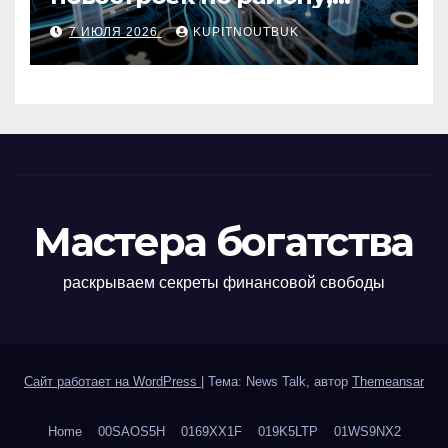
метро, площади и сроку
7 ИЮЛЯ 2026
KUPITNOUTBUK
сдачи
Мастера богатства
раскрываем секреты финансовой свободы
Сайт работает на WordPress
|
Тема: News Talk, автор
Themeansar
Home
00SAOS5H
0169XX1F
019K5LTP
01WS9NX2