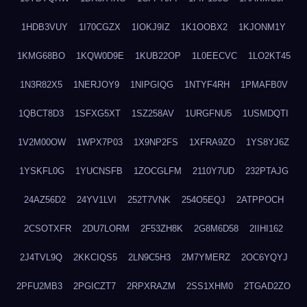
1HDB3VUY
1I70CGZX
1IOKJ9IZ
1K1OOBX2
1KJONM1Y
1KMG68BO
1KQW0D9E
1KUB22OP
1L0EECVC
1LO2KT45
1N3R82X5
1NERJOY9
1NIPGIQG
1NTYF4RH
1PMAFB0V
1QBCT8D3
1SFXG5XT
1SZ258AV
1URGFNU5
1USMDQTI
1V2M00OW
1WPX7P03
1X9NP2FS
1XFRA9ZO
1YS8YJ6Z
1YSKFL0G
1YUCNSFB
1ZOCGLFM
2110Y7UD
232PTAJG
24AZ56D2
24YV1LVI
252T7VNK
254O5EQJ
2ATPPOCH
2CSOTXFR
2DU7LORM
2F53ZH8K
2G8M6D58
2IIHI162
2J4TVL9Q
2KKCIQS5
2LN9C5H3
2M7YMERZ
2OC6YQYJ
2PFU2MB3
2PGICZT7
2RPXRAZM
2SS1XHM0
2TGAD2ZO