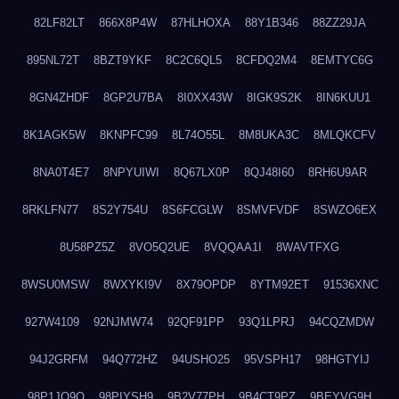
82LF82LT
866X8P4W
87HLHOXA
88Y1B346
88ZZ29JA
895NL72T
8BZT9YKF
8C2C6QL5
8CFDQ2M4
8EMTYC6G
8GN4ZHDF
8GP2U7BA
8I0XX43W
8IGK9S2K
8IN6KUU1
8K1AGK5W
8KNPFC99
8L74O55L
8M8UKA3C
8MLQKCFV
8NA0T4E7
8NPYUIWI
8Q67LX0P
8QJ48I60
8RH6U9AR
8RKLFN77
8S2Y754U
8S6FCGLW
8SMVFVDF
8SWZO6EX
8U58PZ5Z
8VO5Q2UE
8VQQAA1I
8WAVTFXG
8WSU0MSW
8WXYKI9V
8X79OPDP
8YTM92ET
91536XNC
927W4109
92NJMW74
92QF91PP
93Q1LPRJ
94CQZMDW
94J2GRFM
94Q772HZ
94USHO25
95VSPH17
98HGTYIJ
98P1JO9O
98PIYSH9
9B2V77PH
9B4CT9PZ
9BEYVG9H