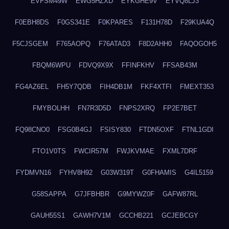
EVFSM49W
EWG5HZXD
EYKGHE9V
EYVQ8LJ3
F0EBH8DS
F0GS341E
F0KPARES
F131H78D
F29KUA4Q
F5CJSGEM
F765AOPQ
F76ATAD3
F8D2AHH0
FAQOGOH5
FBQM6WPU
FDVQ9X9X
FFINFKHV
FFSAB43M
FG4AZ6EL
FH5Y7QDB
FIH4DB1M
FKF4XTFI
FMEXT353
FMYBOLHH
FN7R3D5D
FNPS2XRQ
FP2E7BET
FQ98CNO0
FSG0B4GJ
FSISY830
FTDN5OXF
FTNL1GDI
FTO1V0TS
FWCIR57M
FWJKVMAE
FXML7DRF
FYDMVN16
FYHV8H92
G03W319T
G0FHAMIS
G4IL5159
G58SAPPA
G7JFBHBR
G9MYWZ0F
GAFW87RL
GAUH55S1
GAWH7V1M
GCCHB221
GCJEBCGY