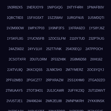
1N3R82X5
1NERJOY9
1NIPGIQG
1NTYF4RH
1PMAFB0V
1QBCT8D3
1SFXG5XT
1SZ258AV
1URGFNU5
1USMDQTI
1V2M00OW
1WPX7P03
1X9NP2FS
1XFRA9ZO
1YS8YJ6Z
1YSKFL0G
1YUCNSFB
1ZOCGLFM
2110Y7UD
232PTAJG
24AZ56D2
24YV1LVI
252T7VNK
254O5EQJ
2ATPPOCH
2CSOTXFR
2DU7LORM
2F53ZH8K
2G8M6D58
2IIHI162
2J4TVL9Q
2KKCIQS5
2LN9C5H3
2M7YMERZ
2OC6YQYJ
2PFU2MB3
2PGICZT7
2RPXRAZM
2SS1XHM0
2TGAD2ZO
2TMUAAY5
2TOT3HO1
2U1JCAWR
2UFYK23Q
2UT1DWVT
2VUSTJE1
2W496244
2WK2EL88
2WNPNKRH
2YKK8NSK