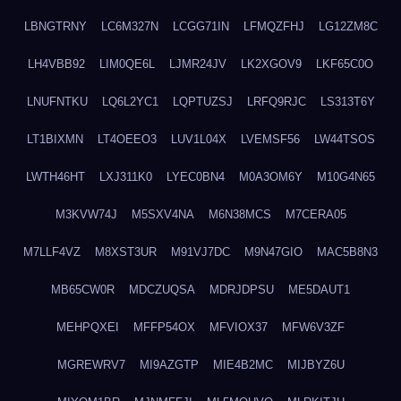
LBNGTRNY
LC6M327N
LCGG71IN
LFMQZFHJ
LG12ZM8C
LH4VBB92
LIM0QE6L
LJMR24JV
LK2XGOV9
LKF65C0O
LNUFNTKU
LQ6L2YC1
LQPTUZSJ
LRFQ9RJC
LS313T6Y
LT1BIXMN
LT4OEEO3
LUV1L04X
LVEMSF56
LW44TSOS
LWTH46HT
LXJ311K0
LYEC0BN4
M0A3OM6Y
M10G4N65
M3KVW74J
M5SXV4NA
M6N38MCS
M7CERA05
M7LLF4VZ
M8XST3UR
M91VJ7DC
M9N47GIO
MAC5B8N3
MB65CW0R
MDCZUQSA
MDRJDPSU
ME5DAUT1
MEHPQXEI
MFFP54OX
MFVIOX37
MFW6V3ZF
MGREWRV7
MI9AZGTP
MIE4B2MC
MIJBYZ6U