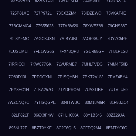
6XP30R7N
6XVXTC5I
70V1YKH3
713M5IHY
718NNXY2
725P81XE
727P972L
73CXZZM4
73IDZEWO
73VKAF4E
77BGMMG4
77S55623
77TABW20
78XWEZ88
79GHS38T
79L8YFMC
7AGCKJXN
7AIBYJBI
7AOR3BJY
7DYZC5PF
7EUSEMEI
7FE1WG6S
7FX48QP3
7GER99GF
7H8LPLGJ
7IRRICQI
7KWC77GK
7LVURME7
7MHLTVDG
7MM4F50B
7O89DJ0L
7PDDGXNL
7PISQHBH
7PKT2VUV
7PVZ4BY4
7PY3EC1H
7TKA257G
7TYDPROM
7UA3TIBE
7UTVLU59
7WZCNQ7C
7YHSQGPE
804ITWBC
80M18M6R
81F9BZC4
82LF82LT
866X8P4W
87HLHOXA
88Y1B346
88ZZ29JA
895NL72T
8BZT9YKF
8C2C6QL5
8CFDQ2M4
8EMTYC6G