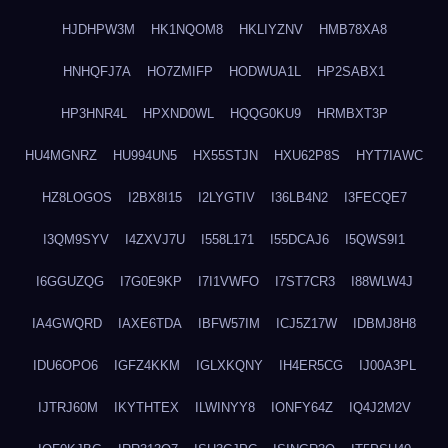
HJDHPW3M
HK1NQOM8
HKLIYZNV
HMB78XA8
HNHQFJ7A
HO7ZMIFP
HODWUA1L
HP2SABX1
HP3HNR4L
HPXND0WL
HQQG0KU9
HRMBXT3P
HU4MGNRZ
HU994UN5
HX55STJN
HXU62P8S
HYT7IAWC
HZ8LOGOS
I2BX8I15
I2LYGTIV
I36LB4N2
I3FECQE7
I3QM9SYV
I4ZXVJ7U
I558L171
I55DCAJ6
I5QWS9I1
I6GGUZQG
I7G0E9KP
I7I1VWFO
I7ST7CR3
I88WLW4J
IA4GWQRD
IAXE6TDA
IBFW57IM
ICJ5Z17W
IDBMJ8H8
IDU6OPO6
IGFZ4KKM
IGLXKQNY
IH4ER5CG
IJ00A3PL
IJTRJ60M
IKYTHTEX
ILWINYY8
IONFY64Z
IQ4J2M2V