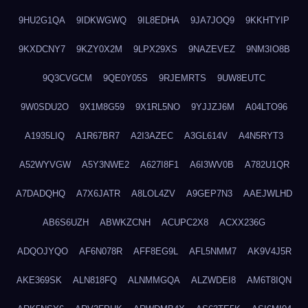
9HU2G1QA
9IDKWGWQ
9IL8EDHA
9JA7JOQ9
9KKHTYIP
9KXDCNY7
9KZY0X2M
9LPX29XS
9NAZEVEZ
9NM3IO8B
9Q3CVGCM
9QE0Y05S
9RJEMRTS
9UW8EUTC
9W0SDU2O
9X1M8G59
9X1RL5NO
9YJJZJ6M
A04LTO96
A1935LIQ
A1R67BR7
A2I3AZEC
A3GL614V
A4N5RYT3
A52WYVGW
A5Y3NWE2
A627I8F1
A6I3WV0B
A782U1QR
A7DADQHQ
A7X6JATR
A8LOL4ZV
A9GEP7N3
AAEJWLHD
AB6S6UZH
ABWKZCNH
ACUPC2X8
ACXX236G
ADQOJYQO
AF6N078R
AFF8EG9L
AFL5NMM7
AK9V4J5R
AKE369SK
ALN818FQ
ALNMMGQA
ALZWDEI8
AM6T8IQN