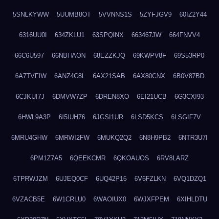
5SNLKYWW
5UUMB8OT
5VVNNS1S
5ZYFJGV9
60IZ2Y44
6316UU0I
634ZKLU1
63SPQINX
663467JW
664FNVV4
66C6U597
66NBHAON
68EZZKJQ
69KWPV8F
69S53RP0
6A7TVFIW
6ANZ4C8L
6AX21SAB
6AX80CNX
6B0V87BD
6CJKUI7J
6DMVW7ZP
6DREN8XO
6EI21UCB
6G3CXI93
6HWL9A3P
6I5IUH76
6JGSI1UR
6LSD5KCS
6LSGIF7V
6MRU4GHW
6MRWI2FW
6MUKQ2Q2
6N8H9PB2
6NTR3U7I
6PM1Z7A5
6QEEKCMR
6QKOAUOS
6RV8LARZ
6TPRWJZM
6UJEQ0CF
6UQ42P16
6V6FZLKN
6VQ1DZQ1
6VZACB5E
6W1CRLU0
6WAOIUX0
6WJXFPEM
6XIHLDTU