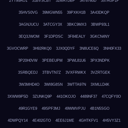
2YT95AO1
31BVSCBT
32MATDBP
3478760D
357AGF1F
35HVS0VG
39MGWN55
39PXKH1B
3A43DKQP
3AGNJUCU
3ATCGY3X
3BKC9MX3
3BWP93L1
3EQ3JWOM
3F1DPDSC
3F84EALY
3GKCN4NY
3GVOCWRP
3H92RKQ0
3JX0QDYF
3N8UCE6Q
3NH0FX33
3P20H0VW
3PEBEUPM
3PWL81U6
3PX3NDPK
3SRBQEDJ
3TBVTN7Z
3VXFRWKX
3VZRTGEK
3W3MHD4O
3WI8G8SN
3WTTA97N
3XMLLD4K
3XWW9P5D
3ZUNKQ9P
441OKOJO
4489NF37
47CQFY0O
49R1GYE9
49SPF3MJ
49WWVPJU
4B1N5SGO
4DWPQY14
4E402GTO
4EE6J1ME
4GHTKFV1
4H5VY3Z1