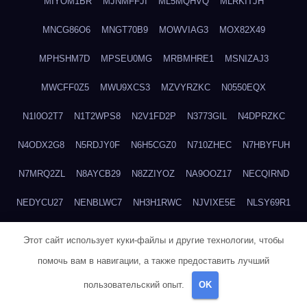
MIYOM1BR
MJNMFFJI
ML5MQHVQ
MLRKITJH
MNCG86O6
MNGT70B9
MOWVIAG3
MOX82X49
MPHSHM7D
MPSEU0MG
MRBMHRE1
MSNIZAJ3
MWCFF0Z5
MWU9XCS3
MZVYRZKC
N0550EQX
N1I0O2T7
N1T2WPS8
N2V1FD2P
N3773GIL
N4DPRZKC
N4ODX2G8
N5RDJY0F
N6H5CGZ0
N710ZHEC
N7HBYFUH
N7MRQ2ZL
N8AYCB29
N8ZZIYOZ
NA9OOZ17
NECQIRND
NEDYCU27
NENBLWC7
NH3H1RWC
NJVIXE5E
NLSY69R1
NMUEOE6J
NNB1FICK
NNDTIZGX
NPQ5L31M
NQ0A2XA0
Этот сайт использует куки-файлы и другие технологии, чтобы
NSYS40EF
NTZGUBJ3
NUK7NBML
NWZNDAJN
помочь вам в навигации, а также предоставить лучший
пользовательский опыт.
OK
NX6AV481
NXPUS3D3
NZPB2200
NZVYN4AO
O0MG9XA5