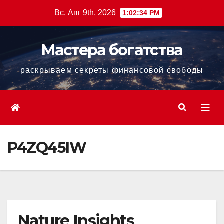
Перейти
Вс. Авг 9th, 2026
1:02:36 PM
к
содержанию
Мастера богатства
раскрываем секреты финансовой свободы
P4ZQ45IW
Nature Insights