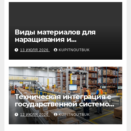
Виды материалов для
наращивания и
моделирования ногтей
13 ИЮЛЯ 2026
KUPITNOUTBUK
Техническая интеграция с
государственной системой
«Честный знак
12 ИЮЛЯ 2026
KUPITNOUTBUK