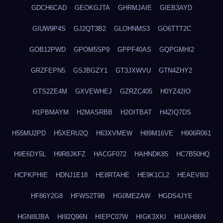
GDCH6CAD
GEOKGJTA
GHRMJAIE
GIEB3AYD
GIUW9P4S
GJ2QT3B2
GLOHNMS3
GO6TTT2C
GOB12PWD
GPOM5SP9
GPPF40AS
GQPGMHI2
GRZFEPN5
GSJBGZY1
GT3JXWVU
GTN4ZHY2
GTS2ZE4M
GXVEWHEJ
GZRZC405
H0YZ42IO
H1PBMAYM
H2MASRBB
H2OITBAT
H4ZIQ7DS
H55MU2PD
H5XERU2Q
H63XVMEW
H89M16VE
H906R061
H9E6DY5L
H9R8JKFZ
HACGF072
HAHNDK85
HC7B50HQ
HCPKPHIE
HDNJ1E18
HE8RTAHE
HE9K1CL2
HEAEV8I2
HF86Y2G8
HFWS2T9B
HG0MEZAW
HGDS4JYE
HGNI8JBA
HI92Q96N
HIEPC07W
HIGK3XKI
HIUAH86N