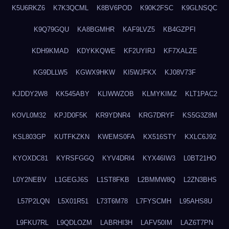
K5U6RKZ6
K7K3QCML
K8BV6POD
K90K2FSC
K9GLNSQC
K9Q79GQU
KA8BGMHR
KAF9LVZ5
KB4GZPFI
KDH9KMAD
KDYKKQWE
KF2UYIRJ
KF7XALZE
KG9DLLW5
KGWX9HKW
KI5WJFKX
KJ08V73F
KJDDY2W8
KK545ABY
KLIWWZOB
KLMYKIMZ
KLT1PAC2
KOVL0M32
KPJD0F5K
KR9YDNR4
KRG7DRYF
KS5G3Z8M
KSL803GP
KUTFKZKN
KWEMS0FA
KX516STY
KXLC6J92
KYOXDC81
KYRSFGGQ
KYV4DRI4
KYX46IW3
L0BT21HO
L0Y2NEBV
L1GEGJ6S
L1ST8FKB
L2BMMW8Q
L2ZN3BHS
L57P2LQN
L5X01R51
L73T6M78
L7FYSCMH
L95AHS8U
L9FKU7RL
L9QDLOZM
LABRHI3H
LAFV50IM
LAZ6T7PN