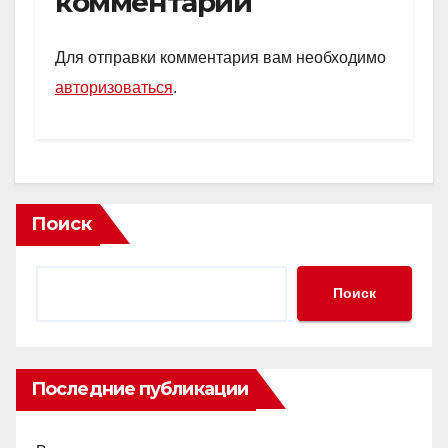
комментарий
A
kl
a
в
p
a
m
и
Для отправки комментария вам необходимо
p
ss
ть
авторизоваться
.
ni
ki
Поиск
Поиск
Последние публикации