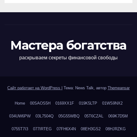
Мастера богатства
раскрываем секреты финансовой свободы
Сайт работает на WordPress
|
Тема: News Talk, автор
Themeansar
Home
00SAOS5H
0169XX1F
019K5LTP
01WS9NX2
034UW6PW
03L7504Q
05G55WBQ
05T6CZAL
069K7D5M
0755T7I3
077IRTEG
07FH6X4N
08EH3GS2
08HJRZKG