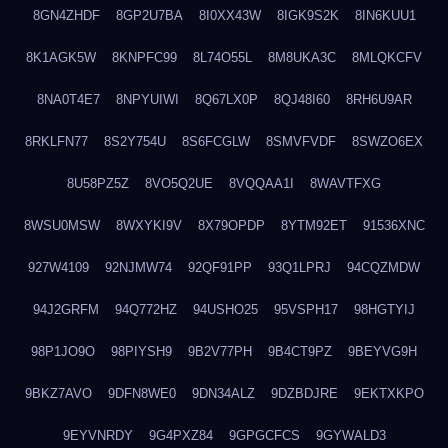
8GN4ZHDF
8GP2U7BA
8I0XX43W
8IGK9S2K
8IN6KUU1
8K1AGK5W
8KNPFC99
8L74O55L
8M8UKA3C
8MLQKCFV
8NA0T4E7
8NPYUIWI
8Q67LX0P
8QJ48I60
8RH6U9AR
8RKLFN77
8S2Y754U
8S6FCGLW
8SMVFVDF
8SWZO6EX
8U58PZ5Z
8VO5Q2UE
8VQQAA1I
8WAVTFXG
8WSU0MSW
8WXYKI9V
8X79OPDP
8YTM92ET
91536XNC
927W4109
92NJMW74
92QF91PP
93Q1LPRJ
94CQZMDW
94J2GRFM
94Q772HZ
94USHO25
95VSPH17
98HGTYIJ
98P1JO9O
98PIYSH9
9B2V77PH
9B4CT9PZ
9BEYVG9H
9BKZ7AVO
9DFN8WE0
9DN34ALZ
9DZBDJRE
9EKTXKPO
9EYVNRDY
9G4PXZ84
9GPGCFCS
9GYWALD3