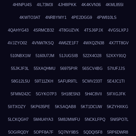
4HINPU4S
4IL73M3I
4JH8IPKK
4K4KVN36
4KML855I
4KWTO3AT
4NRBYMY1
4PE2DGG9
4PW810LS
4QAHYG43
4SRMCB32
4T8GUZVK
4TSJ6PJX
4VGSLXPJ
4VJZYO02
4VNW7KSQ
4W6ZE1F7
4WXQZN38
4X7TT8GV
510NBX1W
5160U7JM
51JUGSIB
522X4O28
52XXY91Q
55JKJF3L
55XAQHMU
56975PIR
56SCV4BG
57IUFJJS
58G12L5U
59T11ZKH
5AFUR9TL
5CWV233T
5E4JC1TI
5FMM242C
5GYKO7P3
5H18E5N3
5H4C8VII
5IFXGJFK
5IITXOZY
5KP635PE
5KSAQAB8
5KT1DCUW
5KZYHXKG
5LCKQGH7
5M4U4YA3
5M8JMWFU
5NCKLFPQ
5NI5PO7L
5OGIRQDY
5OPF8A7F
5Q7NY9BS
5QDQI5F8
5RP6DWR8