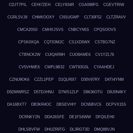
CDJT7PIL
CEHI7ZEH
CELY834R
CGA098FG
CGEVTRIW
CGRLSVJ8
CHMKOOXY
CI91UGWP
CLT30F52
CLTZRAVV
CMCA20S0
CMHXJSVS
CNBCYN5S
CPQSOOVS
CPSK0XQA
CQT03M2C
CS1XD5WX
CSTBG7NZ
CTBNCK2W
CUIQAR9H
CUO8AME6
CV1YZL76
CV5VHWE6
CWPL9B32
CWT93G5L
CYAAHDEJ
CZNU9OK6
CZZL1PEP
D1QLR0I7
D30V97RY
D4TI4YNM
D5DWWRSZ
D5TDJHNU
D7WS1ZLP
D8636OTU
D8J0N4KY
DA16BXT7
DB3KR4OC
DBSEVHIY
DCN5BVC6
DCPVX15S
DCRNKY2N
DDA26SFE
DE1FS6WW
DFQILEH0
DHLSBVFW
DHUZR9TG
DL3RGT3D
DMQ88VJN