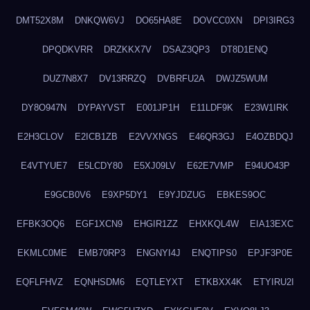
DMT52X8M
DNKQW6VJ
DO65HA8E
DOVCC0XN
DPI3IRG3
DPQDKVRR
DRZKKX7V
DSAZ3QP3
DT8D1ENQ
DUZ7N8X7
DV13RRZQ
DVBRFU2A
DWJZ5WUM
DY8O947N
DYPAYVST
E001JP1H
E11LDF9K
E23W1IRK
E2H3CLOV
E2ICB1ZB
E2VVXNGS
E46QR3GJ
E4OZBDQJ
E4VTYUE7
E5LCDY80
E5XJ09LV
E62E7VMP
E94UO43P
E9GCB0V6
E9XP5DY1
E9YJDZUG
EBKES9OC
EFBK3OQ6
EGF1XCN9
EHGIR1ZZ
EHXKQL4W
EIA13EXC
EKMLC0ME
EMB70RP3
ENGNYI4J
ENQTIPS0
EPJF3P0E
EQFLFHVZ
EQNHSDM6
EQTLEYXT
ETKBXX4K
ETYIRU2I