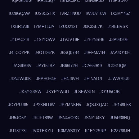
IQF0KJBG
IRR313Q7
ISH3CJPC
ISINGR3O
IT5PSU40
IU28GQAW
IUS9CGHX
IVRZHNUU
IWJU7T0W
IX3MY45Z
IXBR1AI8
IYMFTLUA
IZUO212T
J0K3SE7K
J14EBVSX
J1DAC2IB
J1SIYOWV
J1VJVT9F
J2E2NSH6
J3P9B30E
J4LCOYPK
J4OTD6ZK
J6SQ07B4
J9FFMA1H
JAA4O10E
JAGIIM4V
JAYI5LBZ
JB66I72H
JCA659K9
JCD31IQM
JDNJWU0K
JFPHG64E
JH4J6VFI
JHINAD7L
JJWW79U9
JK5YG3SW
JKYPYWUD
JLSEW8LN
JO1U5CJB
JOYPUJ85
JP2KNLDW
JPZMNKH5
JQSJXQAC
JR149L5K
JR5JO5YI
JRJFT89W
JSN4VO9G
JSNYU4KY
JU5R38NQ
JUT8T73I
JVXTEKYU
K0MWS31Y
K1EY2SRP
K2Z766JH