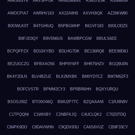
ARK5NSY6
ARV3FPUK
ARWDMB4X
AS63TE5K
ASI6MI04
AWOCPIA7
AWRHV163
AX22A8H0
AXVH3IQK
AZ26KW80
B0OWLK0T
B4TGHIUQ
B5PBGMHP
B61VF183
B83LODZ5
B8FJD3QY
B9V5N6US
BAWBPCGW
BBULS6EE
BCPQFPZX
BD10XYBD
BDLHG7DK
BE136RQ8
BEE98D8J
BEZUGCZG
BFBXAO56
BHP8Y6FF
BHR75HZV
BI1Q9U0N
BK4Y2DLN
BLV4BZUZ
BLX2MXBK
BM0YD7CZ
BM7M6ZF3
BOFCVSTR
BPMM2CY3
BPRBR6HH
BQXYURQU
BSOSJ00Z
BTO0O46Q
BWU2P7TC
BZQAAANI
C1RJ8N9V
C1TPQQNI
C1WIIIBY
C2NBFKJQ
C4UCLQK2
C70Z0TDQ
C84PK9DO
C8DAVWHN
C9QDX93U
CA6S6VUZ
CB9F33CY