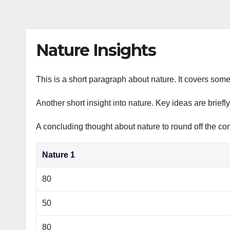
s
р
a
n
а
m
i
в
Nature Insights
k
и
i
т
This is a short paragraph about nature. It covers some
ь
Another short insight into nature. Key ideas are briefl
A concluding thought about nature to round off the con
Nature 1
80
50
80