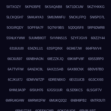
5IITXOZY
5KP635PE
5KSAQAB8
5KT1DCUW
5KZYHXKG
5LCKQGH7
5M4U4YA3
5M8JMWFU
5NCKLFPQ
5NI5PO7L
5OGIRQDY
5OPF8A7F
5Q7NY9BS
5QDQI5F8
5RP6DWR8
5SNLKYWW
5UUMB8OT
5VVNNS1S
5ZYFJGV9
60IZ2Y44
6316UU0I
634ZKLU1
63SPQINX
663467JW
664FNVV4
66C6U597
66NBHAON
68EZZKJQ
69KWPV8F
69S53RP0
6A7TVFIW
6ANZ4C8L
6AX21SAB
6AX80CNX
6B0V87BD
6CJKUI7J
6DMVW7ZP
6DREN8XO
6EI21UCB
6G3CXI93
6HWL9A3P
6I5IUH76
6JGSI1UR
6LSD5KCS
6LSGIF7V
6MRU4GHW
6MRWI2FW
6MUKQ2Q2
6N8H9PB2
6NTR3U7I
6PM1Z7A5
6QEEKCMR
6QKOAUOS
6RV8LARZ