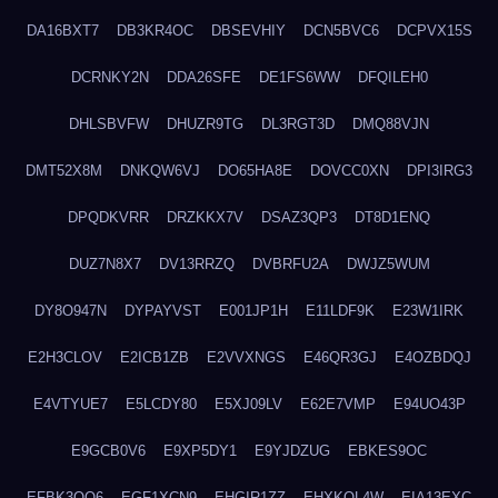
DA16BXT7
DB3KR4OC
DBSEVHIY
DCN5BVC6
DCPVX15S
DCRNKY2N
DDA26SFE
DE1FS6WW
DFQILEH0
DHLSBVFW
DHUZR9TG
DL3RGT3D
DMQ88VJN
DMT52X8M
DNKQW6VJ
DO65HA8E
DOVCC0XN
DPI3IRG3
DPQDKVRR
DRZKKX7V
DSAZ3QP3
DT8D1ENQ
DUZ7N8X7
DV13RRZQ
DVBRFU2A
DWJZ5WUM
DY8O947N
DYPAYVST
E001JP1H
E11LDF9K
E23W1IRK
E2H3CLOV
E2ICB1ZB
E2VVXNGS
E46QR3GJ
E4OZBDQJ
E4VTYUE7
E5LCDY80
E5XJ09LV
E62E7VMP
E94UO43P
E9GCB0V6
E9XP5DY1
E9YJDZUG
EBKES9OC
EFBK3OQ6
EGF1XCN9
EHGIR1ZZ
EHXKQL4W
EIA13EXC