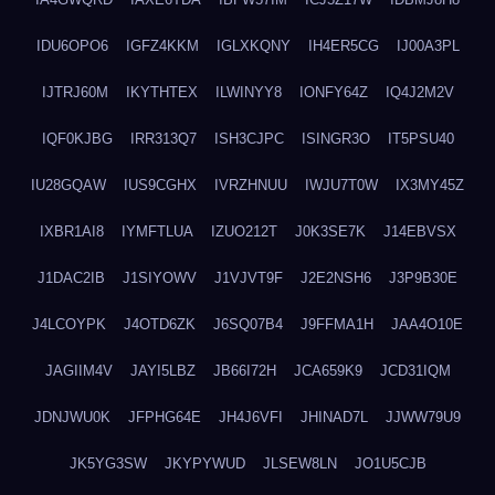
IDU6OPO6
IGFZ4KKM
IGLXKQNY
IH4ER5CG
IJ00A3PL
IJTRJ60M
IKYTHTEX
ILWINYY8
IONFY64Z
IQ4J2M2V
IQF0KJBG
IRR313Q7
ISH3CJPC
ISINGR3O
IT5PSU40
IU28GQAW
IUS9CGHX
IVRZHNUU
IWJU7T0W
IX3MY45Z
IXBR1AI8
IYMFTLUA
IZUO212T
J0K3SE7K
J14EBVSX
J1DAC2IB
J1SIYOWV
J1VJVT9F
J2E2NSH6
J3P9B30E
J4LCOYPK
J4OTD6ZK
J6SQ07B4
J9FFMA1H
JAA4O10E
JAGIIM4V
JAYI5LBZ
JB66I72H
JCA659K9
JCD31IQM
JDNJWU0K
JFPHG64E
JH4J6VFI
JHINAD7L
JJWW79U9
JK5YG3SW
JKYPYWUD
JLSEW8LN
JO1U5CJB