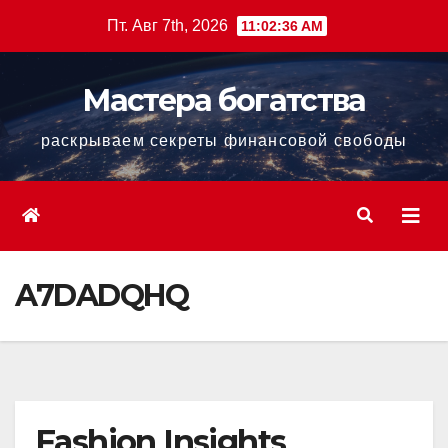
Перейти
Пт. Авг 7th, 2026
11:02:37 AM
к
содержанию
Мастера богатства
раскрываем секреты финансовой свободы
A7DADQHQ
Fashion Insights