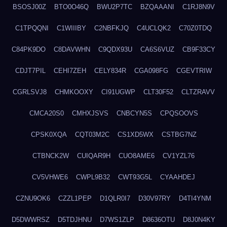
BSOSJ00Z
BTO0O46Q
BWU2P7TC
BZQAAANI
C1RJ8N9V
C1TPQQNI
C1WIIIBY
C2NBFKJQ
C4UCLQK2
C70Z0TDQ
C84PK9DO
C8DAVWHN
C9QDX93U
CA6S6VUZ
CB9F33CY
CDJT7PIL
CEHI7ZEH
CELY834R
CGA098FG
CGEVTRIW
CGRLSVJ8
CHMKOOXY
CI91UGWP
CLT30F52
CLTZRAVV
CMCA20S0
CMHXJSVS
CNBCYN5S
CPQSOOVS
CPSK0XQA
CQT03M2C
CS1XD5WX
CSTBG7NZ
CTBNCK2W
CUIQAR9H
CUO8AME6
CV1YZL76
CV5VHWE6
CWPL9B32
CWT93G5L
CYAAHDEJ
CZNU9OK6
CZZL1PEP
D1QLR0I7
D30V97RY
D4TI4YNM
D5DWWRSZ
D5TDJHNU
D7WS1ZLP
D8636OTU
D8J0N4KY