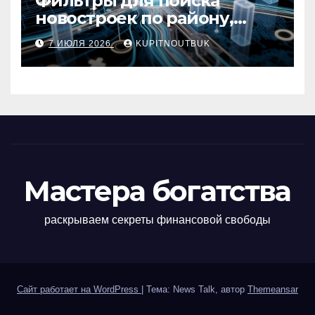
Фильтры для поиска
новостроек по району,
метро, площади и сроку
7 ИЮЛЯ 2026
KUPITNOUTBUK
сдачи
Мастера богатства
раскрываем секреты финансовой свободы
Сайт работает на WordPress
|
Тема: News Talk, автор
Themeansar