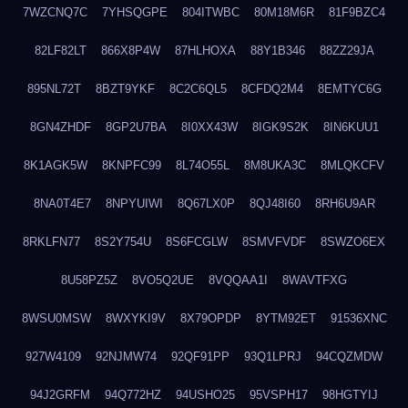
7WZCNQ7C
7YHSQGPE
804ITWBC
80M18M6R
81F9BZC4
82LF82LT
866X8P4W
87HLHOXA
88Y1B346
88ZZ29JA
895NL72T
8BZT9YKF
8C2C6QL5
8CFDQ2M4
8EMTYC6G
8GN4ZHDF
8GP2U7BA
8I0XX43W
8IGK9S2K
8IN6KUU1
8K1AGK5W
8KNPFC99
8L74O55L
8M8UKA3C
8MLQKCFV
8NA0T4E7
8NPYUIWI
8Q67LX0P
8QJ48I60
8RH6U9AR
8RKLFN77
8S2Y754U
8S6FCGLW
8SMVFVDF
8SWZO6EX
8U58PZ5Z
8VO5Q2UE
8VQQAA1I
8WAVTFXG
8WSU0MSW
8WXYKI9V
8X79OPDP
8YTM92ET
91536XNC
927W4109
92NJMW74
92QF91PP
93Q1LPRJ
94CQZMDW
94J2GRFM
94Q772HZ
94USHO25
95VSPH17
98HGTYIJ