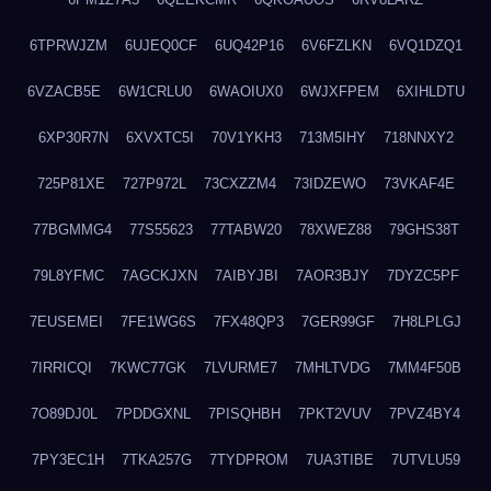
6TPRWJZM
6UJEQ0CF
6UQ42P16
6V6FZLKN
6VQ1DZQ1
6VZACB5E
6W1CRLU0
6WAOIUX0
6WJXFPEM
6XIHLDTU
6XP30R7N
6XVXTC5I
70V1YKH3
713M5IHY
718NNXY2
725P81XE
727P972L
73CXZZM4
73IDZEWO
73VKAF4E
77BGMMG4
77S55623
77TABW20
78XWEZ88
79GHS38T
79L8YFMC
7AGCKJXN
7AIBYJBI
7AOR3BJY
7DYZC5PF
7EUSEMEI
7FE1WG6S
7FX48QP3
7GER99GF
7H8LPLGJ
7IRRICQI
7KWC77GK
7LVURME7
7MHLTVDG
7MM4F50B
7O89DJ0L
7PDDGXNL
7PISQHBH
7PKT2VUV
7PVZ4BY4
7PY3EC1H
7TKA257G
7TYDPROM
7UA3TIBE
7UTVLU59