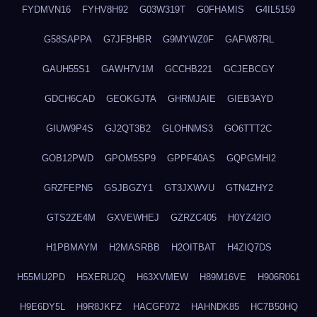
FYDMVN16
FYHV8H92
G03W319T
G0FHAMIS
G4IL5159
G58SAPPA
G7JFBHBR
G9MYWZ0F
GAFW87RL
GAUH55S1
GAWH7V1M
GCCHB221
GCJEBCGY
GDCH6CAD
GEOKGJTA
GHRMJAIE
GIEB3AYD
GIUW9P4S
GJ2QT3B2
GLOHNMS3
GO6TTT2C
GOB12PWD
GPOM5SP9
GPPF40AS
GQPGMHI2
GRZFEPN5
GSJBGZY1
GT3JXWVU
GTN4ZHY2
GTS2ZE4M
GXVEWHEJ
GZRZC405
H0YZ42IO
H1PBMAYM
H2MASRBB
H2OITBAT
H4ZIQ7DS
H55MU2PD
H5XERU2Q
H63XVMEW
H89M16VE
H906R061
H9E6DY5L
H9R8JKFZ
HACGF072
HAHNDK85
HC7B50HQ