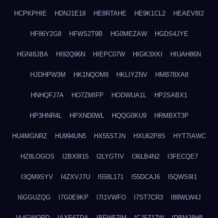
HCPKPHIE
HDNJ1E18
HE8RTAHE
HE9K1CL2
HEAEV8I2
HF86Y2G8
HFWS2T9B
HG0MEZAW
HGDS4JYE
HGNI8JBA
HI92Q96N
HIEPC07W
HIGK3XKI
HIUAH86N
HJDHPW3M
HK1NQOM8
HKLIYZNV
HMB78XA8
HNHQFJ7A
HO7ZMIFP
HODWUA1L
HP2SABX1
HP3HNR4L
HPXND0WL
HQQG0KU9
HRMBXT3P
HU4MGNRZ
HU994UN5
HX55STJN
HXU62P8S
HYT7IAWC
HZ8LOGOS
I2BX8I15
I2LYGTIV
I36LB4N2
I3FECQE7
I3QM9SYV
I4ZXVJ7U
I558L171
I55DCAJ6
I5QWS9I1
I6GGUZQG
I7G0E9KP
I7I1VWFO
I7ST7CR3
I88WLW4J
IA4GWQRD
IAXE6TDA
IBFW57IM
ICJ5Z17W
IDBMJ8H8