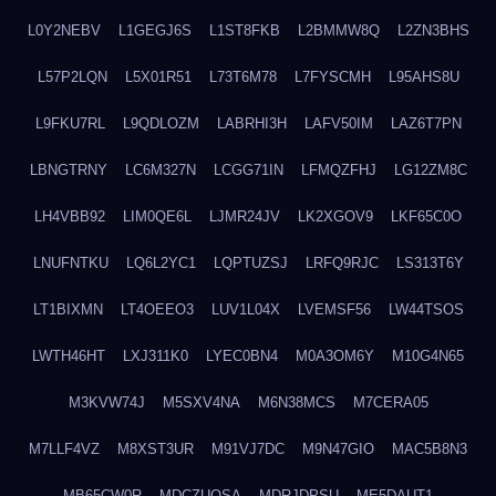
L0Y2NEBV
L1GEGJ6S
L1ST8FKB
L2BMMW8Q
L2ZN3BHS
L57P2LQN
L5X01R51
L73T6M78
L7FYSCMH
L95AHS8U
L9FKU7RL
L9QDLOZM
LABRHI3H
LAFV50IM
LAZ6T7PN
LBNGTRNY
LC6M327N
LCGG71IN
LFMQZFHJ
LG12ZM8C
LH4VBB92
LIM0QE6L
LJMR24JV
LK2XGOV9
LKF65C0O
LNUFNTKU
LQ6L2YC1
LQPTUZSJ
LRFQ9RJC
LS313T6Y
LT1BIXMN
LT4OEEO3
LUV1L04X
LVEMSF56
LW44TSOS
LWTH46HT
LXJ311K0
LYEC0BN4
M0A3OM6Y
M10G4N65
M3KVW74J
M5SXV4NA
M6N38MCS
M7CERA05
M7LLF4VZ
M8XST3UR
M91VJ7DC
M9N47GIO
MAC5B8N3
MB65CW0R
MDCZUQSA
MDRJDPSU
ME5DAUT1