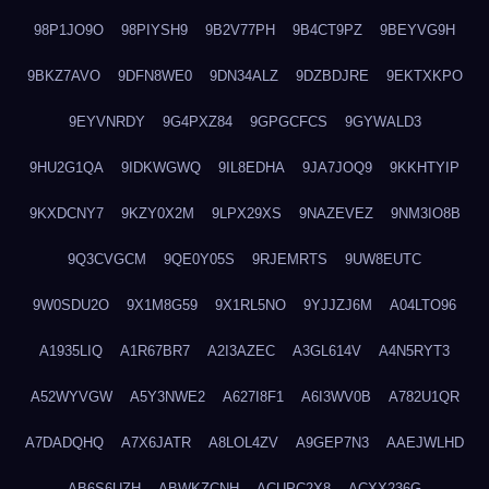
98P1JO9O
98PIYSH9
9B2V77PH
9B4CT9PZ
9BEYVG9H
9BKZ7AVO
9DFN8WE0
9DN34ALZ
9DZBDJRE
9EKTXKPO
9EYVNRDY
9G4PXZ84
9GPGCFCS
9GYWALD3
9HU2G1QA
9IDKWGWQ
9IL8EDHA
9JA7JOQ9
9KKHTYIP
9KXDCNY7
9KZY0X2M
9LPX29XS
9NAZEVEZ
9NM3IO8B
9Q3CVGCM
9QE0Y05S
9RJEMRTS
9UW8EUTC
9W0SDU2O
9X1M8G59
9X1RL5NO
9YJJZJ6M
A04LTO96
A1935LIQ
A1R67BR7
A2I3AZEC
A3GL614V
A4N5RYT3
A52WYVGW
A5Y3NWE2
A627I8F1
A6I3WV0B
A782U1QR
A7DADQHQ
A7X6JATR
A8LOL4ZV
A9GEP7N3
AAEJWLHD
AB6S6UZH
ABWKZCNH
ACUPC2X8
ACXX236G