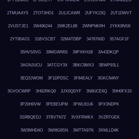
2TMUAAY5
2TOT3HO1
2U1JCAWR
2UFYK23Q
2UT1DWVT
2VUSTJE1
2W496244
2WK2EL88
2WNPNKRH
2YKK8NSK
2YT95AO1
31BVSCBT
32MATDBP
3478760D
357AGF1F
35HVS0VG
39MGWN55
39PXKH1B
3A43DKQP
3AGNJUCU
3ATCGY3X
3BKC9MX3
3BWP93L1
3EQ3JWOM
3F1DPDSC
3F84EALY
3GKCN4NY
3GVOCWRP
3H92RKQ0
3JX0QDYF
3N8UCE6Q
3NH0FX33
3P20H0VW
3PEBEUPM
3PWL81U6
3PX3NDPK
3SRBQEDJ
3TBVTN7Z
3VXFRWKX
3VZRTGEK
3W3MHD4O
3WI8G8SN
3WTTA97N
3XMLLD4K