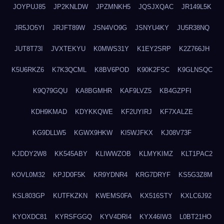
JOYPUJ85
JP2KNLDW
JPZMNKH5
JQSJXQAC
JR149L5K
JR5JO5YI
JRJFT89W
JSN4VO9G
JSNYU4KY
JU5R38NQ
JUT8T73I
JVXTEKYU
K0MWS31Y
K1EY2SRP
K2Z766JH
K5U6RKZ6
K7K3QCML
K8BV6POD
K90K2FSC
K9GLNSQC
K9Q79GQU
KA8BGMHR
KAF9LVZ5
KB4GZPFI
KDH9KMAD
KDYKKQWE
KF2UYIRJ
KF7XALZE
KG9DLLW5
KGWX9HKW
KI5WJFKX
KJ08V73F
KJDDY2W8
KK545ABY
KLIWWZOB
KLMYKIMZ
KLT1PAC2
KOVL0M32
KPJD0F5K
KR9YDNR4
KRG7DRYF
KS5G3Z8M
KSL803GP
KUTFKZKN
KWEMS0FA
KX516STY
KXLC6J92
KYOXDC81
KYRSFGGQ
KYV4DRI4
KYX46IW3
L0BT21HO