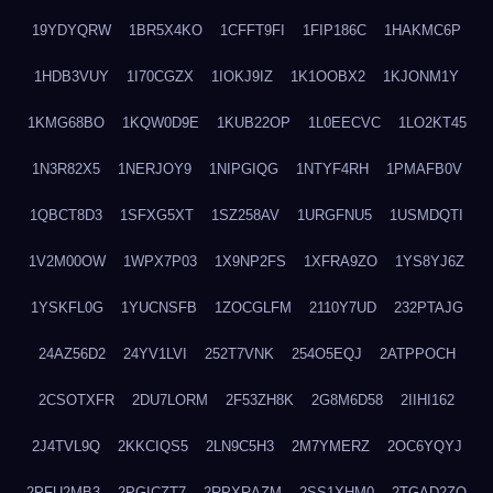
19YDYQRW
1BR5X4KO
1CFFT9FI
1FIP186C
1HAKMC6P
1HDB3VUY
1I70CGZX
1IOKJ9IZ
1K1OOBX2
1KJONM1Y
1KMG68BO
1KQW0D9E
1KUB22OP
1L0EECVC
1LO2KT45
1N3R82X5
1NERJOY9
1NIPGIQG
1NTYF4RH
1PMAFB0V
1QBCT8D3
1SFXG5XT
1SZ258AV
1URGFNU5
1USMDQTI
1V2M00OW
1WPX7P03
1X9NP2FS
1XFRA9ZO
1YS8YJ6Z
1YSKFL0G
1YUCNSFB
1ZOCGLFM
2110Y7UD
232PTAJG
24AZ56D2
24YV1LVI
252T7VNK
254O5EQJ
2ATPPOCH
2CSOTXFR
2DU7LORM
2F53ZH8K
2G8M6D58
2IIHI162
2J4TVL9Q
2KKCIQS5
2LN9C5H3
2M7YMERZ
2OC6YQYJ
2PFU2MB3
2PGICZT7
2RPXRAZM
2SS1XHM0
2TGAD2ZO