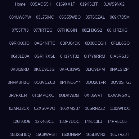
Home
00SAOS5H
0169XX1F
019K5LTP
01WS9NX2
034UW6PW
03L7504Q
05G55WBQ
05T6CZAL
069K7D5M
0755T7I3
077IRTEG
07FH6X4N
08EH3GS2
08HJRZKG
09RKK0JO
0AG4NTTC
0BPJ04DK
0D38QEGH
0FLIL6GQ
0GI31E0A
0GRH7XSL
0H17NT32
0H7Y9RRM
0IA5RSJ3
0K8I19RD
0KCE9EJG
0KFC83WS
0LIQ91PM
0NALSI2P
0NFM8HBQ
0O3VCZC0
0PHNO5Y4
0QO261FR
0QV0STGJ
0R7FXEI4
0T1MPQXC
0UDKWD5I
0XI05VVT
0XW3VGXD
0ZM4J2CX
0ZXS0PVO
105XMS37
10SRNZZ2
1103WHO1
126I93O6
12K469CE
133P7UOC
14NJ13LJ
14PRLC85
15B2SHBQ
15C9WR6H
160ON64P
16SBWI43
16U7RZJT