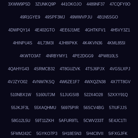
3XWW9P5D
3ZUNKQ9P
441OKOJO
4489NF37
47CQFY0O
49R1GYE9
49SPF3MJ
49WWVPJU
4B1N5SGO
4DWPQY14
4E402GTO
4EE6J1ME
4GHTKFV1
4H5VY3Z1
4HINPU4S
4IL73M3I
4JH8IPKK
4K4KVN36
4KML855I
4KWTO3AT
4NRBYMY1
4PE2DGG9
4PW810LS
4QAHYG43
4SRMCB32
4T8GUZVK
4TSJ6PJX
4VGSLXPJ
4VJZYO02
4VNW7KSQ
4W6ZE1F7
4WXQZN38
4X7TT8GV
510NBX1W
5160U7JM
51JUGSIB
522X4O28
52XXY91Q
55JKJF3L
55XAQHMU
56975PIR
56SCV4BG
57IUFJJS
58G12L5U
59T11ZKH
5AFUR9TL
5CWV233T
5E4JC1TI
5FMM242C
5GYKO7P3
5H18E5N3
5H4C8VII
5IFXGJFK