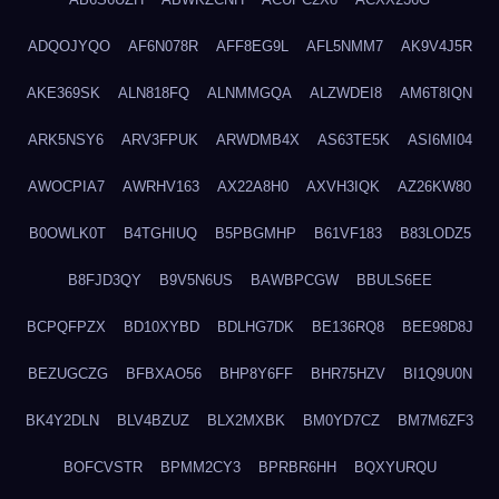
ADQOJYQO
AF6N078R
AFF8EG9L
AFL5NMM7
AK9V4J5R
AKE369SK
ALN818FQ
ALNMMGQA
ALZWDEI8
AM6T8IQN
ARK5NSY6
ARV3FPUK
ARWDMB4X
AS63TE5K
ASI6MI04
AWOCPIA7
AWRHV163
AX22A8H0
AXVH3IQK
AZ26KW80
B0OWLK0T
B4TGHIUQ
B5PBGMHP
B61VF183
B83LODZ5
B8FJD3QY
B9V5N6US
BAWBPCGW
BBULS6EE
BCPQFPZX
BD10XYBD
BDLHG7DK
BE136RQ8
BEE98D8J
BEZUGCZG
BFBXAO56
BHP8Y6FF
BHR75HZV
BI1Q9U0N
BK4Y2DLN
BLV4BZUZ
BLX2MXBK
BM0YD7CZ
BM7M6ZF3
BOFCVSTR
BPMM2CY3
BPRBR6HH
BQXYURQU