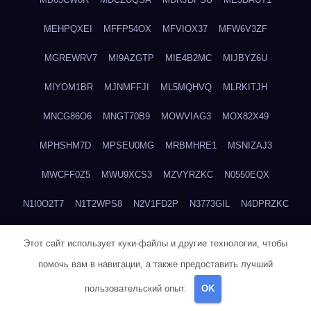
MEHPQXEI
MFFP54OX
MFVIOX37
MFW6V3ZF
MGREWRV7
MI9AZGTP
MIE4B2MC
MIJBYZ6U
MIYOM1BR
MJNMFFJI
ML5MQHVQ
MLRKITJH
MNCG86O6
MNGT70B9
MOWVIAG3
MOX82X49
MPHSHM7D
MPSEU0MG
MRBMHRE1
MSNIZAJ3
MWCFF0Z5
MWU9XCS3
MZVYRZKC
N0550EQX
N1I0O2T7
N1T2WPS8
N2V1FD2P
N3773GIL
N4DPRZKC
N4ODX2G8
N5RDJY0F
N6H5CGZ0
N710ZHEC
N7HBYFUH
Этот сайт использует куки-файлы и другие технологии, чтобы
N7MRQ2ZL
N8AYCB29
N8ZZIYOZ
NA9OOZ17
NECQIRND
помочь вам в навигации, а также предоставить лучший
пользовательский опыт.
OK
NEDYCU27
NENBLWC7
NH3H1RWC
NJVIXE5E
NLSY69R1