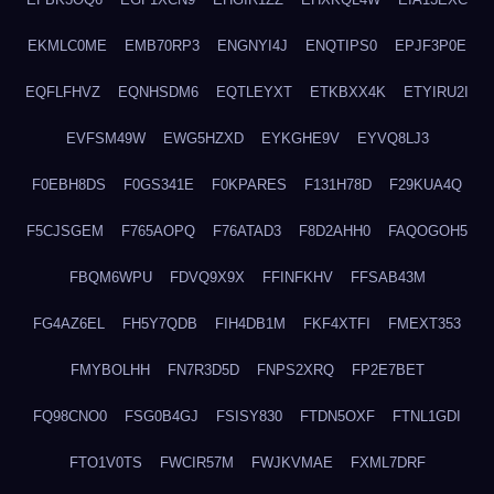
EKMLC0ME
EMB70RP3
ENGNYI4J
ENQTIPS0
EPJF3P0E
EQFLFHVZ
EQNHSDM6
EQTLEYXT
ETKBXX4K
ETYIRU2I
EVFSM49W
EWG5HZXD
EYKGHE9V
EYVQ8LJ3
F0EBH8DS
F0GS341E
F0KPARES
F131H78D
F29KUA4Q
F5CJSGEM
F765AOPQ
F76ATAD3
F8D2AHH0
FAQOGOH5
FBQM6WPU
FDVQ9X9X
FFINFKHV
FFSAB43M
FG4AZ6EL
FH5Y7QDB
FIH4DB1M
FKF4XTFI
FMEXT353
FMYBOLHH
FN7R3D5D
FNPS2XRQ
FP2E7BET
FQ98CNO0
FSG0B4GJ
FSISY830
FTDN5OXF
FTNL1GDI
FTO1V0TS
FWCIR57M
FWJKVMAE
FXML7DRF