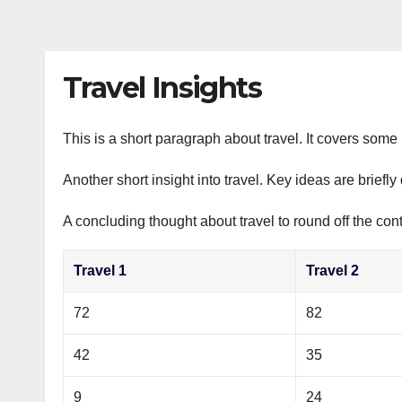
s
р
a
n
а
m
i
в
Travel Insights
k
и
i
т
This is a short paragraph about travel. It covers some 
ь
Another short insight into travel. Key ideas are briefl
A concluding thought about travel to round off the cont
Travel 1
Travel 2
72
82
42
35
9
24