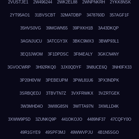
2VUSTJE1
2W496244
2WK2EL88
2WNPNKRH
2YKK8NSK
2YT95AO1
31BVSCBT
32MATDBP
3478760D
357AGF1F
35HVS0VG
39MGWN55
39PXKH1B
3A43DKQP
3AGNJUCU
3ATCGY3X
3BKC9MX3
3BWP93L1
3EQ3JWOM
3F1DPDSC
3F84EALY
3GKCN4NY
3GVOCWRP
3H92RKQ0
3JX0QDYF
3N8UCE6Q
3NH0FX33
3P20H0VW
3PEBEUPM
3PWL81U6
3PX3NDPK
3SRBQEDJ
3TBVTN7Z
3VXFRWKX
3VZRTGEK
3W3MHD4O
3WI8G8SN
3WTTA97N
3XMLLD4K
3XWW9P5D
3ZUNKQ9P
441OKOJO
4489NF37
47CQFY0O
49R1GYE9
49SPF3MJ
49WWVPJU
4B1N5SGO