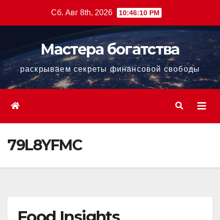
Перейти
Сб. Авг 8th, 2026
10:46:11 PM
к
содержанию
Мастера богатства
раскрываем секреты финансовой свободы
79L8YFMC
Food Insights