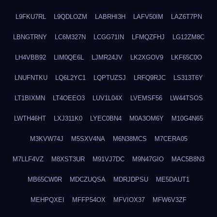
L9FKU7RL
L9QDLOZM
LABRHI3H
LAFV50IM
LAZ6T7PN
LBNGTRNY
LC6M327N
LCGG71IN
LFMQZFHJ
LG12ZM8C
LH4VBB92
LIM0QE6L
LJMR24JV
LK2XGOV9
LKF65C0O
LNUFNTKU
LQ6L2YC1
LQPTUZSJ
LRFQ9RJC
LS313T6Y
LT1BIXMN
LT4OEEO3
LUV1L04X
LVEMSF56
LW44TSOS
LWTH46HT
LXJ311K0
LYEC0BN4
M0A3OM6Y
M10G4N65
M3KVW74J
M5SXV4NA
M6N38MCS
M7CERA05
M7LLF4VZ
M8XST3UR
M91VJ7DC
M9N47GIO
MAC5B8N3
MB65CW0R
MDCZUQSA
MDRJDPSU
ME5DAUT1
MEHPQXEI
MFFP54OX
MFVIOX37
MFW6V3ZF