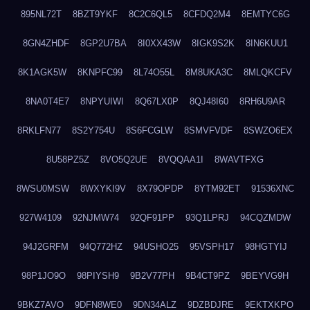
895NL72T
8BZT9YKF
8C2C6QL5
8CFDQ2M4
8EMTYC6G
8GN4ZHDF
8GP2U7BA
8I0XX43W
8IGK9S2K
8IN6KUU1
8K1AGK5W
8KNPFC99
8L74O55L
8M8UKA3C
8MLQKCFV
8NA0T4E7
8NPYUIWI
8Q67LX0P
8QJ48I60
8RH6U9AR
8RKLFN77
8S2Y754U
8S6FCGLW
8SMVFVDF
8SWZO6EX
8U58PZ5Z
8VO5Q2UE
8VQQAA1I
8WAVTFXG
8WSU0MSW
8WXYKI9V
8X79OPDP
8YTM92ET
91536XNC
927W4109
92NJMW74
92QF91PP
93Q1LPRJ
94CQZMDW
94J2GRFM
94Q772HZ
94USHO25
95VSPH17
98HGTYIJ
98P1JO9O
98PIYSH9
9B2V77PH
9B4CT9PZ
9BEYVG9H
9BKZ7AVO
9DFN8WE0
9DN34ALZ
9DZBDJRE
9EKTXKPO