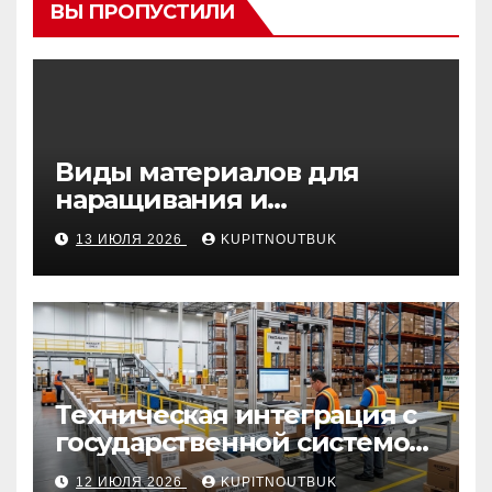
ВЫ ПРОПУСТИЛИ
Виды материалов для
наращивания и
моделирования ногтей
13 ИЮЛЯ 2026
KUPITNOUTBUK
Техническая интеграция с
государственной системой
«Честный знак
12 ИЮЛЯ 2026
KUPITNOUTBUK