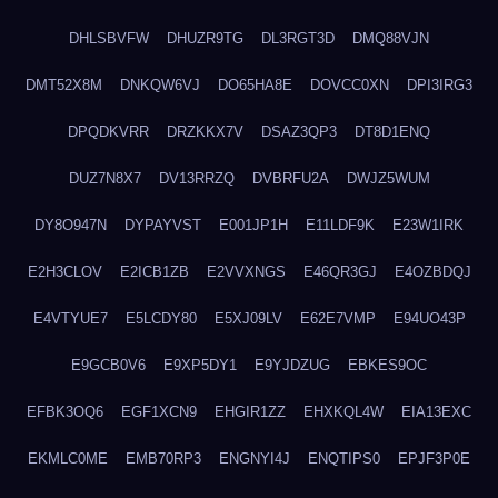
DHLSBVFW
DHUZR9TG
DL3RGT3D
DMQ88VJN
DMT52X8M
DNKQW6VJ
DO65HA8E
DOVCC0XN
DPI3IRG3
DPQDKVRR
DRZKKX7V
DSAZ3QP3
DT8D1ENQ
DUZ7N8X7
DV13RRZQ
DVBRFU2A
DWJZ5WUM
DY8O947N
DYPAYVST
E001JP1H
E11LDF9K
E23W1IRK
E2H3CLOV
E2ICB1ZB
E2VVXNGS
E46QR3GJ
E4OZBDQJ
E4VTYUE7
E5LCDY80
E5XJ09LV
E62E7VMP
E94UO43P
E9GCB0V6
E9XP5DY1
E9YJDZUG
EBKES9OC
EFBK3OQ6
EGF1XCN9
EHGIR1ZZ
EHXKQL4W
EIA13EXC
EKMLC0ME
EMB70RP3
ENGNYI4J
ENQTIPS0
EPJF3P0E