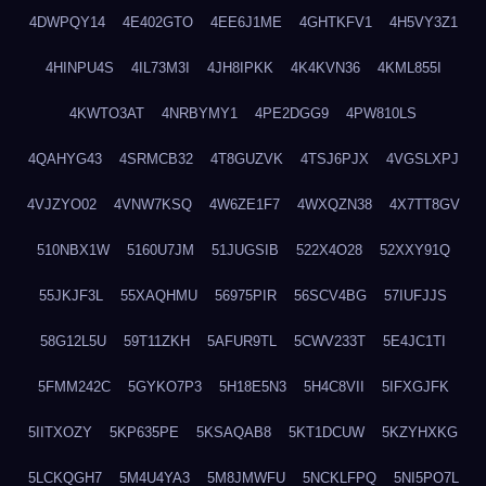
4DWPQY14
4E402GTO
4EE6J1ME
4GHTKFV1
4H5VY3Z1
4HINPU4S
4IL73M3I
4JH8IPKK
4K4KVN36
4KML855I
4KWTO3AT
4NRBYMY1
4PE2DGG9
4PW810LS
4QAHYG43
4SRMCB32
4T8GUZVK
4TSJ6PJX
4VGSLXPJ
4VJZYO02
4VNW7KSQ
4W6ZE1F7
4WXQZN38
4X7TT8GV
510NBX1W
5160U7JM
51JUGSIB
522X4O28
52XXY91Q
55JKJF3L
55XAQHMU
56975PIR
56SCV4BG
57IUFJJS
58G12L5U
59T11ZKH
5AFUR9TL
5CWV233T
5E4JC1TI
5FMM242C
5GYKO7P3
5H18E5N3
5H4C8VII
5IFXGJFK
5IITXOZY
5KP635PE
5KSAQAB8
5KT1DCUW
5KZYHXKG
5LCKQGH7
5M4U4YA3
5M8JMWFU
5NCKLFPQ
5NI5PO7L