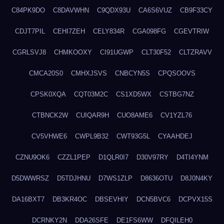
C84PK9DO
C8DAVWHN
C9QDX93U
CA6S6VUZ
CB9F33CY
CDJT7PIL
CEHI7ZEH
CELY834R
CGA098FG
CGEVTRIW
CGRLSVJ8
CHMKOOXY
CI91UGWP
CLT30F52
CLTZRAVV
CMCA20S0
CMHXJSVS
CNBCYN5S
CPQSOOVS
CPSK0XQA
CQT03M2C
CS1XD5WX
CSTBG7NZ
CTBNCK2W
CUIQAR9H
CUO8AME6
CV1YZL76
CV5VHWE6
CWPL9B32
CWT93G5L
CYAAHDEJ
CZNU9OK6
CZZL1PEP
D1QLR0I7
D30V97RY
D4TI4YNM
D5DWWRSZ
D5TDJHNU
D7WS1ZLP
D8636OTU
D8J0N4KY
DA16BXT7
DB3KR4OC
DBSEVHIY
DCN5BVC6
DCPVX15S
DCRNKY2N
DDA26SFE
DE1FS6WW
DFQILEH0