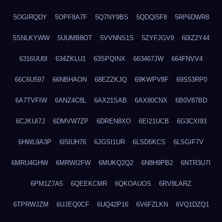
5OGIRQDY
5OPF8A7F
5Q7NY9BS
5QDQI5F8
5RP6DWR8
5SNLKYWW
5UUMB8OT
5VVNNS1S
5ZYFJGV9
60IZ2Y44
6316UU0I
634ZKLU1
63SPQINX
663467JW
664FNVV4
66C6U597
66NBHAON
68EZZKJQ
69KWPV8F
69S53RP0
6A7TVFIW
6ANZ4C8L
6AX21SAB
6AX80CNX
6B0V87BD
6CJKUI7J
6DMVW7ZP
6DREN8XO
6EI21UCB
6G3CXI93
6HWL9A3P
6I5IUH76
6JGSI1UR
6LSD5KCS
6LSGIF7V
6MRU4GHW
6MRWI2FW
6MUKQ2Q2
6N8H9PB2
6NTR3U7I
6PM1Z7A5
6QEEKCMR
6QKOAUOS
6RV8LARZ
6TPRWJZM
6UJEQ0CF
6UQ42P16
6V6FZLKN
6VQ1DZQ1