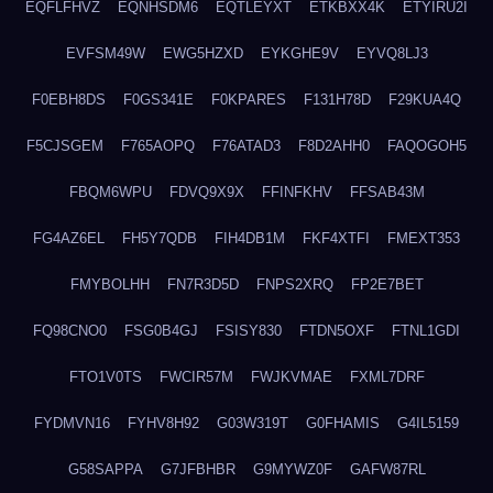
EQFLFHVZ
EQNHSDM6
EQTLEYXT
ETKBXX4K
ETYIRU2I
EVFSM49W
EWG5HZXD
EYKGHE9V
EYVQ8LJ3
F0EBH8DS
F0GS341E
F0KPARES
F131H78D
F29KUA4Q
F5CJSGEM
F765AOPQ
F76ATAD3
F8D2AHH0
FAQOGOH5
FBQM6WPU
FDVQ9X9X
FFINFKHV
FFSAB43M
FG4AZ6EL
FH5Y7QDB
FIH4DB1M
FKF4XTFI
FMEXT353
FMYBOLHH
FN7R3D5D
FNPS2XRQ
FP2E7BET
FQ98CNO0
FSG0B4GJ
FSISY830
FTDN5OXF
FTNL1GDI
FTO1V0TS
FWCIR57M
FWJKVMAE
FXML7DRF
FYDMVN16
FYHV8H92
G03W319T
G0FHAMIS
G4IL5159
G58SAPPA
G7JFBHBR
G9MYWZ0F
GAFW87RL