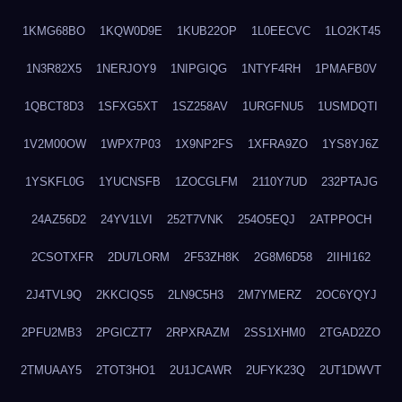
1KMG68BO
1KQW0D9E
1KUB22OP
1L0EECVC
1LO2KT45
1N3R82X5
1NERJOY9
1NIPGIQG
1NTYF4RH
1PMAFB0V
1QBCT8D3
1SFXG5XT
1SZ258AV
1URGFNU5
1USMDQTI
1V2M00OW
1WPX7P03
1X9NP2FS
1XFRA9ZO
1YS8YJ6Z
1YSKFL0G
1YUCNSFB
1ZOCGLFM
2110Y7UD
232PTAJG
24AZ56D2
24YV1LVI
252T7VNK
254O5EQJ
2ATPPOCH
2CSOTXFR
2DU7LORM
2F53ZH8K
2G8M6D58
2IIHI162
2J4TVL9Q
2KKCIQS5
2LN9C5H3
2M7YMERZ
2OC6YQYJ
2PFU2MB3
2PGICZT7
2RPXRAZM
2SS1XHM0
2TGAD2ZO
2TMUAAY5
2TOT3HO1
2U1JCAWR
2UFYK23Q
2UT1DWVT