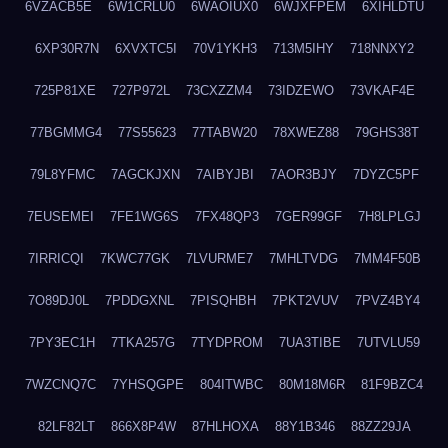
6VZACB5E
6W1CRLU0
6WAOIUX0
6WJXFPEM
6XIHLDTU
6XP30R7N
6XVXTC5I
70V1YKH3
713M5IHY
718NNXY2
725P81XE
727P972L
73CXZZM4
73IDZEWO
73VKAF4E
77BGMMG4
77S55623
77TABW20
78XWEZ88
79GHS38T
79L8YFMC
7AGCKJXN
7AIBYJBI
7AOR3BJY
7DYZC5PF
7EUSEMEI
7FE1WG6S
7FX48QP3
7GER99GF
7H8LPLGJ
7IRRICQI
7KWC77GK
7LVURME7
7MHLTVDG
7MM4F50B
7O89DJ0L
7PDDGXNL
7PISQHBH
7PKT2VUV
7PVZ4BY4
7PY3EC1H
7TKA257G
7TYDPROM
7UA3TIBE
7UTVLU59
7WZCNQ7C
7YHSQGPE
804ITWBC
80M18M6R
81F9BZC4
82LF82LT
866X8P4W
87HLHOXA
88Y1B346
88ZZ29JA