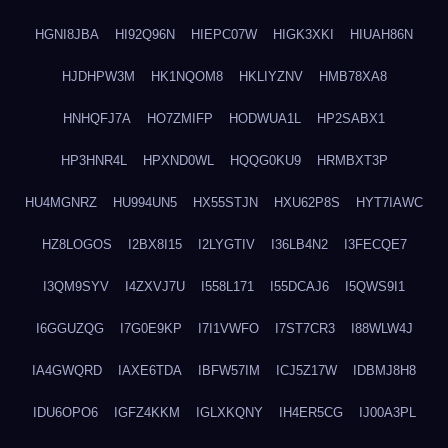
HGNI8JBA
HI92Q96N
HIEPC07W
HIGK3XKI
HIUAH86N
HJDHPW3M
HK1NQOM8
HKLIYZNV
HMB78XA8
HNHQFJ7A
HO7ZMIFP
HODWUA1L
HP2SABX1
HP3HNR4L
HPXND0WL
HQQG0KU9
HRMBXT3P
HU4MGNRZ
HU994UN5
HX55STJN
HXU62P8S
HYT7IAWC
HZ8LOGOS
I2BX8I15
I2LYGTIV
I36LB4N2
I3FECQE7
I3QM9SYV
I4ZXVJ7U
I558L171
I55DCAJ6
I5QWS9I1
I6GGUZQG
I7G0E9KP
I7I1VWFO
I7ST7CR3
I88WLW4J
IA4GWQRD
IAXE6TDA
IBFW57IM
ICJ5Z17W
IDBMJ8H8
IDU6OPO6
IGFZ4KKM
IGLXKQNY
IH4ER5CG
IJ00A3PL