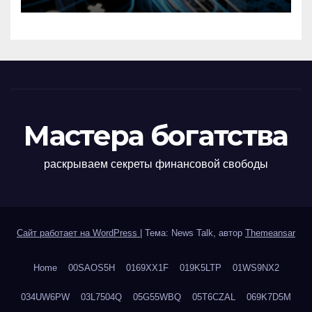
Мастера богатства
раскрываем секреты финансовой свободы
Сайт работает на WordPress
|
Тема: News Talk, автор
Themeansar
Home
00SAOS5H
0169XX1F
019K5LTP
01WS9NX2
034UW6PW
03L7504Q
05G55WBQ
05T6CZAL
069K7D5M