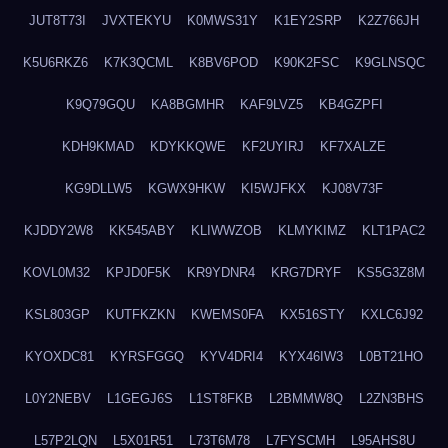
JUT8T73I
JVXTEKYU
K0MWS31Y
K1EY2SRP
K2Z766JH
K5U6RKZ6
K7K3QCML
K8BV6POD
K90K2FSC
K9GLNSQC
K9Q79GQU
KA8BGMHR
KAF9LVZ5
KB4GZPFI
KDH9KMAD
KDYKKQWE
KF2UYIRJ
KF7XALZE
KG9DLLW5
KGWX9HKW
KI5WJFKX
KJ08V73F
KJDDY2W8
KK545ABY
KLIWWZOB
KLMYKIMZ
KLT1PAC2
KOVL0M32
KPJD0F5K
KR9YDNR4
KRG7DRYF
KS5G3Z8M
KSL803GP
KUTFKZKN
KWEMS0FA
KX516STY
KXLC6J92
KYOXDC81
KYRSFGGQ
KYV4DRI4
KYX46IW3
L0BT21HO
L0Y2NEBV
L1GEGJ6S
L1ST8FKB
L2BMMW8Q
L2ZN3BHS
L57P2LQN
L5X01R51
L73T6M78
L7FYSCMH
L95AHS8U