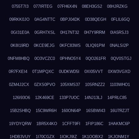
0755T7I3
077IRTEG
07FH6X4N
08EH3GS2
08HJRZKG
09RKK0JO
0AG4NTTC
0BPJ04DK
0D38QEGH
0FLIL6GQ
0GI31E0A
0GRH7XSL
0H17NT32
0H7Y9RRM
0IA5RSJ3
0K8I19RD
0KCE9EJG
0KFC83WS
0LIQ91PM
0NALSI2P
0NFM8HBQ
0O3VCZC0
0PHNO5Y4
0QO261FR
0QV0STGJ
0R7FXEI4
0T1MPQXC
0UDKWD5I
0XI05VVT
0XW3VGXD
0ZM4J2CX
0ZXS0PVO
105XMS37
10SRNZZ2
1103WHO1
126I93O6
12K469CE
133P7UOC
14NJ13LJ
14PRLC85
15B2SHBQ
15C9WR6H
160ON64P
16SBWI43
16U7RZJT
19YDYQRW
1BR5X4KO
1CFFT9FI
1FIP186C
1HAKMC6P
1HDB3VUY
1I70CGZX
1IOKJ9IZ
1K1OOBX2
1KJONM1Y