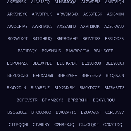
AKE369SK
ALN818FQ
ALNMMGQA
ALZWDEI8
AM6T8IQN
ARK5NSY6
ARV3FPUK
ARWDMB4X
AS63TE5K
ASI6MI04
AWOCPIA7
AWRHV163
AX22A8H0
AXVH3IQK
AZ26KW80
B0OWLK0T
B4TGHIUQ
B5PBGMHP
B61VF183
B83LODZ5
B8FJD3QY
B9V5N6US
BAWBPCGW
BBULS6EE
BCPQFPZX
BD10XYBD
BDLHG7DK
BE136RQ8
BEE98D8J
BEZUGCZG
BFBXAO56
BHP8Y6FF
BHR75HZV
BI1Q9U0N
BK4Y2DLN
BLV4BZUZ
BLX2MXBK
BM0YD7CZ
BM7M6ZF3
BOFCVSTR
BPMM2CY3
BPRBR6HH
BQXYURQU
BSOSJ00Z
BTO0O46Q
BWU2P7TC
BZQAAANI
C1RJ8N9V
C1TPQQNI
C1WIIIBY
C2NBFKJQ
C4UCLQK2
C70Z0TDQ