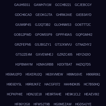
GAUH55S1
GAWH7V1M
GCCHB221
GCJEBCGY
GDCH6CAD
GEOKGJTA
GHRMJAIE
GIEB3AYD
GIUW9P4S
GJ2QT3B2
GLOHNMS3
GO6TTT2C
GOB12PWD
GPOM5SP9
GPPF40AS
GQPGMHI2
GRZFEPN5
GSJBGZY1
GT3JXWVU
GTN4ZHY2
GTS2ZE4M
GXVEWHEJ
GZRZC405
H0YZ42IO
H1PBMAYM
H2MASRBB
H2OITBAT
H4ZIQ7DS
H55MU2PD
H5XERU2Q
H63XVMEW
H89M16VE
H906R061
H9E6DY5L
H9R8JKFZ
HACGF072
HAHNDK85
HC7B50HQ
HCPKPHIE
HDNJ1E18
HE8RTAHE
HE9K1CL2
HEAEV8I2
HF86Y2G8
HFWS2T9B
HG0MEZAW
HGDS4JYE