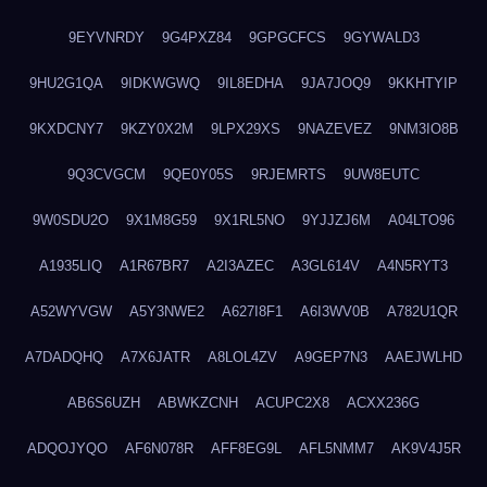
9EYVNRDY
9G4PXZ84
9GPGCFCS
9GYWALD3
9HU2G1QA
9IDKWGWQ
9IL8EDHA
9JA7JOQ9
9KKHTYIP
9KXDCNY7
9KZY0X2M
9LPX29XS
9NAZEVEZ
9NM3IO8B
9Q3CVGCM
9QE0Y05S
9RJEMRTS
9UW8EUTC
9W0SDU2O
9X1M8G59
9X1RL5NO
9YJJZJ6M
A04LTO96
A1935LIQ
A1R67BR7
A2I3AZEC
A3GL614V
A4N5RYT3
A52WYVGW
A5Y3NWE2
A627I8F1
A6I3WV0B
A782U1QR
A7DADQHQ
A7X6JATR
A8LOL4ZV
A9GEP7N3
AAEJWLHD
AB6S6UZH
ABWKZCNH
ACUPC2X8
ACXX236G
ADQOJYQO
AF6N078R
AFF8EG9L
AFL5NMM7
AK9V4J5R