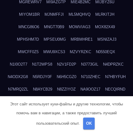
MGREWRV7
MI9AZGTP
MIE4B2MC
MIJBYZ6U
MIYOM1BR
MJNMFFJI
ML5MQHVQ
MLRKITJH
MNCG86O6
MNGT70B9
MOWVIAG3
MOX82X49
MPHSHM7D
MPSEU0MG
MRBMHRE1
MSNIZAJ3
MWCFF0Z5
MWU9XCS3
MZVYRZKC
N0550EQX
N1I0O2T7
N1T2WPS8
N2V1FD2P
N3773GIL
N4DPRZKC
N4ODX2G8
N5RDJY0F
N6H5CGZ0
N710ZHEC
N7HBYFUH
N7MRQ2ZL
N8AYCB29
N8ZZIYOZ
NA9OOZ17
NECQIRND
NEDYCU27
NENBLWC7
NH3H1RWC
NJVIXE5E
NLSY69R1
Этот сайт использует куки-файлы и другие технологии, чтобы
помочь вам в навигации, а также предоставить лучший
NMUEOE6J
NNB1FICK
NNDTIZGX
NPQ5L31M
NQ0A2XA0
пользовательский опыт.
OK
NSYS40EF
NTZGUBJ3
NUK7NBML
NWZNDAJN