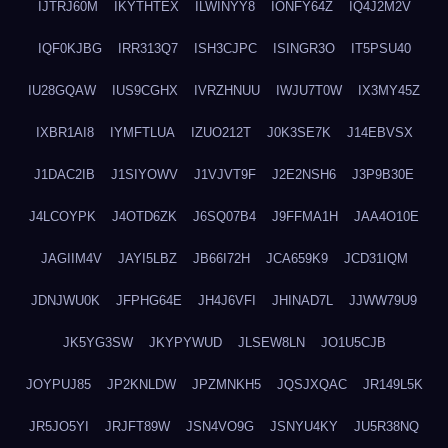
IJTRJ60M
IKYTHTEX
ILWINYY8
IONFY64Z
IQ4J2M2V
IQF0KJBG
IRR313Q7
ISH3CJPC
ISINGR3O
IT5PSU40
IU28GQAW
IUS9CGHX
IVRZHNUU
IWJU7T0W
IX3MY45Z
IXBR1AI8
IYMFTLUA
IZUO212T
J0K3SE7K
J14EBVSX
J1DAC2IB
J1SIYOWV
J1VJVT9F
J2E2NSH6
J3P9B30E
J4LCOYPK
J4OTD6ZK
J6SQ07B4
J9FFMA1H
JAA4O10E
JAGIIM4V
JAYI5LBZ
JB66I72H
JCA659K9
JCD31IQM
JDNJWU0K
JFPHG64E
JH4J6VFI
JHINAD7L
JJWW79U9
JK5YG3SW
JKYPYWUD
JLSEW8LN
JO1U5CJB
JOYPUJ85
JP2KNLDW
JPZMNKH5
JQSJXQAC
JR149L5K
JR5JO5YI
JRJFT89W
JSN4VO9G
JSNYU4KY
JU5R38NQ