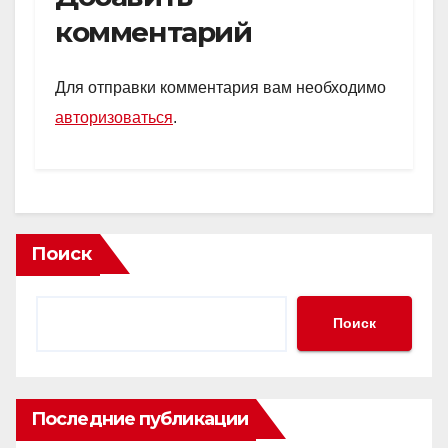
s
o
gr
а
комментарий
A
kl
a
в
p
a
m
и
Для отправки комментария вам необходимо
p
ss
ть
авторизоваться
.
ni
ki
Поиск
Поиск
Последние публикации