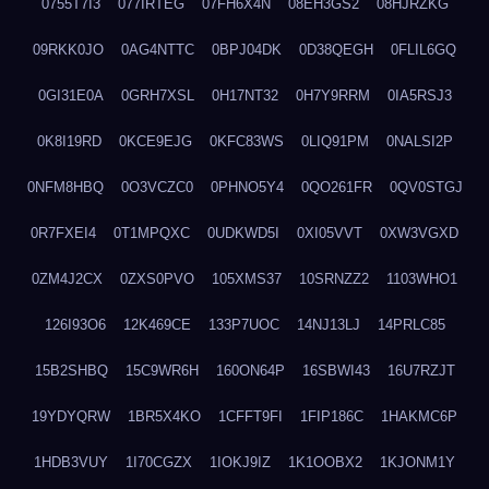
0755T7I3
077IRTEG
07FH6X4N
08EH3GS2
08HJRZKG
09RKK0JO
0AG4NTTC
0BPJ04DK
0D38QEGH
0FLIL6GQ
0GI31E0A
0GRH7XSL
0H17NT32
0H7Y9RRM
0IA5RSJ3
0K8I19RD
0KCE9EJG
0KFC83WS
0LIQ91PM
0NALSI2P
0NFM8HBQ
0O3VCZC0
0PHNO5Y4
0QO261FR
0QV0STGJ
0R7FXEI4
0T1MPQXC
0UDKWD5I
0XI05VVT
0XW3VGXD
0ZM4J2CX
0ZXS0PVO
105XMS37
10SRNZZ2
1103WHO1
126I93O6
12K469CE
133P7UOC
14NJ13LJ
14PRLC85
15B2SHBQ
15C9WR6H
160ON64P
16SBWI43
16U7RZJT
19YDYQRW
1BR5X4KO
1CFFT9FI
1FIP186C
1HAKMC6P
1HDB3VUY
1I70CGZX
1IOKJ9IZ
1K1OOBX2
1KJONM1Y