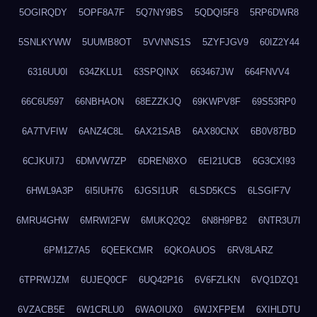
5OGIRQDY
5OPF8A7F
5Q7NY9BS
5QDQI5F8
5RP6DWR8
5SNLKYWW
5UUMB8OT
5VVNNS1S
5ZYFJGV9
60IZ2Y44
6316UU0I
634ZKLU1
63SPQINX
663467JW
664FNVV4
66C6U597
66NBHAON
68EZZKJQ
69KWPV8F
69S53RP0
6A7TVFIW
6ANZ4C8L
6AX21SAB
6AX80CNX
6B0V87BD
6CJKUI7J
6DMVW7ZP
6DREN8XO
6EI21UCB
6G3CXI93
6HWL9A3P
6I5IUH76
6JGSI1UR
6LSD5KCS
6LSGIF7V
6MRU4GHW
6MRWI2FW
6MUKQ2Q2
6N8H9PB2
6NTR3U7I
6PM1Z7A5
6QEEKCMR
6QKOAUOS
6RV8LARZ
6TPRWJZM
6UJEQ0CF
6UQ42P16
6V6FZLKN
6VQ1DZQ1
6VZACB5E
6W1CRLU0
6WAOIUX0
6WJXFPEM
6XIHLDTU