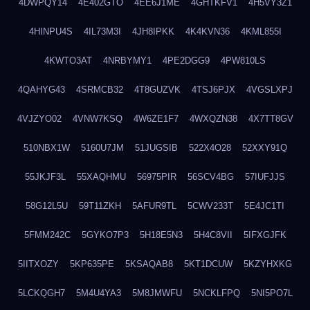
4DWPQY14
4E402GTO
4EE6J1ME
4GHTKFV1
4H5VY3Z1
4HINPU4S
4IL73M3I
4JH8IPKK
4K4KVN36
4KML855I
4KWTO3AT
4NRBYMY1
4PE2DGG9
4PW810LS
4QAHYG43
4SRMCB32
4T8GUZVK
4TSJ6PJX
4VGSLXPJ
4VJZYO02
4VNW7KSQ
4W6ZE1F7
4WXQZN38
4X7TT8GV
510NBX1W
5160U7JM
51JUGSIB
522X4O28
52XXY91Q
55JKJF3L
55XAQHMU
56975PIR
56SCV4BG
57IUFJJS
58G12L5U
59T11ZKH
5AFUR9TL
5CWV233T
5E4JC1TI
5FMM242C
5GYKO7P3
5H18E5N3
5H4C8VII
5IFXGJFK
5IITXOZY
5KP635PE
5KSAQAB8
5KT1DCUW
5KZYHXKG
5LCKQGH7
5M4U4YA3
5M8JMWFU
5NCKLFPQ
5NI5PO7L