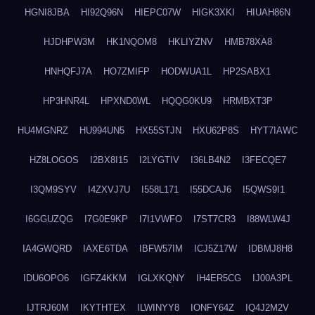
HGNI8JBA
HI92Q96N
HIEPC07W
HIGK3XKI
HIUAH86N
HJDHPW3M
HK1NQOM8
HKLIYZNV
HMB78XA8
HNHQFJ7A
HO7ZMIFP
HODWUA1L
HP2SABX1
HP3HNR4L
HPXND0WL
HQQG0KU9
HRMBXT3P
HU4MGNRZ
HU994UN5
HX55STJN
HXU62P8S
HYT7IAWC
HZ8LOGOS
I2BX8I15
I2LYGTIV
I36LB4N2
I3FECQE7
I3QM9SYV
I4ZXVJ7U
I558L171
I55DCAJ6
I5QWS9I1
I6GGUZQG
I7G0E9KP
I7I1VWFO
I7ST7CR3
I88WLW4J
IA4GWQRD
IAXE6TDA
IBFW57IM
ICJ5Z17W
IDBMJ8H8
IDU6OPO6
IGFZ4KKM
IGLXKQNY
IH4ER5CG
IJ00A3PL
IJTRJ60M
IKYTHTEX
ILWINYY8
IONFY64Z
IQ4J2M2V