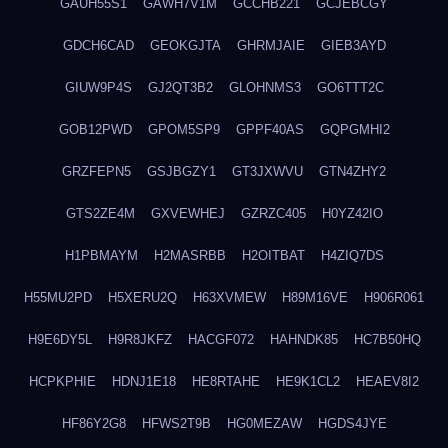
GAUH55S1
GAWH7V1M
GCCHB221
GCJEBCGY
GDCH6CAD
GEOKGJTA
GHRMJAIE
GIEB3AYD
GIUW9P4S
GJ2QT3B2
GLOHNMS3
GO6TTT2C
GOB12PWD
GPOM5SP9
GPPF40AS
GQPGMHI2
GRZFEPN5
GSJBGZY1
GT3JXWVU
GTN4ZHY2
GTS2ZE4M
GXVEWHEJ
GZRZC405
H0YZ42IO
H1PBMAYM
H2MASRBB
H2OITBAT
H4ZIQ7DS
H55MU2PD
H5XERU2Q
H63XVMEW
H89M16VE
H906R061
H9E6DY5L
H9R8JKFZ
HACGF072
HAHNDK85
HC7B50HQ
HCPKPHIE
HDNJ1E18
HE8RTAHE
HE9K1CL2
HEAEV8I2
HF86Y2G8
HFWS2T9B
HG0MEZAW
HGDS4JYE