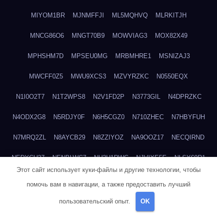
MIYOM1BR
MJNMFFJI
ML5MQHVQ
MLRKITJH
MNCG86O6
MNGT70B9
MOWVIAG3
MOX82X49
MPHSHM7D
MPSEU0MG
MRBMHRE1
MSNIZAJ3
MWCFF0Z5
MWU9XCS3
MZVYRZKC
N0550EQX
N1I0O2T7
N1T2WPS8
N2V1FD2P
N3773GIL
N4DPRZKC
N4ODX2G8
N5RDJY0F
N6H5CGZ0
N710ZHEC
N7HBYFUH
N7MRQ2ZL
N8AYCB29
N8ZZIYOZ
NA9OOZ17
NECQIRND
NEDYCU27
NENBLWC7
NH3H1RWC
NJVIXE5E
NLSY69R1
Этот сайт использует куки-файлы и другие технологии, чтобы
NMUEOE6J
NNB1FICK
NNDTIZGX
NPQ5L31M
NQ0A2XA0
помочь вам в навигации, а также предоставить лучший
NSYS40EF
NTZGUBJ3
NUK7NBML
NWZNDAJN
пользовательский опыт.
OK