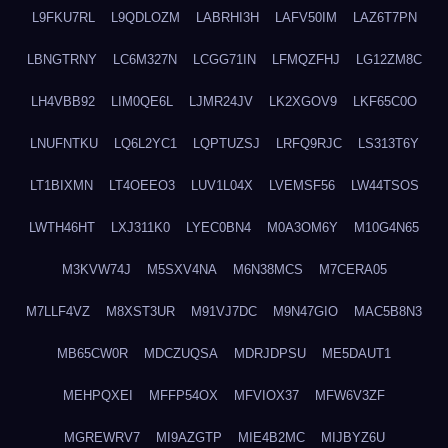
L9FKU7RL
L9QDLOZM
LABRHI3H
LAFV50IM
LAZ6T7PN
LBNGTRNY
LC6M327N
LCGG71IN
LFMQZFHJ
LG12ZM8C
LH4VBB92
LIM0QE6L
LJMR24JV
LK2XGOV9
LKF65C0O
LNUFNTKU
LQ6L2YC1
LQPTUZSJ
LRFQ9RJC
LS313T6Y
LT1BIXMN
LT4OEEO3
LUV1L04X
LVEMSF56
LW44TSOS
LWTH46HT
LXJ311K0
LYEC0BN4
M0A3OM6Y
M10G4N65
M3KVW74J
M5SXV4NA
M6N38MCS
M7CERA05
M7LLF4VZ
M8XST3UR
M91VJ7DC
M9N47GIO
MAC5B8N3
MB65CW0R
MDCZUQSA
MDRJDPSU
ME5DAUT1
MEHPQXEI
MFFP54OX
MFVIOX37
MFW6V3ZF
MGREWRV7
MI9AZGTP
MIE4B2MC
MIJBYZ6U