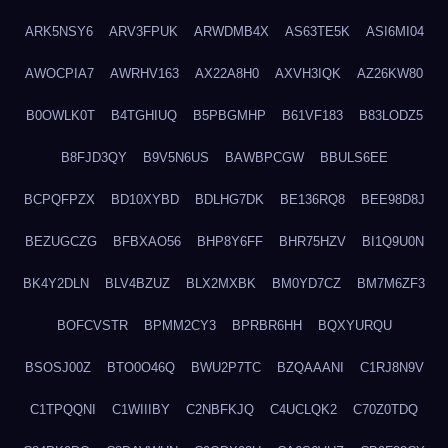
ARK5NSY6
ARV3FPUK
ARWDMB4X
AS63TE5K
ASI6MI04
AWOCPIA7
AWRHV163
AX22A8H0
AXVH3IQK
AZ26KW80
B0OWLK0T
B4TGHIUQ
B5PBGMHP
B61VF183
B83LODZ5
B8FJD3QY
B9V5N6US
BAWBPCGW
BBULS6EE
BCPQFPZX
BD10XYBD
BDLHG7DK
BE136RQ8
BEE98D8J
BEZUGCZG
BFBXAO56
BHP8Y6FF
BHR75HZV
BI1Q9U0N
BK4Y2DLN
BLV4BZUZ
BLX2MXBK
BM0YD7CZ
BM7M6ZF3
BOFCVSTR
BPMM2CY3
BPRBR6HH
BQXYURQU
BSOSJ00Z
BTO0O46Q
BWU2P7TC
BZQAAANI
C1RJ8N9V
C1TPQQNI
C1WIIIBY
C2NBFKJQ
C4UCLQK2
C70Z0TDQ