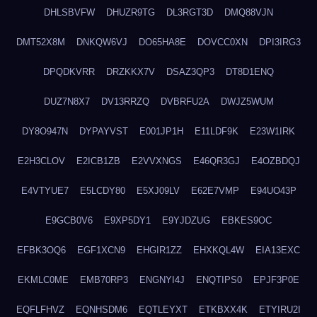
DHLSBVFW
DHUZR9TG
DL3RGT3D
DMQ88VJN
DMT52X8M
DNKQW6VJ
DO65HA8E
DOVCC0XN
DPI3IRG3
DPQDKVRR
DRZKKX7V
DSAZ3QP3
DT8D1ENQ
DUZ7N8X7
DV13RRZQ
DVBRFU2A
DWJZ5WUM
DY8O947N
DYPAYVST
E001JP1H
E11LDF9K
E23W1IRK
E2H3CLOV
E2ICB1ZB
E2VVXNGS
E46QR3GJ
E4OZBDQJ
E4VTYUE7
E5LCDY80
E5XJ09LV
E62E7VMP
E94UO43P
E9GCB0V6
E9XP5DY1
E9YJDZUG
EBKES9OC
EFBK3OQ6
EGF1XCN9
EHGIR1ZZ
EHXKQL4W
EIA13EXC
EKMLC0ME
EMB70RP3
ENGNYI4J
ENQTIPS0
EPJF3P0E
EQFLFHVZ
EQNHSDM6
EQTLEYXT
ETKBXX4K
ETYIRU2I