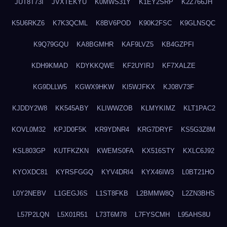
JUT8T73I
JVXTEKYU
K0MWS31Y
K1EY2SRP
K2Z766JH
K5U6RKZ6
K7K3QCML
K8BV6POD
K90K2FSC
K9GLNSQC
K9Q79GQU
KA8BGMHR
KAF9LVZ5
KB4GZPFI
KDH9KMAD
KDYKKQWE
KF2UYIRJ
KF7XALZE
KG9DLLW5
KGWX9HKW
KI5WJFKX
KJ08V73F
KJDDY2W8
KK545ABY
KLIWWZOB
KLMYKIMZ
KLT1PAC2
KOVL0M32
KPJD0F5K
KR9YDNR4
KRG7DRYF
KS5G3Z8M
KSL803GP
KUTFKZKN
KWEMS0FA
KX516STY
KXLC6J92
KYOXDC81
KYRSFGGQ
KYV4DRI4
KYX46IW3
L0BT21HO
L0Y2NEBV
L1GEGJ6S
L1ST8FKB
L2BMMW8Q
L2ZN3BHS
L57P2LQN
L5X01R51
L73T6M78
L7FYSCMH
L95AHS8U