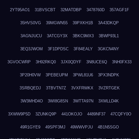
2YT95AO1
31BVSCBT
32MATDBP
3478760D
357AGF1F
35HVS0VG
39MGWN55
39PXKH1B
3A43DKQP
3AGNJUCU
3ATCGY3X
3BKC9MX3
3BWP93L1
3EQ3JWOM
3F1DPDSC
3F84EALY
3GKCN4NY
3GVOCWRP
3H92RKQ0
3JX0QDYF
3N8UCE6Q
3NH0FX33
3P20H0VW
3PEBEUPM
3PWL81U6
3PX3NDPK
3SRBQEDJ
3TBVTN7Z
3VXFRWKX
3VZRTGEK
3W3MHD4O
3WI8G8SN
3WTTA97N
3XMLLD4K
3XWW9P5D
3ZUNKQ9P
441OKOJO
4489NF37
47CQFY0O
49R1GYE9
49SPF3MJ
49WWVPJU
4B1N5SGO