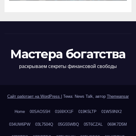
Мастера богатства
раскрываем секреты финансовой свободы
Сайт работает на WordPress
|
Тема: News Talk, автор
Themeansar
Home
00SAOS5H
0169XX1F
019K5LTP
01WS9NX2
034UW6PW
03L7504Q
05G55WBQ
05T6CZAL
069K7D5M