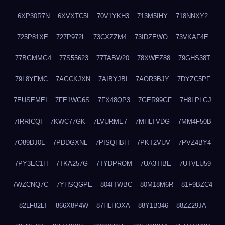
6XP30R7N
6XVXTC5I
70V1YKH3
713M5IHY
718NNXY2
725P81XE
727P972L
73CXZZM4
73IDZEWO
73VKAF4E
77BGMMG4
77S55623
77TABW20
78XWEZ88
79GHS38T
79L8YFMC
7AGCKJXN
7AIBYJBI
7AOR3BJY
7DYZC5PF
7EUSEMEI
7FE1WG6S
7FX48QP3
7GER99GF
7H8LPLGJ
7IRRICQI
7KWC77GK
7LVURME7
7MHLTVDG
7MM4F50B
7O89DJ0L
7PDDGXNL
7PISQHBH
7PKT2VUV
7PVZ4BY4
7PY3EC1H
7TKA257G
7TYDPROM
7UA3TIBE
7UTVLU59
7WZCNQ7C
7YHSQGPE
804ITWBC
80M18M6R
81F9BZC4
82LF82LT
866X8P4W
87HLHOXA
88Y1B346
88ZZ29JA