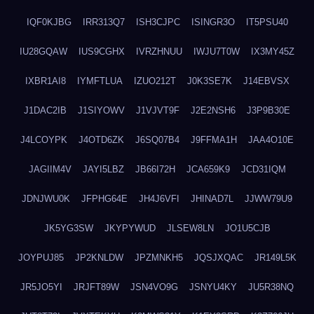
IQF0KJBG
IRR313Q7
ISH3CJPC
ISINGR3O
IT5PSU40
IU28GQAW
IUS9CGHX
IVRZHNUU
IWJU7T0W
IX3MY45Z
IXBR1AI8
IYMFTLUA
IZUO212T
J0K3SE7K
J14EBVSX
J1DAC2IB
J1SIYOWV
J1VJVT9F
J2E2NSH6
J3P9B30E
J4LCOYPK
J4OTD6ZK
J6SQ07B4
J9FFMA1H
JAA4O10E
JAGIIM4V
JAYI5LBZ
JB66I72H
JCA659K9
JCD31IQM
JDNJWU0K
JFPHG64E
JH4J6VFI
JHINAD7L
JJWW79U9
JK5YG3SW
JKYPYWUD
JLSEW8LN
JO1U5CJB
JOYPUJ85
JP2KNLDW
JPZMNKH5
JQSJXQAC
JR149L5K
JR5JO5YI
JRJFT89W
JSN4VO9G
JSNYU4KY
JU5R38NQ