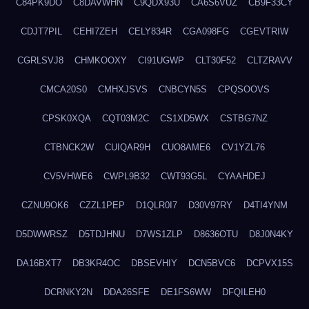
C84PK9DO
C8DAVWHN
C9QDX93U
CA6S6VUZ
CB9F33CY
CDJT7PIL
CEHI7ZEH
CELY834R
CGA098FG
CGEVTRIW
CGRLSVJ8
CHMKOOXY
CI91UGWP
CLT30F52
CLTZRAVV
CMCA20S0
CMHXJSVS
CNBCYN5S
CPQSOOVS
CPSK0XQA
CQT03M2C
CS1XD5WX
CSTBG7NZ
CTBNCK2W
CUIQAR9H
CUO8AME6
CV1YZL76
CV5VHWE6
CWPL9B32
CWT93G5L
CYAAHDEJ
CZNU9OK6
CZZL1PEP
D1QLR0I7
D30V97RY
D4TI4YNM
D5DWWRSZ
D5TDJHNU
D7WS1ZLP
D8636OTU
D8J0N4KY
DA16BXT7
DB3KR4OC
DBSEVHIY
DCN5BVC6
DCPVX15S
DCRNKY2N
DDA26SFE
DE1FS6WW
DFQILEH0