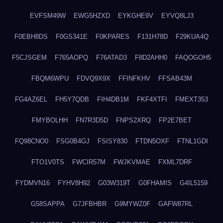
EVFSM49W
EWG5HZXD
EYKGHE9V
EYVQ8LJ3
F0EBH8DS
F0GS341E
F0KPARES
F131H78D
F29KUA4Q
F5CJSGEM
F765AOPQ
F76ATAD3
F8D2AHH0
FAQOGOH5
FBQM6WPU
FDVQ9X9X
FFINFKHV
FFSAB43M
FG4AZ6EL
FH5Y7QDB
FIH4DB1M
FKF4XTFI
FMEXT353
FMYBOLHH
FN7R3D5D
FNPS2XRQ
FP2E7BET
FQ98CNO0
FSG0B4GJ
FSISY830
FTDN5OXF
FTNL1GDI
FTO1V0TS
FWCIR57M
FWJKVMAE
FXML7DRF
FYDMVN16
FYHV8H92
G03W319T
G0FHAMIS
G4IL5159
G58SAPPA
G7JFBHBR
G9MYWZ0F
GAFW87RL