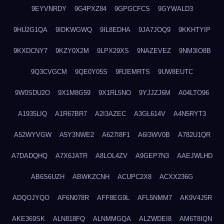
9EYVNRDY
9G4PXZ84
9GPGCFCS
9GYWALD3
9HU2G1QA
9IDKWGWQ
9IL8EDHA
9JA7JOQ9
9KKHTYIP
9KXDCNY7
9KZY0X2M
9LPX29XS
9NAZEVEZ
9NM3IO8B
9Q3CVGCM
9QE0Y05S
9RJEMRTS
9UW8EUTC
9W0SDU2O
9X1M8G59
9X1RL5NO
9YJJZJ6M
A04LTO96
A1935LIQ
A1R67BR7
A2I3AZEC
A3GL614V
A4N5RYT3
A52WYVGW
A5Y3NWE2
A627I8F1
A6I3WV0B
A782U1QR
A7DADQHQ
A7X6JATR
A8LOL4ZV
A9GEP7N3
AAEJWLHD
AB6S6UZH
ABWKZCNH
ACUPC2X8
ACXX236G
ADQOJYQO
AF6N078R
AFF8EG9L
AFL5NMM7
AK9V4J5R
AKE369SK
ALN818FQ
ALNMMGQA
ALZWDEI8
AM6T8IQN