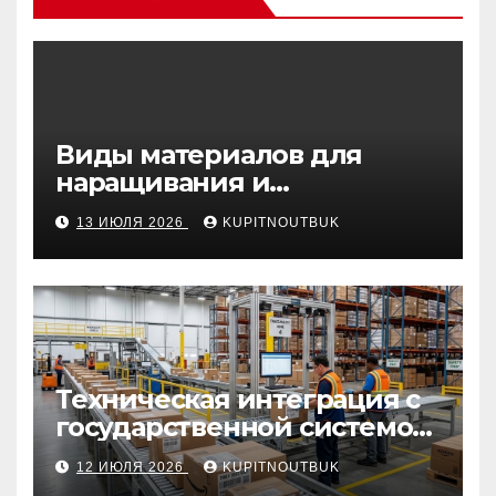
Виды материалов для
наращивания и
моделирования ногтей
13 ИЮЛЯ 2026
KUPITNOUTBUK
Техническая интеграция с
государственной системой
«Честный знак
12 ИЮЛЯ 2026
KUPITNOUTBUK