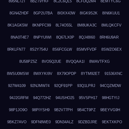
895NL72T
8BZT9YKF
8C2C6QL5
8CFDQ2M4
8EMTYC6G
8GN4ZHDF
8GP2U7BA
8I0XX43W
8IGK9S2K
8IN6KUU1
8K1AGK5W
8KNPFC99
8L74O55L
8M8UKA3C
8MLQKCFV
8NA0T4E7
8NPYUIWI
8Q67LX0P
8QJ48I60
8RH6U9AR
8RKLFN77
8S2Y754U
8S6FCGLW
8SMVFVDF
8SWZO6EX
8U58PZ5Z
8VO5Q2UE
8VQQAA1I
8WAVTFXG
8WSU0MSW
8WXYKI9V
8X79OPDP
8YTM92ET
91536XNC
927W4109
92NJMW74
92QF91PP
93Q1LPRJ
94CQZMDW
94J2GRFM
94Q772HZ
94USHO25
95VSPH17
98HGTYIJ
98P1JO9O
98PIYSH9
9B2V77PH
9B4CT9PZ
9BEYVG9H
9BKZ7AVO
9DFN8WE0
9DN34ALZ
9DZBDJRE
9EKTXKPO