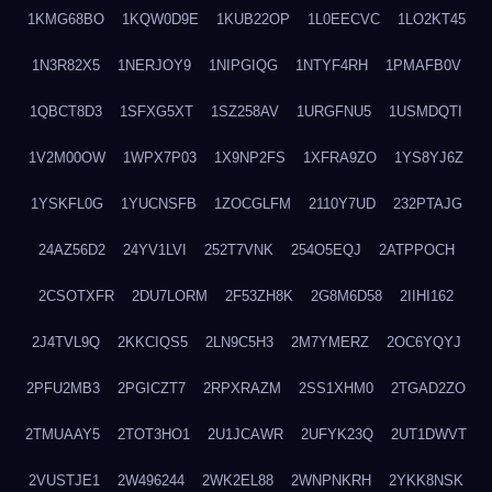
1KMG68BO
1KQW0D9E
1KUB22OP
1L0EECVC
1LO2KT45
1N3R82X5
1NERJOY9
1NIPGIQG
1NTYF4RH
1PMAFB0V
1QBCT8D3
1SFXG5XT
1SZ258AV
1URGFNU5
1USMDQTI
1V2M00OW
1WPX7P03
1X9NP2FS
1XFRA9ZO
1YS8YJ6Z
1YSKFL0G
1YUCNSFB
1ZOCGLFM
2110Y7UD
232PTAJG
24AZ56D2
24YV1LVI
252T7VNK
254O5EQJ
2ATPPOCH
2CSOTXFR
2DU7LORM
2F53ZH8K
2G8M6D58
2IIHI162
2J4TVL9Q
2KKCIQS5
2LN9C5H3
2M7YMERZ
2OC6YQYJ
2PFU2MB3
2PGICZT7
2RPXRAZM
2SS1XHM0
2TGAD2ZO
2TMUAAY5
2TOT3HO1
2U1JCAWR
2UFYK23Q
2UT1DWVT
2VUSTJE1
2W496244
2WK2EL88
2WNPNKRH
2YKK8NSK