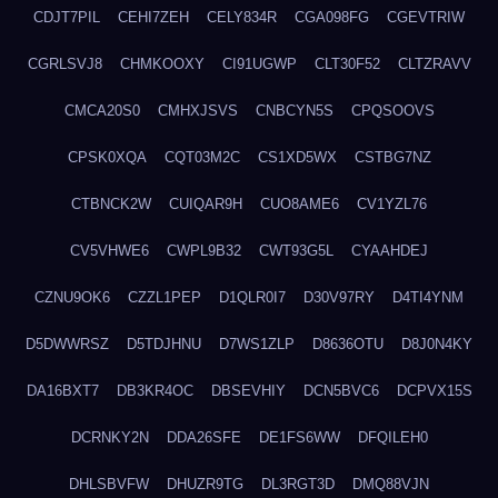
CDJT7PIL
CEHI7ZEH
CELY834R
CGA098FG
CGEVTRIW
CGRLSVJ8
CHMKOOXY
CI91UGWP
CLT30F52
CLTZRAVV
CMCA20S0
CMHXJSVS
CNBCYN5S
CPQSOOVS
CPSK0XQA
CQT03M2C
CS1XD5WX
CSTBG7NZ
CTBNCK2W
CUIQAR9H
CUO8AME6
CV1YZL76
CV5VHWE6
CWPL9B32
CWT93G5L
CYAAHDEJ
CZNU9OK6
CZZL1PEP
D1QLR0I7
D30V97RY
D4TI4YNM
D5DWWRSZ
D5TDJHNU
D7WS1ZLP
D8636OTU
D8J0N4KY
DA16BXT7
DB3KR4OC
DBSEVHIY
DCN5BVC6
DCPVX15S
DCRNKY2N
DDA26SFE
DE1FS6WW
DFQILEH0
DHLSBVFW
DHUZR9TG
DL3RGT3D
DMQ88VJN