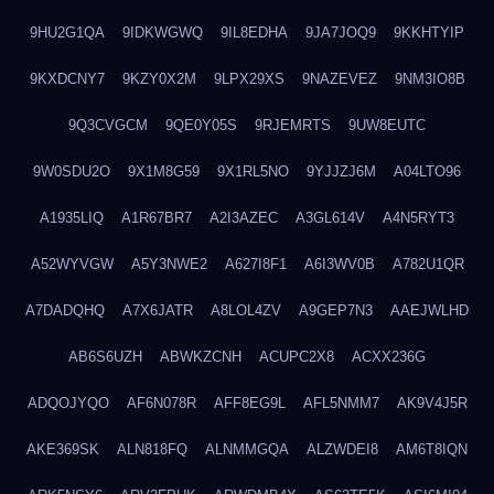
9HU2G1QA
9IDKWGWQ
9IL8EDHA
9JA7JOQ9
9KKHTYIP
9KXDCNY7
9KZY0X2M
9LPX29XS
9NAZEVEZ
9NM3IO8B
9Q3CVGCM
9QE0Y05S
9RJEMRTS
9UW8EUTC
9W0SDU2O
9X1M8G59
9X1RL5NO
9YJJZJ6M
A04LTO96
A1935LIQ
A1R67BR7
A2I3AZEC
A3GL614V
A4N5RYT3
A52WYVGW
A5Y3NWE2
A627I8F1
A6I3WV0B
A782U1QR
A7DADQHQ
A7X6JATR
A8LOL4ZV
A9GEP7N3
AAEJWLHD
AB6S6UZH
ABWKZCNH
ACUPC2X8
ACXX236G
ADQOJYQO
AF6N078R
AFF8EG9L
AFL5NMM7
AK9V4J5R
AKE369SK
ALN818FQ
ALNMMGQA
ALZWDEI8
AM6T8IQN