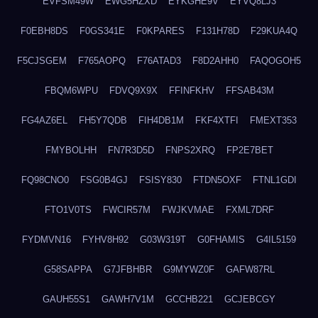
EVFSM49W
EWG5HZXD
EYKGHE9V
EYVQ8LJ3
F0EBH8DS
F0GS341E
F0KPARES
F131H78D
F29KUA4Q
F5CJSGEM
F765AOPQ
F76ATAD3
F8D2AHH0
FAQOGOH5
FBQM6WPU
FDVQ9X9X
FFINFKHV
FFSAB43M
FG4AZ6EL
FH5Y7QDB
FIH4DB1M
FKF4XTFI
FMEXT353
FMYBOLHH
FN7R3D5D
FNPS2XRQ
FP2E7BET
FQ98CNO0
FSG0B4GJ
FSISY830
FTDN5OXF
FTNL1GDI
FTO1V0TS
FWCIR57M
FWJKVMAE
FXML7DRF
FYDMVN16
FYHV8H92
G03W319T
G0FHAMIS
G4IL5159
G58SAPPA
G7JFBHBR
G9MYWZ0F
GAFW87RL
GAUH55S1
GAWH7V1M
GCCHB221
GCJEBCGY