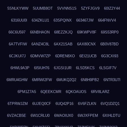
5SNLKYWW
5UUMB8OT
5VVNNS1S
5ZYFJGV9
60IZ2Y44
6316UU0I
634ZKLU1
63SPQINX
663467JW
664FNVV4
66C6U597
66NBHAON
68EZZKJQ
69KWPV8F
69S53RP0
6A7TVFIW
6ANZ4C8L
6AX21SAB
6AX80CNX
6B0V87BD
6CJKUI7J
6DMVW7ZP
6DREN8XO
6EI21UCB
6G3CXI93
6HWL9A3P
6I5IUH76
6JGSI1UR
6LSD5KCS
6LSGIF7V
6MRU4GHW
6MRWI2FW
6MUKQ2Q2
6N8H9PB2
6NTR3U7I
6PM1Z7A5
6QEEKCMR
6QKOAUOS
6RV8LARZ
6TPRWJZM
6UJEQ0CF
6UQ42P16
6V6FZLKN
6VQ1DZQ1
6VZACB5E
6W1CRLU0
6WAOIUX0
6WJXFPEM
6XIHLDTU