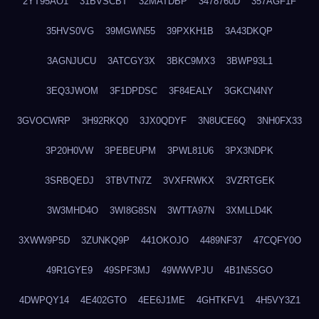
2YT95AO1
31BVSCBT
32MATDBP
3478760D
357AGF1F
35HVS0VG
39MGWN55
39PXKH1B
3A43DKQP
3AGNJUCU
3ATCGY3X
3BKC9MX3
3BWP93L1
3EQ3JWOM
3F1DPDSC
3F84EALY
3GKCN4NY
3GVOCWRP
3H92RKQ0
3JX0QDYF
3N8UCE6Q
3NH0FX33
3P20H0VW
3PEBEUPM
3PWL81U6
3PX3NDPK
3SRBQEDJ
3TBVTN7Z
3VXFRWKX
3VZRTGEK
3W3MHD4O
3WI8G8SN
3WTTA97N
3XMLLD4K
3XWW9P5D
3ZUNKQ9P
441OKOJO
4489NF37
47CQFY0O
49R1GYE9
49SPF3MJ
49WWVPJU
4B1N5SGO
4DWPQY14
4E402GTO
4EE6J1ME
4GHTKFV1
4H5VY3Z1