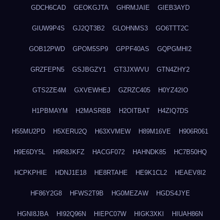
GDCH6CAD
GEOKGJTA
GHRMJAIE
GIEB3AYD
GIUW9P4S
GJ2QT3B2
GLOHNMS3
GO6TTT2C
GOB12PWD
GPOM5SP9
GPPF40AS
GQPGMHI2
GRZFEPN5
GSJBGZY1
GT3JXWVU
GTN4ZHY2
GTS2ZE4M
GXVEWHEJ
GZRZC405
H0YZ42IO
H1PBMAYM
H2MASRBB
H2OITBAT
H4ZIQ7DS
H55MU2PD
H5XERU2Q
H63XVMEW
H89M16VE
H906R061
H9E6DY5L
H9R8JKFZ
HACGF072
HAHNDK85
HC7B50HQ
HCPKPHIE
HDNJ1E18
HE8RTAHE
HE9K1CL2
HEAEV8I2
HF86Y2G8
HFWS2T9B
HG0MEZAW
HGDS4JYE
HGNI8JBA
HI92Q96N
HIEPC07W
HIGK3XKI
HIUAH86N