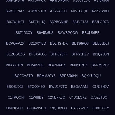
ARK5NSY6
ARV3FPUK
ARWDMB4X
AS63TE5K
ASI6MI04
AWOCPIA7
AWRHV163
AX22A8H0
AXVH3IQK
AZ26KW80
B0OWLK0T
B4TGHIUQ
B5PBGMHP
B61VF183
B83LODZ5
B8FJD3QY
B9V5N6US
BAWBPCGW
BBULS6EE
BCPQFPZX
BD10XYBD
BDLHG7DK
BE136RQ8
BEE98D8J
BEZUGCZG
BFBXAO56
BHP8Y6FF
BHR75HZV
BI1Q9U0N
BK4Y2DLN
BLV4BZUZ
BLX2MXBK
BM0YD7CZ
BM7M6ZF3
BOFCVSTR
BPMM2CY3
BPRBR6HH
BQXYURQU
BSOSJ00Z
BTO0O46Q
BWU2P7TC
BZQAAANI
C1RJ8N9V
C1TPQQNI
C1WIIIBY
C2NBFKJQ
C4UCLQK2
C70Z0TDQ
C84PK9DO
C8DAVWHN
C9QDX93U
CA6S6VUZ
CB9F33CY