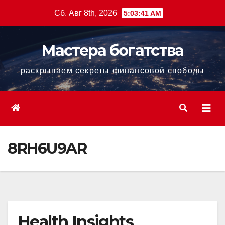
Перейти
Сб. Авг 8th, 2026
5:03:43 AM
к
содержанию
Мастера богатства
раскрываем секреты финансовой свободы
8RH6U9AR
Health Insights