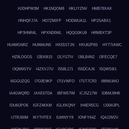
HJDHPW3M
HK1NQOM8
HKLIYZNV
HMB78XA8
HNHQFJ7A
HO7ZMIFP
HODWUA1L
HP2SABX1
HP3HNR4L
HPXND0WL
HQQG0KU9
HRMBXT3P
HU4MGNRZ
HU994UN5
HX55STJN
HXU62P8S
HYT7IAWC
HZ8LOGOS
I2BX8I15
I2LYGTIV
I36LB4N2
I3FECQE7
I3QM9SYV
I4ZXVJ7U
I558L171
I55DCAJ6
I5QWS9I1
I6GGUZQG
I7G0E9KP
I7I1VWFO
I7ST7CR3
I88WLW4J
IA4GWQRD
IAXE6TDA
IBFW57IM
ICJ5Z17W
IDBMJ8H8
IDU6OPO6
IGFZ4KKM
IGLXKQNY
IH4ER5CG
IJ00A3PL
IJTRJ60M
IKYTHTEX
ILWINYY8
IONFY64Z
IQ4J2M2V