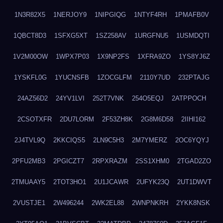
1N3R82X5
1NERJOY9
1NIPGIQG
1NTYF4RH
1PMAFB0V
1QBCT8D3
1SFXG5XT
1SZ258AV
1URGFNU5
1USMDQTI
1V2M00OW
1WPX7P03
1X9NP2FS
1XFRA9ZO
1YS8YJ6Z
1YSKFL0G
1YUCNSFB
1ZOCGLFM
2110Y7UD
232PTAJG
24AZ56D2
24YV1LVI
252T7VNK
254O5EQJ
2ATPPOCH
2CSOTXFR
2DU7LORM
2F53ZH8K
2G8M6D58
2IIHI162
2J4TVL9Q
2KKCIQS5
2LN9C5H3
2M7YMERZ
2OC6YQYJ
2PFU2MB3
2PGICZT7
2RPXRAZM
2SS1XHM0
2TGAD2ZO
2TMUAAY5
2TOT3HO1
2U1JCAWR
2UFYK23Q
2UT1DWVT
2VUSTJE1
2W496244
2WK2EL88
2WNPNKRH
2YKK8NSK