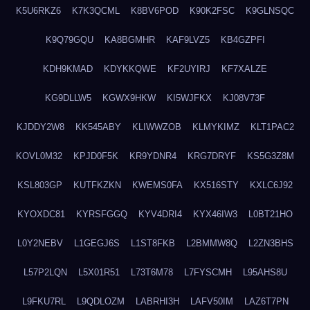
K5U6RKZ6
K7K3QCML
K8BV6POD
K90K2FSC
K9GLNSQC
K9Q79GQU
KA8BGMHR
KAF9LVZ5
KB4GZPFI
KDH9KMAD
KDYKKQWE
KF2UYIRJ
KF7XALZE
KG9DLLW5
KGWX9HKW
KI5WJFKX
KJ08V73F
KJDDY2W8
KK545ABY
KLIWWZOB
KLMYKIMZ
KLT1PAC2
KOVL0M32
KPJD0F5K
KR9YDNR4
KRG7DRYF
KS5G3Z8M
KSL803GP
KUTFKZKN
KWEMS0FA
KX516STY
KXLC6J92
KYOXDC81
KYRSFGGQ
KYV4DRI4
KYX46IW3
L0BT21HO
L0Y2NEBV
L1GEGJ6S
L1ST8FKB
L2BMMW8Q
L2ZN3BHS
L57P2LQN
L5X01R51
L73T6M78
L7FYSCMH
L95AHS8U
L9FKU7RL
L9QDLOZM
LABRHI3H
LAFV50IM
LAZ6T7PN