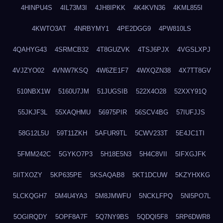
4HINPU4S
4IL73M3I
4JH8IPKK
4K4KVN36
4KML855I
4KWTO3AT
4NRBYMY1
4PE2DGG9
4PW810LS
4QAHYG43
4SRMCB32
4T8GUZVK
4TSJ6PJX
4VGSLXPJ
4VJZYO02
4VNW7KSQ
4W6ZE1F7
4WXQZN38
4X7TT8GV
510NBX1W
5160U7JM
51JUGSIB
522X4O28
52XXY91Q
55JKJF3L
55XAQHMU
56975PIR
56SCV4BG
57IUFJJS
58G12L5U
59T11ZKH
5AFUR9TL
5CWV233T
5E4JC1TI
5FMM242C
5GYKO7P3
5H18E5N3
5H4C8VII
5IFXGJFK
5IITXOZY
5KP635PE
5KSAQAB8
5KT1DCUW
5KZYHXKG
5LCKQGH7
5M4U4YA3
5M8JMWFU
5NCKLFPQ
5NI5PO7L
5OGIRQDY
5OPF8A7F
5Q7NY9BS
5QDQI5F8
5RP6DWR8