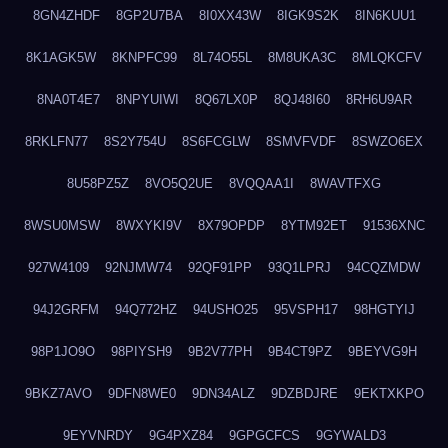
8GN4ZHDF
8GP2U7BA
8I0XX43W
8IGK9S2K
8IN6KUU1
8K1AGK5W
8KNPFC99
8L74O55L
8M8UKA3C
8MLQKCFV
8NA0T4E7
8NPYUIWI
8Q67LX0P
8QJ48I60
8RH6U9AR
8RKLFN77
8S2Y754U
8S6FCGLW
8SMVFVDF
8SWZO6EX
8U58PZ5Z
8VO5Q2UE
8VQQAA1I
8WAVTFXG
8WSU0MSW
8WXYKI9V
8X79OPDP
8YTM92ET
91536XNC
927W4109
92NJMW74
92QF91PP
93Q1LPRJ
94CQZMDW
94J2GRFM
94Q772HZ
94USHO25
95VSPH17
98HGTYIJ
98P1JO9O
98PIYSH9
9B2V77PH
9B4CT9PZ
9BEYVG9H
9BKZ7AVO
9DFN8WE0
9DN34ALZ
9DZBDJRE
9EKTXKPO
9EYVNRDY
9G4PXZ84
9GPGCFCS
9GYWALD3