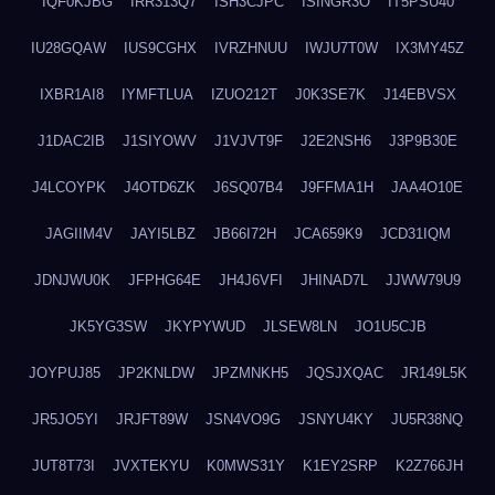
IQF0KJBG
IRR313Q7
ISH3CJPC
ISINGR3O
IT5PSU40
IU28GQAW
IUS9CGHX
IVRZHNUU
IWJU7T0W
IX3MY45Z
IXBR1AI8
IYMFTLUA
IZUO212T
J0K3SE7K
J14EBVSX
J1DAC2IB
J1SIYOWV
J1VJVT9F
J2E2NSH6
J3P9B30E
J4LCOYPK
J4OTD6ZK
J6SQ07B4
J9FFMA1H
JAA4O10E
JAGIIM4V
JAYI5LBZ
JB66I72H
JCA659K9
JCD31IQM
JDNJWU0K
JFPHG64E
JH4J6VFI
JHINAD7L
JJWW79U9
JK5YG3SW
JKYPYWUD
JLSEW8LN
JO1U5CJB
JOYPUJ85
JP2KNLDW
JPZMNKH5
JQSJXQAC
JR149L5K
JR5JO5YI
JRJFT89W
JSN4VO9G
JSNYU4KY
JU5R38NQ
JUT8T73I
JVXTEKYU
K0MWS31Y
K1EY2SRP
K2Z766JH