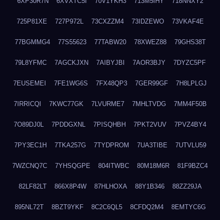
6XP30R7N
6XVXTC5I
70V1YKH3
713M5IHY
718NNXY2
725P81XE
727P972L
73CXZZM4
73IDZEWO
73VKAF4E
77BGMMG4
77S55623
77TABW20
78XWEZ88
79GHS38T
79L8YFMC
7AGCKJXN
7AIBYJBI
7AOR3BJY
7DYZC5PF
7EUSEMEI
7FE1WG6S
7FX48QP3
7GER99GF
7H8LPLGJ
7IRRICQI
7KWC77GK
7LVURME7
7MHLTVDG
7MM4F50B
7O89DJ0L
7PDDGXNL
7PISQHBH
7PKT2VUV
7PVZ4BY4
7PY3EC1H
7TKA257G
7TYDPROM
7UA3TIBE
7UTVLU59
7WZCNQ7C
7YHSQGPE
804ITWBC
80M18M6R
81F9BZC4
82LF82LT
866X8P4W
87HLHOXA
88Y1B346
88ZZ29JA
895NL72T
8BZT9YKF
8C2C6QL5
8CFDQ2M4
8EMTYC6G