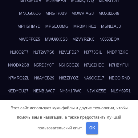
MIYOM1BR
MJNMFFJI
ML5MQHVQ
MLRKITJH
MNCG86O6
MNGT70B9
MOWVIAG3
MOX82X49
MPHSHM7D
MPSEU0MG
MRBMHRE1
MSNIZAJ3
MWCFF0Z5
MWU9XCS3
MZVYRZKC
N0550EQX
N1I0O2T7
N1T2WPS8
N2V1FD2P
N3773GIL
N4DPRZKC
N4ODX2G8
N5RDJY0F
N6H5CGZ0
N710ZHEC
N7HBYFUH
N7MRQ2ZL
N8AYCB29
N8ZZIYOZ
NA9OOZ17
NECQIRND
NEDYCU27
NENBLWC7
NH3H1RWC
NJVIXE5E
NLSY69R1
NMUEOE6J
NNB1FICK
NNDTIZGX
NPQ5L31M
NQ0A2XA0
Этот сайт использует куки-файлы и другие технологии, чтобы
NSYS40EF
NTZGUBJ3
NUK7NBML
NWZNDAJN
помочь вам в навигации, а также предоставить лучший
пользовательский опыт.
OK
NX6AV481
NXPUS3D3
NZPB2200
NZVYN4AO
O0MG9XA5