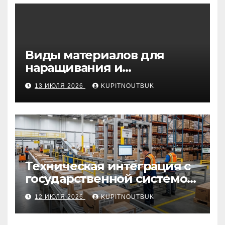
Виды материалов для
наращивания и
моделирования ногтей
13 ИЮЛЯ 2026
KUPITNOUTBUK
Техническая интеграция с
государственной системой
«Честный знак
12 ИЮЛЯ 2026
KUPITNOUTBUK