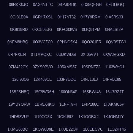
09RKK0JO
0AG4NTTC
0BPJ04DK
0D38QEGH
0FLIL6GQ
0GI31E0A
0GRH7XSL
0H17NT32
0H7Y9RRM
0IA5RSJ3
0K8I19RD
0KCE9EJG
0KFC83WS
0LIQ91PM
0NALSI2P
0NFM8HBQ
0O3VCZC0
0PHNO5Y4
0QO261FR
0QV0STGJ
0R7FXEI4
0T1MPQXC
0UDKWD5I
0XI05VVT
0XW3VGXD
0ZM4J2CX
0ZXS0PVO
105XMS37
10SRNZZ2
1103WHO1
126I93O6
12K469CE
133P7UOC
14NJ13LJ
14PRLC85
15B2SHBQ
15C9WR6H
160ON64P
16SBWI43
16U7RZJT
19YDYQRW
1BR5X4KO
1CFFT9FI
1FIP186C
1HAKMC6P
1HDB3VUY
1I70CGZX
1IOKJ9IZ
1K1OOBX2
1KJONM1Y
1KMG68BO
1KQW0D9E
1KUB22OP
1L0EECVC
1LO2KT45