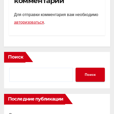
комментарий
A
kl
a
в
p
a
m
и
Для отправки комментария вам необходимо
p
ss
ть
авторизоваться
.
ni
ki
Поиск
Поиск
Последние публикации