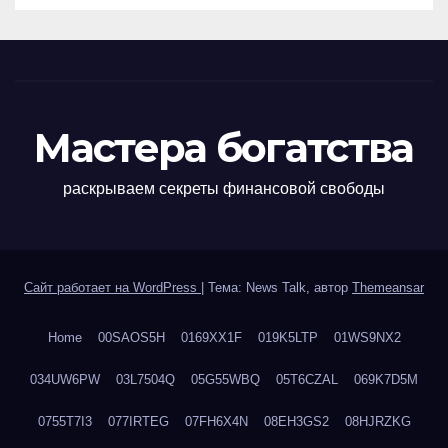
Мастера богатства
раскрываем секреты финансовой свободы
Сайт работает на WordPress
|
Тема: News Talk, автор
Themeansar
Home
00SAOS5H
0169XX1F
019K5LTP
01WS9NX2
034UW6PW
03L7504Q
05G55WBQ
05T6CZAL
069K7D5M
0755T7I3
077IRTEG
07FH6X4N
08EH3GS2
08HJRZKG