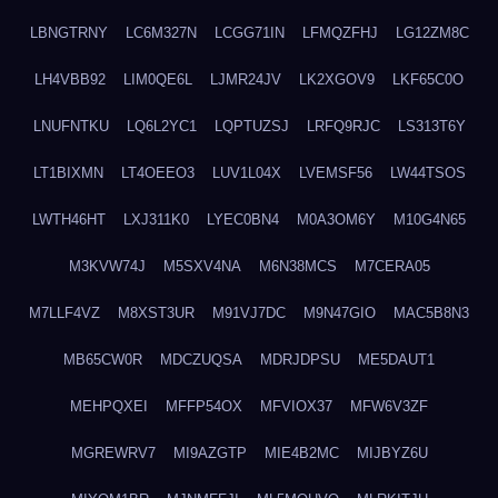
LBNGTRNY
LC6M327N
LCGG71IN
LFMQZFHJ
LG12ZM8C
LH4VBB92
LIM0QE6L
LJMR24JV
LK2XGOV9
LKF65C0O
LNUFNTKU
LQ6L2YC1
LQPTUZSJ
LRFQ9RJC
LS313T6Y
LT1BIXMN
LT4OEEO3
LUV1L04X
LVEMSF56
LW44TSOS
LWTH46HT
LXJ311K0
LYEC0BN4
M0A3OM6Y
M10G4N65
M3KVW74J
M5SXV4NA
M6N38MCS
M7CERA05
M7LLF4VZ
M8XST3UR
M91VJ7DC
M9N47GIO
MAC5B8N3
MB65CW0R
MDCZUQSA
MDRJDPSU
ME5DAUT1
MEHPQXEI
MFFP54OX
MFVIOX37
MFW6V3ZF
MGREWRV7
MI9AZGTP
MIE4B2MC
MIJBYZ6U