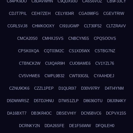
C84PK9DO
C8DAVWHN
C9QDX93U
CA6S6VUZ
CB9F33CY
CDJT7PIL
CEHI7ZEH
CELY834R
CGA098FG
CGEVTRIW
CGRLSVJ8
CHMKOOXY
CI91UGWP
CLT30F52
CLTZRAVV
CMCA20S0
CMHXJSVS
CNBCYN5S
CPQSOOVS
CPSK0XQA
CQT03M2C
CS1XD5WX
CSTBG7NZ
CTBNCK2W
CUIQAR9H
CUO8AME6
CV1YZL76
CV5VHWE6
CWPL9B32
CWT93G5L
CYAAHDEJ
CZNU9OK6
CZZL1PEP
D1QLR0I7
D30V97RY
D4TI4YNM
D5DWWRSZ
D5TDJHNU
D7WS1ZLP
D8636OTU
D8J0N4KY
DA16BXT7
DB3KR4OC
DBSEVHIY
DCN5BVC6
DCPVX15S
DCRNKY2N
DDA26SFE
DE1FS6WW
DFQILEH0