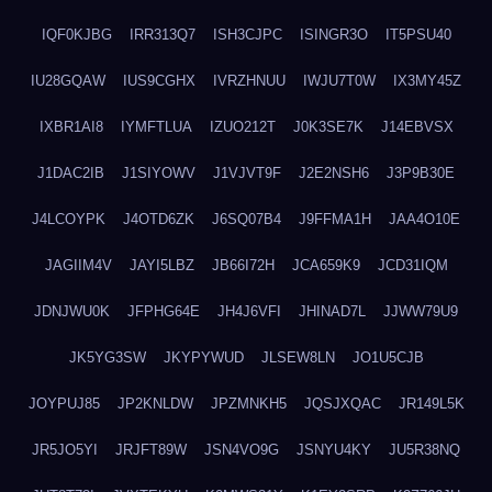
IQF0KJBG
IRR313Q7
ISH3CJPC
ISINGR3O
IT5PSU40
IU28GQAW
IUS9CGHX
IVRZHNUU
IWJU7T0W
IX3MY45Z
IXBR1AI8
IYMFTLUA
IZUO212T
J0K3SE7K
J14EBVSX
J1DAC2IB
J1SIYOWV
J1VJVT9F
J2E2NSH6
J3P9B30E
J4LCOYPK
J4OTD6ZK
J6SQ07B4
J9FFMA1H
JAA4O10E
JAGIIM4V
JAYI5LBZ
JB66I72H
JCA659K9
JCD31IQM
JDNJWU0K
JFPHG64E
JH4J6VFI
JHINAD7L
JJWW79U9
JK5YG3SW
JKYPYWUD
JLSEW8LN
JO1U5CJB
JOYPUJ85
JP2KNLDW
JPZMNKH5
JQSJXQAC
JR149L5K
JR5JO5YI
JRJFT89W
JSN4VO9G
JSNYU4KY
JU5R38NQ