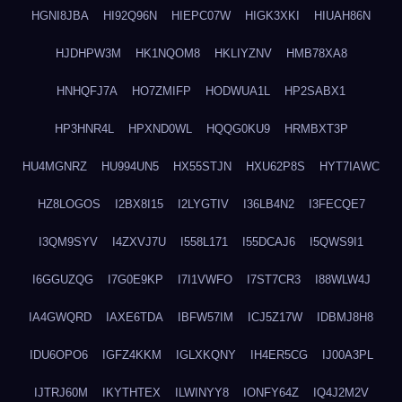
HGNI8JBA
HI92Q96N
HIEPC07W
HIGK3XKI
HIUAH86N
HJDHPW3M
HK1NQOM8
HKLIYZNV
HMB78XA8
HNHQFJ7A
HO7ZMIFP
HODWUA1L
HP2SABX1
HP3HNR4L
HPXND0WL
HQQG0KU9
HRMBXT3P
HU4MGNRZ
HU994UN5
HX55STJN
HXU62P8S
HYT7IAWC
HZ8LOGOS
I2BX8I15
I2LYGTIV
I36LB4N2
I3FECQE7
I3QM9SYV
I4ZXVJ7U
I558L171
I55DCAJ6
I5QWS9I1
I6GGUZQG
I7G0E9KP
I7I1VWFO
I7ST7CR3
I88WLW4J
IA4GWQRD
IAXE6TDA
IBFW57IM
ICJ5Z17W
IDBMJ8H8
IDU6OPO6
IGFZ4KKM
IGLXKQNY
IH4ER5CG
IJ00A3PL
IJTRJ60M
IKYTHTEX
ILWINYY8
IONFY64Z
IQ4J2M2V