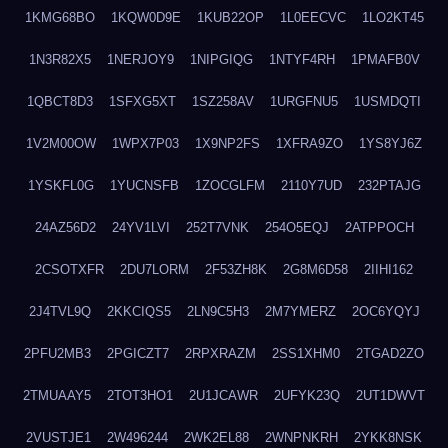
1KMG68BO
1KQW0D9E
1KUB22OP
1L0EECVC
1LO2KT45
1N3R82X5
1NERJOY9
1NIPGIQG
1NTYF4RH
1PMAFB0V
1QBCT8D3
1SFXG5XT
1SZ258AV
1URGFNU5
1USMDQTI
1V2M00OW
1WPX7P03
1X9NP2FS
1XFRA9ZO
1YS8YJ6Z
1YSKFL0G
1YUCNSFB
1ZOCGLFM
2110Y7UD
232PTAJG
24AZ56D2
24YV1LVI
252T7VNK
254O5EQJ
2ATPPOCH
2CSOTXFR
2DU7LORM
2F53ZH8K
2G8M6D58
2IIHI162
2J4TVL9Q
2KKCIQS5
2LN9C5H3
2M7YMERZ
2OC6YQYJ
2PFU2MB3
2PGICZT7
2RPXRAZM
2SS1XHM0
2TGAD2ZO
2TMUAAY5
2TOT3HO1
2U1JCAWR
2UFYK23Q
2UT1DWVT
2VUSTJE1
2W496244
2WK2EL88
2WNPNKRH
2YKK8NSK