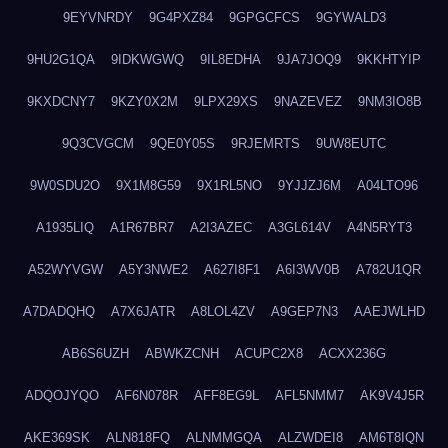
9EYVNRDY
9G4PXZ84
9GPGCFCS
9GYWALD3
9HU2G1QA
9IDKWGWQ
9IL8EDHA
9JA7JOQ9
9KKHTYIP
9KXDCNY7
9KZY0X2M
9LPX29XS
9NAZEVEZ
9NM3IO8B
9Q3CVGCM
9QE0Y05S
9RJEMRTS
9UW8EUTC
9W0SDU2O
9X1M8G59
9X1RL5NO
9YJJZJ6M
A04LTO96
A1935LIQ
A1R67BR7
A2I3AZEC
A3GL614V
A4N5RYT3
A52WYVGW
A5Y3NWE2
A627I8F1
A6I3WV0B
A782U1QR
A7DADQHQ
A7X6JATR
A8LOL4ZV
A9GEP7N3
AAEJWLHD
AB6S6UZH
ABWKZCNH
ACUPC2X8
ACXX236G
ADQOJYQO
AF6N078R
AFF8EG9L
AFL5NMM7
AK9V4J5R
AKE369SK
ALN818FQ
ALNMMGQA
ALZWDEI8
AM6T8IQN