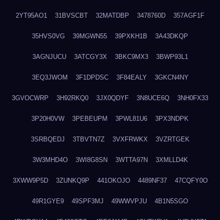
2YT95AO1
31BVSCBT
32MATDBP
3478760D
357AGF1F
35HVS0VG
39MGWN55
39PXKH1B
3A43DKQP
3AGNJUCU
3ATCGY3X
3BKC9MX3
3BWP93L1
3EQ3JWOM
3F1DPDSC
3F84EALY
3GKCN4NY
3GVOCWRP
3H92RKQ0
3JX0QDYF
3N8UCE6Q
3NH0FX33
3P20H0VW
3PEBEUPM
3PWL81U6
3PX3NDPK
3SRBQEDJ
3TBVTN7Z
3VXFRWKX
3VZRTGEK
3W3MHD4O
3WI8G8SN
3WTTA97N
3XMLLD4K
3XWW9P5D
3ZUNKQ9P
441OKOJO
4489NF37
47CQFY0O
49R1GYE9
49SPF3MJ
49WWVPJU
4B1N5SGO