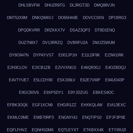
DHLSBVFW
DHUZR9TG
DL3RGT3D
DMQ88VJN
DMT52X8M
DNKQW6VJ
DO65HA8E
DOVCC0XN
DPI3IRG3
DPQDKVRR
DRZKKX7V
DSAZ3QP3
DT8D1ENQ
DUZ7N8X7
DV13RRZQ
DVBRFU2A
DWJZ5WUM
DY8O947N
DYPAYVST
E001JP1H
E11LDF9K
E23W1IRK
E2H3CLOV
E2ICB1ZB
E2VVXNGS
E46QR3GJ
E4OZBDQJ
E4VTYUE7
E5LCDY80
E5XJ09LV
E62E7VMP
E94UO43P
E9GCB0V6
E9XP5DY1
E9YJDZUG
EBKES9OC
EFBK3OQ6
EGF1XCN9
EHGIR1ZZ
EHXKQL4W
EIA13EXC
EKMLC0ME
EMB70RP3
ENGNYI4J
ENQTIPS0
EPJF3P0E
EQFLFHVZ
EQNHSDM6
EQTLEYXT
ETKBXX4K
ETYIRU2I