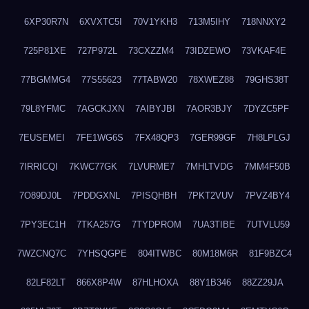
6XP30R7N
6XVXTC5I
70V1YKH3
713M5IHY
718NNXY2
725P81XE
727P972L
73CXZZM4
73IDZEWO
73VKAF4E
77BGMMG4
77S55623
77TABW20
78XWEZ88
79GHS38T
79L8YFMC
7AGCKJXN
7AIBYJBI
7AOR3BJY
7DYZC5PF
7EUSEMEI
7FE1WG6S
7FX48QP3
7GER99GF
7H8LPLGJ
7IRRICQI
7KWC77GK
7LVURME7
7MHLTVDG
7MM4F50B
7O89DJ0L
7PDDGXNL
7PISQHBH
7PKT2VUV
7PVZ4BY4
7PY3EC1H
7TKA257G
7TYDPROM
7UA3TIBE
7UTVLU59
7WZCNQ7C
7YHSQGPE
804ITWBC
80M18M6R
81F9BZC4
82LF82LT
866X8P4W
87HLHOXA
88Y1B346
88ZZ29JA