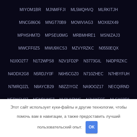
MIYOM1BR
MJNMFFJI
ML5MQHVQ
MLRKITJH
MNCG86O6
MNGT70B9
MOWVIAG3
MOX82X49
MPHSHM7D
MPSEU0MG
MRBMHRE1
MSNIZAJ3
MWCFF0Z5
MWU9XCS3
MZVYRZKC
N0550EQX
N1I0O2T7
N1T2WPS8
N2V1FD2P
N3773GIL
N4DPRZKC
N4ODX2G8
N5RDJY0F
N6H5CGZ0
N710ZHEC
N7HBYFUH
N7MRQ2ZL
N8AYCB29
N8ZZIYOZ
NA9OOZ17
NECQIRND
NEDYCU27
NENBLWC7
NH3H1RWC
NJVIXE5E
NLSY69R1
Этот сайт использует куки-файлы и другие технологии, чтобы
NMUEOE6J
NNB1FICK
NNDTIZGX
NPQ5L31M
NQ0A2XA0
помочь вам в навигации, а также предоставить лучший
NSYS40EF
NTZGUBJ3
NUK7NBML
NWZNDAJN
пользовательский опыт.
OK