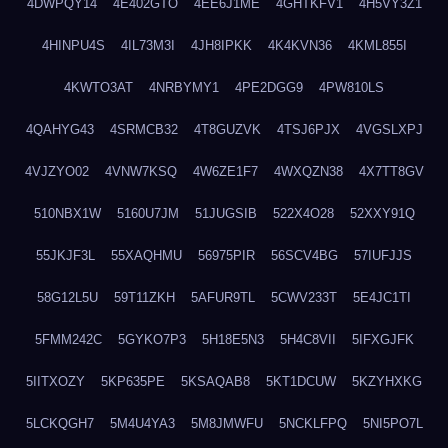
4DWPQY14
4E402GTO
4EE6J1ME
4GHTKFV1
4H5VY3Z1
4HINPU4S
4IL73M3I
4JH8IPKK
4K4KVN36
4KML855I
4KWTO3AT
4NRBYMY1
4PE2DGG9
4PW810LS
4QAHYG43
4SRMCB32
4T8GUZVK
4TSJ6PJX
4VGSLXPJ
4VJZYO02
4VNW7KSQ
4W6ZE1F7
4WXQZN38
4X7TT8GV
510NBX1W
5160U7JM
51JUGSIB
522X4O28
52XXY91Q
55JKJF3L
55XAQHMU
56975PIR
56SCV4BG
57IUFJJS
58G12L5U
59T11ZKH
5AFUR9TL
5CWV233T
5E4JC1TI
5FMM242C
5GYKO7P3
5H18E5N3
5H4C8VII
5IFXGJFK
5IITXOZY
5KP635PE
5KSAQAB8
5KT1DCUW
5KZYHXKG
5LCKQGH7
5M4U4YA3
5M8JMWFU
5NCKLFPQ
5NI5PO7L