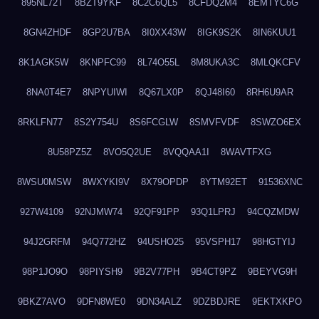
895NL72T
8BZT9YKF
8C2C6QL5
8CFDQ2M4
8EMTYC6G
8GN4ZHDF
8GP2U7BA
8I0XX43W
8IGK9S2K
8IN6KUU1
8K1AGK5W
8KNPFC99
8L74O55L
8M8UKA3C
8MLQKCFV
8NA0T4E7
8NPYUIWI
8Q67LX0P
8QJ48I60
8RH6U9AR
8RKLFN77
8S2Y754U
8S6FCGLW
8SMVFVDF
8SWZO6EX
8U58PZ5Z
8VO5Q2UE
8VQQAA1I
8WAVTFXG
8WSU0MSW
8WXYKI9V
8X79OPDP
8YTM92ET
91536XNC
927W4109
92NJMW74
92QF91PP
93Q1LPRJ
94CQZMDW
94J2GRFM
94Q772HZ
94USHO25
95VSPH17
98HGTYIJ
98P1JO9O
98PIYSH9
9B2V77PH
9B4CT9PZ
9BEYVG9H
9BKZ7AVO
9DFN8WE0
9DN34ALZ
9DZBDJRE
9EKTXKPO