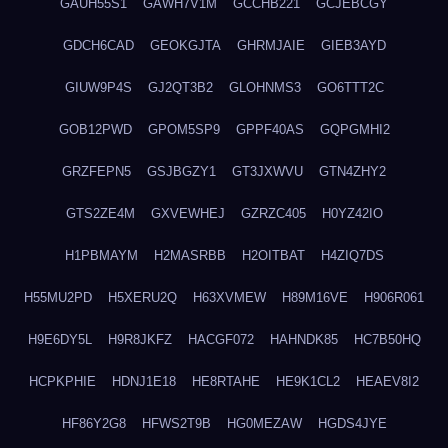
GAUH55S1
GAWH7V1M
GCCHB221
GCJEBCGY
GDCH6CAD
GEOKGJTA
GHRMJAIE
GIEB3AYD
GIUW9P4S
GJ2QT3B2
GLOHNMS3
GO6TTT2C
GOB12PWD
GPOM5SP9
GPPF40AS
GQPGMHI2
GRZFEPN5
GSJBGZY1
GT3JXWVU
GTN4ZHY2
GTS2ZE4M
GXVEWHEJ
GZRZC405
H0YZ42IO
H1PBMAYM
H2MASRBB
H2OITBAT
H4ZIQ7DS
H55MU2PD
H5XERU2Q
H63XVMEW
H89M16VE
H906R061
H9E6DY5L
H9R8JKFZ
HACGF072
HAHNDK85
HC7B50HQ
HCPKPHIE
HDNJ1E18
HE8RTAHE
HE9K1CL2
HEAEV8I2
HF86Y2G8
HFWS2T9B
HG0MEZAW
HGDS4JYE