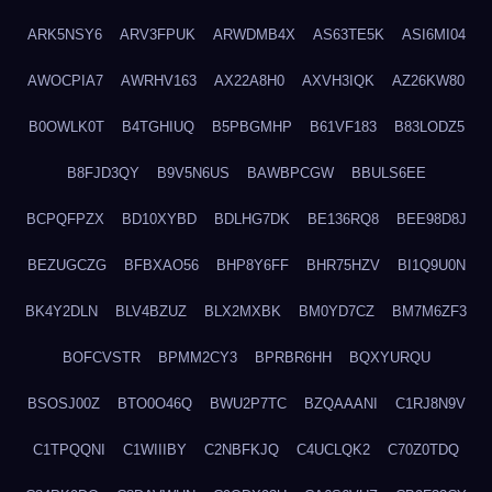
ARK5NSY6
ARV3FPUK
ARWDMB4X
AS63TE5K
ASI6MI04
AWOCPIA7
AWRHV163
AX22A8H0
AXVH3IQK
AZ26KW80
B0OWLK0T
B4TGHIUQ
B5PBGMHP
B61VF183
B83LODZ5
B8FJD3QY
B9V5N6US
BAWBPCGW
BBULS6EE
BCPQFPZX
BD10XYBD
BDLHG7DK
BE136RQ8
BEE98D8J
BEZUGCZG
BFBXAO56
BHP8Y6FF
BHR75HZV
BI1Q9U0N
BK4Y2DLN
BLV4BZUZ
BLX2MXBK
BM0YD7CZ
BM7M6ZF3
BOFCVSTR
BPMM2CY3
BPRBR6HH
BQXYURQU
BSOSJ00Z
BTO0O46Q
BWU2P7TC
BZQAAANI
C1RJ8N9V
C1TPQQNI
C1WIIIBY
C2NBFKJQ
C4UCLQK2
C70Z0TDQ