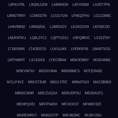
L9FKU7RL
L9QDLOZM
LABRHI3H
LAFV50IM
LAZ6T7PN
LBNGTRNY
LC6M327N
LCGG71IN
LFMQZFHJ
LG12ZM8C
LH4VBB92
LIM0QE6L
LJMR24JV
LK2XGOV9
LKF65C0O
LNUFNTKU
LQ6L2YC1
LQPTUZSJ
LRFQ9RJC
LS313T6Y
LT1BIXMN
LT4OEEO3
LUV1L04X
LVEMSF56
LW44TSOS
LWTH46HT
LXJ311K0
LYEC0BN4
M0A3OM6Y
M10G4N65
M3KVW74J
M5SXV4NA
M6N38MCS
M7CERA05
M7LLF4VZ
M8XST3UR
M91VJ7DC
M9N47GIO
MAC5B8N3
MB65CW0R
MDCZUQSA
MDRJDPSU
ME5DAUT1
MEHPQXEI
MFFP54OX
MFVIOX37
MFW6V3ZF
MGREWRV7
MI9AZGTP
MIE4B2MC
MIJBYZ6U