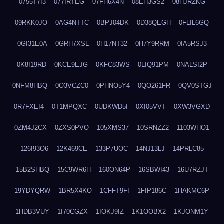
0755T7I3
077IRTEG
07FH6X4N
08EH3GS2
08HJRZKG
09RKK0JO
0AG4NTTC
0BPJ04DK
0D38QEGH
0FLIL6GQ
0GI31E0A
0GRH7XSL
0H17NT32
0H7Y9RRM
0IA5RSJ3
0K8I19RD
0KCE9EJG
0KFC83WS
0LIQ91PM
0NALSI2P
0NFM8HBQ
0O3VCZC0
0PHNO5Y4
0QO261FR
0QV0STGJ
0R7FXEI4
0T1MPQXC
0UDKWD5I
0XI05VVT
0XW3VGXD
0ZM4J2CX
0ZXS0PVO
105XMS37
10SRNZZ2
1103WHO1
126I93O6
12K469CE
133P7UOC
14NJ13LJ
14PRLC85
15B2SHBQ
15C9WR6H
160ON64P
16SBWI43
16U7RZJT
19YDYQRW
1BR5X4KO
1CFFT9FI
1FIP186C
1HAKMC6P
1HDB3VUY
1I70CGZX
1IOKJ9IZ
1K1OOBX2
1KJONM1Y