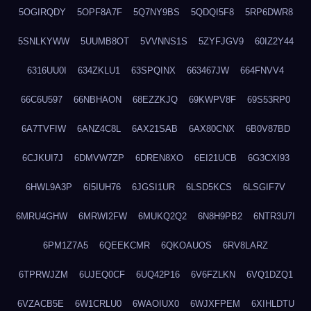
5OGIRQDY
5OPF8A7F
5Q7NY9BS
5QDQI5F8
5RP6DWR8
5SNLKYWW
5UUMB8OT
5VVNNS1S
5ZYFJGV9
60IZ2Y44
6316UU0I
634ZKLU1
63SPQINX
663467JW
664FNVV4
66C6U597
66NBHAON
68EZZKJQ
69KWPV8F
69S53RP0
6A7TVFIW
6ANZ4C8L
6AX21SAB
6AX80CNX
6B0V87BD
6CJKUI7J
6DMVW7ZP
6DREN8XO
6EI21UCB
6G3CXI93
6HWL9A3P
6I5IUH76
6JGSI1UR
6LSD5KCS
6LSGIF7V
6MRU4GHW
6MRWI2FW
6MUKQ2Q2
6N8H9PB2
6NTR3U7I
6PM1Z7A5
6QEEKCMR
6QKOAUOS
6RV8LARZ
6TPRWJZM
6UJEQ0CF
6UQ42P16
6V6FZLKN
6VQ1DZQ1
6VZACB5E
6W1CRLU0
6WAOIUX0
6WJXFPEM
6XIHLDTU