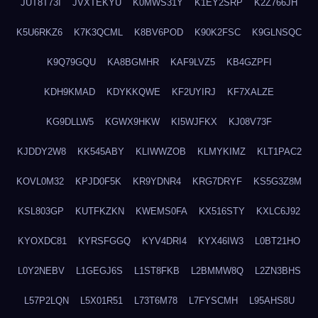
JUT8T73I
JVXTEKYU
K0MWS31Y
K1EY2SRP
K2Z766JH
K5U6RKZ6
K7K3QCML
K8BV6POD
K90K2FSC
K9GLNSQC
K9Q79GQU
KA8BGMHR
KAF9LVZ5
KB4GZPFI
KDH9KMAD
KDYKKQWE
KF2UYIRJ
KF7XALZE
KG9DLLW5
KGWX9HKW
KI5WJFKX
KJ08V73F
KJDDY2W8
KK545ABY
KLIWWZOB
KLMYKIMZ
KLT1PAC2
KOVL0M32
KPJD0F5K
KR9YDNR4
KRG7DRYF
KS5G3Z8M
KSL803GP
KUTFKZKN
KWEMS0FA
KX516STY
KXLC6J92
KYOXDC81
KYRSFGGQ
KYV4DRI4
KYX46IW3
L0BT21HO
L0Y2NEBV
L1GEGJ6S
L1ST8FKB
L2BMMW8Q
L2ZN3BHS
L57P2LQN
L5X01R51
L73T6M78
L7FYSCMH
L95AHS8U