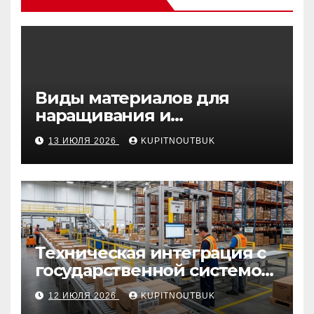
Виды материалов для
наращивания и
моделирования ногтей
13 ИЮЛЯ 2026
KUPITNOUTBUK
Техническая интеграция с
государственной системой
«Честный знак
12 ИЮЛЯ 2026
KUPITNOUTBUK