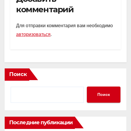
s
o
gr
а
комментарий
A
kl
a
в
p
a
m
и
Для отправки комментария вам необходимо
p
ss
ть
авторизоваться
.
ni
ki
Поиск
Поиск
Последние публикации