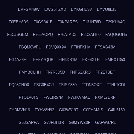
EVFSM49W
EWG5HZXD
EYKGHE9V
EYVQ8LJ3
F0EBH8DS
F0GS341E
F0KPARES
F131H78D
F29KUA4Q
F5CJSGEM
F765AOPQ
F76ATAD3
F8D2AHH0
FAQOGOH5
FBQM6WPU
FDVQ9X9X
FFINFKHV
FFSAB43M
FG4AZ6EL
FH5Y7QDB
FIH4DB1M
FKF4XTFI
FMEXT353
FMYBOLHH
FN7R3D5D
FNPS2XRQ
FP2E7BET
FQ98CNO0
FSG0B4GJ
FSISY830
FTDN5OXF
FTNL1GDI
FTO1V0TS
FWCIR57M
FWJKVMAE
FXML7DRF
FYDMVN16
FYHV8H92
G03W319T
G0FHAMIS
G4IL5159
G58SAPPA
G7JFBHBR
G9MYWZ0F
GAFW87RL