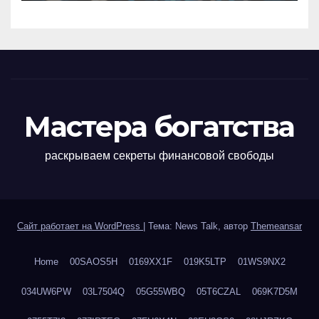
Мастера богатства
раскрываем секреты финансовой свободы
Сайт работает на WordPress
|
Тема: News Talk, автор
Themeansar
Home
00SAOS5H
0169XX1F
019K5LTP
01WS9NX2
034UW6PW
03L7504Q
05G55WBQ
05T6CZAL
069K7D5M