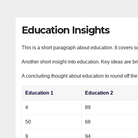
s
р
a
n
а
m
i
в
Education Insights
k
и
i
т
This is a short paragraph about education. It covers s
ь
Another short insight into education. Key ideas are br
A concluding thought about education to round off the
Education 1
Education 2
4
89
50
68
9
94