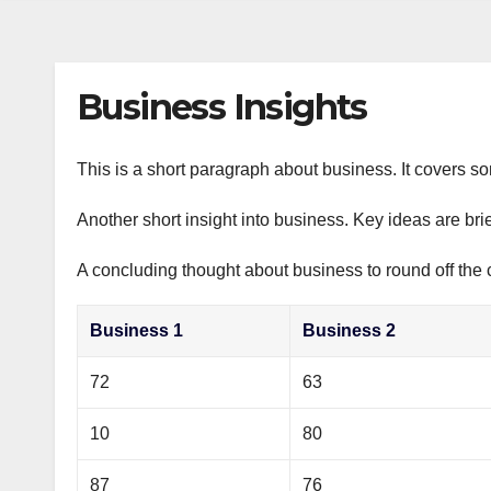
s
р
a
n
а
m
i
в
Business Insights
k
и
i
т
This is a short paragraph about business. It covers s
ь
Another short insight into business. Key ideas are bri
A concluding thought about business to round off the 
Business 1
Business 2
72
63
10
80
87
76