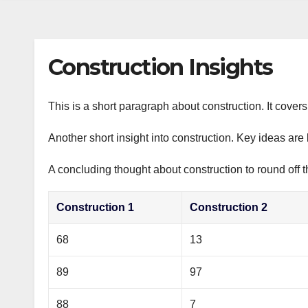
s
р
a
n
а
m
i
в
Construction Insights
k
и
i
т
This is a short paragraph about construction. It cover
ь
Another short insight into construction. Key ideas are 
A concluding thought about construction to round off t
Construction 1
Construction 2
68
13
89
97
88
7