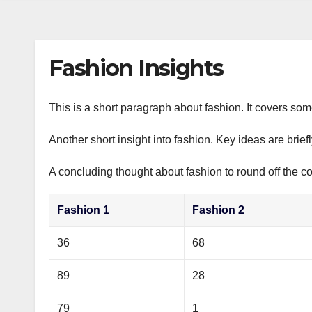
s
р
a
n
а
m
i
в
Fashion Insights
k
и
i
т
This is a short paragraph about fashion. It covers som
ь
Another short insight into fashion. Key ideas are brief
A concluding thought about fashion to round off the co
Fashion 1
Fashion 2
36
68
89
28
79
1