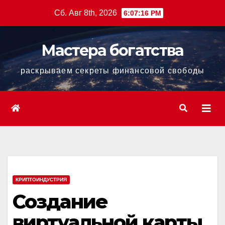
Перейти
Сб. Авг 8th, 2026
6:07:17 PM
к
содержанию
Мастера богатства
раскрываем секреты финансовой свободы
КРИПТОИНДУСТРИЯ
Создание
виртуальной карты