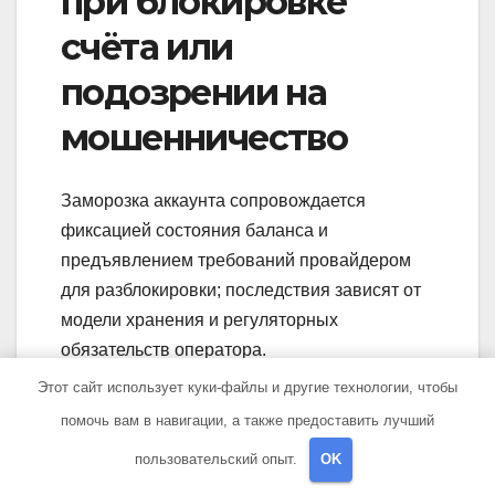
при блокировке
счёта или
подозрении на
мошенничество
Заморозка аккаунта сопровождается
фиксацией состояния баланса и
предъявлением требований провайдером
для разблокировки; последствия зависят от
модели хранения и регуляторных
обязательств оператора.
Этот сайт использует куки-файлы и другие технологии, чтобы
Процедуры
помочь вам в навигации, а также предоставить лучший
замораживания
пользовательский опыт.
OK
баланса, требования