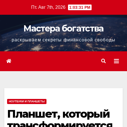
Перейти
Пт. Авг 7th, 2026
1:03:32 PM
к
содержанию
Мастера богатства
раскрываем секреты финансовой свободы
НОУТБУКИ И ПЛАНШЕТЫ
Планшет, который
трансформируется