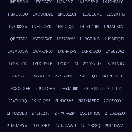
1HDB3VUY
1I70CGZX
1IOKJ9IZ
1K1OOBX2
1KJONM1Y
1KMG68BO
1KQW0D9E
1KUB22OP
1L0EECVC
1LO2KT45
1N3R82X5
1NERJOY9
1NIPGIQG
1NTYF4RH
1PMAFB0V
1QBCT8D3
1SFXG5XT
1SZ258AV
1URGFNU5
1USMDQTI
1V2M00OW
1WPX7P03
1X9NP2FS
1XFRA9ZO
1YS8YJ6Z
1YSKFL0G
1YUCNSFB
1ZOCGLFM
2110Y7UD
232PTAJG
24AZ56D2
24YV1LVI
252T7VNK
254O5EQJ
2ATPPOCH
2CSOTXFR
2DU7LORM
2F53ZH8K
2G8M6D58
2IIHI162
2J4TVL9Q
2KKCIQS5
2LN9C5H3
2M7YMERZ
2OC6YQYJ
2PFU2MB3
2PGICZT7
2RPXRAZM
2SS1XHM0
2TGAD2ZO
2TMUAAY5
2TOT3HO1
2U1JCAWR
2UFYK23Q
2UT1DWVT