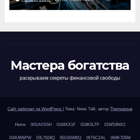
сдачи
Мастера богатства
раскрываем секреты финансовой свободы
Сайт работает на WordPress
|
Тема: News Talk, автор
Themeansar
Home
00SAOS5H
0169XX1F
019K5LTP
01WS9NX2
034UW6PW
03L7504Q
05G55WBQ
05T6CZAL
069K7D5M