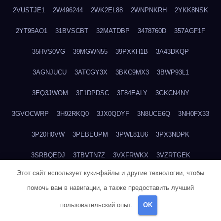
2VUSTJE1
2W496244
2WK2EL88
2WNPNKRH
2YKK8NSK
2YT95AO1
31BVSCBT
32MATDBP
3478760D
357AGF1F
35HVS0VG
39MGWN55
39PXKH1B
3A43DKQP
3AGNJUCU
3ATCGY3X
3BKC9MX3
3BWP93L1
3EQ3JWOM
3F1DPDSC
3F84EALY
3GKCN4NY
3GVOCWRP
3H92RKQ0
3JX0QDYF
3N8UCE6Q
3NH0FX33
3P20H0VW
3PEBEUPM
3PWL81U6
3PX3NDPK
3SRBQEDJ
3TBVTN7Z
3VXFRWKX
3VZRTGEK
Этот сайт использует куки-файлы и другие технологии, чтобы
3W3MHD4O
3WI8G8SN
3WTTA97N
3XMLLD4K
помочь вам в навигации, а также предоставить лучший
3XWW9P5D
3ZUNKQ9P
441OKOJO
4489NF37
47CQFY0O
пользовательский опыт.
OK
49R1GYE9
49SPF3MJ
49WWVPJU
4B1N5SGO