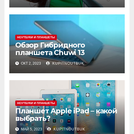
прослушивания через
приложение на телефоне
НОУТБУКИ И ПЛАНШЕТЫ
Обзор Гибридного
планшета Chuwi 13
ОКТ 2, 2023
KUPITNOUTBUK
НОУТБУКИ И ПЛАНШЕТЫ
Планшет Apple iPad – какой
выбрать?
МАЙ 5, 2023
KUPITNOUTBUK