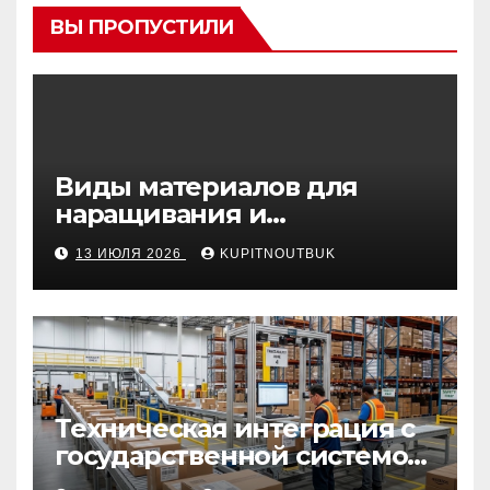
ВЫ ПРОПУСТИЛИ
Виды материалов для
наращивания и
моделирования ногтей
13 ИЮЛЯ 2026
KUPITNOUTBUK
Техническая интеграция с
государственной системой
«Честный знак