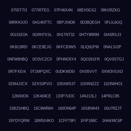
0755T7I3
077IRTEG
07FH6X4N
08EH3GS2
08HJRZKG
09RKK0JO
0AG4NTTC
0BPJ04DK
0D38QEGH
0FLIL6GQ
0GI31E0A
0GRH7XSL
0H17NT32
0H7Y9RRM
0IA5RSJ3
0K8I19RD
0KCE9EJG
0KFC83WS
0LIQ91PM
0NALSI2P
0NFM8HBQ
0O3VCZC0
0PHNO5Y4
0QO261FR
0QV0STGJ
0R7FXEI4
0T1MPQXC
0UDKWD5I
0XI05VVT
0XW3VGXD
0ZM4J2CX
0ZXS0PVO
105XMS37
10SRNZZ2
1103WHO1
126I93O6
12K469CE
133P7UOC
14NJ13LJ
14PRLC85
15B2SHBQ
15C9WR6H
160ON64P
16SBWI43
16U7RZJT
19YDYQRW
1BR5X4KO
1CFFT9FI
1FIP186C
1HAKMC6P