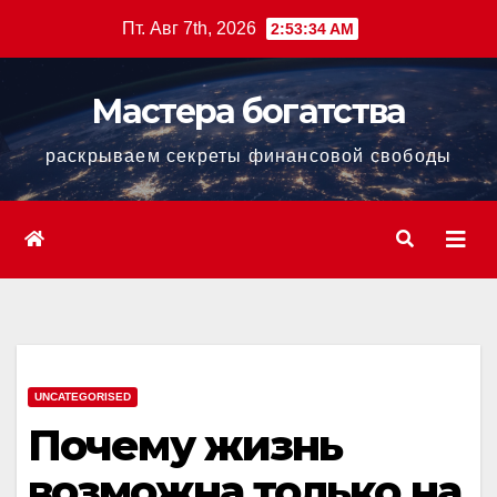
Перейти
Пт. Авг 7th, 2026
2:53:36 AM
к
содержанию
Мастера богатства
раскрываем секреты финансовой свободы
UNCATEGORISED
Почему жизнь
возможна только на