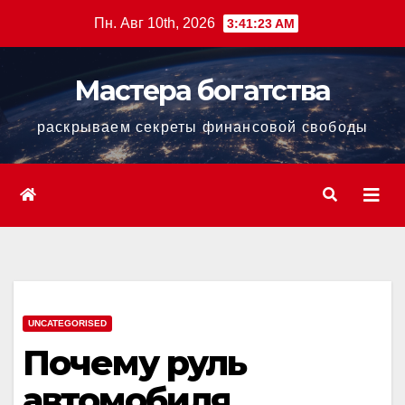
Перейти
Пн. Авг 10th, 2026
3:41:24 AM
к
содержанию
Мастера богатства
раскрываем секреты финансовой свободы
UNCATEGORISED
Почему руль
автомобиля