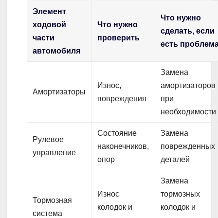
Элемент
Что нужно
ходовой
Что нужно
сделать, если
части
проверить
есть проблем
автомобиля
Замена
Износ,
амортизаторов
Амортизаторы
повреждения
при
необходимости
Состояние
Замена
Рулевое
наконечников,
поврежденных
управление
опор
деталей
Замена
Износ
тормозных
Тормозная
колодок и
колодок и
система