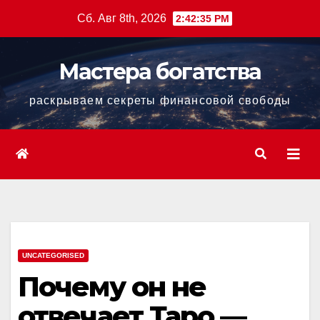
Перейти
Сб. Авг 8th, 2026
2:42:36 PM
к
содержанию
Мастера богатства
раскрываем секреты финансовой свободы
UNCATEGORISED
Почему он не
отвечает Таро —