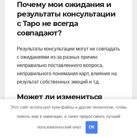
Почему мои ожидания и
результаты консультации
с Таро не всегда
совпадают?
Результаты консультации могут не совпадать
с ожиданиями из-за разных причин:
неправильно поставленного вопроса,
неправильного понимания карт, влияния на
результат собственных эмоций и т.д.
Может ли измениться
ответ Таро со временем?
Этот сайт использует куки-файлы и другие технологии, чтобы
помочь вам в навигации, а также предоставить лучший
Да, ответ Таро может меняться со временем,
пользовательский опыт.
OK
так как он может указывать на будущее,